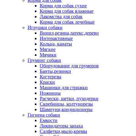
Корма для собак
Корма для собак сухие
Корма для собак влажные
Лакомства для собак
Корма для собак лечебные
Игрушки собаки
Винил,резина,латекс,дерево
Интерактивные
Кольца, канаты
Мягкие
Мячики
Груминг собаки
Оборудование для грумеров
Банты,резинки
Когтерезы
Краски
Машинки для стрижки
Ножницы
Расчески, щетки, пуходерки
Скребницы, колтунорезы
Шампуни,кондиционеры
Гигиена собаки
Емкости
Ликвидаторы запаха
Салфетки,мыло,кремы