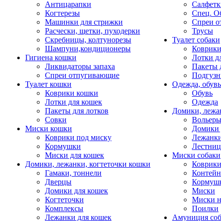
Антицарапки
Салфетк
Когтерезы
Спец. О
Машинки для стрижки
Спреи о
Расчески, щетки, пуходерки
Трусы
Скребницы, колтунорезы
Туалет собаки
Шампуни,кондиционеры
Коврик
Гигиена кошки
Лотки д
Ликвидаторы запаха
Пакеты 
Спреи отпугивающие
Подгузн
Туалет кошки
Одежда, обувь
Коврики кошки
Обувь
Лотки для кошек
Одежда
Пакеты для лотков
Домики, лежа
Совки
Вольеры
Миски кошки
Домики 
Коврики под миску
Лежанки
Кормушки
Лестни
Миски для кошек
Миски собаки
Домики, лежанки, когтеточки кошки
Коврики
Гамаки, тоннели
Контей
Дверцы
Кормуш
Домики для кошек
Миски
Когтеточки
Миски н
Комплексы
Поилки
Лежанки для кошек
Амуниция со