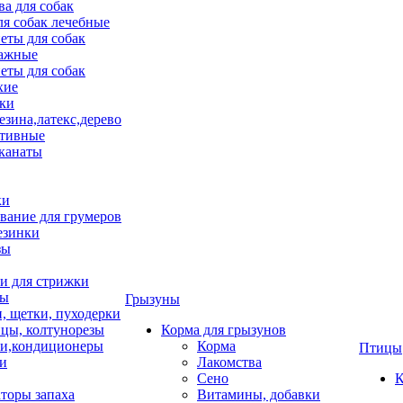
ва для собак
ля собак лечебные
еты для собак
ажные
еты для собак
хие
ки
езина,латекс,дерево
тивные
 канаты
ки
вание для грумеров
езинки
зы
 для стрижки
цы
Грызуны
и, щетки, пуходерки
цы, колтунорезы
Корма для грызунов
и,кондиционеры
Корма
Птицы
ки
Лакомства
Сено
К
торы запаха
Витамины, добавки