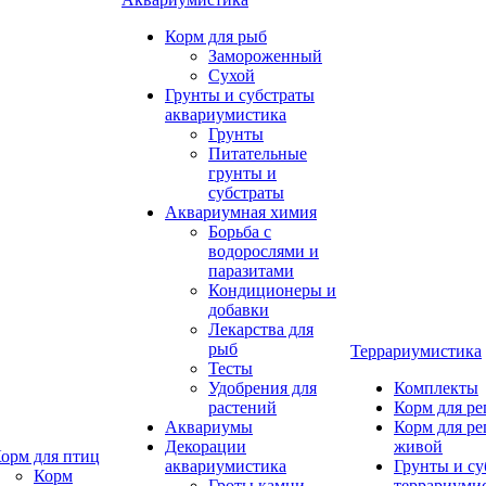
Корм для рыб
Замороженный
Сухой
Грунты и субстраты
аквариумистика
Грунты
Питательные
грунты и
субстраты
Аквариумная химия
Борьба с
водорослями и
паразитами
Кондиционеры и
добавки
Лекарства для
рыб
Террариумистика
Тесты
Удобрения для
Комплекты
растений
Корм для р
Аквариумы
Корм для р
Декорации
живой
орм для птиц
аквариумистика
Грунты и су
Корм
Гроты,камни
террариуми