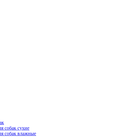
ак
ля собак сухие
ля собак влажные