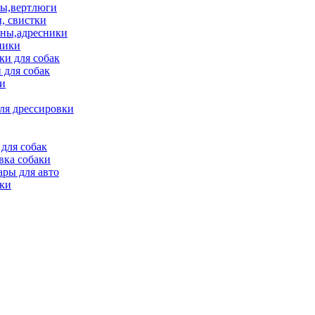
ы,вертлюги
, свистки
ны,адресники
ники
и для собак
 для собак
и
ля дрессировки
для собак
вка собаки
ары для авто
ки