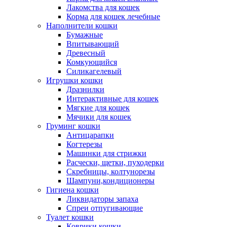
Лакомства для кошек
Корма для кошек лечебные
Наполнители кошки
Бумажные
Впитывающий
Древесный
Комкующийся
Силикагелевый
Игрушки кошки
Дразнилки
Интерактивные для кошек
Мягкие для кошек
Мячики для кошек
Груминг кошки
Антицарапки
Когтерезы
Машинки для стрижки
Расчески, щетки, пуходерки
Скребницы, колтунорезы
Шампуни,кондиционеры
Гигиена кошки
Ликвидаторы запаха
Спреи отпугивающие
Туалет кошки
Коврики кошки