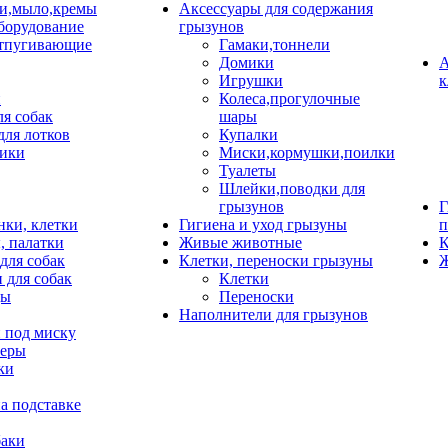
и,мыло,кремы
Аксессуары для содержания
борудование
грызунов
тпугивающие
Гамаки,тоннели
Домики
А
Игрушки
к
и
Колеса,прогулочные
ля собак
шары
для лотков
Купалки
ики
Миски,кормушки,поилки
Туалеты
Шлейки,поводки для
грызунов
Г
нки, клетки
Гигиена и уход грызуны
п
, палатки
Живые животные
К
для собак
Клетки, переноски грызуны
Ж
 для собак
Клетки
цы
Переноски
Наполнители для грызунов
 под миску
неры
ки
а подставке
баки