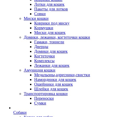
Лотки для кошек
Пакеты для лотков
Совки
Миски кошки
Коврики под миску
Кормушки
Миски для кошек
Домики, лежанки, когтеточки кошки
Гамаки, тоннели
Дверцы
Домики для кошек
Когтеточки
Комплексы
Лежанки для кошек
Амуниция кошки
Медальоны,адресники,свистки
Намордники для кошек
Ошейники для кошек
Шлейки для кошек
Транспортировка кошки
Переноски
Сумки
Собаки