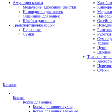
Амуниция кошки
Карабин
Медальоны,адресники,свистки
Кликеры
Намордники для кошек
Медальо
Ошейники для кошек
Наморд
Шлейки для кошек
Ошейник
Транспортировка кошки
Поводки
Переноски
Ринговк
Сумки
Рулетки
Сумки д
Удавки
Цепи
Шлейки 
Транспортиро
Аксессу
Перенос
Сумки
Каталог
Кошки
Корма для кошек
Корма для кошек сухие
Корма для кошек влажные