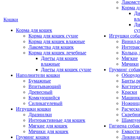
Лакомст
Корма д
Ди
вл
Кошки
Ди
Корма для кошек
су
Корма для кошек сухие
Игрушки соба
Корма для кошек влажные
Винил,р
Лакомства для кошек
Интерак
Корма для кошек лечебные
Кольца,
Диеты для кошек
Мягкие
влажные
Мячики
Диеты для кошек сухие
Груминг соба
Наполнители кошки
Оборудо
Бумажные
Банты,р
Впитывающий
Когтере
Древесный
Краски
Комкующийся
Машинки
Силикагелевый
Ножни
Игрушки кошки
Расческ
Дразнилки
Скребни
Интерактивные для кошек
Шампун
Мягкие для кошек
Гигиена соба
Мячики для кошек
Емкости
Груминг кошки
Ликвида