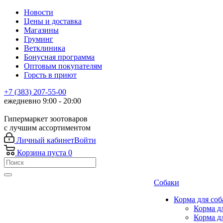
Новости
Цены и доставка
Магазины
Груминг
Ветклиника
Бонусная программа
Оптовым покупателям
Горсть в приют
+7 (383) 207-55-00
ежедневно 9:00 - 20:00
Гипермаркет зоотоваров
с лучшим ассортиментом
Личный кабинет
Войти
Корзина
пуста
0
Собаки
Корма для соб
Корма д
Корма д