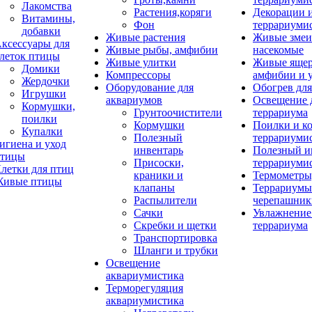
Лакомства
Растения,коряги
Декорации 
Витамины,
Фон
террариуми
добавки
Живые растения
Живые змеи
ксессуары для
Живые рыбы, амфибии
насекомые
леток птицы
Живые улитки
Живые яще
Домики
Компрессоры
амфибии и 
Жердочки
Оборудование для
Обогрев для
Игрушки
аквариумов
Освещение 
Кормушки,
Грунтоочистители
террариума
поилки
Кормушки
Поилки и к
Купалки
Полезный
террариуми
игиена и уход
инвентарь
Полезный и
тицы
Присоски,
террариуми
летки для птиц
краники и
Термометры
ивые птицы
клапаны
Террариумы
Распылители
черепашник
Сачки
Увлажнение 
Скребки и щетки
террариума
Транспортировка
Шланги и трубки
Освещение
аквариумистика
Терморегуляция
аквариумистика