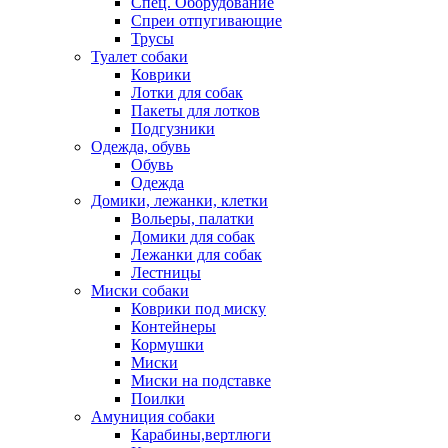
Спец. Оборудование
Спреи отпугивающие
Трусы
Туалет собаки
Коврики
Лотки для собак
Пакеты для лотков
Подгузники
Одежда, обувь
Обувь
Одежда
Домики, лежанки, клетки
Вольеры, палатки
Домики для собак
Лежанки для собак
Лестницы
Миски собаки
Коврики под миску
Контейнеры
Кормушки
Миски
Миски на подставке
Поилки
Амуниция собаки
Карабины,вертлюги