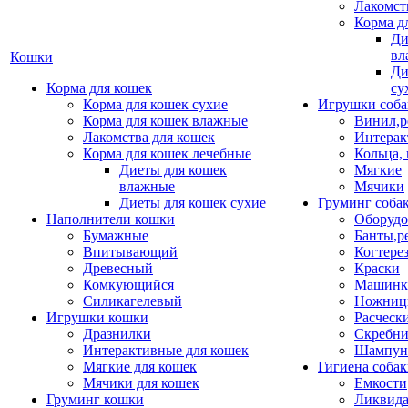
Лакомст
Корма д
Ди
вл
Кошки
Ди
Корма для кошек
су
Корма для кошек сухие
Игрушки соба
Корма для кошек влажные
Винил,р
Лакомства для кошек
Интерак
Корма для кошек лечебные
Кольца,
Диеты для кошек
Мягкие
влажные
Мячики
Диеты для кошек сухие
Груминг соба
Наполнители кошки
Оборудо
Бумажные
Банты,р
Впитывающий
Когтере
Древесный
Краски
Комкующийся
Машинки
Силикагелевый
Ножни
Игрушки кошки
Расческ
Дразнилки
Скребни
Интерактивные для кошек
Шампун
Мягкие для кошек
Гигиена соба
Мячики для кошек
Емкости
Груминг кошки
Ликвида