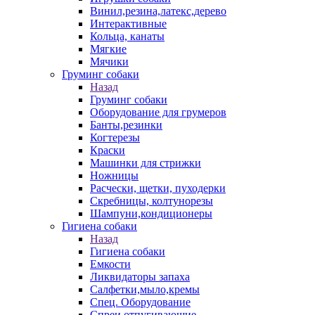
Винил,резина,латекс,дерево
Интерактивные
Кольца, канаты
Мягкие
Мячики
Груминг собаки
Назад
Груминг собаки
Оборудование для грумеров
Банты,резинки
Когтерезы
Краски
Машинки для стрижки
Ножницы
Расчески, щетки, пуходерки
Скребницы, колтунорезы
Шампуни,кондиционеры
Гигиена собаки
Назад
Гигиена собаки
Емкости
Ликвидаторы запаха
Салфетки,мыло,кремы
Спец. Оборудование
Спреи отпугивающие