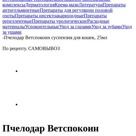
комплексы
Дерматология
Крема,мази
Литература
Препараты
антигельминтные
Препараты для регуляции половой
охоты
Препараты инсектоакарицидные
Препараты
репеллентные
Препараты урологические
Расходные
материалы
Успокоительные
Уход за глазами
Уход за зубами
Уход
за ушами
-
Пчелодар Ветспокоин суспензия для кошек, 25мл
По рецепту. САМОВЫВОЗ
Пчелодар Ветспокоин