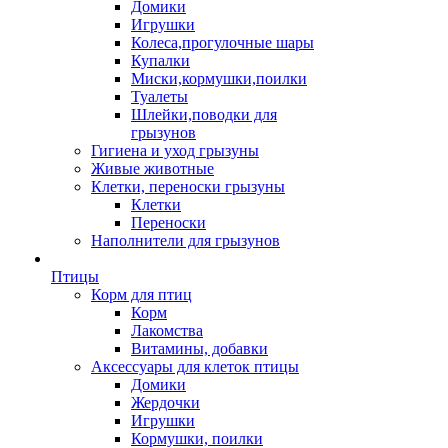
Домики
Игрушки
Колеса,прогулочные шары
Купалки
Миски,кормушки,поилки
Туалеты
Шлейки,поводки для
грызунов
Гигиена и уход грызуны
Живые животные
Клетки, переноски грызуны
Клетки
Переноски
Наполнители для грызунов
Птицы
Корм для птиц
Корм
Лакомства
Витамины, добавки
Аксессуары для клеток птицы
Домики
Жердочки
Игрушки
Кормушки, поилки