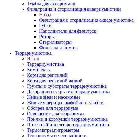
Тумбы для аквариумов
Фильтрация и стерилизация аквариумистика
Назад
Фильтрация и стерилизация аквариумистика
Губки
Наполнители для фильтров
Роторы
Стерилизаторы
Фильтры и помпы
Террариумистика
Назад
Террариумистика
Комплекты
Корм для рептилий
Корм для рептилий живой
Грунты и субстраты террариумистика
Декорации и укрытия террариумистика
Живые змеи и насекомые
Живые ящерицы, амфибии и улитки
Обогрев для террариума
Освещение для террариума
Поилки и кормушки террариумистика
Полезный инвентарь террариумистика
Термометры,гигрометры
Террариумы и черепашники