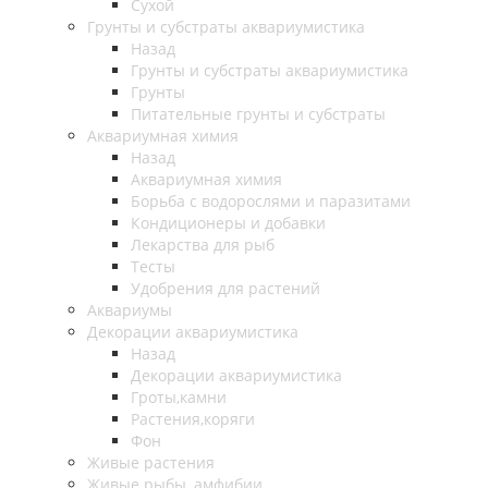
Сухой
Грунты и субстраты аквариумистика
Назад
Грунты и субстраты аквариумистика
Грунты
Питательные грунты и субстраты
Аквариумная химия
Назад
Аквариумная химия
Борьба с водорослями и паразитами
Кондиционеры и добавки
Лекарства для рыб
Тесты
Удобрения для растений
Аквариумы
Декорации аквариумистика
Назад
Декорации аквариумистика
Гроты,камни
Растения,коряги
Фон
Живые растения
Живые рыбы, амфибии