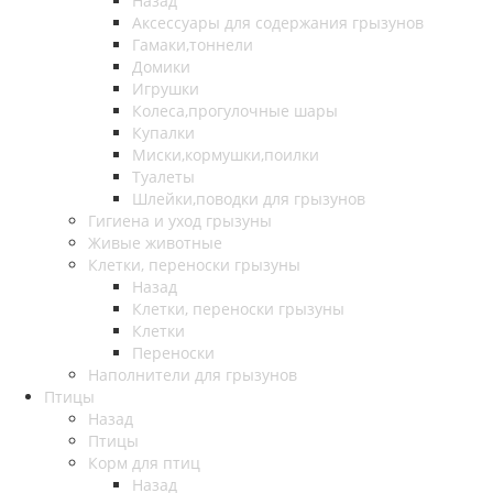
Назад
Аксессуары для содержания грызунов
Гамаки,тоннели
Домики
Игрушки
Колеса,прогулочные шары
Купалки
Миски,кормушки,поилки
Туалеты
Шлейки,поводки для грызунов
Гигиена и уход грызуны
Живые животные
Клетки, переноски грызуны
Назад
Клетки, переноски грызуны
Клетки
Переноски
Наполнители для грызунов
Птицы
Назад
Птицы
Корм для птиц
Назад