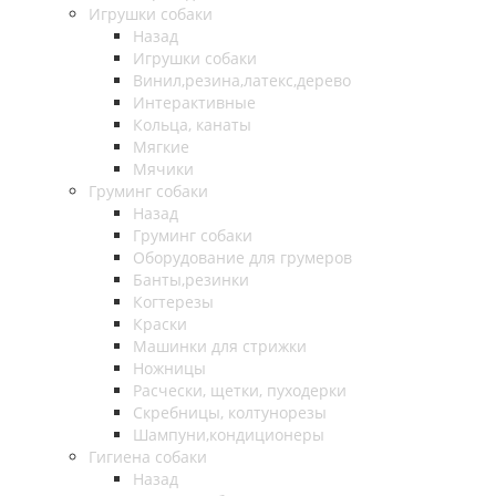
Игрушки собаки
Назад
Игрушки собаки
Винил,резина,латекс,дерево
Интерактивные
Кольца, канаты
Мягкие
Мячики
Груминг собаки
Назад
Груминг собаки
Оборудование для грумеров
Банты,резинки
Когтерезы
Краски
Машинки для стрижки
Ножницы
Расчески, щетки, пуходерки
Скребницы, колтунорезы
Шампуни,кондиционеры
Гигиена собаки
Назад