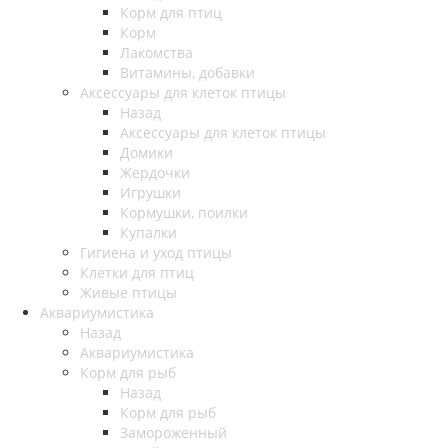
Корм для птиц
Корм
Лакомства
Витамины, добавки
Аксессуары для клеток птицы
Назад
Аксессуары для клеток птицы
Домики
Жердочки
Игрушки
Кормушки, поилки
Купалки
Гигиена и уход птицы
Клетки для птиц
Живые птицы
Аквариумистика
Назад
Аквариумистика
Корм для рыб
Назад
Корм для рыб
Замороженный