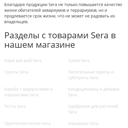
Благодаря продукции Sera не только повышается качество
жизни обитателей аквариумов и террариумов, но и
продлевается срок жизни, что не может не радовать их
владельцев.
Разделы с товарами Sera в
нашем магазине
Корм для рыб Sera
Сухой Sera
Грунты Sera
Питательные грунты и
субстраты Sera
Борьба с водорослями и
Кондиционеры и добавки
паразитами Sera
Sera
Тесты Sera
Удобрения для растений
Sera
Грунтоочистители Sera
Кормушки Sera