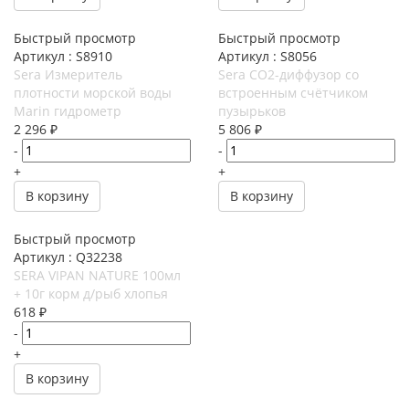
Быстрый просмотр
Быстрый просмотр
Артикул : S8910
Артикул : S8056
Sera Измеритель
Sera CO2-диффузор со
плотности морской воды
встроенным счётчиком
Marin гидрометр
пузырьков
2 296
₽
5 806
₽
-
-
+
+
В корзину
В корзину
Быстрый просмотр
Артикул : Q32238
SERA VIPAN NATURE 100мл
+ 10г корм д/рыб хлопья
618
₽
-
+
В корзину