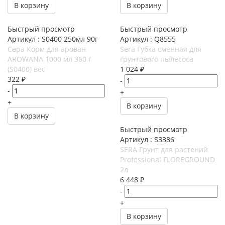
В корзину
В корзину
Быстрый просмотр
Быстрый просмотр
Артикул : S0400 250мл 90г
Артикул : Q8555
Сера Корм для арован
Sera Губка сменная для
AROWANA 1000 мл 360 г
грунтового пылесоса
(S0400) вес
1 024
₽
322
₽
-
-
+
+
В корзину
В корзину
Быстрый просмотр
Артикул : S3386
SERA Грунт для растений
Professional FLOREGROUND
2л
6 448
₽
-
+
В корзину