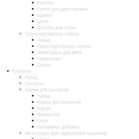
Рулетки
Сумки для дрессировки
Удавки
Цепи
Шлейки для собак
Транспортировка собаки
Назад
Транспортировка собаки
Аксессуары для авто
Переноски
Сумки
Грызуны
Назад
Грызуны
Корма для грызунов
Назад
Корма для грызунов
Корма
Лакомства
Сено
Витамины, добавки
Аксессуары для содержания грызунов