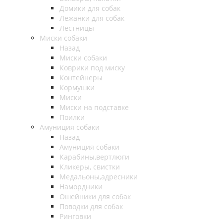
Домики для собак
Лежанки для собак
Лестницы
Миски собаки
Назад
Миски собаки
Коврики под миску
Контейнеры
Кормушки
Миски
Миски на подставке
Поилки
Амуниция собаки
Назад
Амуниция собаки
Карабины,вертлюги
Кликеры, свистки
Медальоны,адресники
Намордники
Ошейники для собак
Поводки для собак
Ринговки