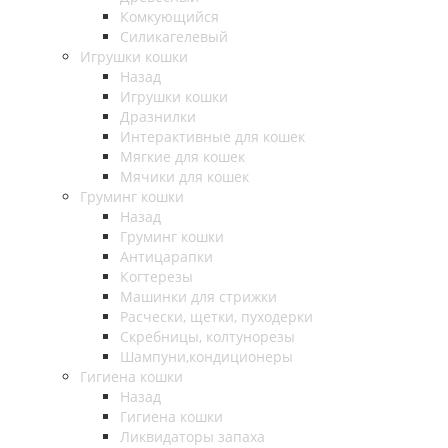
Комкующийся
Силикагелевый
Игрушки кошки
Назад
Игрушки кошки
Дразнилки
Интерактивные для кошек
Мягкие для кошек
Мячики для кошек
Груминг кошки
Назад
Груминг кошки
Антицарапки
Когтерезы
Машинки для стрижки
Расчески, щетки, пуходерки
Скребницы, колтунорезы
Шампуни,кондиционеры
Гигиена кошки
Назад
Гигиена кошки
Ликвидаторы запаха