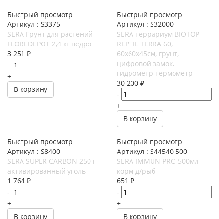
Быстрый просмотр
Быстрый просмотр
Артикул : S3375
Артикул : S32000
SERA Грунт для растений
SERA террариум BIOTOP
FLOREDEPOT 2,4 кг ведро
REPTIL TERRA 60,
3 251
₽
60x60x45cм, грунт,
цифровой замок,
-
гидрометр-термометр
+
30 200
₽
В корзину
-
+
В корзину
Быстрый просмотр
Быстрый просмотр
Артикул : S8400
Артикул : S44540 500
SERA SUPER CARBON 250 г
SERA IMMUN PRO 500мл
активированный уголь
корм д/рыб
1 764
₽
651
₽
-
-
+
+
В корзину
В корзину