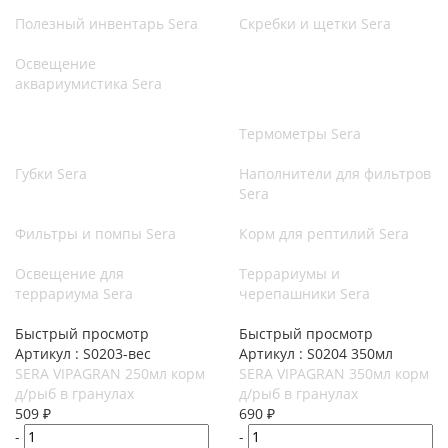
Полезный инвентарь Sera
Скребки и щетки Sera
Освещение
аквариумистика Sera
Термометры Sera
Губки Sera
Наполнители для фильтров
Sera
Фильтры и помпы Sera
Корм для рептилий Sera
Освещение для
Террариумы и
террариума Sera
черепашники Sera
Быстрый просмотр
Быстрый просмотр
Артикул : S0203-вес
Артикул : S0204 350мл
SERA VIPAGRAN 250мл корм
SERA VIPAGRAN 350мл корм
д/рыб в гранулах
д/рыб в гранулах
509
₽
690
₽
-
-