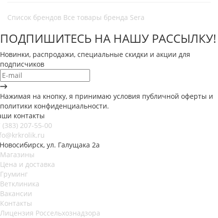
Список брендов
Все товары бренда Sera
ПОДПИШИТЕСЬ НА НАШУ РАССЫЛКУ!
Новинки, распродажи, специальные скидки и акции для
подписчиков
Нажимая на кнопку, я принимаю условия публичной оферты и
политики конфиденциальности.
аши контакты
 (383) 207-55-00
fo@krkrolik.ru
 Новосибирск, ул. Галущака 2а
Магазины
Цена и доставка
Груминг
Ветклиника
Вакансии
Контакты
Лицензия Россельхознадзора