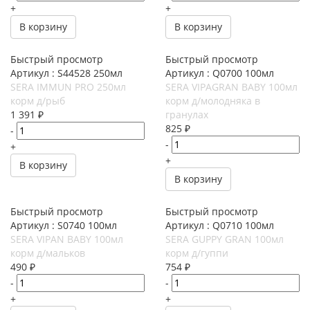
+
+
В корзину
В корзину
Быстрый просмотр
Быстрый просмотр
Артикул : S44528 250мл
Артикул : Q0700 100мл
SERA IMMUN PRO 250мл
SERA VIPAGRAN BABY 100мл
корм д/рыб
корм д/молодняка в
1 391
₽
гранулах
825
₽
-
-
+
+
В корзину
В корзину
Быстрый просмотр
Быстрый просмотр
Артикул : S0740 100мл
Артикул : Q0710 100мл
SERA VIPAN BABY 100мл
SERA GUPPY GRAN 100мл
корм д/мальков
корм д/гуппи
490
₽
754
₽
-
-
+
+