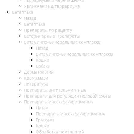
Террариумы и черепашники
Увлажнение д/террариума
Ветаптека
Назад
Ветаптека
Препараты по рецепту
Ветеринарные Препараты
Витаминно-минеральные комплексы
Назад
Витаминно-минеральные комплексы
Кошки
Собаки
Дерматология
Крема,мази
Литература
Препараты антигельминтные
Препараты для регуляции половой охоты
Препараты инсектоакарицидные
Назад
Препараты инсектоакарицидные
Грызуны
Кошки
Обработка помещений