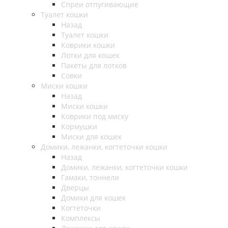
Спреи отпугивающие
Туалет кошки
Назад
Туалет кошки
Коврики кошки
Лотки для кошек
Пакеты для лотков
Совки
Миски кошки
Назад
Миски кошки
Коврики под миску
Кормушки
Миски для кошек
Домики, лежанки, когтеточки кошки
Назад
Домики, лежанки, когтеточки кошки
Гамаки, тоннели
Дверцы
Домики для кошек
Когтеточки
Комплексы