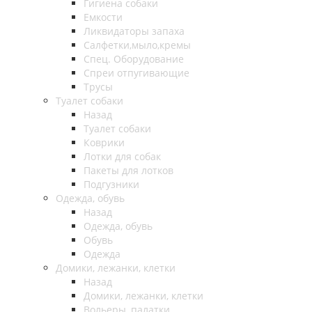
Гигиена собаки
Емкости
Ликвидаторы запаха
Салфетки,мыло,кремы
Спец. Оборудование
Спреи отпугивающие
Трусы
Туалет собаки
Назад
Туалет собаки
Коврики
Лотки для собак
Пакеты для лотков
Подгузники
Одежда, обувь
Назад
Одежда, обувь
Обувь
Одежда
Домики, лежанки, клетки
Назад
Домики, лежанки, клетки
Вольеры, палатки