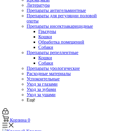
Литература
Препараты антигельминтные
Препараты для регуляции половой
охоты
Препараты инсектоакарицидные
Грызуны
Кошки
Обработка помещений
Собаки
Препараты репеллентные
Кошки
Собаки
Препараты урологические
Расходные материалы
Успокоительные
Уход за глазами
Уход за зубами
Уход за ушами
Ещё
Корзина
0