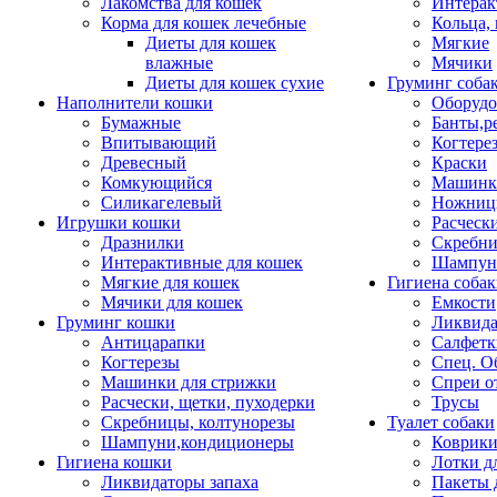
Лакомства для кошек
Интерак
Корма для кошек лечебные
Кольца,
Диеты для кошек
Мягкие
влажные
Мячики
Диеты для кошек сухие
Груминг соба
Наполнители кошки
Оборудо
Бумажные
Банты,р
Впитывающий
Когтере
Древесный
Краски
Комкующийся
Машинки
Силикагелевый
Ножни
Игрушки кошки
Расческ
Дразнилки
Скребни
Интерактивные для кошек
Шампун
Мягкие для кошек
Гигиена соба
Мячики для кошек
Емкости
Груминг кошки
Ликвида
Антицарапки
Салфетк
Когтерезы
Спец. О
Машинки для стрижки
Спреи о
Расчески, щетки, пуходерки
Трусы
Скребницы, колтунорезы
Туалет собаки
Шампуни,кондиционеры
Коврик
Гигиена кошки
Лотки д
Ликвидаторы запаха
Пакеты 