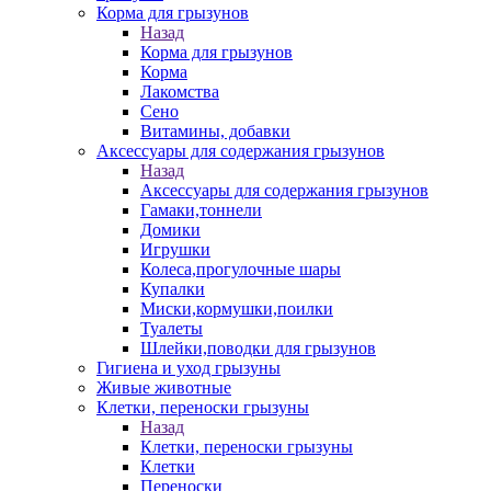
Корма для грызунов
Назад
Корма для грызунов
Корма
Лакомства
Сено
Витамины, добавки
Аксессуары для содержания грызунов
Назад
Аксессуары для содержания грызунов
Гамаки,тоннели
Домики
Игрушки
Колеса,прогулочные шары
Купалки
Миски,кормушки,поилки
Туалеты
Шлейки,поводки для грызунов
Гигиена и уход грызуны
Живые животные
Клетки, переноски грызуны
Назад
Клетки, переноски грызуны
Клетки
Переноски