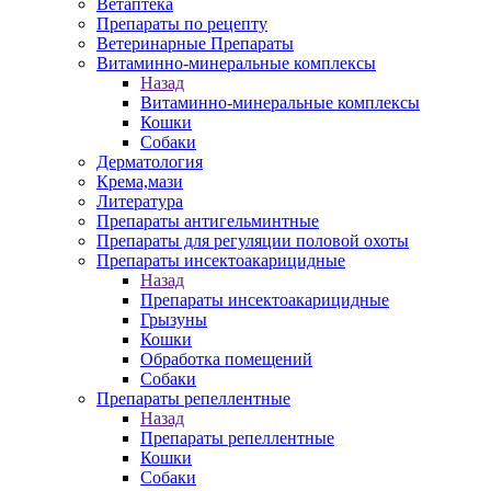
Ветаптека
Препараты по рецепту
Ветеринарные Препараты
Витаминно-минеральные комплексы
Назад
Витаминно-минеральные комплексы
Кошки
Собаки
Дерматология
Крема,мази
Литература
Препараты антигельминтные
Препараты для регуляции половой охоты
Препараты инсектоакарицидные
Назад
Препараты инсектоакарицидные
Грызуны
Кошки
Обработка помещений
Собаки
Препараты репеллентные
Назад
Препараты репеллентные
Кошки
Собаки