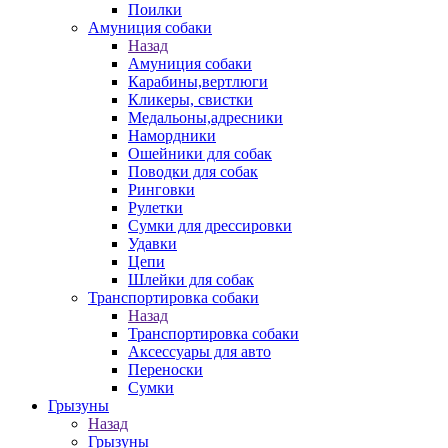
Поилки
Амуниция собаки
Назад
Амуниция собаки
Карабины,вертлюги
Кликеры, свистки
Медальоны,адресники
Намордники
Ошейники для собак
Поводки для собак
Ринговки
Рулетки
Сумки для дрессировки
Удавки
Цепи
Шлейки для собак
Транспортировка собаки
Назад
Транспортировка собаки
Аксессуары для авто
Переноски
Сумки
Грызуны
Назад
Грызуны