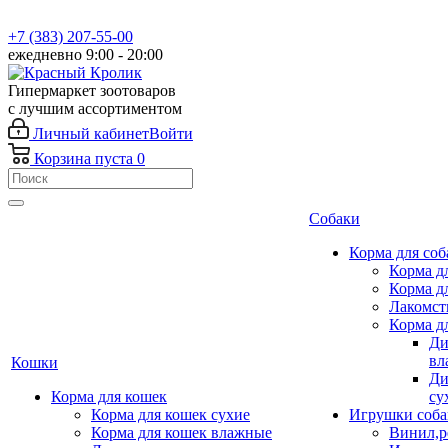
+7 (383) 207-55-00
ежедневно 9:00 - 20:00
Гипермаркет зоотоваров
с лучшим ассортиментом
Личный кабинет
Войти
Корзина
пуста
0
Собаки
Корма для соб
Корма д
Корма д
Лакомст
Корма д
Ди
вл
Кошки
Ди
Корма для кошек
су
Корма для кошек сухие
Игрушки соба
Корма для кошек влажные
Винил,р