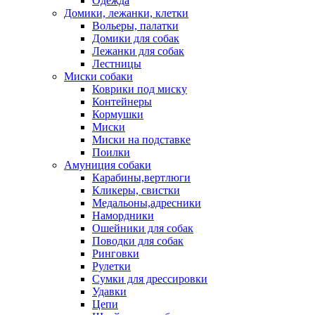
Одежда
Домики, лежанки, клетки
Вольеры, палатки
Домики для собак
Лежанки для собак
Лестницы
Миски собаки
Коврики под миску
Контейнеры
Кормушки
Миски
Миски на подставке
Поилки
Амуниция собаки
Карабины,вертлюги
Кликеры, свистки
Медальоны,адресники
Намордники
Ошейники для собак
Поводки для собак
Ринговки
Рулетки
Сумки для дрессировки
Удавки
Цепи