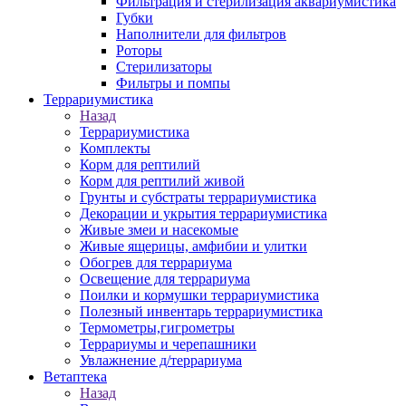
Фильтрация и стерилизация аквариумистика
Губки
Наполнители для фильтров
Роторы
Стерилизаторы
Фильтры и помпы
Террариумистика
Назад
Террариумистика
Комплекты
Корм для рептилий
Корм для рептилий живой
Грунты и субстраты террариумистика
Декорации и укрытия террариумистика
Живые змеи и насекомые
Живые ящерицы, амфибии и улитки
Обогрев для террариума
Освещение для террариума
Поилки и кормушки террариумистика
Полезный инвентарь террариумистика
Термометры,гигрометры
Террариумы и черепашники
Увлажнение д/террариума
Ветаптека
Назад