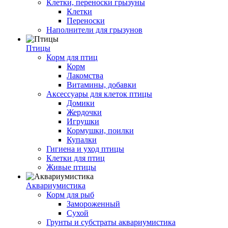
Клетки, переноски грызуны
Клетки
Переноски
Наполнители для грызунов
Птицы
Корм для птиц
Корм
Лакомства
Витамины, добавки
Аксессуары для клеток птицы
Домики
Жердочки
Игрушки
Кормушки, поилки
Купалки
Гигиена и уход птицы
Клетки для птиц
Живые птицы
Аквариумистика
Корм для рыб
Замороженный
Сухой
Грунты и субстраты аквариумистика