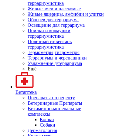
террариумистика
Живые змеи и насекомые
Живые ящерицы, амфибии и улитки
Обогрев для террариума
Освещение для террариума
Поилки и кормушки
террариумистика
Полезный инвентарь
террариумистика
Термометры,гигрометры
Террариумы и черепашники
Увлажнение д/террариума
Ещё
Ветаптека
Препараты по рецепту
Ветеринарные Препараты
Витаминно-минеральные
комплексы
Кошки
Собаки
Дерматология
Крема,мази