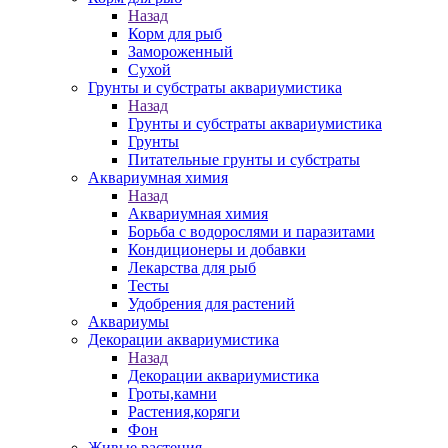
Назад
Корм для рыб
Замороженный
Сухой
Грунты и субстраты аквариумистика
Назад
Грунты и субстраты аквариумистика
Грунты
Питательные грунты и субстраты
Аквариумная химия
Назад
Аквариумная химия
Борьба с водорослями и паразитами
Кондиционеры и добавки
Лекарства для рыб
Тесты
Удобрения для растений
Аквариумы
Декорации аквариумистика
Назад
Декорации аквариумистика
Гроты,камни
Растения,коряги
Фон
Живые растения