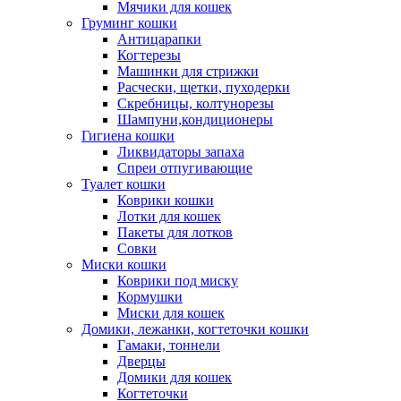
Мячики для кошек
Груминг кошки
Антицарапки
Когтерезы
Машинки для стрижки
Расчески, щетки, пуходерки
Скребницы, колтунорезы
Шампуни,кондиционеры
Гигиена кошки
Ликвидаторы запаха
Спреи отпугивающие
Туалет кошки
Коврики кошки
Лотки для кошек
Пакеты для лотков
Совки
Миски кошки
Коврики под миску
Кормушки
Миски для кошек
Домики, лежанки, когтеточки кошки
Гамаки, тоннели
Дверцы
Домики для кошек
Когтеточки