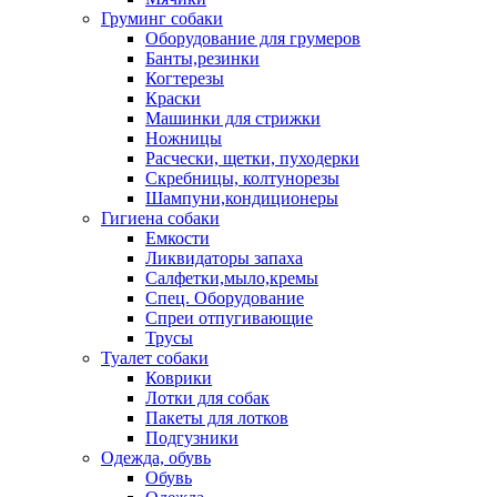
Груминг собаки
Оборудование для грумеров
Банты,резинки
Когтерезы
Краски
Машинки для стрижки
Ножницы
Расчески, щетки, пуходерки
Скребницы, колтунорезы
Шампуни,кондиционеры
Гигиена собаки
Емкости
Ликвидаторы запаха
Салфетки,мыло,кремы
Спец. Оборудование
Спреи отпугивающие
Трусы
Туалет собаки
Коврики
Лотки для собак
Пакеты для лотков
Подгузники
Одежда, обувь
Обувь