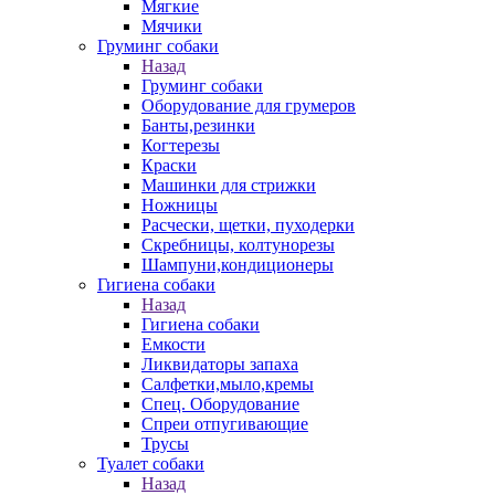
Мягкие
Мячики
Груминг собаки
Назад
Груминг собаки
Оборудование для грумеров
Банты,резинки
Когтерезы
Краски
Машинки для стрижки
Ножницы
Расчески, щетки, пуходерки
Скребницы, колтунорезы
Шампуни,кондиционеры
Гигиена собаки
Назад
Гигиена собаки
Емкости
Ликвидаторы запаха
Салфетки,мыло,кремы
Спец. Оборудование
Спреи отпугивающие
Трусы
Туалет собаки
Назад