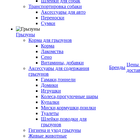
Шлейки для собак
Транспортировка собаки
Аксессуары для авто
Переноски
Сумки
Грызуны
Корма для грызунов
Корма
Лакомства
Сено
Витамины, добавки
Цены
Бренды
Аксессуары для содержания
доста
грызунов
Гамаки,тоннели
Домики
Игрушки
Колеса,прогулочные шары
Купалки
Миски,кормушки,поилки
Туалеты
Шлейки,поводки для
грызунов
Гигиена и уход грызуны
Живые животные