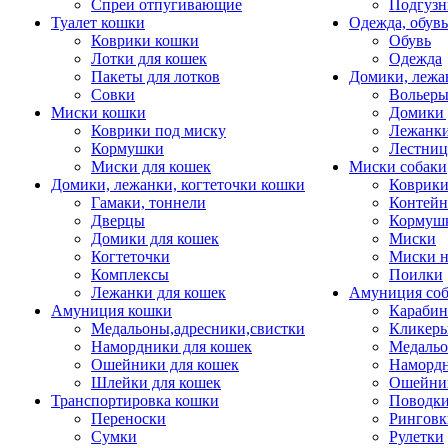
Спреи отпугивающие
Подгузн
Туалет кошки
Одежда, обувь
Коврики кошки
Обувь
Лотки для кошек
Одежда
Пакеты для лотков
Домики, лежа
Совки
Вольеры
Миски кошки
Домики 
Коврики под миску
Лежанки
Кормушки
Лестни
Миски для кошек
Миски собаки
Домики, лежанки, когтеточки кошки
Коврики
Гамаки, тоннели
Контей
Дверцы
Кормуш
Домики для кошек
Миски
Когтеточки
Миски н
Комплексы
Поилки
Лежанки для кошек
Амуниция со
Амуниция кошки
Карабин
Медальоны,адресники,свистки
Кликеры
Намордники для кошек
Медальо
Ошейники для кошек
Наморд
Шлейки для кошек
Ошейник
Транспортировка кошки
Поводки
Переноски
Ринговк
Сумки
Рулетки