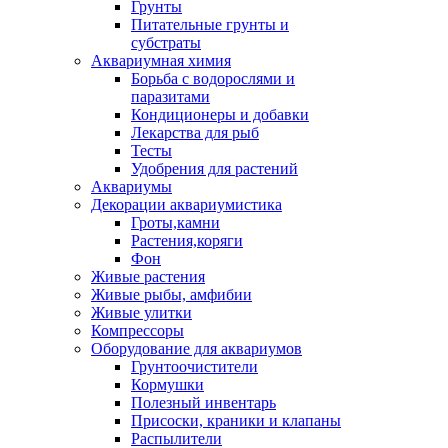
Грунты
Питательные грунты и
субстраты
Аквариумная химия
Борьба с водорослями и
паразитами
Кондиционеры и добавки
Лекарства для рыб
Тесты
Удобрения для растений
Аквариумы
Декорации аквариумистика
Гроты,камни
Растения,коряги
Фон
Живые растения
Живые рыбы, амфибии
Живые улитки
Компрессоры
Оборудование для аквариумов
Грунтоочистители
Кормушки
Полезный инвентарь
Присоски, краники и клапаны
Распылители