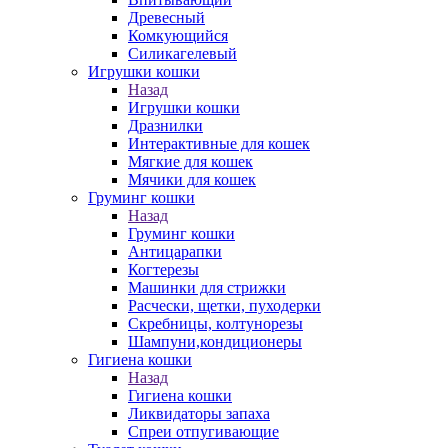
Древесный
Комкующийся
Силикагелевый
Игрушки кошки
Назад
Игрушки кошки
Дразнилки
Интерактивные для кошек
Мягкие для кошек
Мячики для кошек
Груминг кошки
Назад
Груминг кошки
Антицарапки
Когтерезы
Машинки для стрижки
Расчески, щетки, пуходерки
Скребницы, колтунорезы
Шампуни,кондиционеры
Гигиена кошки
Назад
Гигиена кошки
Ликвидаторы запаха
Спреи отпугивающие