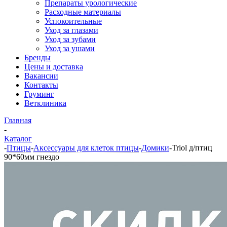
Препараты урологические
Расходные материалы
Успокоительные
Уход за глазами
Уход за зубами
Уход за ушами
Бренды
Цены и доставка
Вакансии
Контакты
Груминг
Ветклиника
Главная
-
Каталог
-
Птицы
-
Аксессуары для клеток птицы
-
Домики
-
Triol д/птиц
90*60мм гнездо