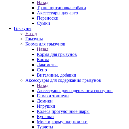
Назад
Транспортировка собаки
Аксессуары для авто
Переноски
Сумки
Грызуны
Назад
Грызуны
Корма для грызунов
Назад
Корма для грызунов
Корма
Лакомства
Сено
Витамины, добавки
Аксессуары для содержания грызунов
Назад
Аксессуары для содержания грызунов
Гамаки,тоннели
Домики
Игрушки
Колеса,прогулочные шары
Купалки
Миски,кормушки,поилки
Туалеты