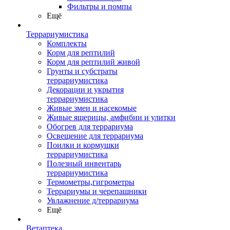
Фильтры и помпы
Ещё
Террариумистика
Комплекты
Корм для рептилий
Корм для рептилий живой
Грунты и субстраты
террариумистика
Декорации и укрытия
террариумистика
Живые змеи и насекомые
Живые ящерицы, амфибии и улитки
Обогрев для террариума
Освещение для террариума
Поилки и кормушки
террариумистика
Полезный инвентарь
террариумистика
Термометры,гигрометры
Террариумы и черепашники
Увлажнение д/террариума
Ещё
Ветаптека