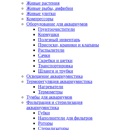
Живые растения
Живые рыбы, амфибии
Живые улитки
Компрессоры
Оборудование для аквариумов
Грунтоочистители
Кормушки
Полезный инвентарь
Присоски, краники и клапаны
Распылители
Сачки
Скребки и щетки
Транспортировка
Шланги и трубки
Освещение аквариумистика
Терморегуляция аквариумистика
Нагреватели
Термометры
Тумбы для аквариумов
Фильтрация и стерилизация
аквариумистика
Губки
Наполнители для фильтров
Роторы
Стерилизаторы