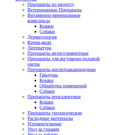
Препараты по рецепту
Ветеринарные Препараты
Витаминно-минеральные
комплексы
Кошки
Собаки
Дерматология
Крема,мази
Литература
Препараты антигельминтные
Препараты для регуляции половой
охоты
Препараты инсектоакарицидные
Грызуны
Кошки
Обработка помещений
Собаки
Препараты репеллентные
Кошки
Собаки
Препараты урологические
Расходные материалы
Успокоительные
Уход за глазами
Уход за зубами