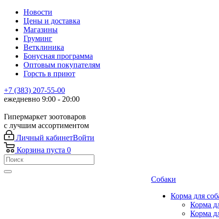
Новости
Цены и доставка
Магазины
Груминг
Ветклиника
Бонусная программа
Оптовым покупателям
Горсть в приют
+7 (383) 207-55-00
ежедневно 9:00 - 20:00
Гипермаркет зоотоваров
с лучшим ассортиментом
Личный кабинет
Войти
Корзина
пуста
0
Собаки
Корма для соб
Корма д
Корма д