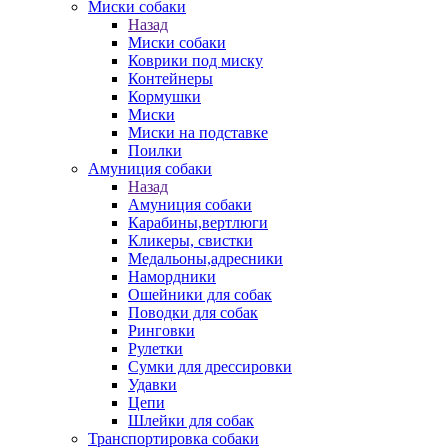
Миски собаки
Назад
Миски собаки
Коврики под миску
Контейнеры
Кормушки
Миски
Миски на подставке
Поилки
Амуниция собаки
Назад
Амуниция собаки
Карабины,вертлюги
Кликеры, свистки
Медальоны,адресники
Намордники
Ошейники для собак
Поводки для собак
Ринговки
Рулетки
Сумки для дрессировки
Удавки
Цепи
Шлейки для собак
Транспортировка собаки