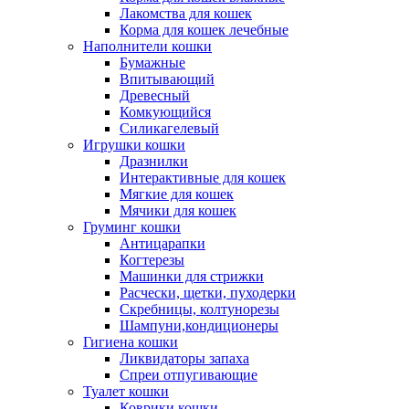
Лакомства для кошек
Корма для кошек лечебные
Наполнители кошки
Бумажные
Впитывающий
Древесный
Комкующийся
Силикагелевый
Игрушки кошки
Дразнилки
Интерактивные для кошек
Мягкие для кошек
Мячики для кошек
Груминг кошки
Антицарапки
Когтерезы
Машинки для стрижки
Расчески, щетки, пуходерки
Скребницы, колтунорезы
Шампуни,кондиционеры
Гигиена кошки
Ликвидаторы запаха
Спреи отпугивающие
Туалет кошки
Коврики кошки