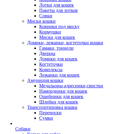
Лотки для кошек
Пакеты для лотков
Совки
Миски кошки
Коврики под миску
Кормушки
Миски для кошек
Домики, лежанки, когтеточки кошки
Гамаки, тоннели
Дверцы
Домики для кошек
Когтеточки
Комплексы
Лежанки для кошек
Амуниция кошки
Медальоны,адресники,свистки
Намордники для кошек
Ошейники для кошек
Шлейки для кошек
Транспортировка кошки
Переноски
Сумки
Собаки