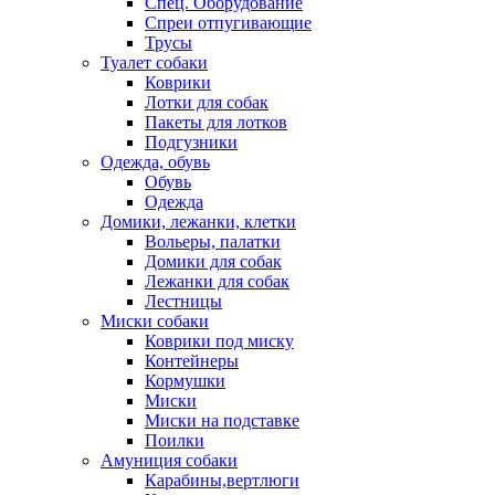
Спец. Оборудование
Спреи отпугивающие
Трусы
Туалет собаки
Коврики
Лотки для собак
Пакеты для лотков
Подгузники
Одежда, обувь
Обувь
Одежда
Домики, лежанки, клетки
Вольеры, палатки
Домики для собак
Лежанки для собак
Лестницы
Миски собаки
Коврики под миску
Контейнеры
Кормушки
Миски
Миски на подставке
Поилки
Амуниция собаки
Карабины,вертлюги