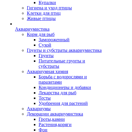
Купалки
Гигиена и уход птицы
Клетки для птиц
Живые птицы
Аквариумистика
Корм для рыб
Замороженный
Сухой
Грунты и субстраты аквариумистика
Грунты
Питательные грунты и
субстраты
Аквариумная химия
Борьба с водорослями и
паразитами
Кондиционеры и добавки
Лекарства для рыб
Тесты
Удобрения для растений
Аквариумы
Декорации аквариумистика
Гроты,камни
Растения,коряги
Фон