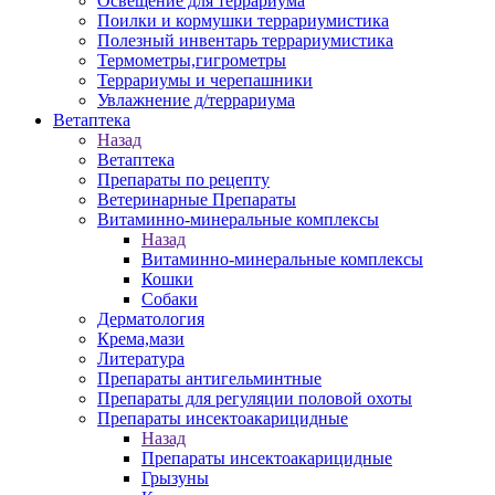
Освещение для террариума
Поилки и кормушки террариумистика
Полезный инвентарь террариумистика
Термометры,гигрометры
Террариумы и черепашники
Увлажнение д/террариума
Ветаптека
Назад
Ветаптека
Препараты по рецепту
Ветеринарные Препараты
Витаминно-минеральные комплексы
Назад
Витаминно-минеральные комплексы
Кошки
Собаки
Дерматология
Крема,мази
Литература
Препараты антигельминтные
Препараты для регуляции половой охоты
Препараты инсектоакарицидные
Назад
Препараты инсектоакарицидные
Грызуны