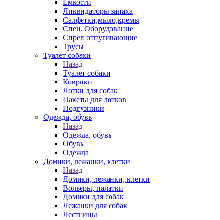
Емкости
Ликвидаторы запаха
Салфетки,мыло,кремы
Спец. Оборудование
Спреи отпугивающие
Трусы
Туалет собаки
Назад
Туалет собаки
Коврики
Лотки для собак
Пакеты для лотков
Подгузники
Одежда, обувь
Назад
Одежда, обувь
Обувь
Одежда
Домики, лежанки, клетки
Назад
Домики, лежанки, клетки
Вольеры, палатки
Домики для собак
Лежанки для собак
Лестницы