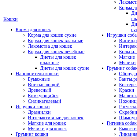
Лакомст
Корма д
Ди
вл
Кошки
Ди
Корма для кошек
су
Корма для кошек сухие
Игрушки соба
Корма для кошек влажные
Винил,р
Лакомства для кошек
Интерак
Корма для кошек лечебные
Кольца,
Диеты для кошек
Мягкие
влажные
Мячики
Диеты для кошек сухие
Груминг соба
Наполнители кошки
Оборудо
Бумажные
Банты,р
Впитывающий
Когтере
Древесный
Краски
Комкующийся
Машинки
Силикагелевый
Ножни
Игрушки кошки
Расческ
Дразнилки
Скребни
Интерактивные для кошек
Шампун
Мягкие для кошек
Гигиена соба
Мячики для кошек
Емкости
Груминг кошки
Ликвида