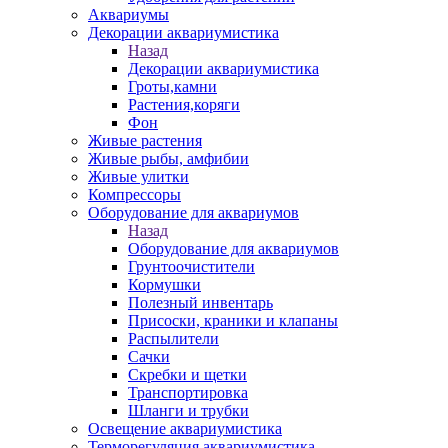
Аквариумы
Декорации аквариумистика
Назад
Декорации аквариумистика
Гроты,камни
Растения,коряги
Фон
Живые растения
Живые рыбы, амфибии
Живые улитки
Компрессоры
Оборудование для аквариумов
Назад
Оборудование для аквариумов
Грунтоочистители
Кормушки
Полезный инвентарь
Присоски, краники и клапаны
Распылители
Сачки
Скребки и щетки
Транспортировка
Шланги и трубки
Освещение аквариумистика
Терморегуляция аквариумистика