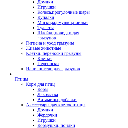
Домики
Игрушки
Колеса,прогулочные шары
Купалки
Миски,кормушки,поилки
Туалеты
Шлейки,поводки для
грызунов
Гигиена и уход грызуны
Живые животные
Клетки, переноски грызуны
Клетки
Переноски
Наполнители для грызунов
Птицы
Корм для птиц
Корм
Лакомства
Витамины, добавки
Аксессуары для клеток птицы
Домики
Жердочки
Игрушки
Кормушки, поилки