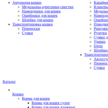
Амуниция кошки
Карабин
Медальоны,адресники,свистки
Кликеры
Намордники для кошек
Медальо
Ошейники для кошек
Наморд
Шлейки для кошек
Ошейник
Транспортировка кошки
Поводки
Переноски
Ринговк
Сумки
Рулетки
Сумки д
Удавки
Цепи
Шлейки 
Транспортиро
Аксессу
Перенос
Сумки
Каталог
Кошки
Корма для кошек
Корма для кошек сухие
Корма для кошек влажные