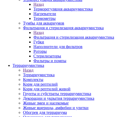
Назад
Терморегуляция аквариумистика
Нагреватели
Термометры
Тумбы для аквариумов
Фильтрация и стерилизация аквариумистика
Назад
Фильтрация и стерилизация аквариумистика
Губки
Наполнители для фильтров
Роторы
Стерилизаторы
Фильтры и помпы
Террариумистика
Назад
Террариумистика
Комплекты
Корм для рептилий
Корм для рептилий живой
Грунты и субстраты террариумистика
Декорации и укрытия террариумистика
Живые змеи и насекомые
Живые ящерицы, амфибии и улитки
Обогрев для террариума