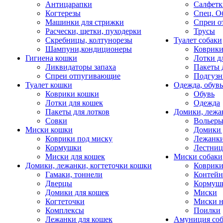
Антицарапки
Салфетк
Когтерезы
Спец. О
Машинки для стрижки
Спреи о
Расчески, щетки, пуходерки
Трусы
Скребницы, колтунорезы
Туалет собаки
Шампуни,кондиционеры
Коврик
Гигиена кошки
Лотки д
Ликвидаторы запаха
Пакеты 
Спреи отпугивающие
Подгузн
Туалет кошки
Одежда, обувь
Коврики кошки
Обувь
Лотки для кошек
Одежда
Пакеты для лотков
Домики, лежа
Совки
Вольеры
Миски кошки
Домики 
Коврики под миску
Лежанки
Кормушки
Лестни
Миски для кошек
Миски собаки
Домики, лежанки, когтеточки кошки
Коврики
Гамаки, тоннели
Контей
Дверцы
Кормуш
Домики для кошек
Миски
Когтеточки
Миски н
Комплексы
Поилки
Лежанки для кошек
Амуниция со