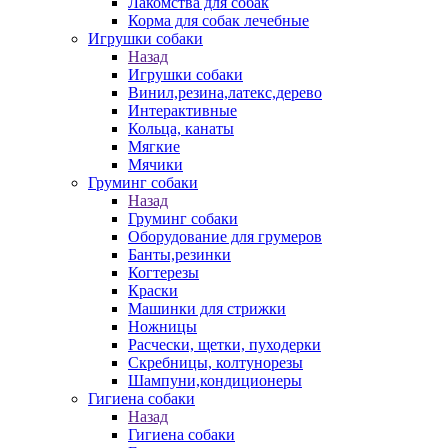
Лакомства для собак
Корма для собак лечебные
Игрушки собаки
Назад
Игрушки собаки
Винил,резина,латекс,дерево
Интерактивные
Кольца, канаты
Мягкие
Мячики
Груминг собаки
Назад
Груминг собаки
Оборудование для грумеров
Банты,резинки
Когтерезы
Краски
Машинки для стрижки
Ножницы
Расчески, щетки, пуходерки
Скребницы, колтунорезы
Шампуни,кондиционеры
Гигиена собаки
Назад
Гигиена собаки