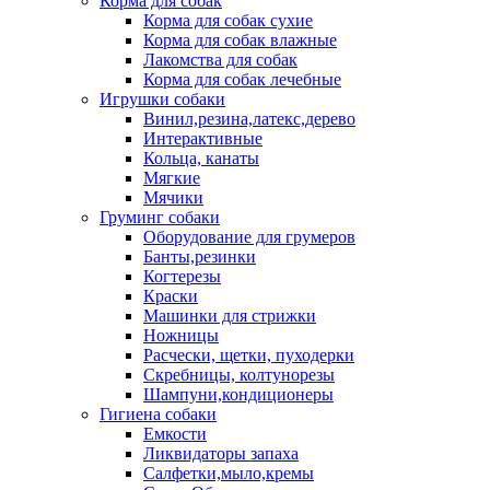
Корма для собак
Корма для собак сухие
Корма для собак влажные
Лакомства для собак
Корма для собак лечебные
Игрушки собаки
Винил,резина,латекс,дерево
Интерактивные
Кольца, канаты
Мягкие
Мячики
Груминг собаки
Оборудование для грумеров
Банты,резинки
Когтерезы
Краски
Машинки для стрижки
Ножницы
Расчески, щетки, пуходерки
Скребницы, колтунорезы
Шампуни,кондиционеры
Гигиена собаки
Емкости
Ликвидаторы запаха
Салфетки,мыло,кремы