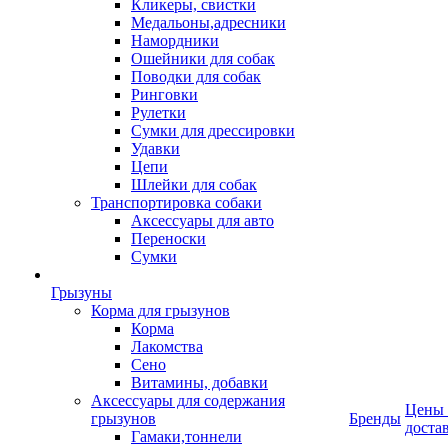
Кликеры, свистки
Медальоны,адресники
Намордники
Ошейники для собак
Поводки для собак
Ринговки
Рулетки
Сумки для дрессировки
Удавки
Цепи
Шлейки для собак
Транспортировка собаки
Аксессуары для авто
Переноски
Сумки
Грызуны
Корма для грызунов
Корма
Лакомства
Сено
Витамины, добавки
Аксессуары для содержания
Цены
грызунов
Бренды
доста
Гамаки,тоннели