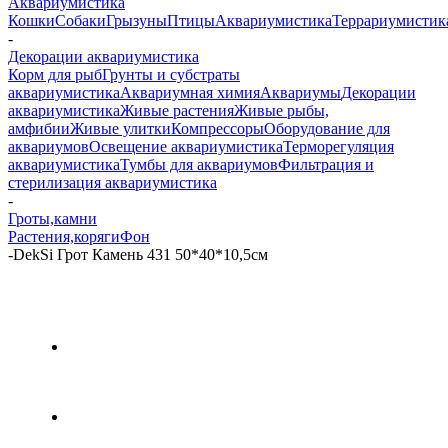
Аквариумистика
Кошки
Собаки
Грызуны
Птицы
Аквариумистика
Террариумистик
-
Декорации аквариумистика
Корм для рыб
Грунты и субстраты
аквариумистика
Аквариумная химия
Аквариумы
Декорации
аквариумистика
Живые растения
Живые рыбы,
амфибии
Живые улитки
Компрессоры
Оборудование для
аквариумов
Освещение аквариумистика
Терморегуляция
аквариумистика
Тумбы для аквариумов
Фильтрация и
стерилизация аквариумистика
-
Гроты,камни
Растения,коряги
Фон
-
DekSi Грот Камень 431 50*40*10,5см