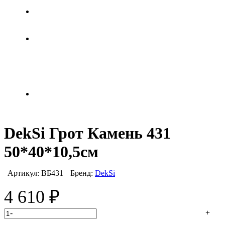
DekSi Грот Камень 431
50*40*10,5см
Артикул:
ВБ431
Бренд:
DekSi
4 610
₽
-
+