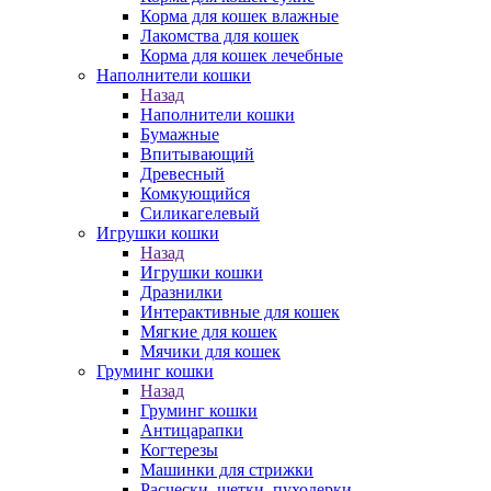
Корма для кошек влажные
Лакомства для кошек
Корма для кошек лечебные
Наполнители кошки
Назад
Наполнители кошки
Бумажные
Впитывающий
Древесный
Комкующийся
Силикагелевый
Игрушки кошки
Назад
Игрушки кошки
Дразнилки
Интерактивные для кошек
Мягкие для кошек
Мячики для кошек
Груминг кошки
Назад
Груминг кошки
Антицарапки
Когтерезы
Машинки для стрижки
Расчески, щетки, пуходерки