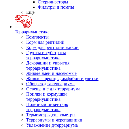
Стерилизаторы
Фильтры и помпы
Ещё
Террариумистика
Комплекты
Корм для рептилий
Корм для рептилий живой
Грунты и субстраты
террариумистика
Декорации и укрытия
террариумистика
Живые змеи и насекомые
Живые ящерицы, амфибии и улитки
Обогрев для террариума
Освещение для террариума
Поилки и кормушки
террариумистика
Полезный инвентарь
террариумистика
Термометры,гигрометры
Террариумы и черепашники
Увлажнение д/террариума