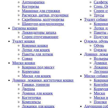
Антицарапки
Салфетк
Когтерезы
Спец. О
Машинки для стрижки
Спреи о
Расчески, щетки, пуходерки
Трусы
Скребницы, колтунорезы
Туалет собаки
Шампуни,кондиционеры
Коврик
Гигиена кошки
Лотки д
Ликвидаторы запаха
Пакеты 
Спреи отпугивающие
Подгузн
Туалет кошки
Одежда, обувь
Коврики кошки
Обувь
Лотки для кошек
Одежда
Пакеты для лотков
Домики, лежа
Совки
Вольеры
Миски кошки
Домики 
Коврики под миску
Лежанки
Кормушки
Лестни
Миски для кошек
Миски собаки
Домики, лежанки, когтеточки кошки
Коврики
Гамаки, тоннели
Контей
Дверцы
Кормуш
Домики для кошек
Миски
Когтеточки
Миски н
Комплексы
Поилки
Лежанки для кошек
Амуниция со