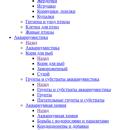
Жердочки
Игрушки
Кормушки, поилки
Купалки
Гигиена и уход птицы
Клетки для птиц
Живые птицы
Аквариумистика
Назад
Аквариумистика
Корм для рыб
Назад
Корм для рыб
Замороженный
Сухой
Грунты и субстраты аквариумистика
Назад
Грунты и субстраты аквариумистика
Грунты
Питательные грунты и субстраты
Аквариумная химия
Назад
Аквариумная химия
Борьба с водорослями и паразитами
Кондиционеры и добавки