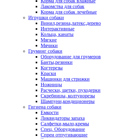
Корма для собак влажные
Лакомства для собак
Корма для собак лечебные
Игрушки собаки
Винил,резина,латекс,дерево
Интерактивные
Кольца, канаты
Мягкие
Мячики
Груминг собаки
Оборудование для грумеров
Банты,резинки
Когтерезы
Краски
Машинки для стрижки
Ножницы
Расчески, щетки, пуходерки
Скребницы, колтунорезы
Шампуни,кондиционеры
Гигиена собаки
Емкости
Ликвидаторы запаха
Салфетки,мыло,кремы
Спец. Оборудование
Спреи отпугивающие