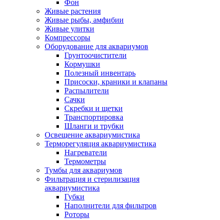
Фон
Живые растения
Живые рыбы, амфибии
Живые улитки
Компрессоры
Оборудование для аквариумов
Грунтоочистители
Кормушки
Полезный инвентарь
Присоски, краники и клапаны
Распылители
Сачки
Скребки и щетки
Транспортировка
Шланги и трубки
Освещение аквариумистика
Терморегуляция аквариумистика
Нагреватели
Термометры
Тумбы для аквариумов
Фильтрация и стерилизация
аквариумистика
Губки
Наполнители для фильтров
Роторы