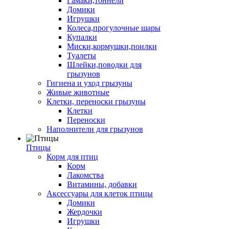
Гамаки,тоннели
Домики
Игрушки
Колеса,прогулочные шары
Купалки
Миски,кормушки,поилки
Туалеты
Шлейки,поводки для
грызунов
Гигиена и уход грызуны
Живые животные
Клетки, переноски грызуны
Клетки
Переноски
Наполнители для грызунов
Птицы
Корм для птиц
Корм
Лакомства
Витамины, добавки
Аксессуары для клеток птицы
Домики
Жердочки
Игрушки