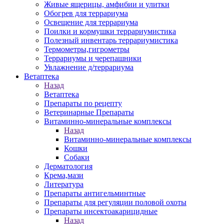
Живые ящерицы, амфибии и улитки
Обогрев для террариума
Освещение для террариума
Поилки и кормушки террариумистика
Полезный инвентарь террариумистика
Термометры,гигрометры
Террариумы и черепашники
Увлажнение д/террариума
Ветаптека
Назад
Ветаптека
Препараты по рецепту
Ветеринарные Препараты
Витаминно-минеральные комплексы
Назад
Витаминно-минеральные комплексы
Кошки
Собаки
Дерматология
Крема,мази
Литература
Препараты антигельминтные
Препараты для регуляции половой охоты
Препараты инсектоакарицидные
Назад