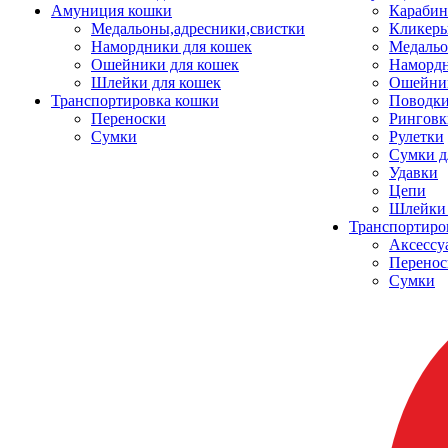
Амуниция кошки
Карабин
Медальоны,адресники,свистки
Кликеры
Намордники для кошек
Медальо
Ошейники для кошек
Наморд
Шлейки для кошек
Ошейник
Транспортировка кошки
Поводки
Переноски
Ринговк
Сумки
Рулетки
Сумки д
Удавки
Цепи
Шлейки 
Транспортиро
Аксессу
Перенос
Сумки