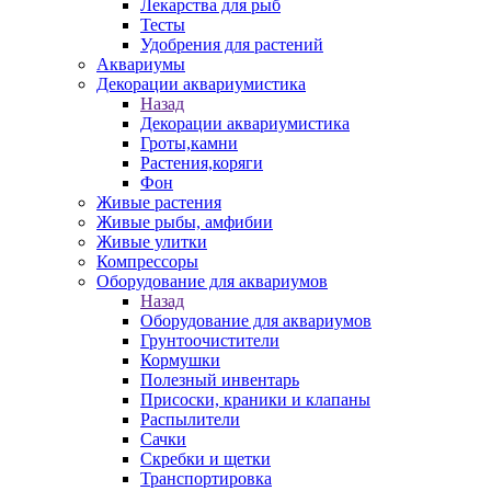
Лекарства для рыб
Тесты
Удобрения для растений
Аквариумы
Декорации аквариумистика
Назад
Декорации аквариумистика
Гроты,камни
Растения,коряги
Фон
Живые растения
Живые рыбы, амфибии
Живые улитки
Компрессоры
Оборудование для аквариумов
Назад
Оборудование для аквариумов
Грунтоочистители
Кормушки
Полезный инвентарь
Присоски, краники и клапаны
Распылители
Сачки
Скребки и щетки
Транспортировка