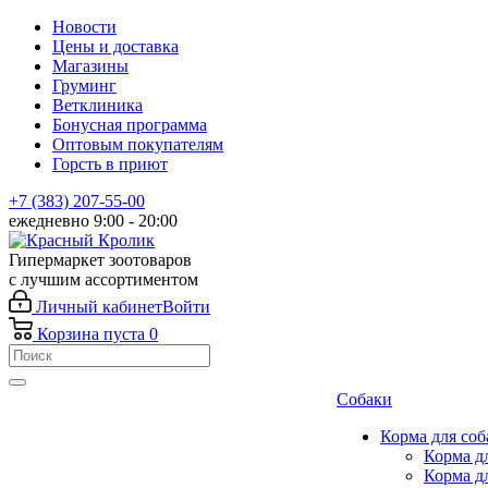
Новости
Цены и доставка
Магазины
Груминг
Ветклиника
Бонусная программа
Оптовым покупателям
Горсть в приют
+7 (383) 207-55-00
ежедневно 9:00 - 20:00
Гипермаркет зоотоваров
с лучшим ассортиментом
Личный кабинет
Войти
Корзина
пуста
0
Собаки
Корма для соб
Корма д
Корма д