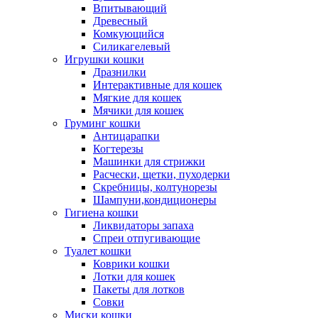
Впитывающий
Древесный
Комкующийся
Силикагелевый
Игрушки кошки
Дразнилки
Интерактивные для кошек
Мягкие для кошек
Мячики для кошек
Груминг кошки
Антицарапки
Когтерезы
Машинки для стрижки
Расчески, щетки, пуходерки
Скребницы, колтунорезы
Шампуни,кондиционеры
Гигиена кошки
Ликвидаторы запаха
Спреи отпугивающие
Туалет кошки
Коврики кошки
Лотки для кошек
Пакеты для лотков
Совки
Миски кошки