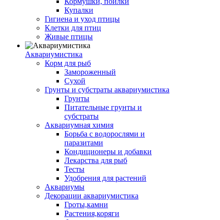
Кормушки, поилки
Купалки
Гигиена и уход птицы
Клетки для птиц
Живые птицы
Аквариумистика
Корм для рыб
Замороженный
Сухой
Грунты и субстраты аквариумистика
Грунты
Питательные грунты и
субстраты
Аквариумная химия
Борьба с водорослями и
паразитами
Кондиционеры и добавки
Лекарства для рыб
Тесты
Удобрения для растений
Аквариумы
Декорации аквариумистика
Гроты,камни
Растения,коряги