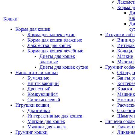
Лакомст
Корма д
Ди
вл
Кошки
Ди
Корма для кошек
су
Корма для кошек сухие
Игрушки соба
Корма для кошек влажные
Винил,р
Лакомства для кошек
Интерак
Корма для кошек лечебные
Кольца,
Диеты для кошек
Мягкие
влажные
Мячики
Диеты для кошек сухие
Груминг соба
Наполнители кошки
Оборудо
Бумажные
Банты,р
Впитывающий
Когтере
Древесный
Краски
Комкующийся
Машинки
Силикагелевый
Ножни
Игрушки кошки
Расческ
Дразнилки
Скребни
Интерактивные для кошек
Шампун
Мягкие для кошек
Гигиена соба
Мячики для кошек
Емкости
Груминг кошки
Ликвида