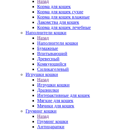
Назад
Корма для кошек
Корма для кошек сухие
Корма для кошек влажные
Лакомства для кошек
Корма для кошек лечебные
Наполнители кошки
Назад
Наполнители кошки
Бумажные
Впитывающий
Древесный
Комкующийся
Силикагелевый
Игрушки кошки
Назад
Игрушки кошки
Дразнилки
Интерактивные для кошек
Мягкие для кошек
Мячики для кошек
Груминг кошки
Назад
Груминг кошки
Антицарапки