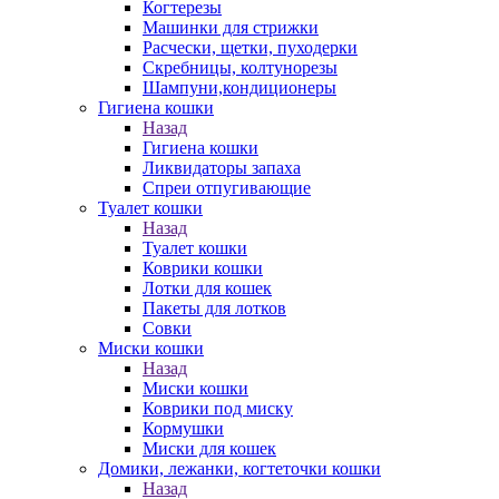
Когтерезы
Машинки для стрижки
Расчески, щетки, пуходерки
Скребницы, колтунорезы
Шампуни,кондиционеры
Гигиена кошки
Назад
Гигиена кошки
Ликвидаторы запаха
Спреи отпугивающие
Туалет кошки
Назад
Туалет кошки
Коврики кошки
Лотки для кошек
Пакеты для лотков
Совки
Миски кошки
Назад
Миски кошки
Коврики под миску
Кормушки
Миски для кошек
Домики, лежанки, когтеточки кошки
Назад