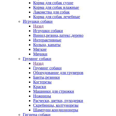
Корма для собак сухие
Корма для собак влажные
Лакомства для собак
Корма для собак лечебные
Игрушки собаки
Назад
Игрушки собаки
Винил,резина,латекс,дерево
Интерактивные
Кольца, канаты
Мягкие
Мячики
Груминг собаки
Назад
Груминг собаки
Оборудование для грумеров
Банты,резинки
Когтерезы
Краски
Машинки для стрижки
Ножницы
Расчески, щетки, пуходерки
Скребницы, колтунорезы
Шампуни,кондиционеры
Гигиена собаки