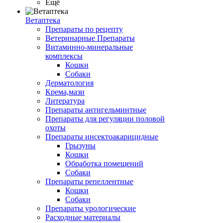
Ещё
Ветаптека
Препараты по рецепту
Ветеринарные Препараты
Витаминно-минеральные
комплексы
Кошки
Собаки
Дерматология
Крема,мази
Литература
Препараты антигельминтные
Препараты для регуляции половой
охоты
Препараты инсектоакарицидные
Грызуны
Кошки
Обработка помещений
Собаки
Препараты репеллентные
Кошки
Собаки
Препараты урологические
Расходные материалы