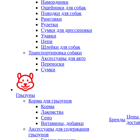
Намордники
Ошейники для собак
Поводки для собак
Ринговки
Рулетки
Сумки для дрессировки
Удавки
Цепи
Шлейки для собак
Транспортировка собаки
Аксессуары для авто
Переноски
Сумки
Грызуны
Корма для грызунов
Корма
Лакомства
Цены
Сено
Бренды
доста
Витамины, добавки
Аксессуары для содержания
грызунов