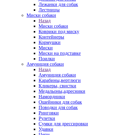
Лежанки для собак
Лестницы
Миски собаки
Назад
Миски собаки
Коврики под миску
Контейнеры
Кормушки
Миски
Миски на подставке
Поилки
Амуниция собаки
Назад
Амуниция собаки
Карабины,вертлюги
Кликеры, свистки
Медальоны,адресники
Намордники
Ошейники для собак
Поводки для собак
Ринговки
Рулетки
Сумки для дрессировки
Удавки
Цепи