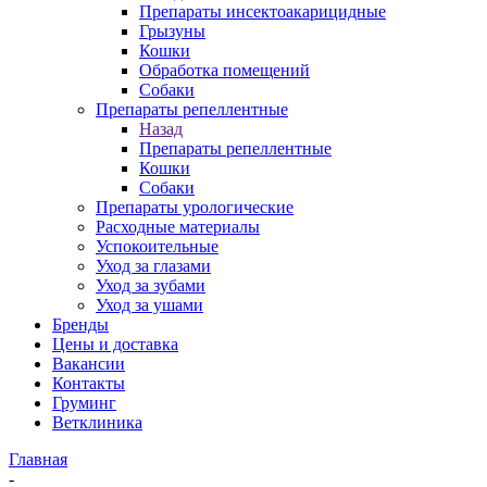
Препараты инсектоакарицидные
Грызуны
Кошки
Обработка помещений
Собаки
Препараты репеллентные
Назад
Препараты репеллентные
Кошки
Собаки
Препараты урологические
Расходные материалы
Успокоительные
Уход за глазами
Уход за зубами
Уход за ушами
Бренды
Цены и доставка
Вакансии
Контакты
Груминг
Ветклиника
Главная
-