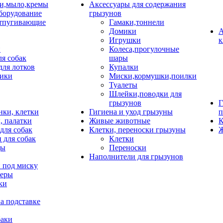
и,мыло,кремы
Аксессуары для содержания
борудование
грызунов
тпугивающие
Гамаки,тоннели
Домики
А
Игрушки
к
и
Колеса,прогулочные
ля собак
шары
для лотков
Купалки
ики
Миски,кормушки,поилки
Туалеты
Шлейки,поводки для
грызунов
Г
нки, клетки
Гигиена и уход грызуны
п
, палатки
Живые животные
К
для собак
Клетки, переноски грызуны
Ж
 для собак
Клетки
цы
Переноски
Наполнители для грызунов
 под миску
неры
ки
а подставке
баки