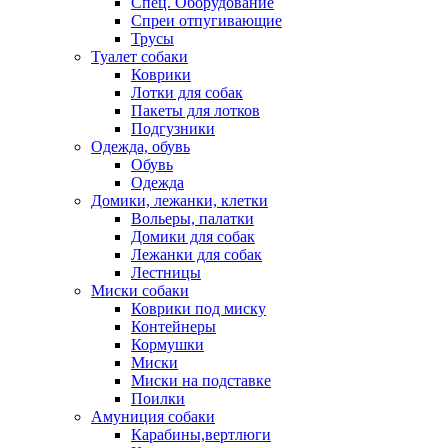
Спец. Оборудование
Спреи отпугивающие
Трусы
Туалет собаки
Коврики
Лотки для собак
Пакеты для лотков
Подгузники
Одежда, обувь
Обувь
Одежда
Домики, лежанки, клетки
Вольеры, палатки
Домики для собак
Лежанки для собак
Лестницы
Миски собаки
Коврики под миску
Контейнеры
Кормушки
Миски
Миски на подставке
Поилки
Амуниция собаки
Карабины,вертлюги