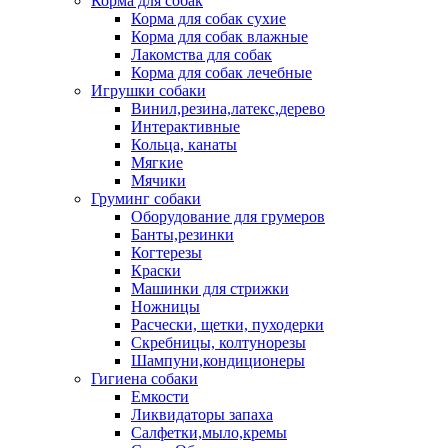
Корма для собак
Корма для собак сухие
Корма для собак влажные
Лакомства для собак
Корма для собак лечебные
Игрушки собаки
Винил,резина,латекс,дерево
Интерактивные
Кольца, канаты
Мягкие
Мячики
Груминг собаки
Оборудование для грумеров
Банты,резинки
Когтерезы
Краски
Машинки для стрижки
Ножницы
Расчески, щетки, пуходерки
Скребницы, колтунорезы
Шампуни,кондиционеры
Гигиена собаки
Емкости
Ликвидаторы запаха
Салфетки,мыло,кремы