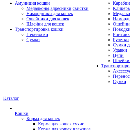
Амуниция кошки
Карабин
Медальоны,адресники,свистки
Кликеры
Намордники для кошек
Медальо
Ошейники для кошек
Наморд
Шлейки для кошек
Ошейник
Транспортировка кошки
Поводки
Переноски
Ринговк
Сумки
Рулетки
Сумки д
Удавки
Цепи
Шлейки 
Транспортиро
Аксессу
Перенос
Сумки
Каталог
Кошки
Корма для кошек
Корма для кошек сухие
Корма для кошек влажные