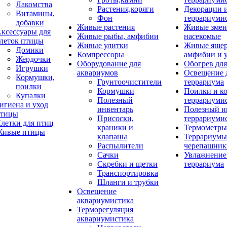
Лакомства
Растения,коряги
Декорации 
Витамины,
Фон
террариуми
добавки
Живые растения
Живые змеи
ксессуары для
Живые рыбы, амфибии
насекомые
леток птицы
Живые улитки
Живые яще
Домики
Компрессоры
амфибии и 
Жердочки
Оборудование для
Обогрев для
Игрушки
аквариумов
Освещение 
Кормушки,
Грунтоочистители
террариума
поилки
Кормушки
Поилки и к
Купалки
Полезный
террариуми
игиена и уход
инвентарь
Полезный и
тицы
Присоски,
террариуми
летки для птиц
краники и
Термометры
ивые птицы
клапаны
Террариумы
Распылители
черепашник
Сачки
Увлажнение 
Скребки и щетки
террариума
Транспортировка
Шланги и трубки
Освещение
аквариумистика
Терморегуляция
аквариумистика