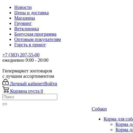
Новости
Цены и доставка
Магазины
Груминг
Ветклиника
Бонусная программа
Оптовым покупателям
Горсть в приют
+7 (383) 207-55-00
ежедневно 9:00 - 20:00
Гипермаркет зоотоваров
с лучшим ассортиментом
Личный кабинет
Войти
Корзина
пуста
0
Собаки
Корма для соб
Корма д
Корма д