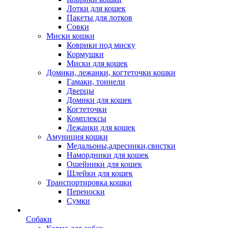
Лотки для кошек
Пакеты для лотков
Совки
Миски кошки
Коврики под миску
Кормушки
Миски для кошек
Домики, лежанки, когтеточки кошки
Гамаки, тоннели
Дверцы
Домики для кошек
Когтеточки
Комплексы
Лежанки для кошек
Амуниция кошки
Медальоны,адресники,свистки
Намордники для кошек
Ошейники для кошек
Шлейки для кошек
Транспортировка кошки
Переноски
Сумки
Собаки