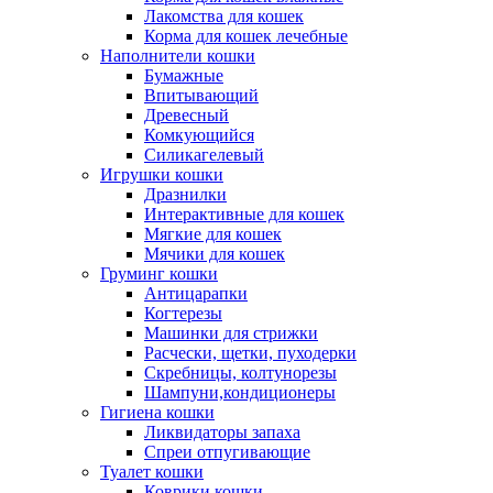
Лакомства для кошек
Корма для кошек лечебные
Наполнители кошки
Бумажные
Впитывающий
Древесный
Комкующийся
Силикагелевый
Игрушки кошки
Дразнилки
Интерактивные для кошек
Мягкие для кошек
Мячики для кошек
Груминг кошки
Антицарапки
Когтерезы
Машинки для стрижки
Расчески, щетки, пуходерки
Скребницы, колтунорезы
Шампуни,кондиционеры
Гигиена кошки
Ликвидаторы запаха
Спреи отпугивающие
Туалет кошки
Коврики кошки