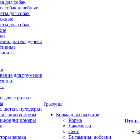
ва для собак
ля собак лечебные
еты для собак
ажные
еты для собак
хие
ки
езина,латекс,дерево
тивные
 канаты
ки
вание для грумеров
езинки
зы
 для стрижки
цы
Грызуны
и, щетки, пуходерки
цы, колтунорезы
Корма для грызунов
и,кондиционеры
Корма
Птицы
ки
Лакомства
Сено
К
торы запаха
Витамины, добавки