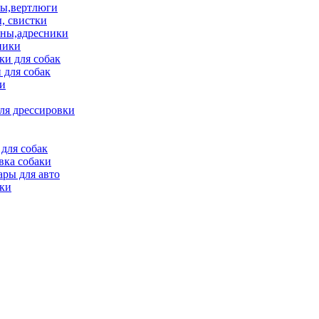
ы,вертлюги
, свистки
ны,адресники
ники
и для собак
 для собак
и
ля дрессировки
для собак
вка собаки
ары для авто
ки