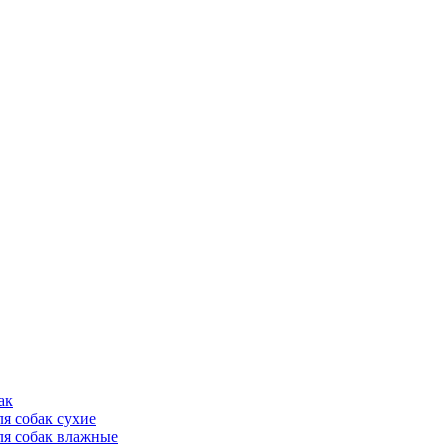
ак
ля собак сухие
ля собак влажные