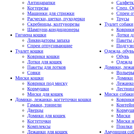
Антицарапки
Салфетк
Когтерезы
Спец. О
Машинки для стрижки
Спреи о
Расчески, щетки, пуходерки
Трусы
Скребницы, колтунорезы
Туалет собаки
Шампуни,кондиционеры
Коврик
Гигиена кошки
Лотки д
Ликвидаторы запаха
Пакеты 
Спреи отпугивающие
Подгузн
Туалет кошки
Одежда, обувь
Коврики кошки
Обувь
Лотки для кошек
Одежда
Пакеты для лотков
Домики, лежа
Совки
Вольеры
Миски кошки
Домики 
Коврики под миску
Лежанки
Кормушки
Лестни
Миски для кошек
Миски собаки
Домики, лежанки, когтеточки кошки
Коврики
Гамаки, тоннели
Контей
Дверцы
Кормуш
Домики для кошек
Миски
Когтеточки
Миски н
Комплексы
Поилки
Лежанки для кошек
Амуниция со