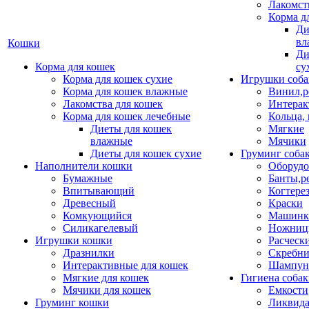
Лакомст
Корма д
Ди
вл
Кошки
Ди
Корма для кошек
су
Корма для кошек сухие
Игрушки соба
Корма для кошек влажные
Винил,р
Лакомства для кошек
Интерак
Корма для кошек лечебные
Кольца,
Диеты для кошек
Мягкие
влажные
Мячики
Диеты для кошек сухие
Груминг соба
Наполнители кошки
Оборудо
Бумажные
Банты,р
Впитывающий
Когтере
Древесный
Краски
Комкующийся
Машинки
Силикагелевый
Ножни
Игрушки кошки
Расческ
Дразнилки
Скребни
Интерактивные для кошек
Шампун
Мягкие для кошек
Гигиена соба
Мячики для кошек
Емкости
Груминг кошки
Ликвида