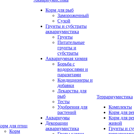
Корм для рыб
Замороженный
Сухой
Грунты и субстраты
аквариумистика
Грунты
Питательные
грунты и
субстраты
Аквариумная химия
Борьба с
водорослями и
паразитами
Кондиционеры и
добавки
Лекарства для
рыб
Террариумистика
Тесты
Удобрения для
Комплекты
растений
Корм для р
Аквариумы
Корм для р
Декорации
живой
орм для птиц
аквариумистика
Грунты и су
Корм
Гроты,камни
террариуми