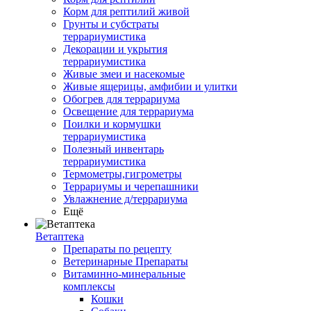
Корм для рептилий живой
Грунты и субстраты
террариумистика
Декорации и укрытия
террариумистика
Живые змеи и насекомые
Живые ящерицы, амфибии и улитки
Обогрев для террариума
Освещение для террариума
Поилки и кормушки
террариумистика
Полезный инвентарь
террариумистика
Термометры,гигрометры
Террариумы и черепашники
Увлажнение д/террариума
Ещё
Ветаптека
Препараты по рецепту
Ветеринарные Препараты
Витаминно-минеральные
комплексы
Кошки