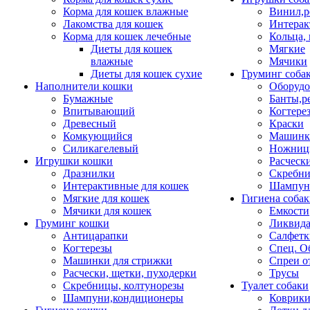
Корма для кошек влажные
Винил,р
Лакомства для кошек
Интерак
Корма для кошек лечебные
Кольца,
Диеты для кошек
Мягкие
влажные
Мячики
Диеты для кошек сухие
Груминг соба
Наполнители кошки
Оборудо
Бумажные
Банты,р
Впитывающий
Когтере
Древесный
Краски
Комкующийся
Машинки
Силикагелевый
Ножни
Игрушки кошки
Расческ
Дразнилки
Скребни
Интерактивные для кошек
Шампун
Мягкие для кошек
Гигиена соба
Мячики для кошек
Емкости
Груминг кошки
Ликвида
Антицарапки
Салфетк
Когтерезы
Спец. О
Машинки для стрижки
Спреи о
Расчески, щетки, пуходерки
Трусы
Скребницы, колтунорезы
Туалет собаки
Шампуни,кондиционеры
Коврик