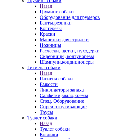
Груминг собаки
Назад
Груминг собаки
Оборудование для грумеров
Банты,резинки
Когтерезы
Краски
Машинки для стрижки
Ножницы
Расчески, щетки, пуходерки
Скребницы, колтунорезы
Шампуни,кондиционеры
Гигиена собаки
Назад
Гигиена собаки
Емкости
Ликвидаторы запаха
Салфетки,мыло,кремы
Спец. Оборудование
Спреи отпугивающие
Трусы
Туалет собаки
Назад
Туалет собаки
Коврики