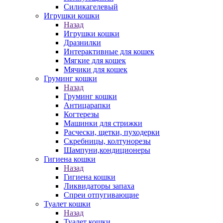
Силикагелевый
Игрушки кошки
Назад
Игрушки кошки
Дразнилки
Интерактивные для кошек
Мягкие для кошек
Мячики для кошек
Груминг кошки
Назад
Груминг кошки
Антицарапки
Когтерезы
Машинки для стрижки
Расчески, щетки, пуходерки
Скребницы, колтунорезы
Шампуни,кондиционеры
Гигиена кошки
Назад
Гигиена кошки
Ликвидаторы запаха
Спреи отпугивающие
Туалет кошки
Назад
Туалет кошки