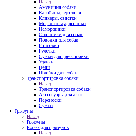
Назад
Амуниция собаки
Карабины,вертлюги
Кликеры, свистки
Медальоны,адресники
Намордники
Ошейники для собак
Поводки для собак
Ринговки
Рулетки
Сумки для дрессировки
Удавки
Цепи
Шлейки для собак
Транспортировка собаки
Назад
Транспортировка собаки
Аксессуары для авто
Переноски
Сумки
Грызуны
Назад
Грызуны
Корма для грызунов
Назад