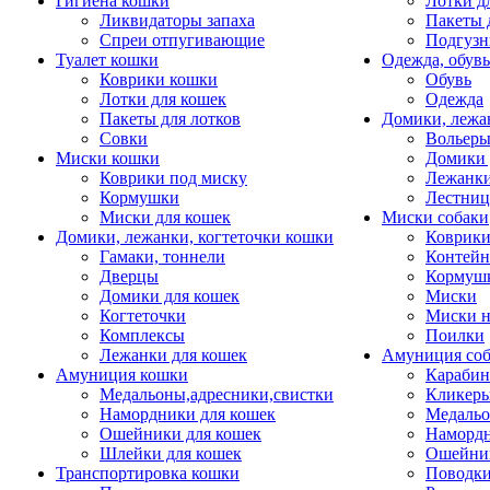
Гигиена кошки
Лотки д
Ликвидаторы запаха
Пакеты 
Спреи отпугивающие
Подгузн
Туалет кошки
Одежда, обувь
Коврики кошки
Обувь
Лотки для кошек
Одежда
Пакеты для лотков
Домики, лежа
Совки
Вольеры
Миски кошки
Домики 
Коврики под миску
Лежанки
Кормушки
Лестни
Миски для кошек
Миски собаки
Домики, лежанки, когтеточки кошки
Коврики
Гамаки, тоннели
Контей
Дверцы
Кормуш
Домики для кошек
Миски
Когтеточки
Миски н
Комплексы
Поилки
Лежанки для кошек
Амуниция со
Амуниция кошки
Карабин
Медальоны,адресники,свистки
Кликеры
Намордники для кошек
Медальо
Ошейники для кошек
Наморд
Шлейки для кошек
Ошейник
Транспортировка кошки
Поводки