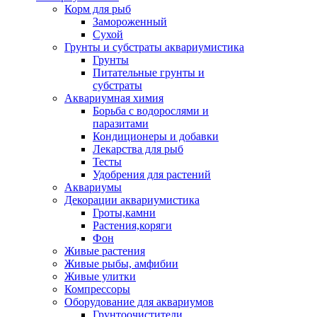
Корм для рыб
Замороженный
Сухой
Грунты и субстраты аквариумистика
Грунты
Питательные грунты и
субстраты
Аквариумная химия
Борьба с водорослями и
паразитами
Кондиционеры и добавки
Лекарства для рыб
Тесты
Удобрения для растений
Аквариумы
Декорации аквариумистика
Гроты,камни
Растения,коряги
Фон
Живые растения
Живые рыбы, амфибии
Живые улитки
Компрессоры
Оборудование для аквариумов
Грунтоочистители