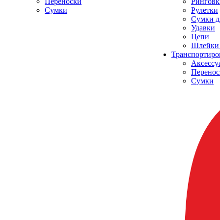
Переноски
Ринговк
Сумки
Рулетки
Сумки д
Удавки
Цепи
Шлейки 
Транспортиро
Аксессу
Перенос
Сумки