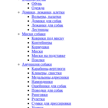
Обувь
Одежда
Домики, лежанки, клетки
Вольеры, палатки
Домики для собак
Лежанки для собак
Лестницы
Миски собаки
Коврики под миску
Контейнеры
Кормушки
Миски
Миски на подставке
Поилки
Амуниция собаки
Карабины,вертлюги
Кликеры, свистки
Медальоны,адресники
Намордники
Ошейники для собак
Поводки для собак
Ринговки
Рулетки
Сумки для дрессировки
Удавки