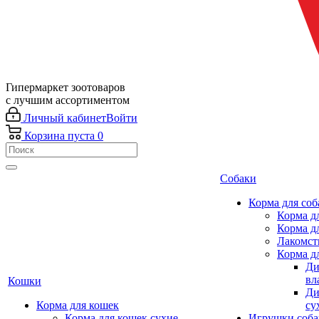
Гипермаркет зоотоваров
с лучшим ассортиментом
Личный кабинет
Войти
Корзина
пуста
0
Собаки
Корма для соб
Корма д
Корма д
Лакомст
Корма д
Ди
вл
Кошки
Ди
Корма для кошек
су
Корма для кошек сухие
Игрушки соба