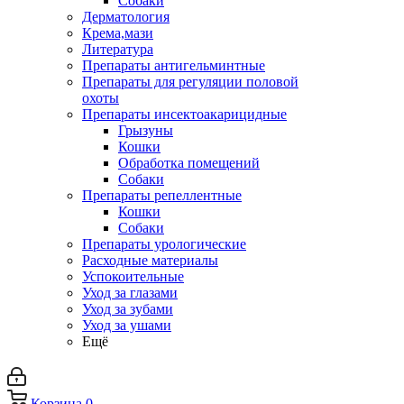
Собаки
Дерматология
Крема,мази
Литература
Препараты антигельминтные
Препараты для регуляции половой
охоты
Препараты инсектоакарицидные
Грызуны
Кошки
Обработка помещений
Собаки
Препараты репеллентные
Кошки
Собаки
Препараты урологические
Расходные материалы
Успокоительные
Уход за глазами
Уход за зубами
Уход за ушами
Ещё
Корзина
0