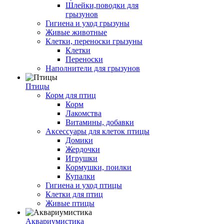
Шлейки,поводки для
грызунов
Гигиена и уход грызуны
Живые животные
Клетки, переноски грызуны
Клетки
Переноски
Наполнители для грызунов
Птицы
Корм для птиц
Корм
Лакомства
Витамины, добавки
Аксессуары для клеток птицы
Домики
Жердочки
Игрушки
Кормушки, поилки
Купалки
Гигиена и уход птицы
Клетки для птиц
Живые птицы
Аквариумистика