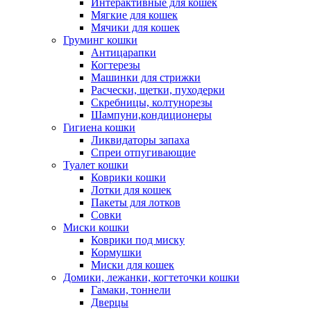
Интерактивные для кошек
Мягкие для кошек
Мячики для кошек
Груминг кошки
Антицарапки
Когтерезы
Машинки для стрижки
Расчески, щетки, пуходерки
Скребницы, колтунорезы
Шампуни,кондиционеры
Гигиена кошки
Ликвидаторы запаха
Спреи отпугивающие
Туалет кошки
Коврики кошки
Лотки для кошек
Пакеты для лотков
Совки
Миски кошки
Коврики под миску
Кормушки
Миски для кошек
Домики, лежанки, когтеточки кошки
Гамаки, тоннели
Дверцы