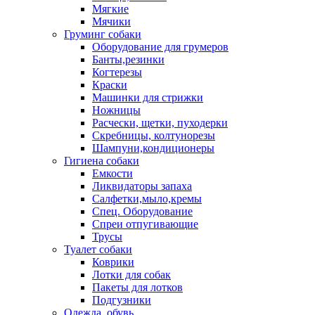
Мягкие
Мячики
Груминг собаки
Оборудование для грумеров
Банты,резинки
Когтерезы
Краски
Машинки для стрижки
Ножницы
Расчески, щетки, пуходерки
Скребницы, колтунорезы
Шампуни,кондиционеры
Гигиена собаки
Емкости
Ликвидаторы запаха
Салфетки,мыло,кремы
Спец. Оборудование
Спреи отпугивающие
Трусы
Туалет собаки
Коврики
Лотки для собак
Пакеты для лотков
Подгузники
Одежда, обувь