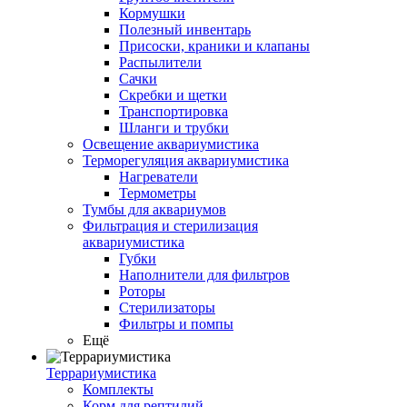
Кормушки
Полезный инвентарь
Присоски, краники и клапаны
Распылители
Сачки
Скребки и щетки
Транспортировка
Шланги и трубки
Освещение аквариумистика
Терморегуляция аквариумистика
Нагреватели
Термометры
Тумбы для аквариумов
Фильтрация и стерилизация
аквариумистика
Губки
Наполнители для фильтров
Роторы
Стерилизаторы
Фильтры и помпы
Ещё
Террариумистика
Комплекты
Корм для рептилий