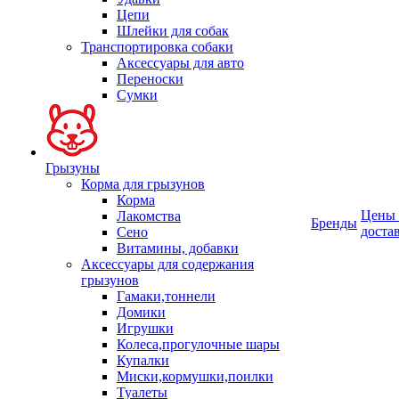
Цепи
Шлейки для собак
Транспортировка собаки
Аксессуары для авто
Переноски
Сумки
Грызуны
Корма для грызунов
Корма
Цены
Лакомства
Бренды
доста
Сено
Витамины, добавки
Аксессуары для содержания
грызунов
Гамаки,тоннели
Домики
Игрушки
Колеса,прогулочные шары
Купалки
Миски,кормушки,поилки
Туалеты