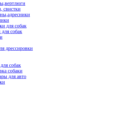
ы,вертлюги
, свистки
ны,адресники
ники
и для собак
 для собак
и
ля дрессировки
для собак
вка собаки
ары для авто
ки