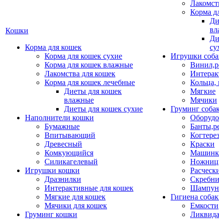
Лакомст
Корма д
Ди
вл
Кошки
Ди
Корма для кошек
су
Корма для кошек сухие
Игрушки соба
Корма для кошек влажные
Винил,р
Лакомства для кошек
Интерак
Корма для кошек лечебные
Кольца,
Диеты для кошек
Мягкие
влажные
Мячики
Диеты для кошек сухие
Груминг соба
Наполнители кошки
Оборудо
Бумажные
Банты,р
Впитывающий
Когтере
Древесный
Краски
Комкующийся
Машинки
Силикагелевый
Ножни
Игрушки кошки
Расческ
Дразнилки
Скребни
Интерактивные для кошек
Шампун
Мягкие для кошек
Гигиена соба
Мячики для кошек
Емкости
Груминг кошки
Ликвида