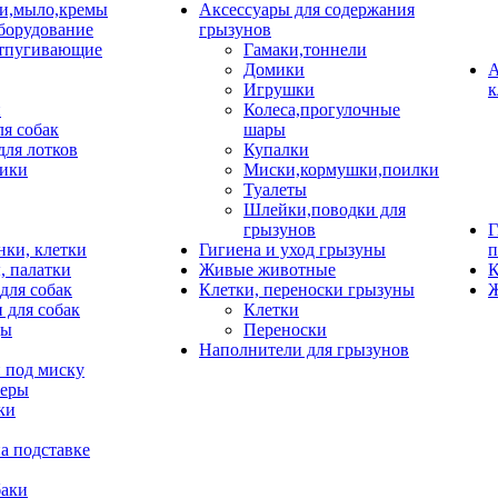
и,мыло,кремы
Аксессуары для содержания
борудование
грызунов
тпугивающие
Гамаки,тоннели
Домики
А
Игрушки
к
и
Колеса,прогулочные
ля собак
шары
для лотков
Купалки
ики
Миски,кормушки,поилки
Туалеты
Шлейки,поводки для
грызунов
Г
нки, клетки
Гигиена и уход грызуны
п
, палатки
Живые животные
К
для собак
Клетки, переноски грызуны
Ж
 для собак
Клетки
цы
Переноски
Наполнители для грызунов
 под миску
неры
ки
а подставке
баки