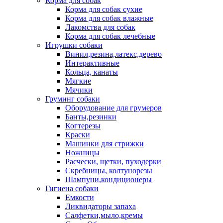
Корма для собак
Корма для собак сухие
Корма для собак влажные
Лакомства для собак
Корма для собак лечебные
Игрушки собаки
Винил,резина,латекс,дерево
Интерактивные
Кольца, канаты
Мягкие
Мячики
Груминг собаки
Оборудование для грумеров
Банты,резинки
Когтерезы
Краски
Машинки для стрижки
Ножницы
Расчески, щетки, пуходерки
Скребницы, колтунорезы
Шампуни,кондиционеры
Гигиена собаки
Емкости
Ликвидаторы запаха
Салфетки,мыло,кремы