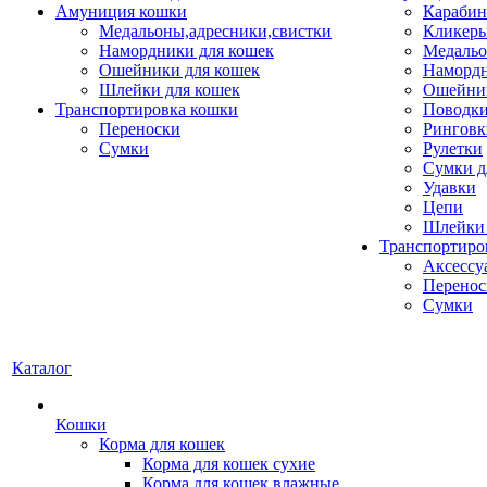
Амуниция кошки
Карабин
Медальоны,адресники,свистки
Кликеры
Намордники для кошек
Медальо
Ошейники для кошек
Наморд
Шлейки для кошек
Ошейник
Транспортировка кошки
Поводки
Переноски
Ринговк
Сумки
Рулетки
Сумки д
Удавки
Цепи
Шлейки 
Транспортиро
Аксессу
Перенос
Сумки
Каталог
Кошки
Корма для кошек
Корма для кошек сухие
Корма для кошек влажные