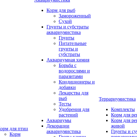
Корм для рыб
Замороженный
Сухой
Грунты и субстраты
аквариумистика
Грунты
Питательные
грунты и
субстраты
Аквариумная химия
Борьба с
водорослями и
паразитами
Кондиционеры и
добавки
Лекарства для
рыб
Террариумистика
Тесты
Удобрения для
Комплекты
растений
Корм для р
Аквариумы
Корм для р
Декорации
живой
орм для птиц
аквариумистика
Грунты и су
Корм
Гроты,камни
террариуми