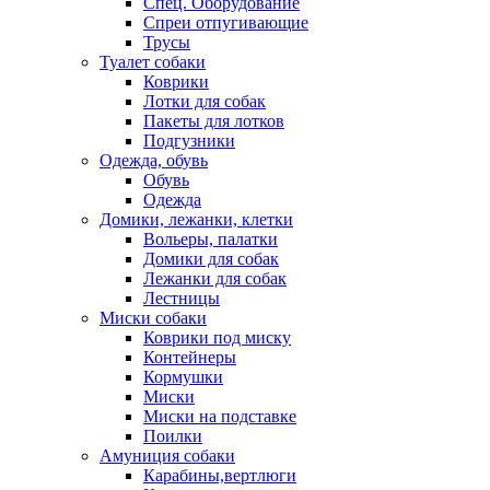
Спец. Оборудование
Спреи отпугивающие
Трусы
Туалет собаки
Коврики
Лотки для собак
Пакеты для лотков
Подгузники
Одежда, обувь
Обувь
Одежда
Домики, лежанки, клетки
Вольеры, палатки
Домики для собак
Лежанки для собак
Лестницы
Миски собаки
Коврики под миску
Контейнеры
Кормушки
Миски
Миски на подставке
Поилки
Амуниция собаки
Карабины,вертлюги