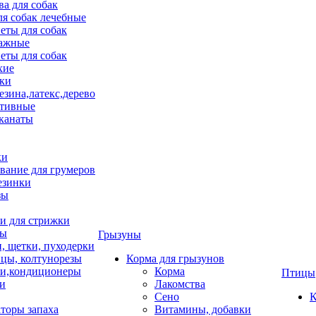
ва для собак
ля собак лечебные
еты для собак
ажные
еты для собак
хие
ки
езина,латекс,дерево
тивные
 канаты
ки
вание для грумеров
езинки
зы
 для стрижки
цы
Грызуны
и, щетки, пуходерки
цы, колтунорезы
Корма для грызунов
и,кондиционеры
Корма
Птицы
ки
Лакомства
Сено
К
торы запаха
Витамины, добавки