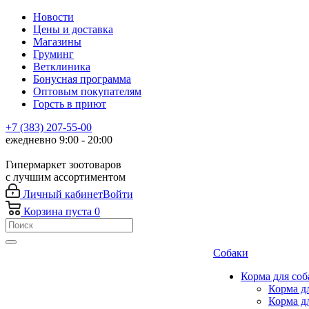
Новости
Цены и доставка
Магазины
Груминг
Ветклиника
Бонусная программа
Оптовым покупателям
Горсть в приют
+7 (383) 207-55-00
ежедневно 9:00 - 20:00
Гипермаркет зоотоваров
с лучшим ассортиментом
Личный кабинет
Войти
Корзина
пуста
0
Собаки
Корма для соб
Корма д
Корма д