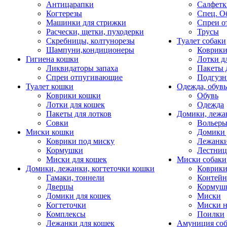
Антицарапки
Салфетк
Когтерезы
Спец. О
Машинки для стрижки
Спреи о
Расчески, щетки, пуходерки
Трусы
Скребницы, колтунорезы
Туалет собаки
Шампуни,кондиционеры
Коврик
Гигиена кошки
Лотки д
Ликвидаторы запаха
Пакеты 
Спреи отпугивающие
Подгузн
Туалет кошки
Одежда, обувь
Коврики кошки
Обувь
Лотки для кошек
Одежда
Пакеты для лотков
Домики, лежа
Совки
Вольеры
Миски кошки
Домики 
Коврики под миску
Лежанки
Кормушки
Лестни
Миски для кошек
Миски собаки
Домики, лежанки, когтеточки кошки
Коврики
Гамаки, тоннели
Контей
Дверцы
Кормуш
Домики для кошек
Миски
Когтеточки
Миски н
Комплексы
Поилки
Лежанки для кошек
Амуниция со