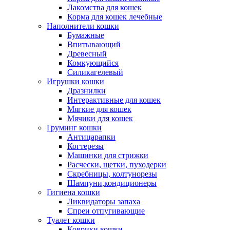
Лакомства для кошек
Корма для кошек лечебные
Наполнители кошки
Бумажные
Впитывающий
Древесный
Комкующийся
Силикагелевый
Игрушки кошки
Дразнилки
Интерактивные для кошек
Мягкие для кошек
Мячики для кошек
Груминг кошки
Антицарапки
Когтерезы
Машинки для стрижки
Расчески, щетки, пуходерки
Скребницы, колтунорезы
Шампуни,кондиционеры
Гигиена кошки
Ликвидаторы запаха
Спреи отпугивающие
Туалет кошки
Коврики кошки