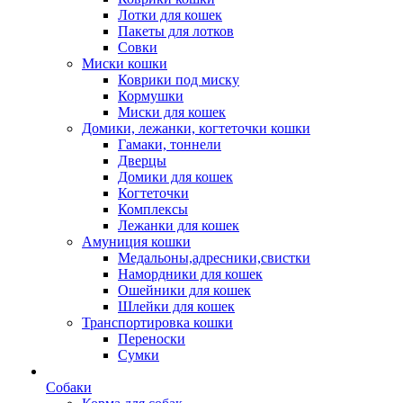
Лотки для кошек
Пакеты для лотков
Совки
Миски кошки
Коврики под миску
Кормушки
Миски для кошек
Домики, лежанки, когтеточки кошки
Гамаки, тоннели
Дверцы
Домики для кошек
Когтеточки
Комплексы
Лежанки для кошек
Амуниция кошки
Медальоны,адресники,свистки
Намордники для кошек
Ошейники для кошек
Шлейки для кошек
Транспортировка кошки
Переноски
Сумки
Собаки