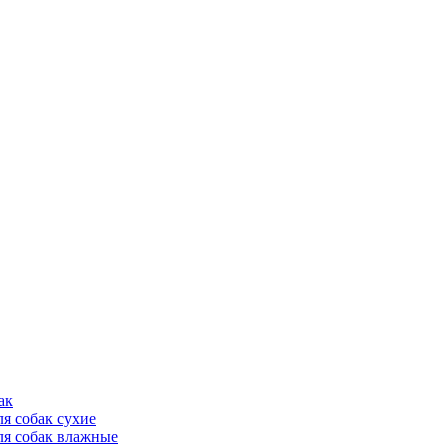
ак
ля собак сухие
ля собак влажные