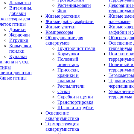
Лакомства
Растения,коряги
Декорации 
Витамины,
Фон
террариуми
добавки
Живые растения
Живые змеи
ксессуары для
Живые рыбы, амфибии
насекомые
леток птицы
Живые улитки
Живые яще
Домики
Компрессоры
амфибии и 
Жердочки
Оборудование для
Обогрев для
Игрушки
аквариумов
Освещение 
Кормушки,
Грунтоочистители
террариума
поилки
Кормушки
Поилки и к
Купалки
Полезный
террариуми
игиена и уход
инвентарь
Полезный и
тицы
Присоски,
террариуми
летки для птиц
краники и
Термометры
ивые птицы
клапаны
Террариумы
Распылители
черепашник
Сачки
Увлажнение 
Скребки и щетки
террариума
Транспортировка
Шланги и трубки
Освещение
аквариумистика
Терморегуляция
аквариумистика