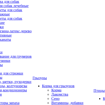
ва для собак
ля собак лечебные
еты для собак
ажные
еты для собак
хие
ки
езина,латекс,дерево
тивные
 канаты
ки
вание для грумеров
езинки
зы
 для стрижки
цы
Грызуны
и, щетки, пуходерки
цы, колтунорезы
Корма для грызунов
и,кондиционеры
Корма
Птицы
ки
Лакомства
Сено
К
торы запаха
Витамины, добавки