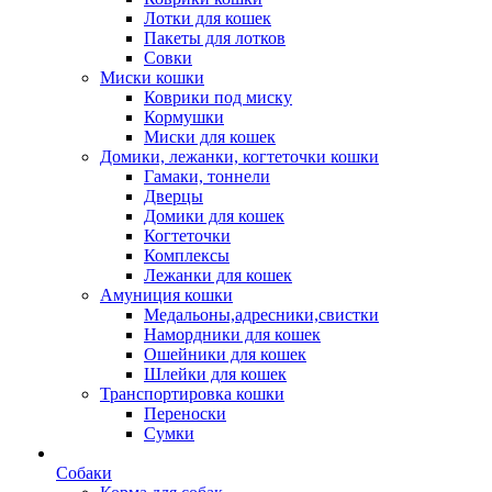
Лотки для кошек
Пакеты для лотков
Совки
Миски кошки
Коврики под миску
Кормушки
Миски для кошек
Домики, лежанки, когтеточки кошки
Гамаки, тоннели
Дверцы
Домики для кошек
Когтеточки
Комплексы
Лежанки для кошек
Амуниция кошки
Медальоны,адресники,свистки
Намордники для кошек
Ошейники для кошек
Шлейки для кошек
Транспортировка кошки
Переноски
Сумки
Собаки