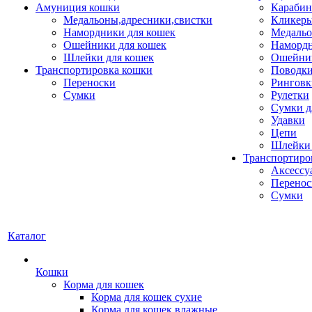
Амуниция кошки
Карабин
Медальоны,адресники,свистки
Кликеры
Намордники для кошек
Медальо
Ошейники для кошек
Наморд
Шлейки для кошек
Ошейник
Транспортировка кошки
Поводки
Переноски
Ринговк
Сумки
Рулетки
Сумки д
Удавки
Цепи
Шлейки 
Транспортиро
Аксессу
Перенос
Сумки
Каталог
Кошки
Корма для кошек
Корма для кошек сухие
Корма для кошек влажные