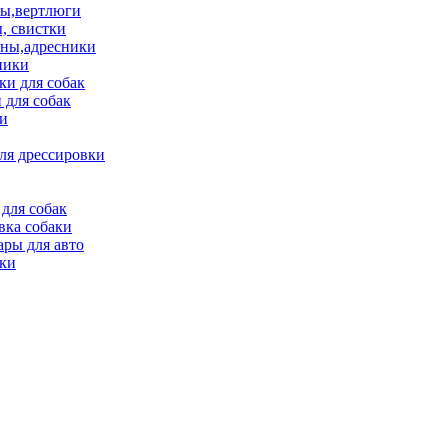
ы,вертлюги
, свистки
ны,адресники
ники
и для собак
 для собак
и
ля дрессировки
для собак
вка собаки
ары для авто
ки