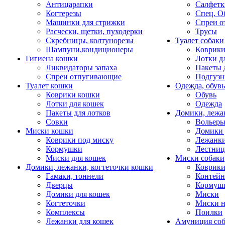
Антицарапки
Салфетк
Когтерезы
Спец. О
Машинки для стрижки
Спреи о
Расчески, щетки, пуходерки
Трусы
Скребницы, колтунорезы
Туалет собаки
Шампуни,кондиционеры
Коврик
Гигиена кошки
Лотки д
Ликвидаторы запаха
Пакеты 
Спреи отпугивающие
Подгузн
Туалет кошки
Одежда, обувь
Коврики кошки
Обувь
Лотки для кошек
Одежда
Пакеты для лотков
Домики, лежа
Совки
Вольеры
Миски кошки
Домики 
Коврики под миску
Лежанки
Кормушки
Лестни
Миски для кошек
Миски собаки
Домики, лежанки, когтеточки кошки
Коврики
Гамаки, тоннели
Контей
Дверцы
Кормуш
Домики для кошек
Миски
Когтеточки
Миски н
Комплексы
Поилки
Лежанки для кошек
Амуниция со