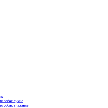
ак
ля собак сухие
ля собак влажные