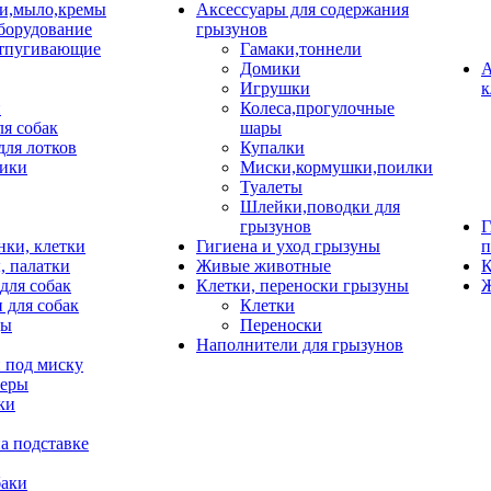
и,мыло,кремы
Аксессуары для содержания
борудование
грызунов
тпугивающие
Гамаки,тоннели
Домики
А
Игрушки
к
и
Колеса,прогулочные
ля собак
шары
для лотков
Купалки
ики
Миски,кормушки,поилки
Туалеты
Шлейки,поводки для
грызунов
Г
нки, клетки
Гигиена и уход грызуны
п
, палатки
Живые животные
К
для собак
Клетки, переноски грызуны
Ж
 для собак
Клетки
цы
Переноски
Наполнители для грызунов
 под миску
неры
ки
а подставке
баки