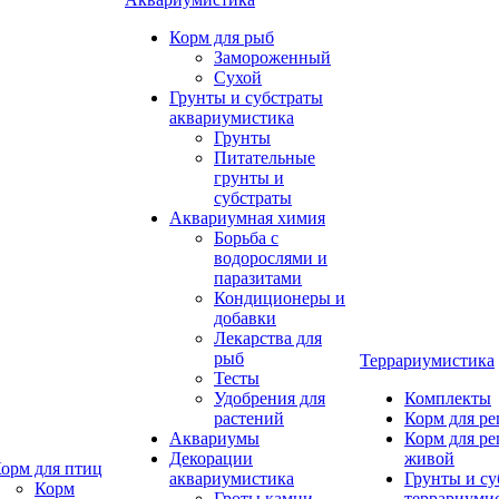
Корм для рыб
Замороженный
Сухой
Грунты и субстраты
аквариумистика
Грунты
Питательные
грунты и
субстраты
Аквариумная химия
Борьба с
водорослями и
паразитами
Кондиционеры и
добавки
Лекарства для
рыб
Террариумистика
Тесты
Удобрения для
Комплекты
растений
Корм для р
Аквариумы
Корм для р
Декорации
живой
орм для птиц
аквариумистика
Грунты и су
Корм
Гроты,камни
террариуми