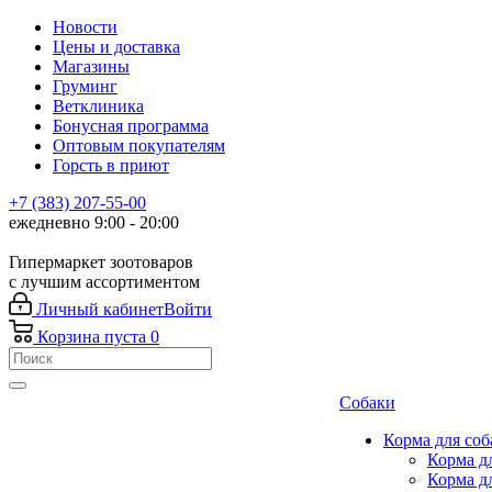
Новости
Цены и доставка
Магазины
Груминг
Ветклиника
Бонусная программа
Оптовым покупателям
Горсть в приют
+7 (383) 207-55-00
ежедневно 9:00 - 20:00
Гипермаркет зоотоваров
с лучшим ассортиментом
Личный кабинет
Войти
Корзина
пуста
0
Собаки
Корма для соб
Корма д
Корма д