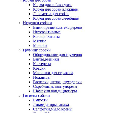
Корма для собак
Корма для собак сухие
Корма для собак влажные
Лакомства для собак
Корма для собак лечебные
Игрушки собаки
Винил,резина,латекс,дерево
Интерактивные
Кольца, канаты
Мягкие
Мячики
Груминг собаки
Оборудование для грумеров
Банты,резинки
Когтерезы
Краски
Машинки для стрижки
Ножницы
Расчески, щетки, пуходерки
Скребницы, колтунорезы
Шампуни,кондиционеры
Гигиена собаки
Емкости
Ликвидаторы запаха
Салфетки,мыло,кремы