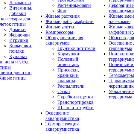
Лакомства
Растения,коряги
Декорации 
Витамины,
Фон
террариуми
добавки
Живые растения
Живые змеи
ксессуары для
Живые рыбы, амфибии
насекомые
леток птицы
Живые улитки
Живые яще
Домики
Компрессоры
амфибии и 
Жердочки
Оборудование для
Обогрев для
Игрушки
аквариумов
Освещение 
Кормушки,
Грунтоочистители
террариума
поилки
Кормушки
Поилки и к
Купалки
Полезный
террариуми
игиена и уход
инвентарь
Полезный и
тицы
Присоски,
террариуми
летки для птиц
краники и
Термометры
ивые птицы
клапаны
Террариумы
Распылители
черепашник
Сачки
Увлажнение 
Скребки и щетки
террариума
Транспортировка
Шланги и трубки
Освещение
аквариумистика
Терморегуляция
аквариумистика