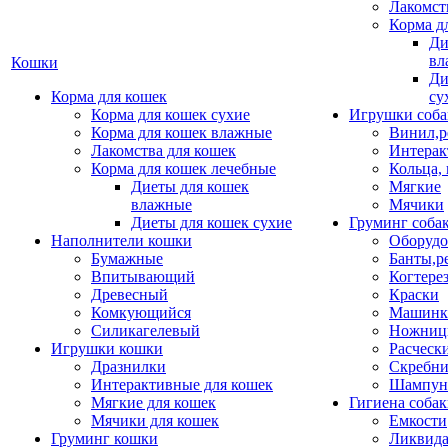
Лакомст
Корма д
Ди
вл
Кошки
Ди
Корма для кошек
су
Корма для кошек сухие
Игрушки соба
Корма для кошек влажные
Винил,р
Лакомства для кошек
Интерак
Корма для кошек лечебные
Кольца,
Диеты для кошек
Мягкие
влажные
Мячики
Диеты для кошек сухие
Груминг соба
Наполнители кошки
Оборудо
Бумажные
Банты,р
Впитывающий
Когтере
Древесный
Краски
Комкующийся
Машинки
Силикагелевый
Ножни
Игрушки кошки
Расческ
Дразнилки
Скребни
Интерактивные для кошек
Шампун
Мягкие для кошек
Гигиена соба
Мячики для кошек
Емкости
Груминг кошки
Ликвида