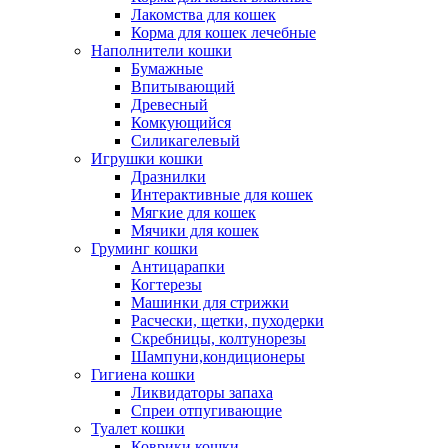
Лакомства для кошек
Корма для кошек лечебные
Наполнители кошки
Бумажные
Впитывающий
Древесный
Комкующийся
Силикагелевый
Игрушки кошки
Дразнилки
Интерактивные для кошек
Мягкие для кошек
Мячики для кошек
Груминг кошки
Антицарапки
Когтерезы
Машинки для стрижки
Расчески, щетки, пуходерки
Скребницы, колтунорезы
Шампуни,кондиционеры
Гигиена кошки
Ликвидаторы запаха
Спреи отпугивающие
Туалет кошки
Коврики кошки