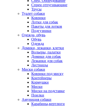
Спец. Оборудование
Спреи отпугивающие
Трусы
Туалет собаки
Коврики
Лотки для собак
Пакеты для лотков
Подгузники
Одежда, обувь
Обувь
Одежда
Домики, лежанки, клетки
Вольеры, палатки
Домики для собак
Лежанки для собак
Лестницы
Миски собаки
Коврики под миску
Контейнеры
Кормушки
Миски
Миски на подставке
Поилки
Амуниция собаки
Карабины,вертлюги