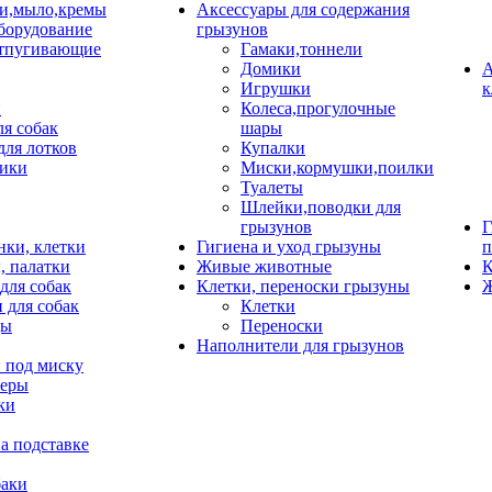
и,мыло,кремы
Аксессуары для содержания
борудование
грызунов
тпугивающие
Гамаки,тоннели
Домики
А
Игрушки
к
и
Колеса,прогулочные
ля собак
шары
для лотков
Купалки
ики
Миски,кормушки,поилки
Туалеты
Шлейки,поводки для
грызунов
Г
нки, клетки
Гигиена и уход грызуны
п
, палатки
Живые животные
К
для собак
Клетки, переноски грызуны
Ж
 для собак
Клетки
цы
Переноски
Наполнители для грызунов
 под миску
неры
ки
а подставке
баки