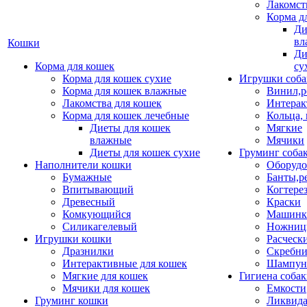
Лакомст
Корма д
Ди
вл
Кошки
Ди
Корма для кошек
су
Корма для кошек сухие
Игрушки соба
Корма для кошек влажные
Винил,р
Лакомства для кошек
Интерак
Корма для кошек лечебные
Кольца,
Диеты для кошек
Мягкие
влажные
Мячики
Диеты для кошек сухие
Груминг соба
Наполнители кошки
Оборудо
Бумажные
Банты,р
Впитывающий
Когтере
Древесный
Краски
Комкующийся
Машинки
Силикагелевый
Ножни
Игрушки кошки
Расческ
Дразнилки
Скребни
Интерактивные для кошек
Шампун
Мягкие для кошек
Гигиена соба
Мячики для кошек
Емкости
Груминг кошки
Ликвида