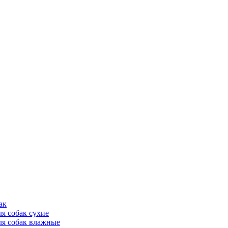
ак
ля собак сухие
ля собак влажные