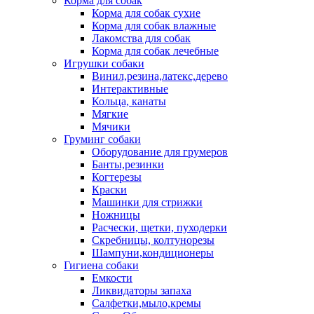
Корма для собак
Корма для собак сухие
Корма для собак влажные
Лакомства для собак
Корма для собак лечебные
Игрушки собаки
Винил,резина,латекс,дерево
Интерактивные
Кольца, канаты
Мягкие
Мячики
Груминг собаки
Оборудование для грумеров
Банты,резинки
Когтерезы
Краски
Машинки для стрижки
Ножницы
Расчески, щетки, пуходерки
Скребницы, колтунорезы
Шампуни,кондиционеры
Гигиена собаки
Емкости
Ликвидаторы запаха
Салфетки,мыло,кремы