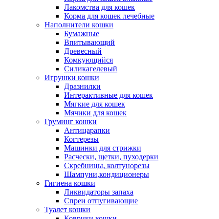
Лакомства для кошек
Корма для кошек лечебные
Наполнители кошки
Бумажные
Впитывающий
Древесный
Комкующийся
Силикагелевый
Игрушки кошки
Дразнилки
Интерактивные для кошек
Мягкие для кошек
Мячики для кошек
Груминг кошки
Антицарапки
Когтерезы
Машинки для стрижки
Расчески, щетки, пуходерки
Скребницы, колтунорезы
Шампуни,кондиционеры
Гигиена кошки
Ликвидаторы запаха
Спреи отпугивающие
Туалет кошки
Коврики кошки