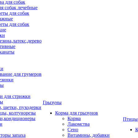
ва для собак
ля собак лечебные
еты для собак
ажные
еты для собак
хие
ки
езина,латекс,дерево
тивные
 канаты
ки
вание для грумеров
езинки
зы
 для стрижки
цы
Грызуны
и, щетки, пуходерки
цы, колтунорезы
Корма для грызунов
и,кондиционеры
Корма
Птицы
ки
Лакомства
Сено
К
торы запаха
Витамины, добавки