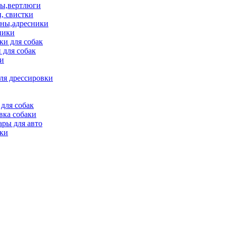
ы,вертлюги
, свистки
ны,адресники
ники
и для собак
 для собак
и
ля дрессировки
для собак
вка собаки
ары для авто
ки