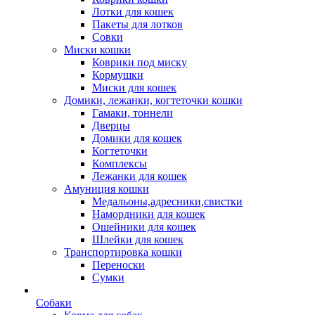
Лотки для кошек
Пакеты для лотков
Совки
Миски кошки
Коврики под миску
Кормушки
Миски для кошек
Домики, лежанки, когтеточки кошки
Гамаки, тоннели
Дверцы
Домики для кошек
Когтеточки
Комплексы
Лежанки для кошек
Амуниция кошки
Медальоны,адресники,свистки
Намордники для кошек
Ошейники для кошек
Шлейки для кошек
Транспортировка кошки
Переноски
Сумки
Собаки