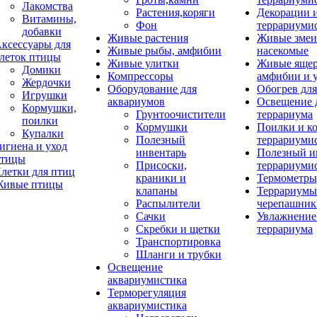
Лакомства
Растения,коряги
Декорации 
Витамины,
Фон
террариуми
добавки
Живые растения
Живые змеи
ксессуары для
Живые рыбы, амфибии
насекомые
леток птицы
Живые улитки
Живые яще
Домики
Компрессоры
амфибии и 
Жердочки
Оборудование для
Обогрев для
Игрушки
аквариумов
Освещение 
Кормушки,
Грунтоочистители
террариума
поилки
Кормушки
Поилки и к
Купалки
Полезный
террариуми
игиена и уход
инвентарь
Полезный и
тицы
Присоски,
террариуми
летки для птиц
краники и
Термометры
ивые птицы
клапаны
Террариумы
Распылители
черепашник
Сачки
Увлажнение 
Скребки и щетки
террариума
Транспортировка
Шланги и трубки
Освещение
аквариумистика
Терморегуляция
аквариумистика