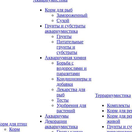
Корм для рыб
Замороженный
Сухой
Грунты и субстраты
аквариумистика
Грунты
Питательные
грунты и
субстраты
Аквариумная химия
Борьба с
водорослями и
паразитами
Кондиционеры и
добавки
Лекарства для
рыб
Террариумистика
Тесты
Удобрения для
Комплекты
растений
Корм для р
Аквариумы
Корм для р
Декорации
живой
орм для птиц
аквариумистика
Грунты и су
Корм
Гроты,камни
террариуми