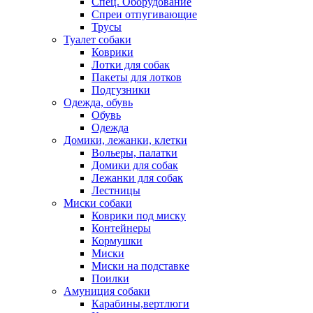
Спец. Оборудование
Спреи отпугивающие
Трусы
Туалет собаки
Коврики
Лотки для собак
Пакеты для лотков
Подгузники
Одежда, обувь
Обувь
Одежда
Домики, лежанки, клетки
Вольеры, палатки
Домики для собак
Лежанки для собак
Лестницы
Миски собаки
Коврики под миску
Контейнеры
Кормушки
Миски
Миски на подставке
Поилки
Амуниция собаки
Карабины,вертлюги