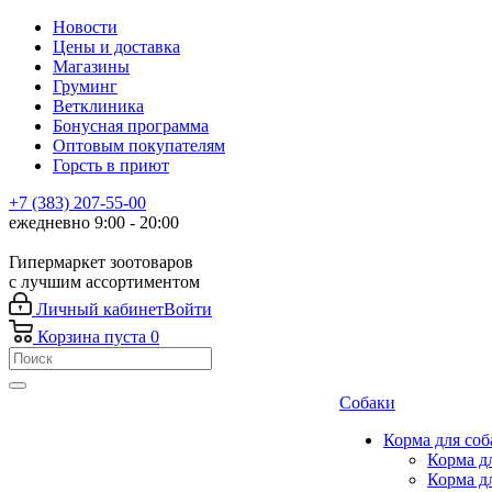
Новости
Цены и доставка
Магазины
Груминг
Ветклиника
Бонусная программа
Оптовым покупателям
Горсть в приют
+7 (383) 207-55-00
ежедневно 9:00 - 20:00
Гипермаркет зоотоваров
с лучшим ассортиментом
Личный кабинет
Войти
Корзина
пуста
0
Собаки
Корма для соб
Корма д
Корма д