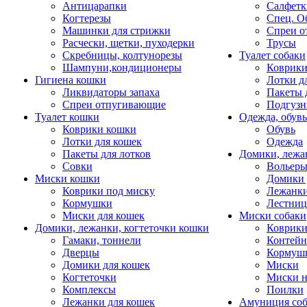
Антицарапки
Салфетк
Когтерезы
Спец. О
Машинки для стрижки
Спреи о
Расчески, щетки, пуходерки
Трусы
Скребницы, колтунорезы
Туалет собаки
Шампуни,кондиционеры
Коврик
Гигиена кошки
Лотки д
Ликвидаторы запаха
Пакеты 
Спреи отпугивающие
Подгузн
Туалет кошки
Одежда, обувь
Коврики кошки
Обувь
Лотки для кошек
Одежда
Пакеты для лотков
Домики, лежа
Совки
Вольеры
Миски кошки
Домики 
Коврики под миску
Лежанки
Кормушки
Лестни
Миски для кошек
Миски собаки
Домики, лежанки, когтеточки кошки
Коврики
Гамаки, тоннели
Контей
Дверцы
Кормуш
Домики для кошек
Миски
Когтеточки
Миски н
Комплексы
Поилки
Лежанки для кошек
Амуниция со