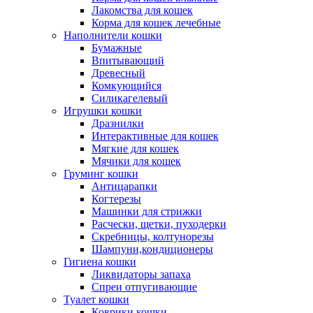
Лакомства для кошек
Корма для кошек лечебные
Наполнители кошки
Бумажные
Впитывающий
Древесный
Комкующийся
Силикагелевый
Игрушки кошки
Дразнилки
Интерактивные для кошек
Мягкие для кошек
Мячики для кошек
Груминг кошки
Антицарапки
Когтерезы
Машинки для стрижки
Расчески, щетки, пуходерки
Скребницы, колтунорезы
Шампуни,кондиционеры
Гигиена кошки
Ликвидаторы запаха
Спреи отпугивающие
Туалет кошки
Коврики кошки