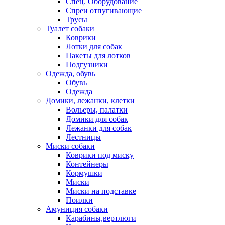
Спец. Оборудование
Спреи отпугивающие
Трусы
Туалет собаки
Коврики
Лотки для собак
Пакеты для лотков
Подгузники
Одежда, обувь
Обувь
Одежда
Домики, лежанки, клетки
Вольеры, палатки
Домики для собак
Лежанки для собак
Лестницы
Миски собаки
Коврики под миску
Контейнеры
Кормушки
Миски
Миски на подставке
Поилки
Амуниция собаки
Карабины,вертлюги