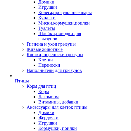
Домики
Игрушки
Колеса,прогулочные шары
Купалки
Миски,кормушки,поилки
Туалеты
Шлейки,поводки для
грызунов
Гигиена и уход грызуны
Живые животные
Клетки, переноски грызуны
Клетки
Переноски
Наполнители для грызунов
Птицы
Корм для птиц
Корм
Лакомства
Витамины, добавки
Аксессуары для клеток птицы
Домики
Жердочки
Игрушки
Кормушки, поилки