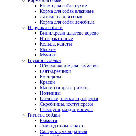
Корма для собак
Корма для собак сухие
Корма для собак влажные
Лакомства для собак
Корма для собак лечебные
Игрушки собаки
Винил,резина,латекс,дерево
Интерактивные
Кольца, канаты
Мягкие
Мячики
Груминг собаки
Оборудование для грумеров
Банты,резинки
Когтерезы
Краски
Машинки для стрижки
Ножницы
Расчески, щетки, пуходерки
Скребницы, колтунорезы
Шампуни,кондиционеры
Гигиена собаки
Емкости
Ликвидаторы запаха
Салфетки,мыло,кремы