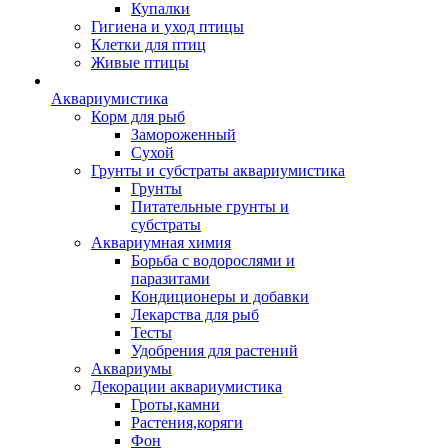
Купалки
Гигиена и уход птицы
Клетки для птиц
Живые птицы
Аквариумистика
Корм для рыб
Замороженный
Сухой
Грунты и субстраты аквариумистика
Грунты
Питательные грунты и
субстраты
Аквариумная химия
Борьба с водорослями и
паразитами
Кондиционеры и добавки
Лекарства для рыб
Тесты
Удобрения для растений
Аквариумы
Декорации аквариумистика
Гроты,камни
Растения,коряги
Фон