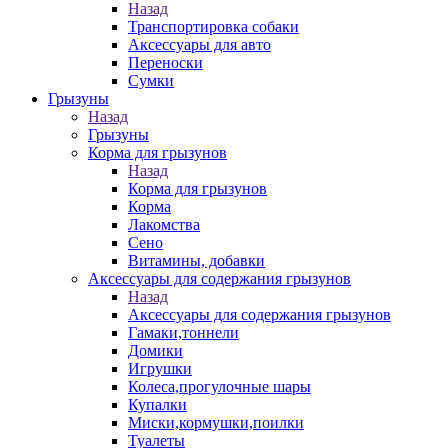
Назад
Транспортировка собаки
Аксессуары для авто
Переноски
Сумки
Грызуны
Назад
Грызуны
Корма для грызунов
Назад
Корма для грызунов
Корма
Лакомства
Сено
Витамины, добавки
Аксессуары для содержания грызунов
Назад
Аксессуары для содержания грызунов
Гамаки,тоннели
Домики
Игрушки
Колеса,прогулочные шары
Купалки
Миски,кормушки,поилки
Туалеты