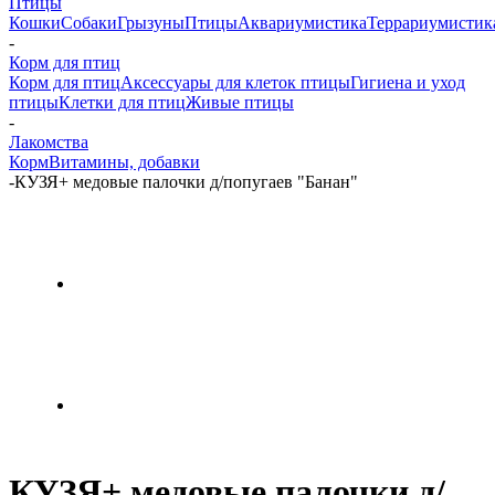
Птицы
Кошки
Собаки
Грызуны
Птицы
Аквариумистика
Террариумистик
-
Корм для птиц
Корм для птиц
Аксессуары для клеток птицы
Гигиена и уход
птицы
Клетки для птиц
Живые птицы
-
Лакомства
Корм
Витамины, добавки
-
КУЗЯ+ медовые палочки д/попугаев "Банан"
КУЗЯ+ медовые палочки д/