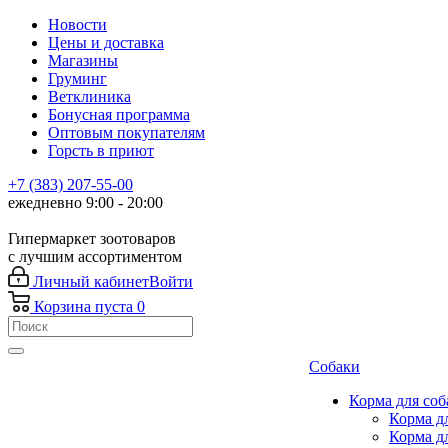
Новости
Цены и доставка
Магазины
Груминг
Ветклиника
Бонусная программа
Оптовым покупателям
Горсть в приют
+7 (383) 207-55-00
ежедневно 9:00 - 20:00
Гипермаркет зоотоваров
с лучшим ассортиментом
Личный кабинет
Войти
Корзина
пуста
0
Собаки
Корма для соб
Корма д
Корма д