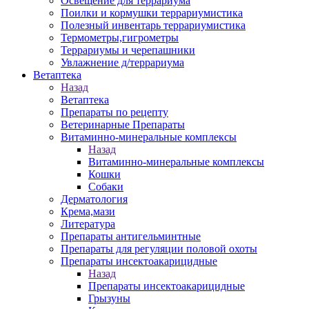
Освещение для террариума
Поилки и кормушки террариумистика
Полезный инвентарь террариумистика
Термометры,гигрометры
Террариумы и черепашники
Увлажнение д/террариума
Ветаптека
Назад
Ветаптека
Препараты по рецепту
Ветеринарные Препараты
Витаминно-минеральные комплексы
Назад
Витаминно-минеральные комплексы
Кошки
Собаки
Дерматология
Крема,мази
Литература
Препараты антигельминтные
Препараты для регуляции половой охоты
Препараты инсектоакарицидные
Назад
Препараты инсектоакарицидные
Грызуны