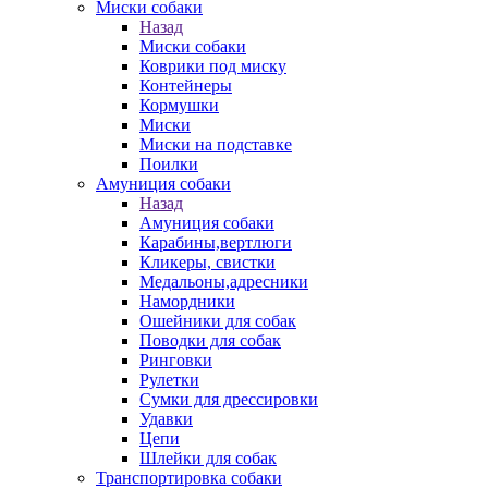
Миски собаки
Назад
Миски собаки
Коврики под миску
Контейнеры
Кормушки
Миски
Миски на подставке
Поилки
Амуниция собаки
Назад
Амуниция собаки
Карабины,вертлюги
Кликеры, свистки
Медальоны,адресники
Намордники
Ошейники для собак
Поводки для собак
Ринговки
Рулетки
Сумки для дрессировки
Удавки
Цепи
Шлейки для собак
Транспортировка собаки