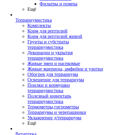
Фильтры и помпы
Ещё
Террариумистика
Комплекты
Корм для рептилий
Корм для рептилий живой
Грунты и субстраты
террариумистика
Декорации и укрытия
террариумистика
Живые змеи и насекомые
Живые ящерицы, амфибии и улитки
Обогрев для террариума
Освещение для террариума
Поилки и кормушки
террариумистика
Полезный инвентарь
террариумистика
Термометры,гигрометры
Террариумы и черепашники
Увлажнение д/террариума
Ещё
Ветаптека