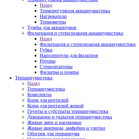
Назад
Терморегуляция аквариумистика
Нагреватели
Термометры
Тумбы для аквариумов
Фильтрация и стерилизация аквариумистика
Назад
Фильтрация и стерилизация аквариумистика
Губки
Наполнители для фильтров
Роторы
Стерилизаторы
Фильтры и помпы
Террариумистика
Назад
Террариумистика
Комплекты
Корм для рептилий
Корм для рептилий живой
Грунты и субстраты террариумистика
Декорации и укрытия террариумистика
Живые змеи и насекомые
Живые ящерицы, амфибии и улитки
Обогрев для террариума