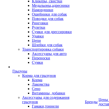
Кликеры, свистки
Медальоны,адресники
Намордники
Ошейники для собак
Поводки для собак
Ринговки
Рулетки
Сумки для дрессировки
Удавки
Цепи
Шлейки для собак
Транспортировка собаки
Аксессуары для авто
Переноски
Сумки
Грызуны
Корма для грызунов
Корма
Лакомства
Сено
Витамины, добавки
Аксессуары для содержания
Цены
грызунов
Бренды
доста
Гамаки,тоннели