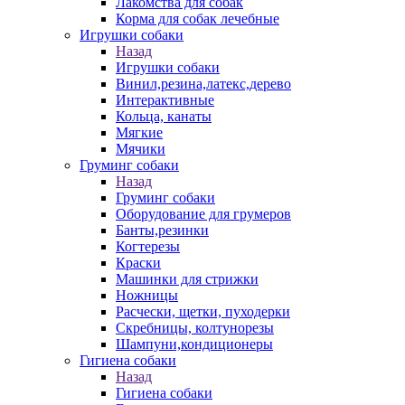
Лакомства для собак
Корма для собак лечебные
Игрушки собаки
Назад
Игрушки собаки
Винил,резина,латекс,дерево
Интерактивные
Кольца, канаты
Мягкие
Мячики
Груминг собаки
Назад
Груминг собаки
Оборудование для грумеров
Банты,резинки
Когтерезы
Краски
Машинки для стрижки
Ножницы
Расчески, щетки, пуходерки
Скребницы, колтунорезы
Шампуни,кондиционеры
Гигиена собаки
Назад
Гигиена собаки