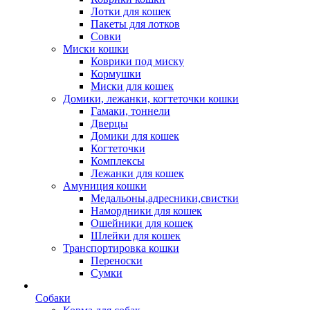
Лотки для кошек
Пакеты для лотков
Совки
Миски кошки
Коврики под миску
Кормушки
Миски для кошек
Домики, лежанки, когтеточки кошки
Гамаки, тоннели
Дверцы
Домики для кошек
Когтеточки
Комплексы
Лежанки для кошек
Амуниция кошки
Медальоны,адресники,свистки
Намордники для кошек
Ошейники для кошек
Шлейки для кошек
Транспортировка кошки
Переноски
Сумки
Собаки