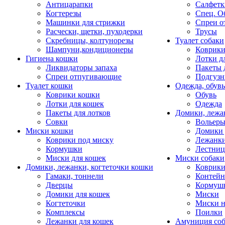
Антицарапки
Салфетк
Когтерезы
Спец. О
Машинки для стрижки
Спреи о
Расчески, щетки, пуходерки
Трусы
Скребницы, колтунорезы
Туалет собаки
Шампуни,кондиционеры
Коврик
Гигиена кошки
Лотки д
Ликвидаторы запаха
Пакеты 
Спреи отпугивающие
Подгузн
Туалет кошки
Одежда, обувь
Коврики кошки
Обувь
Лотки для кошек
Одежда
Пакеты для лотков
Домики, лежа
Совки
Вольеры
Миски кошки
Домики 
Коврики под миску
Лежанки
Кормушки
Лестни
Миски для кошек
Миски собаки
Домики, лежанки, когтеточки кошки
Коврики
Гамаки, тоннели
Контей
Дверцы
Кормуш
Домики для кошек
Миски
Когтеточки
Миски н
Комплексы
Поилки
Лежанки для кошек
Амуниция со