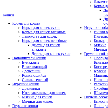
Лакомст
Корма д
Ди
вл
Кошки
Ди
Корма для кошек
су
Корма для кошек сухие
Игрушки соба
Корма для кошек влажные
Винил,р
Лакомства для кошек
Интерак
Корма для кошек лечебные
Кольца,
Диеты для кошек
Мягкие
влажные
Мячики
Диеты для кошек сухие
Груминг соба
Наполнители кошки
Оборудо
Бумажные
Банты,р
Впитывающий
Когтере
Древесный
Краски
Комкующийся
Машинки
Силикагелевый
Ножни
Игрушки кошки
Расческ
Дразнилки
Скребни
Интерактивные для кошек
Шампун
Мягкие для кошек
Гигиена соба
Мячики для кошек
Емкости
Груминг кошки
Ликвида