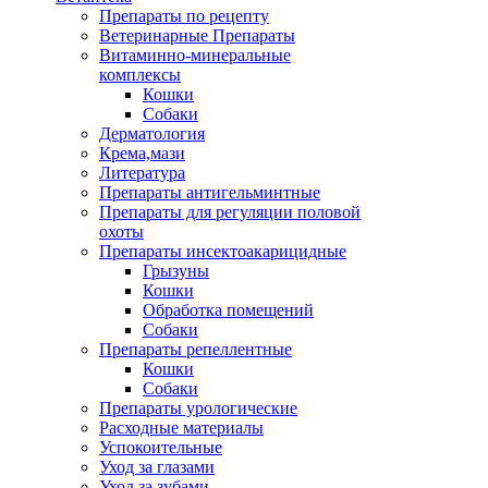
Препараты по рецепту
Ветеринарные Препараты
Витаминно-минеральные
комплексы
Кошки
Собаки
Дерматология
Крема,мази
Литература
Препараты антигельминтные
Препараты для регуляции половой
охоты
Препараты инсектоакарицидные
Грызуны
Кошки
Обработка помещений
Собаки
Препараты репеллентные
Кошки
Собаки
Препараты урологические
Расходные материалы
Успокоительные
Уход за глазами
Уход за зубами