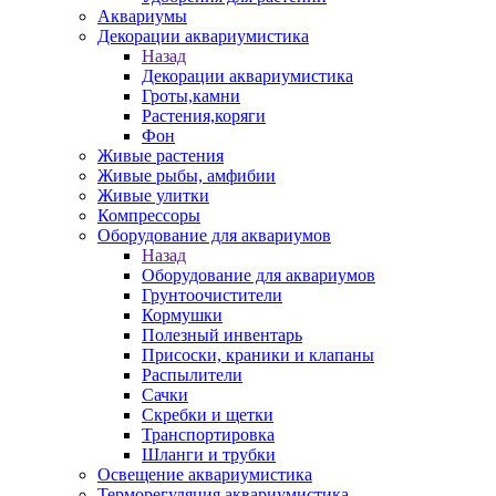
Аквариумы
Декорации аквариумистика
Назад
Декорации аквариумистика
Гроты,камни
Растения,коряги
Фон
Живые растения
Живые рыбы, амфибии
Живые улитки
Компрессоры
Оборудование для аквариумов
Назад
Оборудование для аквариумов
Грунтоочистители
Кормушки
Полезный инвентарь
Присоски, краники и клапаны
Распылители
Сачки
Скребки и щетки
Транспортировка
Шланги и трубки
Освещение аквариумистика
Терморегуляция аквариумистика