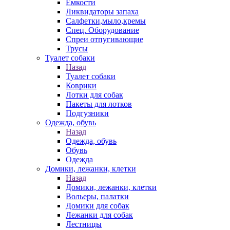
Емкости
Ликвидаторы запаха
Салфетки,мыло,кремы
Спец. Оборудование
Спреи отпугивающие
Трусы
Туалет собаки
Назад
Туалет собаки
Коврики
Лотки для собак
Пакеты для лотков
Подгузники
Одежда, обувь
Назад
Одежда, обувь
Обувь
Одежда
Домики, лежанки, клетки
Назад
Домики, лежанки, клетки
Вольеры, палатки
Домики для собак
Лежанки для собак
Лестницы