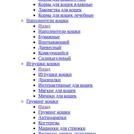
Корма для кошек влажные
Лакомства для кошек
Корма для кошек лечебные
Наполнители кошки
Назад
Наполнители кошки
Бумажные
Впитывающий
Древесный
Комкующийся
Силикагелевый
Игрушки кошки
Назад
Игрушки кошки
Дразнилки
Интерактивные для кошек
Мягкие для кошек
Мячики для кошек
Груминг кошки
Назад
Груминг кошки
Антицарапки
Когтерезы
Машинки для стрижки
Расчески, щетки, пуходерки