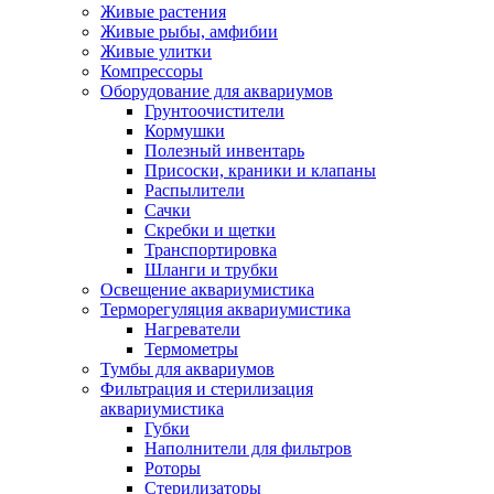
Живые растения
Живые рыбы, амфибии
Живые улитки
Компрессоры
Оборудование для аквариумов
Грунтоочистители
Кормушки
Полезный инвентарь
Присоски, краники и клапаны
Распылители
Сачки
Скребки и щетки
Транспортировка
Шланги и трубки
Освещение аквариумистика
Терморегуляция аквариумистика
Нагреватели
Термометры
Тумбы для аквариумов
Фильтрация и стерилизация
аквариумистика
Губки
Наполнители для фильтров
Роторы
Стерилизаторы