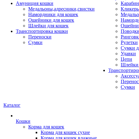
Амуниция кошки
Карабин
Медальоны,адресники,свистки
Кликеры
Намордники для кошек
Медальо
Ошейники для кошек
Наморд
Шлейки для кошек
Ошейник
Транспортировка кошки
Поводки
Переноски
Ринговк
Сумки
Рулетки
Сумки д
Удавки
Цепи
Шлейки 
Транспортиро
Аксессу
Перенос
Сумки
Каталог
Кошки
Корма для кошек
Корма для кошек сухие
Корма для кошек влажные