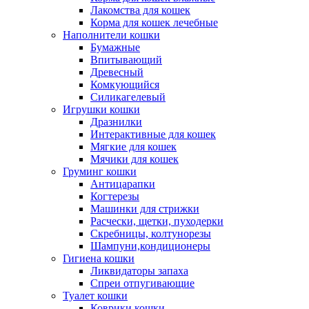
Лакомства для кошек
Корма для кошек лечебные
Наполнители кошки
Бумажные
Впитывающий
Древесный
Комкующийся
Силикагелевый
Игрушки кошки
Дразнилки
Интерактивные для кошек
Мягкие для кошек
Мячики для кошек
Груминг кошки
Антицарапки
Когтерезы
Машинки для стрижки
Расчески, щетки, пуходерки
Скребницы, колтунорезы
Шампуни,кондиционеры
Гигиена кошки
Ликвидаторы запаха
Спреи отпугивающие
Туалет кошки
Коврики кошки