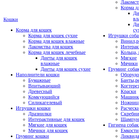
Лакомст
Корма д
Ди
вл
Кошки
Ди
Корма для кошек
су
Корма для кошек сухие
Игрушки соба
Корма для кошек влажные
Винил,р
Лакомства для кошек
Интерак
Корма для кошек лечебные
Кольца,
Диеты для кошек
Мягкие
влажные
Мячики
Диеты для кошек сухие
Груминг соба
Наполнители кошки
Оборудо
Бумажные
Банты,р
Впитывающий
Когтере
Древесный
Краски
Комкующийся
Машинки
Силикагелевый
Ножни
Игрушки кошки
Расческ
Дразнилки
Скребни
Интерактивные для кошек
Шампун
Мягкие для кошек
Гигиена соба
Мячики для кошек
Емкости
Груминг кошки
Ликвида