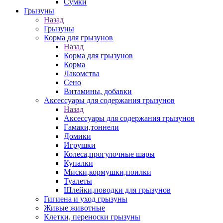
Сумки
Грызуны
Назад
Грызуны
Корма для грызунов
Назад
Корма для грызунов
Корма
Лакомства
Сено
Витамины, добавки
Аксессуары для содержания грызунов
Назад
Аксессуары для содержания грызунов
Гамаки,тоннели
Домики
Игрушки
Колеса,прогулочные шары
Купалки
Миски,кормушки,поилки
Туалеты
Шлейки,поводки для грызунов
Гигиена и уход грызуны
Живые животные
Клетки, переноски грызуны