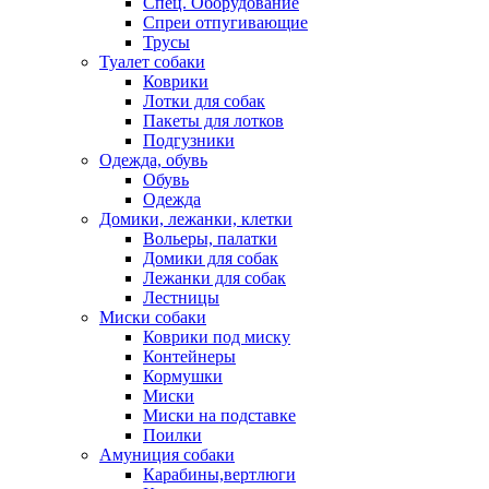
Спец. Оборудование
Спреи отпугивающие
Трусы
Туалет собаки
Коврики
Лотки для собак
Пакеты для лотков
Подгузники
Одежда, обувь
Обувь
Одежда
Домики, лежанки, клетки
Вольеры, палатки
Домики для собак
Лежанки для собак
Лестницы
Миски собаки
Коврики под миску
Контейнеры
Кормушки
Миски
Миски на подставке
Поилки
Амуниция собаки
Карабины,вертлюги