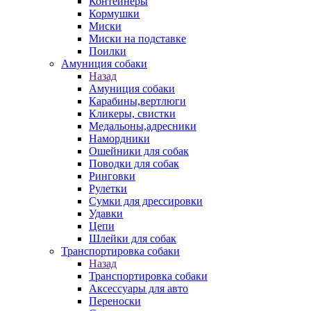
Контейнеры
Кормушки
Миски
Миски на подставке
Поилки
Амуниция собаки
Назад
Амуниция собаки
Карабины,вертлюги
Кликеры, свистки
Медальоны,адресники
Намордники
Ошейники для собак
Поводки для собак
Ринговки
Рулетки
Сумки для дрессировки
Удавки
Цепи
Шлейки для собак
Транспортировка собаки
Назад
Транспортировка собаки
Аксессуары для авто
Переноски