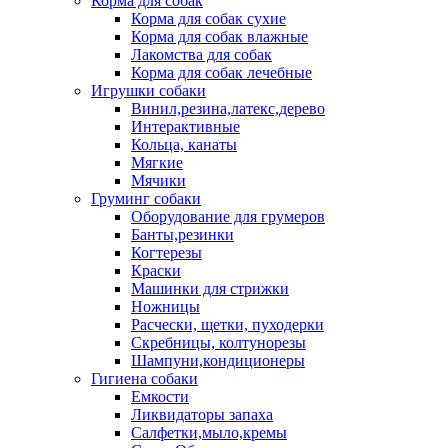
Корма для собак
Корма для собак сухие
Корма для собак влажные
Лакомства для собак
Корма для собак лечебные
Игрушки собаки
Винил,резина,латекс,дерево
Интерактивные
Кольца, канаты
Мягкие
Мячики
Груминг собаки
Оборудование для грумеров
Банты,резинки
Когтерезы
Краски
Машинки для стрижки
Ножницы
Расчески, щетки, пуходерки
Скребницы, колтунорезы
Шампуни,кондиционеры
Гигиена собаки
Емкости
Ликвидаторы запаха
Салфетки,мыло,кремы