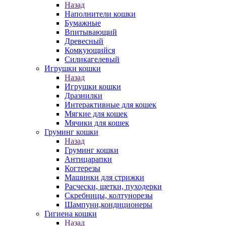
Назад
Наполнители кошки
Бумажные
Впитывающий
Древесный
Комкующийся
Силикагелевый
Игрушки кошки
Назад
Игрушки кошки
Дразнилки
Интерактивные для кошек
Мягкие для кошек
Мячики для кошек
Груминг кошки
Назад
Груминг кошки
Антицарапки
Когтерезы
Машинки для стрижки
Расчески, щетки, пуходерки
Скребницы, колтунорезы
Шампуни,кондиционеры
Гигиена кошки
Назад