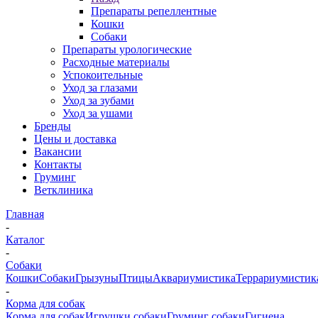
Препараты репеллентные
Кошки
Собаки
Препараты урологические
Расходные материалы
Успокоительные
Уход за глазами
Уход за зубами
Уход за ушами
Бренды
Цены и доставка
Вакансии
Контакты
Груминг
Ветклиника
Главная
-
Каталог
-
Собаки
Кошки
Собаки
Грызуны
Птицы
Аквариумистика
Террариумистик
-
Корма для собак
Корма для собак
Игрушки собаки
Груминг собаки
Гигиена