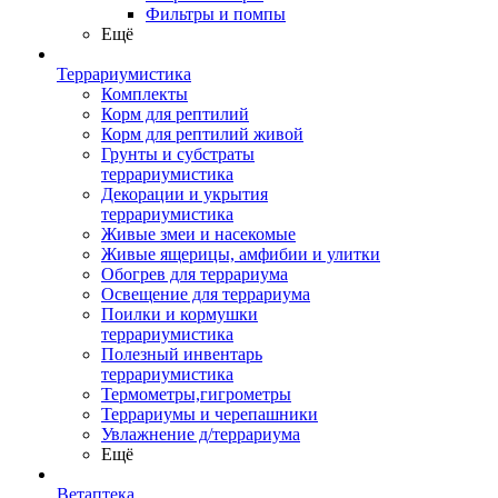
Фильтры и помпы
Ещё
Террариумистика
Комплекты
Корм для рептилий
Корм для рептилий живой
Грунты и субстраты
террариумистика
Декорации и укрытия
террариумистика
Живые змеи и насекомые
Живые ящерицы, амфибии и улитки
Обогрев для террариума
Освещение для террариума
Поилки и кормушки
террариумистика
Полезный инвентарь
террариумистика
Термометры,гигрометры
Террариумы и черепашники
Увлажнение д/террариума
Ещё
Ветаптека