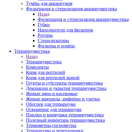
Тумбы для аквариумов
Фильтрация и стерилизация аквариумистика
Назад
Фильтрация и стерилизация аквариумистика
Губки
Наполнители для фильтров
Роторы
Стерилизаторы
Фильтры и помпы
Террариумистика
Назад
Террариумистика
Комплекты
Корм для рептилий
Корм для рептилий живой
Грунты и субстраты террариумистика
Декорации и укрытия террариумистика
Живые змеи и насекомые
Живые ящерицы, амфибии и улитки
Обогрев для террариума
Освещение для террариума
Поилки и кормушки террариумистика
Полезный инвентарь террариумистика
Термометры,гигрометры
Террариумы и черепашники