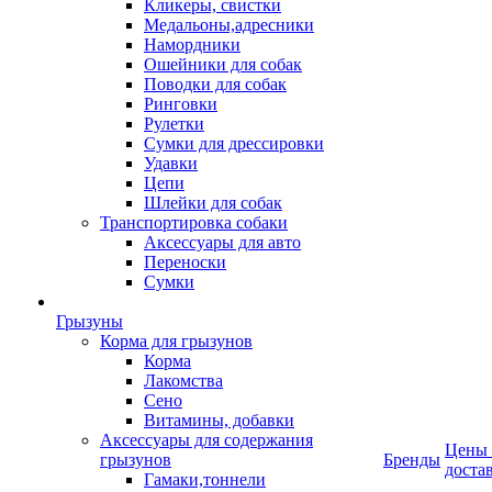
Кликеры, свистки
Медальоны,адресники
Намордники
Ошейники для собак
Поводки для собак
Ринговки
Рулетки
Сумки для дрессировки
Удавки
Цепи
Шлейки для собак
Транспортировка собаки
Аксессуары для авто
Переноски
Сумки
Грызуны
Корма для грызунов
Корма
Лакомства
Сено
Витамины, добавки
Аксессуары для содержания
Цены
грызунов
Бренды
доста
Гамаки,тоннели