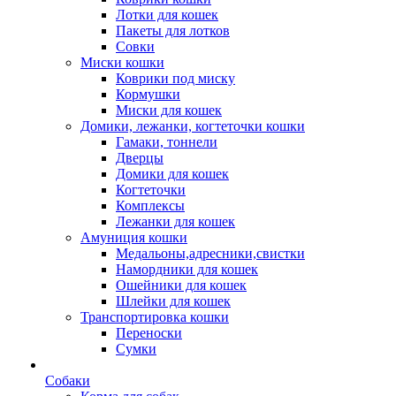
Лотки для кошек
Пакеты для лотков
Совки
Миски кошки
Коврики под миску
Кормушки
Миски для кошек
Домики, лежанки, когтеточки кошки
Гамаки, тоннели
Дверцы
Домики для кошек
Когтеточки
Комплексы
Лежанки для кошек
Амуниция кошки
Медальоны,адресники,свистки
Намордники для кошек
Ошейники для кошек
Шлейки для кошек
Транспортировка кошки
Переноски
Сумки
Собаки