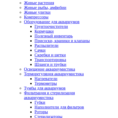
Живые растения
Живые рыбы, амфибии
Живые улитки
Компрессоры
Оборудование для аквариумов
Грунтоочистители
Кормушки
Полезный инвентарь
Присоски, краники и клапаны
Распылители
Сачки
Скребки и щетки
Транспортировка
Шланги и трубки
Освещение аквариумистика
Терморегуляция аквариумистика
Нагреватели
Термометры
Тумбы для аквариумов
Фильтрация и стерилизация
аквариумистика
Губки
Наполнители для фильтров
Роторы
Стерилизаторы