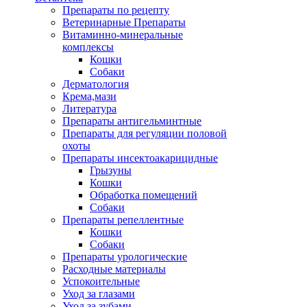
Препараты по рецепту
Ветеринарные Препараты
Витаминно-минеральные
комплексы
Кошки
Собаки
Дерматология
Крема,мази
Литература
Препараты антигельминтные
Препараты для регуляции половой
охоты
Препараты инсектоакарицидные
Грызуны
Кошки
Обработка помещений
Собаки
Препараты репеллентные
Кошки
Собаки
Препараты урологические
Расходные материалы
Успокоительные
Уход за глазами
Уход за зубами