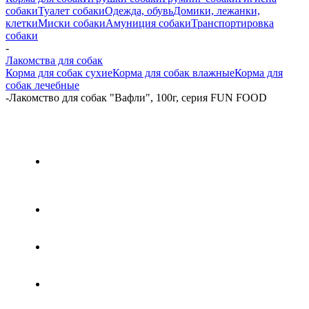
собаки
Туалет собаки
Одежда, обувь
Домики, лежанки,
клетки
Миски собаки
Амуниция собаки
Транспортировка
собаки
-
Лакомства для собак
Корма для собак сухие
Корма для собак влажные
Корма для
собак лечебные
-
Лакомство для собак "Вафли", 100г, серия FUN FOOD