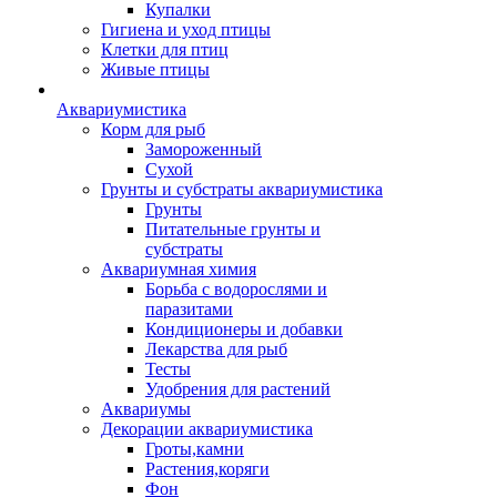
Купалки
Гигиена и уход птицы
Клетки для птиц
Живые птицы
Аквариумистика
Корм для рыб
Замороженный
Сухой
Грунты и субстраты аквариумистика
Грунты
Питательные грунты и
субстраты
Аквариумная химия
Борьба с водорослями и
паразитами
Кондиционеры и добавки
Лекарства для рыб
Тесты
Удобрения для растений
Аквариумы
Декорации аквариумистика
Гроты,камни
Растения,коряги
Фон