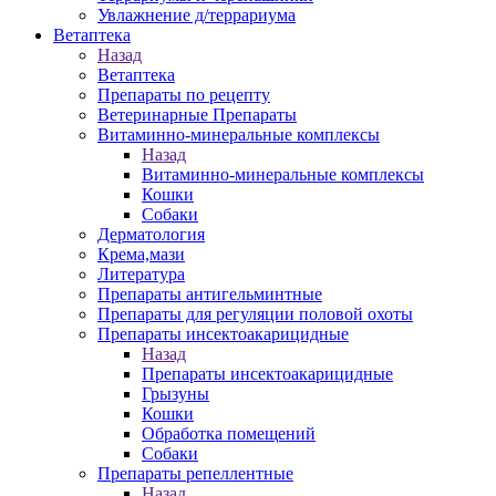
Увлажнение д/террариума
Ветаптека
Назад
Ветаптека
Препараты по рецепту
Ветеринарные Препараты
Витаминно-минеральные комплексы
Назад
Витаминно-минеральные комплексы
Кошки
Собаки
Дерматология
Крема,мази
Литература
Препараты антигельминтные
Препараты для регуляции половой охоты
Препараты инсектоакарицидные
Назад
Препараты инсектоакарицидные
Грызуны
Кошки
Обработка помещений
Собаки
Препараты репеллентные
Назад