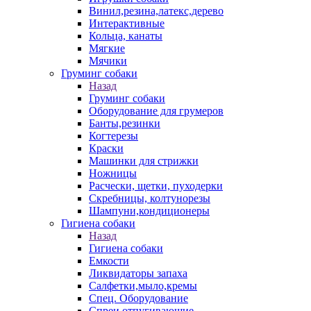
Винил,резина,латекс,дерево
Интерактивные
Кольца, канаты
Мягкие
Мячики
Груминг собаки
Назад
Груминг собаки
Оборудование для грумеров
Банты,резинки
Когтерезы
Краски
Машинки для стрижки
Ножницы
Расчески, щетки, пуходерки
Скребницы, колтунорезы
Шампуни,кондиционеры
Гигиена собаки
Назад
Гигиена собаки
Емкости
Ликвидаторы запаха
Салфетки,мыло,кремы
Спец. Оборудование
Спреи отпугивающие