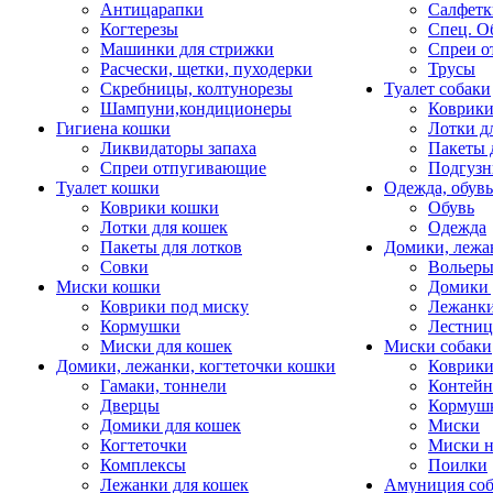
Антицарапки
Салфетк
Когтерезы
Спец. О
Машинки для стрижки
Спреи о
Расчески, щетки, пуходерки
Трусы
Скребницы, колтунорезы
Туалет собаки
Шампуни,кондиционеры
Коврик
Гигиена кошки
Лотки д
Ликвидаторы запаха
Пакеты 
Спреи отпугивающие
Подгузн
Туалет кошки
Одежда, обувь
Коврики кошки
Обувь
Лотки для кошек
Одежда
Пакеты для лотков
Домики, лежа
Совки
Вольеры
Миски кошки
Домики 
Коврики под миску
Лежанки
Кормушки
Лестни
Миски для кошек
Миски собаки
Домики, лежанки, когтеточки кошки
Коврики
Гамаки, тоннели
Контей
Дверцы
Кормуш
Домики для кошек
Миски
Когтеточки
Миски н
Комплексы
Поилки
Лежанки для кошек
Амуниция со