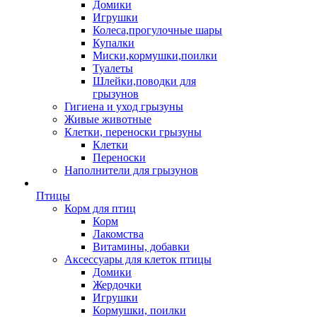
Домики
Игрушки
Колеса,прогулочные шары
Купалки
Миски,кормушки,поилки
Туалеты
Шлейки,поводки для
грызунов
Гигиена и уход грызуны
Живые животные
Клетки, переноски грызуны
Клетки
Переноски
Наполнители для грызунов
Птицы
Корм для птиц
Корм
Лакомства
Витамины, добавки
Аксессуары для клеток птицы
Домики
Жердочки
Игрушки
Кормушки, поилки