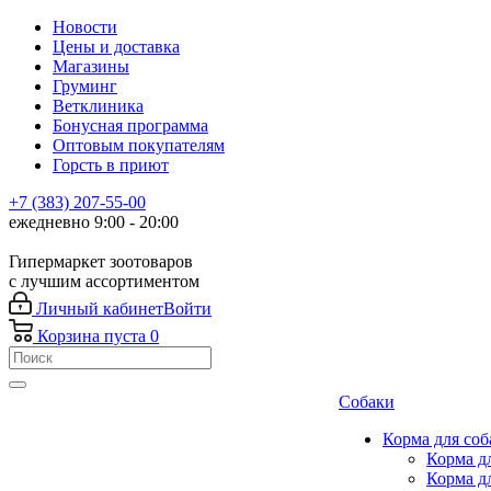
Новости
Цены и доставка
Магазины
Груминг
Ветклиника
Бонусная программа
Оптовым покупателям
Горсть в приют
+7 (383) 207-55-00
ежедневно 9:00 - 20:00
Гипермаркет зоотоваров
с лучшим ассортиментом
Личный кабинет
Войти
Корзина
пуста
0
Собаки
Корма для соб
Корма д
Корма д