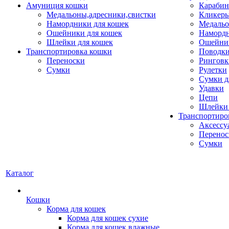
Амуниция кошки
Карабин
Медальоны,адресники,свистки
Кликеры
Намордники для кошек
Медальо
Ошейники для кошек
Наморд
Шлейки для кошек
Ошейник
Транспортировка кошки
Поводки
Переноски
Ринговк
Сумки
Рулетки
Сумки д
Удавки
Цепи
Шлейки 
Транспортиро
Аксессу
Перенос
Сумки
Каталог
Кошки
Корма для кошек
Корма для кошек сухие
Корма для кошек влажные