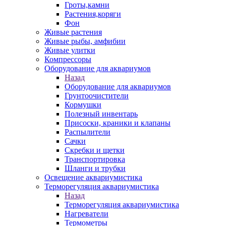
Гроты,камни
Растения,коряги
Фон
Живые растения
Живые рыбы, амфибии
Живые улитки
Компрессоры
Оборудование для аквариумов
Назад
Оборудование для аквариумов
Грунтоочистители
Кормушки
Полезный инвентарь
Присоски, краники и клапаны
Распылители
Сачки
Скребки и щетки
Транспортировка
Шланги и трубки
Освещение аквариумистика
Терморегуляция аквариумистика
Назад
Терморегуляция аквариумистика
Нагреватели
Термометры