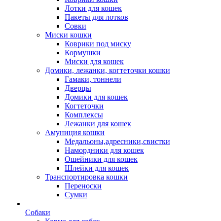
Лотки для кошек
Пакеты для лотков
Совки
Миски кошки
Коврики под миску
Кормушки
Миски для кошек
Домики, лежанки, когтеточки кошки
Гамаки, тоннели
Дверцы
Домики для кошек
Когтеточки
Комплексы
Лежанки для кошек
Амуниция кошки
Медальоны,адресники,свистки
Намордники для кошек
Ошейники для кошек
Шлейки для кошек
Транспортировка кошки
Переноски
Сумки
Собаки