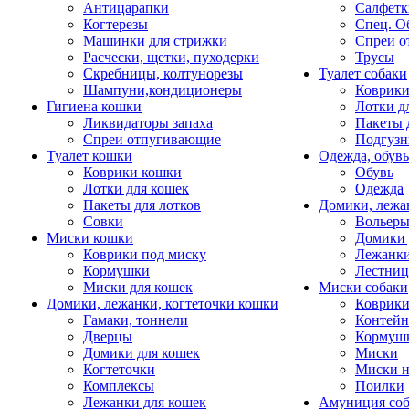
Антицарапки
Салфетк
Когтерезы
Спец. О
Машинки для стрижки
Спреи о
Расчески, щетки, пуходерки
Трусы
Скребницы, колтунорезы
Туалет собаки
Шампуни,кондиционеры
Коврик
Гигиена кошки
Лотки д
Ликвидаторы запаха
Пакеты 
Спреи отпугивающие
Подгузн
Туалет кошки
Одежда, обувь
Коврики кошки
Обувь
Лотки для кошек
Одежда
Пакеты для лотков
Домики, лежа
Совки
Вольеры
Миски кошки
Домики 
Коврики под миску
Лежанки
Кормушки
Лестни
Миски для кошек
Миски собаки
Домики, лежанки, когтеточки кошки
Коврики
Гамаки, тоннели
Контей
Дверцы
Кормуш
Домики для кошек
Миски
Когтеточки
Миски н
Комплексы
Поилки
Лежанки для кошек
Амуниция со