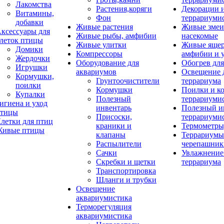
Лакомства
Растения,коряги
Декорации 
Витамины,
Фон
террариуми
добавки
Живые растения
Живые змеи
ксессуары для
Живые рыбы, амфибии
насекомые
леток птицы
Живые улитки
Живые яще
Домики
Компрессоры
амфибии и 
Жердочки
Оборудование для
Обогрев для
Игрушки
аквариумов
Освещение 
Кормушки,
Грунтоочистители
террариума
поилки
Кормушки
Поилки и к
Купалки
Полезный
террариуми
игиена и уход
инвентарь
Полезный и
тицы
Присоски,
террариуми
летки для птиц
краники и
Термометры
ивые птицы
клапаны
Террариумы
Распылители
черепашник
Сачки
Увлажнение 
Скребки и щетки
террариума
Транспортировка
Шланги и трубки
Освещение
аквариумистика
Терморегуляция
аквариумистика