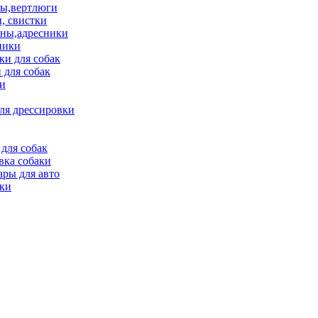
ы,вертлюги
, свистки
ны,адресники
ники
и для собак
 для собак
и
ля дрессировки
для собак
вка собаки
ары для авто
ки