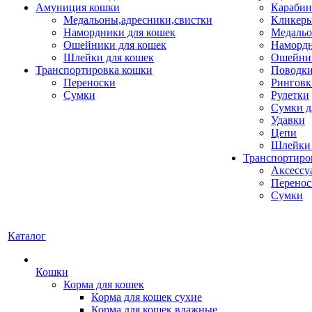
Амуниция кошки
Карабин
Медальоны,адресники,свистки
Кликеры
Намордники для кошек
Медальо
Ошейники для кошек
Наморд
Шлейки для кошек
Ошейник
Транспортировка кошки
Поводки
Переноски
Ринговк
Сумки
Рулетки
Сумки д
Удавки
Цепи
Шлейки 
Транспортиро
Аксессу
Перенос
Сумки
Каталог
Кошки
Корма для кошек
Корма для кошек сухие
Корма для кошек влажные