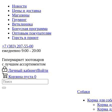
Новости
Цены и доставка
Магазины
Груминг
Ветклиника
Бонусная программа
Оптовым покупателям
Горсть в приют
+7 (383) 207-55-00
ежедневно 9:00 - 20:00
Гипермаркет зоотоваров
с лучшим ассортиментом
Личный кабинет
Войти
Корзина
пуста
0
Собаки
Корма для соб
Корма д
Корма д