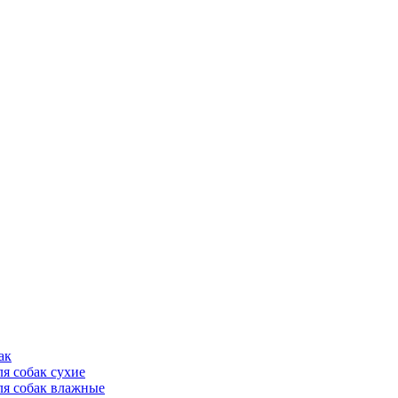
ак
ля собак сухие
ля собак влажные