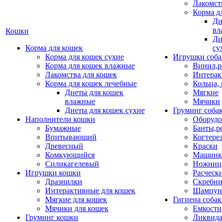
Лакомст
Корма д
Ди
вл
Кошки
Ди
Корма для кошек
су
Корма для кошек сухие
Игрушки соба
Корма для кошек влажные
Винил,р
Лакомства для кошек
Интерак
Корма для кошек лечебные
Кольца,
Диеты для кошек
Мягкие
влажные
Мячики
Диеты для кошек сухие
Груминг соба
Наполнители кошки
Оборудо
Бумажные
Банты,р
Впитывающий
Когтере
Древесный
Краски
Комкующийся
Машинки
Силикагелевый
Ножни
Игрушки кошки
Расческ
Дразнилки
Скребни
Интерактивные для кошек
Шампун
Мягкие для кошек
Гигиена соба
Мячики для кошек
Емкости
Груминг кошки
Ликвида