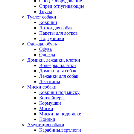
Спец. Оборудование
Спреи отпугивающие
Трусы
Туалет собаки
Коврики
Лотки для собак
Пакеты для лотков
Подгузники
Одежда, обувь
Обувь
Одежда
Домики, лежанки, клетки
Вольеры, палатки
Домики для собак
Лежанки для собак
Лестницы
Миски собаки
Коврики под миску
Контейнеры
Кормушки
Миски
Миски на подставке
Поилки
Амуниция собаки
Карабины,вертлюги