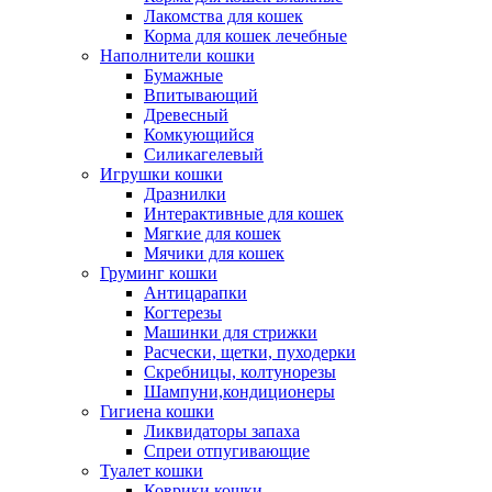
Лакомства для кошек
Корма для кошек лечебные
Наполнители кошки
Бумажные
Впитывающий
Древесный
Комкующийся
Силикагелевый
Игрушки кошки
Дразнилки
Интерактивные для кошек
Мягкие для кошек
Мячики для кошек
Груминг кошки
Антицарапки
Когтерезы
Машинки для стрижки
Расчески, щетки, пуходерки
Скребницы, колтунорезы
Шампуни,кондиционеры
Гигиена кошки
Ликвидаторы запаха
Спреи отпугивающие
Туалет кошки
Коврики кошки