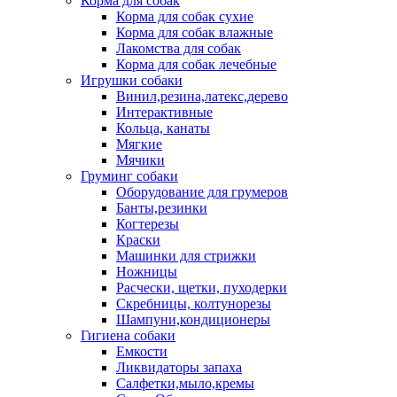
Корма для собак
Корма для собак сухие
Корма для собак влажные
Лакомства для собак
Корма для собак лечебные
Игрушки собаки
Винил,резина,латекс,дерево
Интерактивные
Кольца, канаты
Мягкие
Мячики
Груминг собаки
Оборудование для грумеров
Банты,резинки
Когтерезы
Краски
Машинки для стрижки
Ножницы
Расчески, щетки, пуходерки
Скребницы, колтунорезы
Шампуни,кондиционеры
Гигиена собаки
Емкости
Ликвидаторы запаха
Салфетки,мыло,кремы