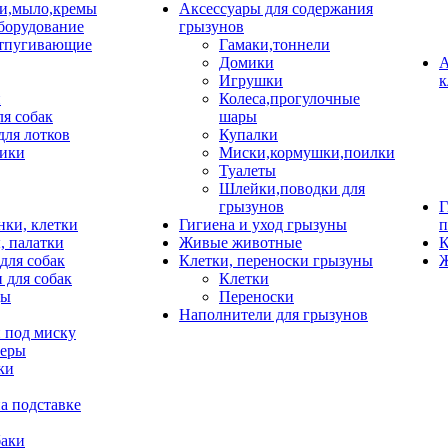
и,мыло,кремы
Аксессуары для содержания
борудование
грызунов
тпугивающие
Гамаки,тоннели
Домики
А
Игрушки
к
и
Колеса,прогулочные
ля собак
шары
для лотков
Купалки
ики
Миски,кормушки,поилки
Туалеты
Шлейки,поводки для
грызунов
Г
нки, клетки
Гигиена и уход грызуны
п
, палатки
Живые животные
К
для собак
Клетки, переноски грызуны
Ж
 для собак
Клетки
цы
Переноски
Наполнители для грызунов
 под миску
неры
ки
а подставке
баки