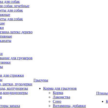
ва для собак
ля собак лечебные
еты для собак
ажные
еты для собак
хие
ки
езина,латекс,дерево
тивные
 канаты
ки
вание для грумеров
езинки
зы
 для стрижки
цы
Грызуны
и, щетки, пуходерки
цы, колтунорезы
Корма для грызунов
и,кондиционеры
Корма
Птицы
ки
Лакомства
Сено
К
торы запаха
Витамины, добавки