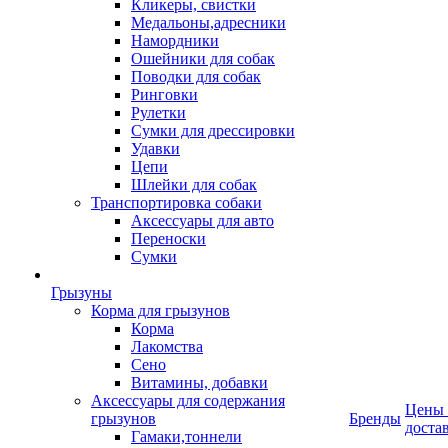
Кликеры, свистки
Медальоны,адресники
Намордники
Ошейники для собак
Поводки для собак
Ринговки
Рулетки
Сумки для дрессировки
Удавки
Цепи
Шлейки для собак
Транспортировка собаки
Аксессуары для авто
Переноски
Сумки
Грызуны
Корма для грызунов
Корма
Лакомства
Сено
Витамины, добавки
Аксессуары для содержания
Цены
грызунов
Бренды
доста
Гамаки,тоннели