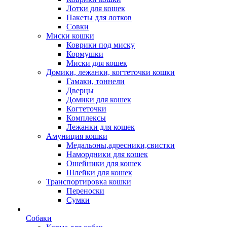
Лотки для кошек
Пакеты для лотков
Совки
Миски кошки
Коврики под миску
Кормушки
Миски для кошек
Домики, лежанки, когтеточки кошки
Гамаки, тоннели
Дверцы
Домики для кошек
Когтеточки
Комплексы
Лежанки для кошек
Амуниция кошки
Медальоны,адресники,свистки
Намордники для кошек
Ошейники для кошек
Шлейки для кошек
Транспортировка кошки
Переноски
Сумки
Собаки