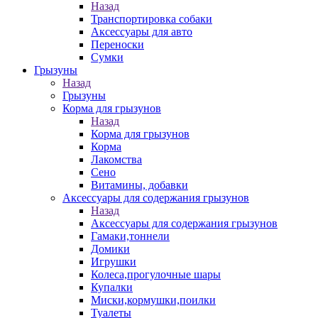
Назад
Транспортировка собаки
Аксессуары для авто
Переноски
Сумки
Грызуны
Назад
Грызуны
Корма для грызунов
Назад
Корма для грызунов
Корма
Лакомства
Сено
Витамины, добавки
Аксессуары для содержания грызунов
Назад
Аксессуары для содержания грызунов
Гамаки,тоннели
Домики
Игрушки
Колеса,прогулочные шары
Купалки
Миски,кормушки,поилки
Туалеты