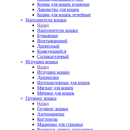
Корма для кошек влажные
Лакомства для кошек
Корма для кошек лечебные
Наполнители кошки
Назад
Наполнители кошки
Бумажные
Впитывающий
Древесный
Комкующийся
Силикагелевый
Игрушки кошки
Назад
Игрушки кошки
Дразнилки
Интерактивные для кошек
Мягкие для кошек
Мячики для кошек
Груминг кошки
Назад
Груминг кошки
Антицарапки
Когтерезы
Машинки для стрижки
Расчески, щетки, пуходерки