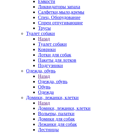
Емкости
Ликвидаторы запаха
Салфетки,мыло,кремы
Спец. Оборудование
Спреи отпугивающие
Трусы
Туалет собаки
Назад
Туалет собаки
Коврики
Лотки для собак
Пакеты для лотков
Подгузники
Одежда, обувь
Назад
Одежда, обувь
Обувь
Одежда
Домики, лежанки, клетки
Назад
Домики, лежанки, клетки
Вольеры, палатки
Домики для собак
Лежанки для собак
Лестницы