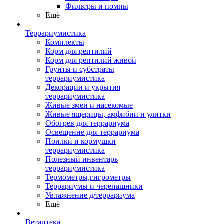
Фильтры и помпы
Ещё
Террариумистика
Комплекты
Корм для рептилий
Корм для рептилий живой
Грунты и субстраты
террариумистика
Декорации и укрытия
террариумистика
Живые змеи и насекомые
Живые ящерицы, амфибии и улитки
Обогрев для террариума
Освещение для террариума
Поилки и кормушки
террариумистика
Полезный инвентарь
террариумистика
Термометры,гигрометры
Террариумы и черепашники
Увлажнение д/террариума
Ещё
Ветаптека