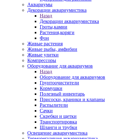
Аквариумы
Декорации аквариумистика
Назад
Декорации аквариумистика
Гроты,камни
Растения,коряги
Фон
Живые растения
Живые рыбы, амфибии
Живые улитки
Компрессоры
Оборудование для аквариумов
Назад
Оборудование для аквариумов
Грунтоочистители
Кормушки
Полезный инвентарь
Присоски, краники и клапаны
Распылители
Сачки
Скребки и щетки
Транспортировка
Шланги и трубки
Освещение аквариумистика
Терморегуляция аквариумистика