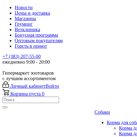
Новости
Цены и доставка
Магазины
Груминг
Ветклиника
Бонусная программа
Оптовым покупателям
Горсть в приют
+7 (383) 207-55-00
ежедневно 9:00 - 20:00
Гипермаркет зоотоваров
с лучшим ассортиментом
Личный кабинет
Войти
Корзина
пуста
0
Собаки
Корма для соб
Корма д
Корма д