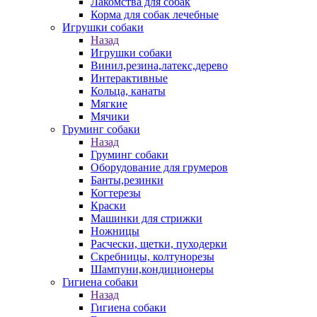
Лакомства для собак
Корма для собак лечебные
Игрушки собаки
Назад
Игрушки собаки
Винил,резина,латекс,дерево
Интерактивные
Кольца, канаты
Мягкие
Мячики
Груминг собаки
Назад
Груминг собаки
Оборудование для грумеров
Банты,резинки
Когтерезы
Краски
Машинки для стрижки
Ножницы
Расчески, щетки, пуходерки
Скребницы, колтунорезы
Шампуни,кондиционеры
Гигиена собаки
Назад
Гигиена собаки