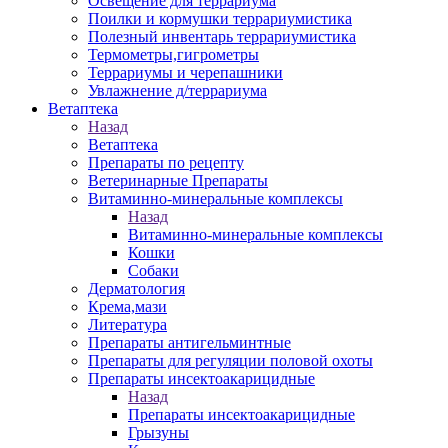
Освещение для террариума
Поилки и кормушки террариумистика
Полезный инвентарь террариумистика
Термометры,гигрометры
Террариумы и черепашники
Увлажнение д/террариума
Ветаптека
Назад
Ветаптека
Препараты по рецепту
Ветеринарные Препараты
Витаминно-минеральные комплексы
Назад
Витаминно-минеральные комплексы
Кошки
Собаки
Дерматология
Крема,мази
Литература
Препараты антигельминтные
Препараты для регуляции половой охоты
Препараты инсектоакарицидные
Назад
Препараты инсектоакарицидные
Грызуны