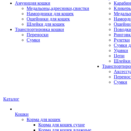
Амуниция кошки
Карабин
Медальоны,адресники,свистки
Кликеры
Намордники для кошек
Медальо
Ошейники для кошек
Наморд
Шлейки для кошек
Ошейник
Транспортировка кошки
Поводки
Переноски
Ринговк
Сумки
Рулетки
Сумки д
Удавки
Цепи
Шлейки 
Транспортиро
Аксессу
Перенос
Сумки
Каталог
Кошки
Корма для кошек
Корма для кошек сухие
Корма для кошек влажные