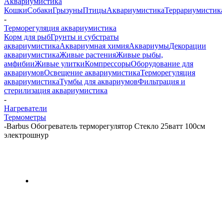
Аквариумистика
Кошки
Собаки
Грызуны
Птицы
Аквариумистика
Террариумистик
-
Терморегуляция аквариумистика
Корм для рыб
Грунты и субстраты
аквариумистика
Аквариумная химия
Аквариумы
Декорации
аквариумистика
Живые растения
Живые рыбы,
амфибии
Живые улитки
Компрессоры
Оборудование для
аквариумов
Освещение аквариумистика
Терморегуляция
аквариумистика
Тумбы для аквариумов
Фильтрация и
стерилизация аквариумистика
-
Нагреватели
Термометры
-
Barbus Обогреватель терморегулятор Стекло 25ватт 100см
электрошнур