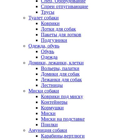
Спец. Оборудование
Спреи отпугивающие
Трусы
Туалет собаки
Коврики
Лотки для собак
Пакеты для лотков
Подгузники
Одежда, обувь
Обувь
Одежда
Домики, лежанки, клетки
Вольеры, палатки
Домики для собак
Лежанки для собак
Лестницы
Миски собаки
Коврики под миску
Контейнеры
Кормушки
Миски
Миски на подставке
Поилки
Амуниция собаки
Карабины,вертлюги