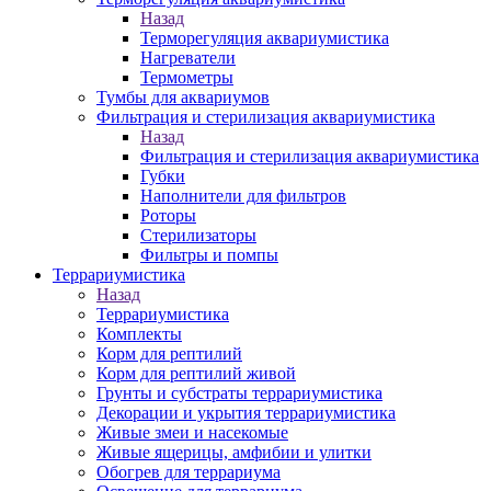
Назад
Терморегуляция аквариумистика
Нагреватели
Термометры
Тумбы для аквариумов
Фильтрация и стерилизация аквариумистика
Назад
Фильтрация и стерилизация аквариумистика
Губки
Наполнители для фильтров
Роторы
Стерилизаторы
Фильтры и помпы
Террариумистика
Назад
Террариумистика
Комплекты
Корм для рептилий
Корм для рептилий живой
Грунты и субстраты террариумистика
Декорации и укрытия террариумистика
Живые змеи и насекомые
Живые ящерицы, амфибии и улитки
Обогрев для террариума