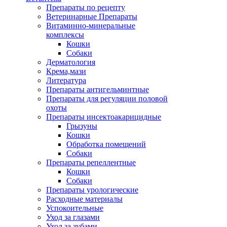
Препараты по рецепту
Ветеринарные Препараты
Витаминно-минеральные
комплексы
Кошки
Собаки
Дерматология
Крема,мази
Литература
Препараты антигельминтные
Препараты для регуляции половой
охоты
Препараты инсектоакарицидные
Грызуны
Кошки
Обработка помещений
Собаки
Препараты репеллентные
Кошки
Собаки
Препараты урологические
Расходные материалы
Успокоительные
Уход за глазами
Уход за зубами