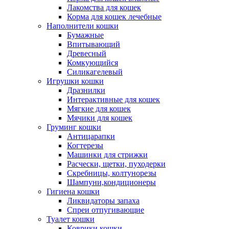
Лакомства для кошек
Корма для кошек лечебные
Наполнители кошки
Бумажные
Впитывающий
Древесный
Комкующийся
Силикагелевый
Игрушки кошки
Дразнилки
Интерактивные для кошек
Мягкие для кошек
Мячики для кошек
Груминг кошки
Антицарапки
Когтерезы
Машинки для стрижки
Расчески, щетки, пуходерки
Скребницы, колтунорезы
Шампуни,кондиционеры
Гигиена кошки
Ликвидаторы запаха
Спреи отпугивающие
Туалет кошки
Коврики кошки