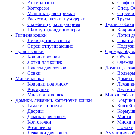
Антицарапки
Салфетк
Когтерезы
Спец. О
Машинки для стрижки
Спреи о
Расчески, щетки, пуходерки
Трусы
Скребницы, колтунорезы
Туалет собаки
Шампуни,кондиционеры
Коврик
Гигиена кошки
Лотки д
Ликвидаторы запаха
Пакеты 
Спреи отпугивающие
Подгузн
Туалет кошки
Одежда, обувь
Коврики кошки
Обувь
Лотки для кошек
Одежда
Пакеты для лотков
Домики, лежа
Совки
Вольеры
Миски кошки
Домики 
Коврики под миску
Лежанки
Кормушки
Лестни
Миски для кошек
Миски собаки
Домики, лежанки, когтеточки кошки
Коврики
Гамаки, тоннели
Контей
Дверцы
Кормуш
Домики для кошек
Миски
Когтеточки
Миски н
Комплексы
Поилки
Лежанки для кошек
Амуниция со