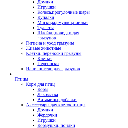
Домики
Игрушки
Колеса,прогулочные шары
Купалки
Миски,кормушки,поилки
Туалеты
Шлейки,поводки для
грызунов
Гигиена и уход грызуны
Живые животные
Клетки, переноски грызуны
Клетки
Переноски
Наполнители для грызунов
Птицы
Корм для птиц
Корм
Лакомства
Витамины, добавки
Аксессуары для клеток птицы
Домики
Жердочки
Игрушки
Кормушки, поилки