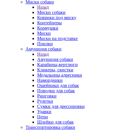
Миски собаки
Назад
Миски собаки
Коврики под миску
Контейнеры
Кормушки
Миски
Миски на подставке
Поилки
Амуниция собаки
Назад
Амуниция собаки
Карабины,вертлюги
Кликеры, свистки
Медальоны,адресники
Намордники
Ошейники для собак
Поводки для собак
Ринговки
Рулетки
Сумки для дрессировки
Удавки
Цепи
Шлейки для собак
Транспортировка собаки