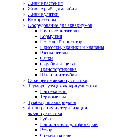
Живые растения
Живые рыбы, амфибии
Живые улитки
Компрессоры
Оборудование для аквариумов
Грунтоочистители
Кормушки
Полезный инвентарь
Присоски, краники и клапаны
Распылители
Сачки
Скребки и щетки
Транспортировка
Шланги и трубки
Освещение аквариумистика
Терморегуляция аквариумистика
Нагреватели
Термометры
Тумбы для аквариумов
Фильтрация и стерилизация
аквариумистика
Губки
Наполнители для фильтров
Роторы
Стерилизаторы