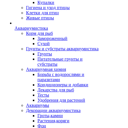
Купалки
Гигиена и уход птицы
Клетки для птиц
Живые птицы
Аквариумистика
Корм для рыб
Замороженный
Сухой
Грунты и субстраты аквариумистика
Грунты
Питательные грунты и
субстраты
Аквариумная химия
Борьба с водорослями и
паразитами
Кондиционеры и добавки
Лекарства для рыб
Тесты
Удобрения для растений
Аквариумы
Декорации аквариумистика
Гроты,камни
Растения,коряги
Фон