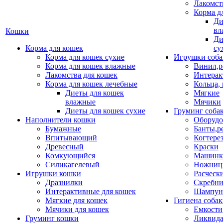
Лакомст
Корма д
Ди
вл
Кошки
Ди
Корма для кошек
су
Корма для кошек сухие
Игрушки соба
Корма для кошек влажные
Винил,р
Лакомства для кошек
Интерак
Корма для кошек лечебные
Кольца,
Диеты для кошек
Мягкие
влажные
Мячики
Диеты для кошек сухие
Груминг соба
Наполнители кошки
Оборудо
Бумажные
Банты,р
Впитывающий
Когтере
Древесный
Краски
Комкующийся
Машинки
Силикагелевый
Ножни
Игрушки кошки
Расческ
Дразнилки
Скребни
Интерактивные для кошек
Шампун
Мягкие для кошек
Гигиена соба
Мячики для кошек
Емкости
Груминг кошки
Ликвида