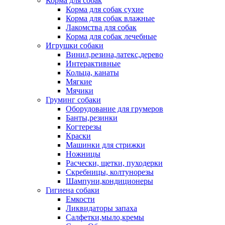
Корма для собак
Корма для собак сухие
Корма для собак влажные
Лакомства для собак
Корма для собак лечебные
Игрушки собаки
Винил,резина,латекс,дерево
Интерактивные
Кольца, канаты
Мягкие
Мячики
Груминг собаки
Оборудование для грумеров
Банты,резинки
Когтерезы
Краски
Машинки для стрижки
Ножницы
Расчески, щетки, пуходерки
Скребницы, колтунорезы
Шампуни,кондиционеры
Гигиена собаки
Емкости
Ликвидаторы запаха
Салфетки,мыло,кремы