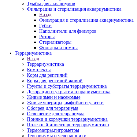
Тумбы для аквариумов
Фильтрация и стерилизация аквариумистика
Назад
Фильтрация и стерилизация аквариумистика
Губки
Наполнители для фильтров
Роторы
Стерилизаторы
Фильтры и помпы
Террариумистика
Назад
Террариумистика
Комплекты
Корм для рептилий
Корм для рептилий живой
Грунты и субстраты террариумистика
Декорации и укрытия террариумистика
Живые змеи и насекомые
Живые ящерицы, амфибии и улитки
Обогрев для террариума
Освещение для террариума
Поилки и кормушки террариумистика
Полезный инвентарь террариумистика
Термометры,гигрометры
Террариумы и черепашники