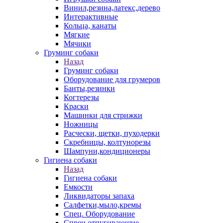
Винил,резина,латекс,дерево
Интерактивные
Кольца, канаты
Мягкие
Мячики
Груминг собаки
Назад
Груминг собаки
Оборудование для грумеров
Банты,резинки
Когтерезы
Краски
Машинки для стрижки
Ножницы
Расчески, щетки, пуходерки
Скребницы, колтунорезы
Шампуни,кондиционеры
Гигиена собаки
Назад
Гигиена собаки
Емкости
Ликвидаторы запаха
Салфетки,мыло,кремы
Спец. Оборудование
Спреи отпугивающие