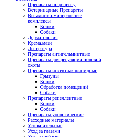
Препараты по рецепту
Ветеринарные Препараты
Витаминно-минеральные
комплексы
Кошки
Собаки
Дерматология
Крема,мази
Литература
Препараты антигельминтные
Препараты для регуляции половой
охоты
Препараты инсектоакарицидные
Грызуны
Кошки
Обработка помещений
Собаки
Препараты репеллентные
Кошки
Собаки
Препараты урологические
Расходные материалы
Успокоительные
Уход за глазами
Уход за зубами