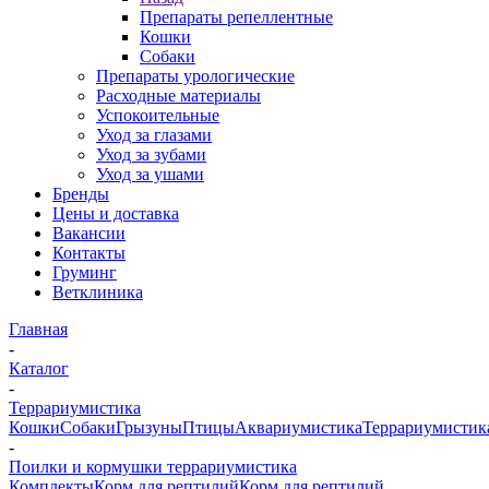
Препараты репеллентные
Кошки
Собаки
Препараты урологические
Расходные материалы
Успокоительные
Уход за глазами
Уход за зубами
Уход за ушами
Бренды
Цены и доставка
Вакансии
Контакты
Груминг
Ветклиника
Главная
-
Каталог
-
Террариумистика
Кошки
Собаки
Грызуны
Птицы
Аквариумистика
Террариумистик
-
Поилки и кормушки террариумистика
Комплекты
Корм для рептилий
Корм для рептилий