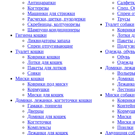
Антицарапки
Салфетк
Когтерезы
Спец. О
Машинки для стрижки
Спреи о
Расчески, щетки, пуходерки
Трусы
Скребницы, колтунорезы
Туалет собаки
Шампуни,кондиционеры
Коврик
Гигиена кошки
Лотки д
Ликвидаторы запаха
Пакеты 
Спреи отпугивающие
Подгузн
Туалет кошки
Одежда, обувь
Коврики кошки
Обувь
Лотки для кошек
Одежда
Пакеты для лотков
Домики, лежа
Совки
Вольеры
Миски кошки
Домики 
Коврики под миску
Лежанки
Кормушки
Лестни
Миски для кошек
Миски собаки
Домики, лежанки, когтеточки кошки
Коврики
Гамаки, тоннели
Контей
Дверцы
Кормуш
Домики для кошек
Миски
Когтеточки
Миски н
Комплексы
Поилки
Лежанки для кошек
Амуниция со