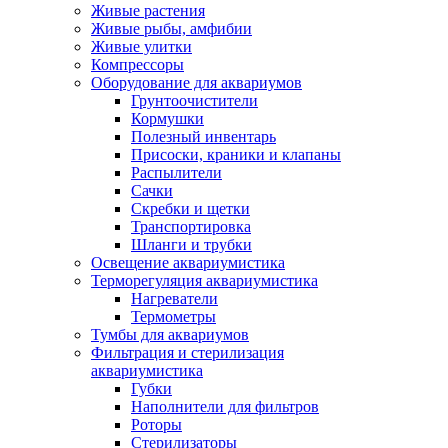
Живые растения
Живые рыбы, амфибии
Живые улитки
Компрессоры
Оборудование для аквариумов
Грунтоочистители
Кормушки
Полезный инвентарь
Присоски, краники и клапаны
Распылители
Сачки
Скребки и щетки
Транспортировка
Шланги и трубки
Освещение аквариумистика
Терморегуляция аквариумистика
Нагреватели
Термометры
Тумбы для аквариумов
Фильтрация и стерилизация
аквариумистика
Губки
Наполнители для фильтров
Роторы
Стерилизаторы