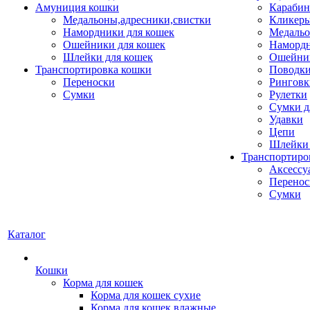
Амуниция кошки
Карабин
Медальоны,адресники,свистки
Кликеры
Намордники для кошек
Медальо
Ошейники для кошек
Наморд
Шлейки для кошек
Ошейник
Транспортировка кошки
Поводки
Переноски
Ринговк
Сумки
Рулетки
Сумки д
Удавки
Цепи
Шлейки 
Транспортиро
Аксессу
Перенос
Сумки
Каталог
Кошки
Корма для кошек
Корма для кошек сухие
Корма для кошек влажные