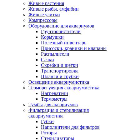
Живые растения
Живые рыбы, амфибии
Живые улитки
Компрессоры
Оборудование для аквариумов
Грунтоочистители
Кормушки
Полезный инвентарь
Присоски, краники и клапаны
Распылители
Сачки
Скребки и щетки
Транспортировка
Шланги и трубки
Освещение аквариумистика
Терморегуляция аквариумистика
Нагреватели
Термометры
Тумбы для аквариумов
Фильтрация и стерилизация
аквариумистика
Губки
Наполнители для фильтров
Роторы
Стерилизаторы