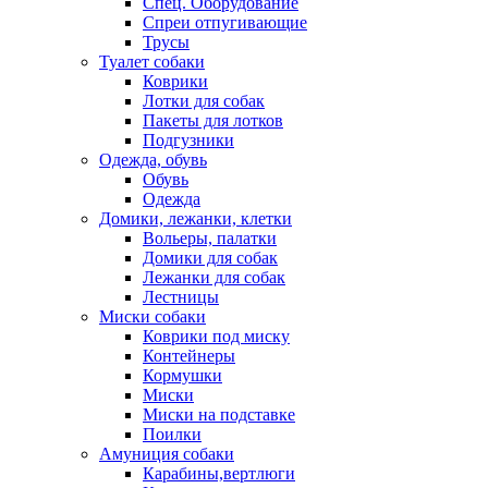
Спец. Оборудование
Спреи отпугивающие
Трусы
Туалет собаки
Коврики
Лотки для собак
Пакеты для лотков
Подгузники
Одежда, обувь
Обувь
Одежда
Домики, лежанки, клетки
Вольеры, палатки
Домики для собак
Лежанки для собак
Лестницы
Миски собаки
Коврики под миску
Контейнеры
Кормушки
Миски
Миски на подставке
Поилки
Амуниция собаки
Карабины,вертлюги