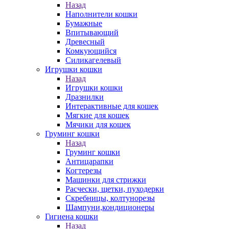
Назад
Наполнители кошки
Бумажные
Впитывающий
Древесный
Комкующийся
Силикагелевый
Игрушки кошки
Назад
Игрушки кошки
Дразнилки
Интерактивные для кошек
Мягкие для кошек
Мячики для кошек
Груминг кошки
Назад
Груминг кошки
Антицарапки
Когтерезы
Машинки для стрижки
Расчески, щетки, пуходерки
Скребницы, колтунорезы
Шампуни,кондиционеры
Гигиена кошки
Назад