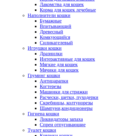
Лакомства для кошек
Корма для кошек лечебные
Наполнители кошки
Бумажные
Впитывающий
Древесный
Комкующийся
Силикагелевый
Игрушки кошки
Дразнилки
Интерактивные для кошек
Мягкие для кошек
Мячики для кошек
Груминг кошки
Антицарапки
Когтерезы
Машинки для стрижки
Расчески, щетки, пуходерки
Скребницы, колтунорезы
Шампуни,кондиционеры
Гигиена кошки
Ликвидаторы запаха
Спреи отпугивающие
Туалет кошки
Коврики кошки