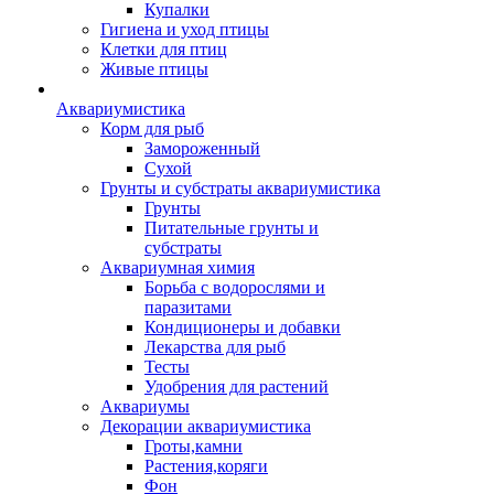
Купалки
Гигиена и уход птицы
Клетки для птиц
Живые птицы
Аквариумистика
Корм для рыб
Замороженный
Сухой
Грунты и субстраты аквариумистика
Грунты
Питательные грунты и
субстраты
Аквариумная химия
Борьба с водорослями и
паразитами
Кондиционеры и добавки
Лекарства для рыб
Тесты
Удобрения для растений
Аквариумы
Декорации аквариумистика
Гроты,камни
Растения,коряги
Фон