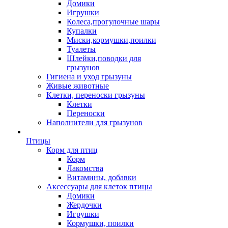
Домики
Игрушки
Колеса,прогулочные шары
Купалки
Миски,кормушки,поилки
Туалеты
Шлейки,поводки для
грызунов
Гигиена и уход грызуны
Живые животные
Клетки, переноски грызуны
Клетки
Переноски
Наполнители для грызунов
Птицы
Корм для птиц
Корм
Лакомства
Витамины, добавки
Аксессуары для клеток птицы
Домики
Жердочки
Игрушки
Кормушки, поилки