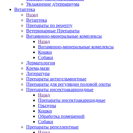
Увлажнение д/террариума
Ветаптека
Назад
Ветаптека
Препараты по рецепту
Ветеринарные Препараты
Витаминно-минеральные комплексы
Назад
Витаминно-минеральные комплексы
Кошки
Собаки
Дерматология
Крема,мази
Литература
Препараты антигельминтные
Препараты для регуляции половой охоты
Препараты инсектоакарицидные
Назад
Препараты инсектоакарицидные
Грызуны
Кошки
Обработка помещений
Собаки
Препараты репеллентные
Назад