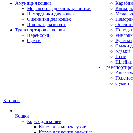
Амуниция кошки
Карабин
Медальоны,адресники,свистки
Кликеры
Намордники для кошек
Медальо
Ошейники для кошек
Наморд
Шлейки для кошек
Ошейник
Транспортировка кошки
Поводки
Переноски
Ринговк
Сумки
Рулетки
Сумки д
Удавки
Цепи
Шлейки 
Транспортиро
Аксессу
Перенос
Сумки
Каталог
Кошки
Корма для кошек
Корма для кошек сухие
Корма для кошек влажные