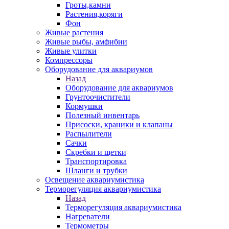
Гроты,камни
Растения,коряги
Фон
Живые растения
Живые рыбы, амфибии
Живые улитки
Компрессоры
Оборудование для аквариумов
Назад
Оборудование для аквариумов
Грунтоочистители
Кормушки
Полезный инвентарь
Присоски, краники и клапаны
Распылители
Сачки
Скребки и щетки
Транспортировка
Шланги и трубки
Освещение аквариумистика
Терморегуляция аквариумистика
Назад
Терморегуляция аквариумистика
Нагреватели
Термометры