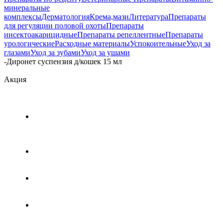
минеральные
комплексы
Дерматология
Крема,мази
Литература
Препараты
для регуляции половой охоты
Препараты
инсектоакарицидные
Препараты репеллентные
Препараты
урологические
Расходные материалы
Успокоительные
Уход за
глазами
Уход за зубами
Уход за ушами
-
Диронет суспензия д/кошек 15 мл
Акция