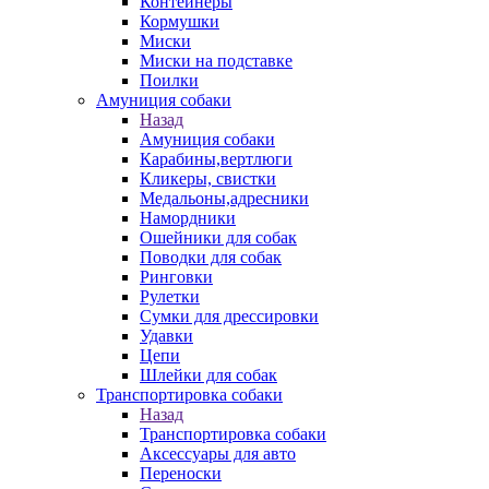
Контейнеры
Кормушки
Миски
Миски на подставке
Поилки
Амуниция собаки
Назад
Амуниция собаки
Карабины,вертлюги
Кликеры, свистки
Медальоны,адресники
Намордники
Ошейники для собак
Поводки для собак
Ринговки
Рулетки
Сумки для дрессировки
Удавки
Цепи
Шлейки для собак
Транспортировка собаки
Назад
Транспортировка собаки
Аксессуары для авто
Переноски