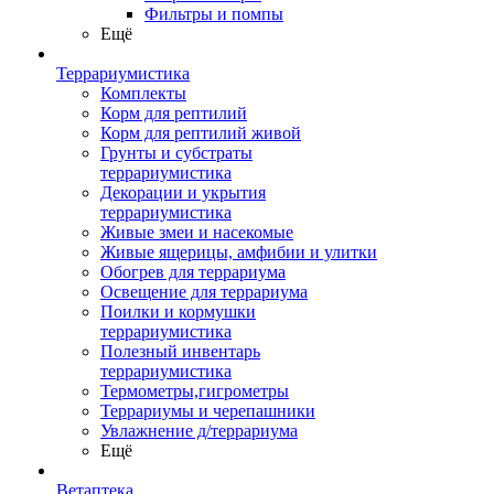
Фильтры и помпы
Ещё
Террариумистика
Комплекты
Корм для рептилий
Корм для рептилий живой
Грунты и субстраты
террариумистика
Декорации и укрытия
террариумистика
Живые змеи и насекомые
Живые ящерицы, амфибии и улитки
Обогрев для террариума
Освещение для террариума
Поилки и кормушки
террариумистика
Полезный инвентарь
террариумистика
Термометры,гигрометры
Террариумы и черепашники
Увлажнение д/террариума
Ещё
Ветаптека