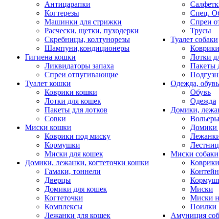
Антицарапки
Салфетк
Когтерезы
Спец. О
Машинки для стрижки
Спреи о
Расчески, щетки, пуходерки
Трусы
Скребницы, колтунорезы
Туалет собаки
Шампуни,кондиционеры
Коврик
Гигиена кошки
Лотки д
Ликвидаторы запаха
Пакеты 
Спреи отпугивающие
Подгузн
Туалет кошки
Одежда, обувь
Коврики кошки
Обувь
Лотки для кошек
Одежда
Пакеты для лотков
Домики, лежа
Совки
Вольеры
Миски кошки
Домики 
Коврики под миску
Лежанки
Кормушки
Лестни
Миски для кошек
Миски собаки
Домики, лежанки, когтеточки кошки
Коврики
Гамаки, тоннели
Контей
Дверцы
Кормуш
Домики для кошек
Миски
Когтеточки
Миски н
Комплексы
Поилки
Лежанки для кошек
Амуниция со