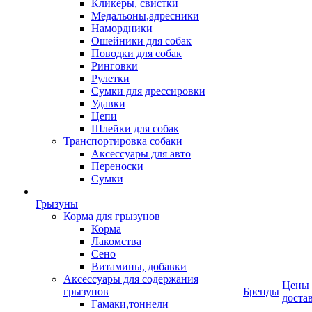
Кликеры, свистки
Медальоны,адресники
Намордники
Ошейники для собак
Поводки для собак
Ринговки
Рулетки
Сумки для дрессировки
Удавки
Цепи
Шлейки для собак
Транспортировка собаки
Аксессуары для авто
Переноски
Сумки
Грызуны
Корма для грызунов
Корма
Лакомства
Сено
Витамины, добавки
Аксессуары для содержания
Цены
грызунов
Бренды
доста
Гамаки,тоннели