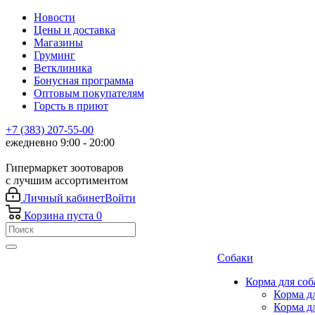
Новости
Цены и доставка
Магазины
Груминг
Ветклиника
Бонусная программа
Оптовым покупателям
Горсть в приют
+7 (383) 207-55-00
ежедневно 9:00 - 20:00
Гипермаркет зоотоваров
с лучшим ассортиментом
Личный кабинет
Войти
Корзина
пуста
0
Собаки
Корма для соб
Корма д
Корма д