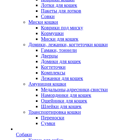
Лотки для кошек
Пакеты для лотков
Совки
Миски кошки
Коврики под миску
Кормушки
Миски для кошек
Домики, лежанки, когтеточки кошки
Гамаки, тоннели
Дверцы
Домики для кошек
Когтеточки
Комплексы
Лежанки для кошек
Амуниция кошки
Медальоны,адресники,свистки
Намордники для кошек
Ошейники для кошек
Шлейки для кошек
Транспортировка кошки
Переноски
Сумки
Собаки