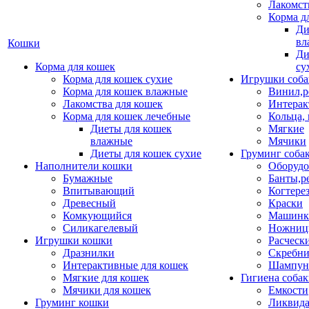
Лакомст
Корма д
Ди
вл
Кошки
Ди
Корма для кошек
су
Корма для кошек сухие
Игрушки соба
Корма для кошек влажные
Винил,р
Лакомства для кошек
Интерак
Корма для кошек лечебные
Кольца,
Диеты для кошек
Мягкие
влажные
Мячики
Диеты для кошек сухие
Груминг соба
Наполнители кошки
Оборудо
Бумажные
Банты,р
Впитывающий
Когтере
Древесный
Краски
Комкующийся
Машинки
Силикагелевый
Ножни
Игрушки кошки
Расческ
Дразнилки
Скребни
Интерактивные для кошек
Шампун
Мягкие для кошек
Гигиена соба
Мячики для кошек
Емкости
Груминг кошки
Ликвида