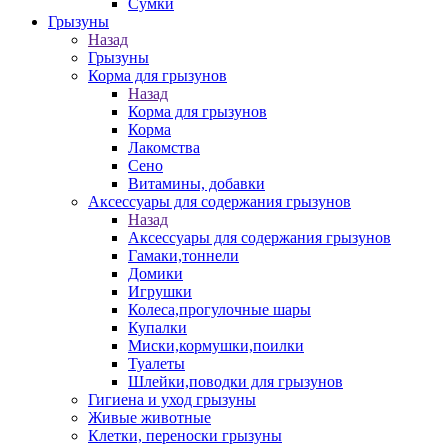
Сумки
Грызуны
Назад
Грызуны
Корма для грызунов
Назад
Корма для грызунов
Корма
Лакомства
Сено
Витамины, добавки
Аксессуары для содержания грызунов
Назад
Аксессуары для содержания грызунов
Гамаки,тоннели
Домики
Игрушки
Колеса,прогулочные шары
Купалки
Миски,кормушки,поилки
Туалеты
Шлейки,поводки для грызунов
Гигиена и уход грызуны
Живые животные
Клетки, переноски грызуны