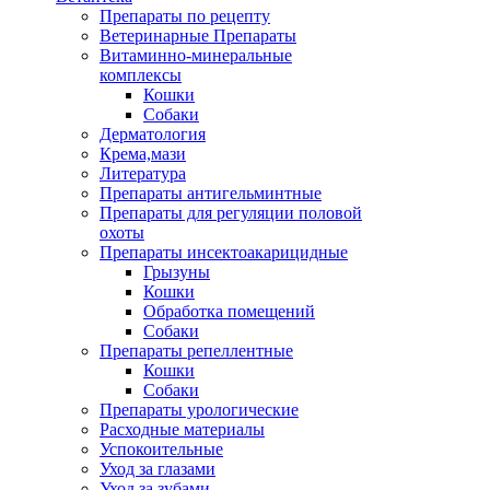
Препараты по рецепту
Ветеринарные Препараты
Витаминно-минеральные
комплексы
Кошки
Собаки
Дерматология
Крема,мази
Литература
Препараты антигельминтные
Препараты для регуляции половой
охоты
Препараты инсектоакарицидные
Грызуны
Кошки
Обработка помещений
Собаки
Препараты репеллентные
Кошки
Собаки
Препараты урологические
Расходные материалы
Успокоительные
Уход за глазами
Уход за зубами