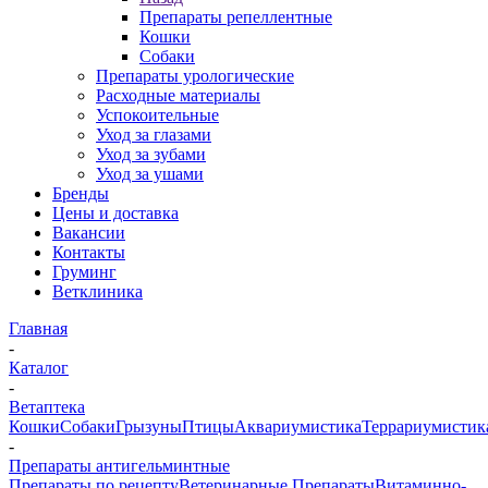
Препараты репеллентные
Кошки
Собаки
Препараты урологические
Расходные материалы
Успокоительные
Уход за глазами
Уход за зубами
Уход за ушами
Бренды
Цены и доставка
Вакансии
Контакты
Груминг
Ветклиника
Главная
-
Каталог
-
Ветаптека
Кошки
Собаки
Грызуны
Птицы
Аквариумистика
Террариумистик
-
Препараты антигельминтные
Препараты по рецепту
Ветеринарные Препараты
Витаминно-