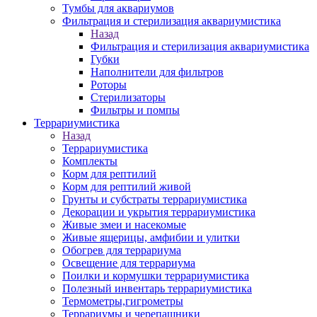
Тумбы для аквариумов
Фильтрация и стерилизация аквариумистика
Назад
Фильтрация и стерилизация аквариумистика
Губки
Наполнители для фильтров
Роторы
Стерилизаторы
Фильтры и помпы
Террариумистика
Назад
Террариумистика
Комплекты
Корм для рептилий
Корм для рептилий живой
Грунты и субстраты террариумистика
Декорации и укрытия террариумистика
Живые змеи и насекомые
Живые ящерицы, амфибии и улитки
Обогрев для террариума
Освещение для террариума
Поилки и кормушки террариумистика
Полезный инвентарь террариумистика
Термометры,гигрометры
Террариумы и черепашники