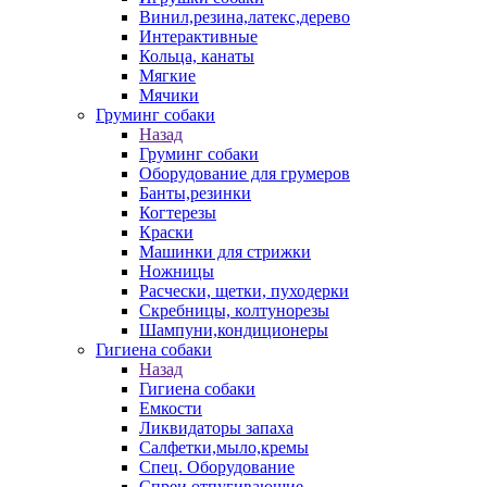
Винил,резина,латекс,дерево
Интерактивные
Кольца, канаты
Мягкие
Мячики
Груминг собаки
Назад
Груминг собаки
Оборудование для грумеров
Банты,резинки
Когтерезы
Краски
Машинки для стрижки
Ножницы
Расчески, щетки, пуходерки
Скребницы, колтунорезы
Шампуни,кондиционеры
Гигиена собаки
Назад
Гигиена собаки
Емкости
Ликвидаторы запаха
Салфетки,мыло,кремы
Спец. Оборудование
Спреи отпугивающие