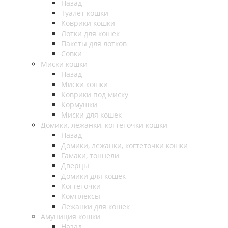
Назад
Туалет кошки
Коврики кошки
Лотки для кошек
Пакеты для лотков
Совки
Миски кошки
Назад
Миски кошки
Коврики под миску
Кормушки
Миски для кошек
Домики, лежанки, когтеточки кошки
Назад
Домики, лежанки, когтеточки кошки
Гамаки, тоннели
Дверцы
Домики для кошек
Когтеточки
Комплексы
Лежанки для кошек
Амуниция кошки
Назад