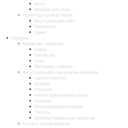
Цепи
Шлейки для собак
Транспортировка собаки
Аксессуары для авто
Переноски
Сумки
Грызуны
Корма для грызунов
Корма
Лакомства
Сено
Витамины, добавки
Аксессуары для содержания грызунов
Гамаки,тоннели
Домики
Игрушки
Колеса,прогулочные шары
Купалки
Миски,кормушки,поилки
Туалеты
Шлейки,поводки для грызунов
Гигиена и уход грызуны