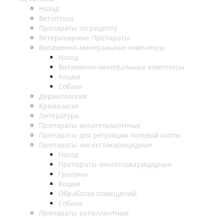
Назад
Ветаптека
Препараты по рецепту
Ветеринарные Препараты
Витаминно-минеральные комплексы
Назад
Витаминно-минеральные комплексы
Кошки
Собаки
Дерматология
Крема,мази
Литература
Препараты антигельминтные
Препараты для регуляции половой охоты
Препараты инсектоакарицидные
Назад
Препараты инсектоакарицидные
Грызуны
Кошки
Обработка помещений
Собаки
Препараты репеллентные