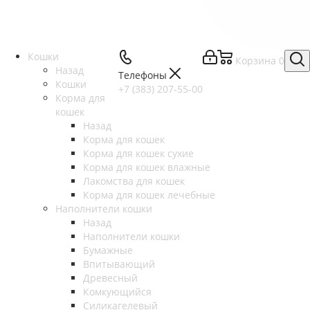
Кошки
Корзина
0
Назад
Телефоны
Кошки
+7 (383) 207-55-00
Корма для
кошек
Назад
Корма для кошек
Корма для кошек сухие
Корма для кошек влажные
Лакомства для кошек
Корма для кошек лечебные
Наполнители кошки
Назад
Наполнители кошки
Бумажные
Впитывающий
Древесный
Комкующийся
Силикагелевый