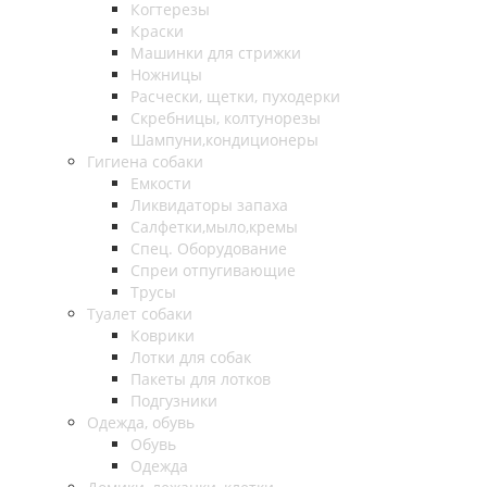
Когтерезы
Краски
Машинки для стрижки
Ножницы
Расчески, щетки, пуходерки
Скребницы, колтунорезы
Шампуни,кондиционеры
Гигиена собаки
Емкости
Ликвидаторы запаха
Салфетки,мыло,кремы
Спец. Оборудование
Спреи отпугивающие
Трусы
Туалет собаки
Коврики
Лотки для собак
Пакеты для лотков
Подгузники
Одежда, обувь
Обувь
Одежда