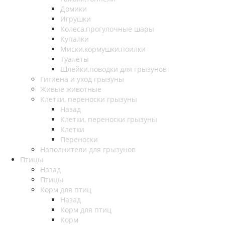
Домики
Игрушки
Колеса,прогулочные шары
Купалки
Миски,кормушки,поилки
Туалеты
Шлейки,поводки для грызунов
Гигиена и уход грызуны
Живые животные
Клетки, переноски грызуны
Назад
Клетки, переноски грызуны
Клетки
Переноски
Наполнители для грызунов
Птицы
Назад
Птицы
Корм для птиц
Назад
Корм для птиц
Корм