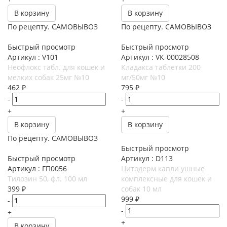
В корзину
В корзину
По рецепту. САМОВЫВОЗ
По рецепту. САМОВЫВОЗ
Быстрый просмотр
Быстрый просмотр
Артикул : V101
Артикул : VК-00028508
Неофлокс табл. для кошек и
Кладакса таблетки 200
мелких собак 25мг №10
мг/50мг №10
462
₽
795
₽
-
-
+
+
В корзину
В корзину
По рецепту. САМОВЫВОЗ
Быстрый просмотр
Быстрый просмотр
Артикул : D113
Артикул : ГП0056
Цитодерм капли ушные
Тилозин 50, фл. 100 мл
комплексные для кошек и
399
₽
собак 10 мл
999
₽
-
-
+
+
В корзину