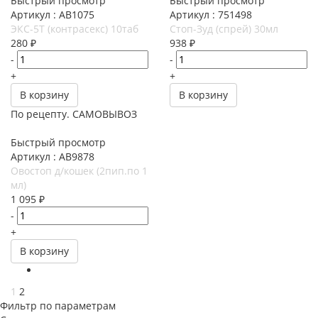
Быстрый просмотр
Быстрый просмотр
Артикул : АВ1075
Артикул : 751498
ЭКС-5Т (контрасекс) 10таб
Стоп-Зуд (спрей) 30мл
280
₽
938
₽
-
-
+
+
В корзину
В корзину
По рецепту. САМОВЫВОЗ
Быстрый просмотр
Артикул : АВ9878
Овостоп д/кошек (2пип.по 1
мл)
1 095
₽
-
+
В корзину
1
2
Фильтр по параметрам