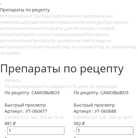
-
Препараты по рецепту
Ветеринарные Препараты
Витаминно-минеральные
комплексы
Дерматология
Крема,мази
Литература
Препараты
антигельминтные
Препараты для регуляции половой
охоты
Препараты инсектоакарицидные
Препараты
репеллентные
Препараты урологические
Расходные
материалы
Успокоительные
Уход за глазами
Уход за зубами
Уход
за ушами
Препараты по рецепту
Фильтр
По популярности
По алфавиту
По цене
По новинкам
По рецепту. САМОВЫВОЗ
По рецепту. САМОВЫВОЗ
Быстрый просмотр
Быстрый просмотр
Артикул : УТ-060477
Артикул : УТ-060688
СИНУКСОЛ таб. 500 мг №10
СИНУКСОЛ таб. 250 мг №10
881
₽
582
₽
-
-
+
+