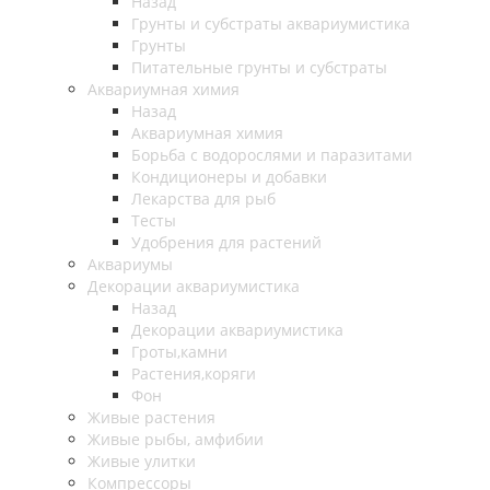
Назад
Грунты и субстраты аквариумистика
Грунты
Питательные грунты и субстраты
Аквариумная химия
Назад
Аквариумная химия
Борьба с водорослями и паразитами
Кондиционеры и добавки
Лекарства для рыб
Тесты
Удобрения для растений
Аквариумы
Декорации аквариумистика
Назад
Декорации аквариумистика
Гроты,камни
Растения,коряги
Фон
Живые растения
Живые рыбы, амфибии
Живые улитки
Компрессоры