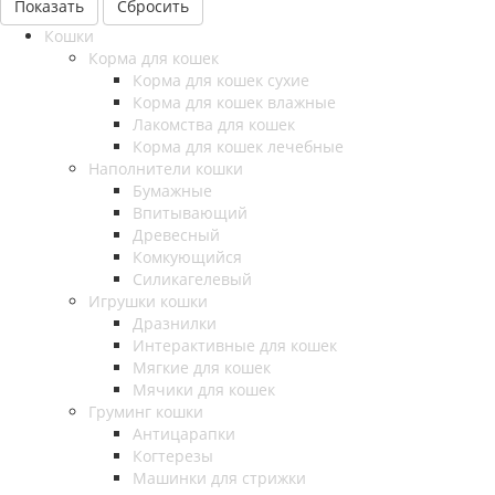
Сбросить
Кошки
Корма для кошек
Корма для кошек сухие
Корма для кошек влажные
Лакомства для кошек
Корма для кошек лечебные
Наполнители кошки
Бумажные
Впитывающий
Древесный
Комкующийся
Силикагелевый
Игрушки кошки
Дразнилки
Интерактивные для кошек
Мягкие для кошек
Мячики для кошек
Груминг кошки
Антицарапки
Когтерезы
Машинки для стрижки