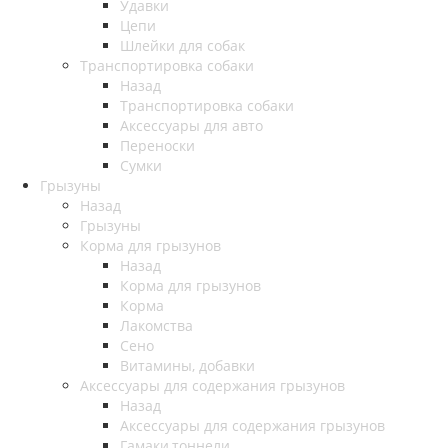
Удавки
Цепи
Шлейки для собак
Транспортировка собаки
Назад
Транспортировка собаки
Аксессуары для авто
Переноски
Сумки
Грызуны
Назад
Грызуны
Корма для грызунов
Назад
Корма для грызунов
Корма
Лакомства
Сено
Витамины, добавки
Аксессуары для содержания грызунов
Назад
Аксессуары для содержания грызунов
Гамаки,тоннели