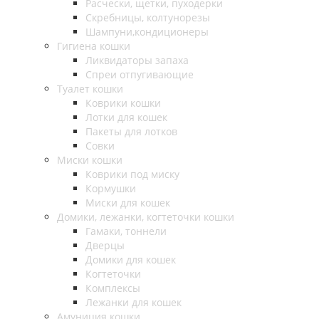
Расчески, щетки, пуходерки
Скребницы, колтунорезы
Шампуни,кондиционеры
Гигиена кошки
Ликвидаторы запаха
Спреи отпугивающие
Туалет кошки
Коврики кошки
Лотки для кошек
Пакеты для лотков
Совки
Миски кошки
Коврики под миску
Кормушки
Миски для кошек
Домики, лежанки, когтеточки кошки
Гамаки, тоннели
Дверцы
Домики для кошек
Когтеточки
Комплексы
Лежанки для кошек
Амуниция кошки