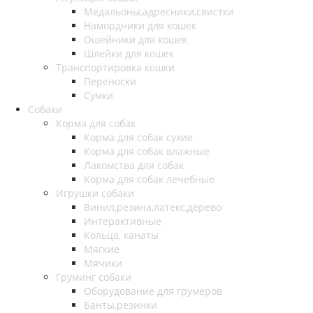
Медальоны,адресники,свистки
Намордники для кошек
Ошейники для кошек
Шлейки для кошек
Транспортировка кошки
Переноски
Сумки
Собаки
Корма для собак
Корма для собак сухие
Корма для собак влажные
Лакомства для собак
Корма для собак лечебные
Игрушки собаки
Винил,резина,латекс,дерево
Интерактивные
Кольца, канаты
Мягкие
Мячики
Груминг собаки
Оборудование для грумеров
Банты,резинки