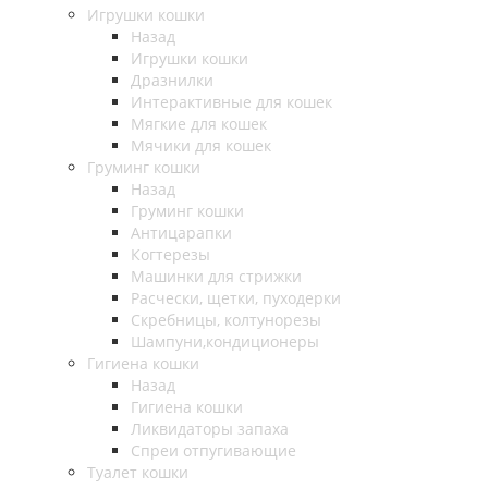
Игрушки кошки
Назад
Игрушки кошки
Дразнилки
Интерактивные для кошек
Мягкие для кошек
Мячики для кошек
Груминг кошки
Назад
Груминг кошки
Антицарапки
Когтерезы
Машинки для стрижки
Расчески, щетки, пуходерки
Скребницы, колтунорезы
Шампуни,кондиционеры
Гигиена кошки
Назад
Гигиена кошки
Ликвидаторы запаха
Спреи отпугивающие
Туалет кошки