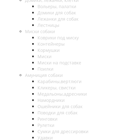
Домики, лежанки, клетки
Вольеры, палатки
Домики для собак
Лежанки для собак
Лестницы
Миски собаки
Коврики под миску
Контейнеры
Кормушки
Миски
Миски на подставке
Поилки
Амуниция собаки
Карабины,вертлюги
Кликеры, свистки
Медальоны,адресники
Намордники
Ошейники для собак
Поводки для собак
Ринговки
Рулетки
Сумки для дрессировки
Удавки