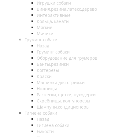
Игрушки собаки
Винил,резина,латекс,дерево
Интерактивные
Кольца, канаты
Мягкие
Мячики
Груминг собаки
Назад
Груминг собаки
Оборудование для грумеров
Банты,резинки
Когтерезы
Краски
Машинки для стрижки
Ножницы
Расчески, щетки, пуходерки
Скребницы, колтунорезы
Шампуни,кондиционеры
Гигиена собаки
Назад
Гигиена собаки
Емкости