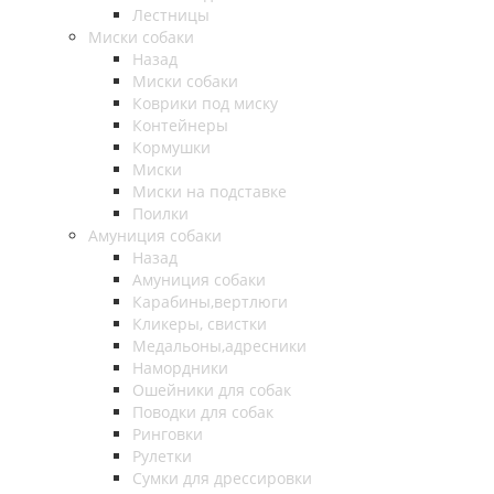
Лестницы
Миски собаки
Назад
Миски собаки
Коврики под миску
Контейнеры
Кормушки
Миски
Миски на подставке
Поилки
Амуниция собаки
Назад
Амуниция собаки
Карабины,вертлюги
Кликеры, свистки
Медальоны,адресники
Намордники
Ошейники для собак
Поводки для собак
Ринговки
Рулетки
Сумки для дрессировки