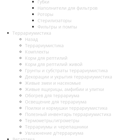
Губки
Наполнители для фильтров
Роторы
Стерилизаторы
Фильтры и помпы
Террариумистика
Назад
Террариумистика
Комплекты
Корм для рептилий
Корм для рептилий живой
Грунты и субстраты террариумистика
Декорации и укрытия террариумистика
Живые змеи и насекомые
Живые ящерицы, амфибии и улитки
Обогрев для террариума
Освещение для террариума
Поилки и кормушки террариумистика
Полезный инвентарь террариумистика
Термометры,гигрометры
Террариумы и черепашники
Увлажнение д/террариума
Ветаптека