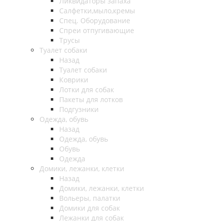
Ликвидаторы запаха
Салфетки,мыло,кремы
Спец. Оборудование
Спреи отпугивающие
Трусы
Туалет собаки
Назад
Туалет собаки
Коврики
Лотки для собак
Пакеты для лотков
Подгузники
Одежда, обувь
Назад
Одежда, обувь
Обувь
Одежда
Домики, лежанки, клетки
Назад
Домики, лежанки, клетки
Вольеры, палатки
Домики для собак
Лежанки для собак