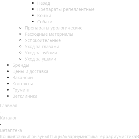
Назад
Препараты репеллентные
Кошки
Собаки
Препараты урологические
Расходные материалы
Успокоительные
Уход за глазами
Уход за зубами
Уход за ушами
Бренды
Цены и доставка
Вакансии
Контакты
Груминг
Ветклиника
Главная
-
Каталог
-
Ветаптека
Кошки
Собаки
Грызуны
Птицы
Аквариумистика
Террариумистика
В