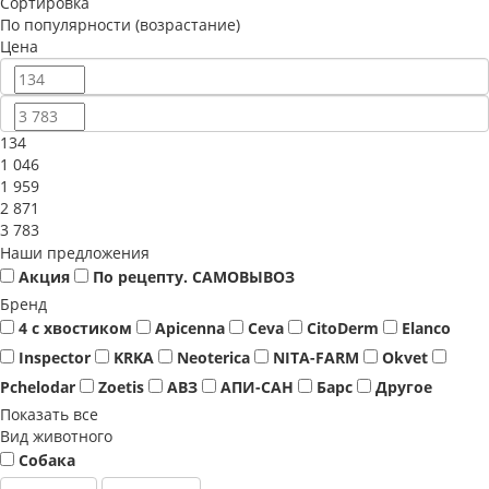
Сортировка
По популярности (возрастание)
Цена
134
1 046
1 959
2 871
3 783
Наши предложения
Акция
По рецепту. САМОВЫВОЗ
Бренд
4 с хвостиком
Apicenna
Ceva
CitoDerm
Elanco
Inspector
KRKA
Neoterica
NITA-FARM
Okvet
Pchelodar
Zoetis
АВЗ
АПИ-САН
Барс
Другое
Показать все
Вид животного
Собака