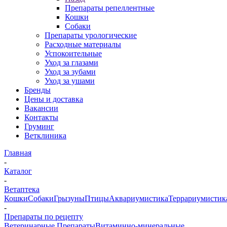
Препараты репеллентные
Кошки
Собаки
Препараты урологические
Расходные материалы
Успокоительные
Уход за глазами
Уход за зубами
Уход за ушами
Бренды
Цены и доставка
Вакансии
Контакты
Груминг
Ветклиника
Главная
-
Каталог
-
Ветаптека
Кошки
Собаки
Грызуны
Птицы
Аквариумистика
Террариумистик
-
Препараты по рецепту
Ветеринарные Препараты
Витаминно-минеральные