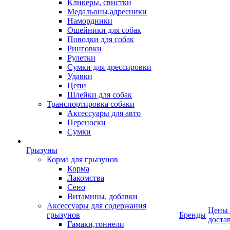
Кликеры, свистки
Медальоны,адресники
Намордники
Ошейники для собак
Поводки для собак
Ринговки
Рулетки
Сумки для дрессировки
Удавки
Цепи
Шлейки для собак
Транспортировка собаки
Аксессуары для авто
Переноски
Сумки
Грызуны
Корма для грызунов
Корма
Лакомства
Сено
Витамины, добавки
Аксессуары для содержания
Цены
грызунов
Бренды
доста
Гамаки,тоннели