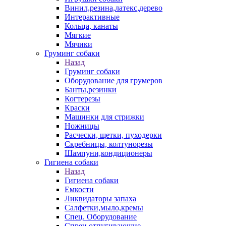
Винил,резина,латекс,дерево
Интерактивные
Кольца, канаты
Мягкие
Мячики
Груминг собаки
Назад
Груминг собаки
Оборудование для грумеров
Банты,резинки
Когтерезы
Краски
Машинки для стрижки
Ножницы
Расчески, щетки, пуходерки
Скребницы, колтунорезы
Шампуни,кондиционеры
Гигиена собаки
Назад
Гигиена собаки
Емкости
Ликвидаторы запаха
Салфетки,мыло,кремы
Спец. Оборудование
Спреи отпугивающие