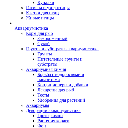
Купалки
Гигиена и уход птицы
Клетки для птиц
Живые птицы
Аквариумистика
Корм для рыб
Замороженный
Сухой
Грунты и субстраты аквариумистика
Грунты
Питательные грунты и
субстраты
Аквариумная химия
Борьба с водорослями и
паразитами
Кондиционеры и добавки
Лекарства для рыб
Тесты
Удобрения для растений
Аквариумы
Декорации аквариумистика
Гроты,камни
Растения,коряги
Фон