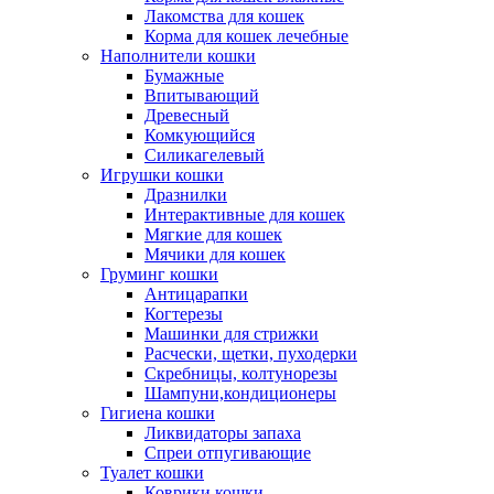
Лакомства для кошек
Корма для кошек лечебные
Наполнители кошки
Бумажные
Впитывающий
Древесный
Комкующийся
Силикагелевый
Игрушки кошки
Дразнилки
Интерактивные для кошек
Мягкие для кошек
Мячики для кошек
Груминг кошки
Антицарапки
Когтерезы
Машинки для стрижки
Расчески, щетки, пуходерки
Скребницы, колтунорезы
Шампуни,кондиционеры
Гигиена кошки
Ликвидаторы запаха
Спреи отпугивающие
Туалет кошки
Коврики кошки