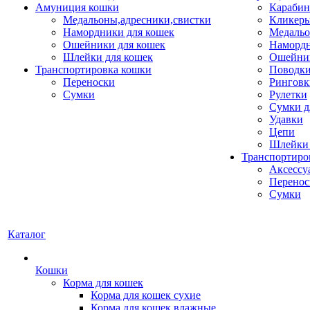
Амуниция кошки
Карабин
Медальоны,адресники,свистки
Кликеры
Намордники для кошек
Медальо
Ошейники для кошек
Наморд
Шлейки для кошек
Ошейник
Транспортировка кошки
Поводки
Переноски
Ринговк
Сумки
Рулетки
Сумки д
Удавки
Цепи
Шлейки 
Транспортиро
Аксессу
Перенос
Сумки
Каталог
Кошки
Корма для кошек
Корма для кошек сухие
Корма для кошек влажные