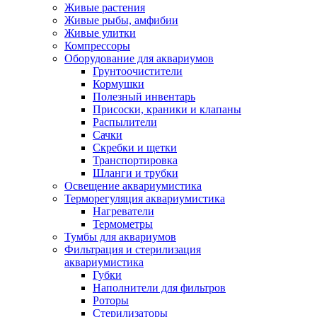
Живые растения
Живые рыбы, амфибии
Живые улитки
Компрессоры
Оборудование для аквариумов
Грунтоочистители
Кормушки
Полезный инвентарь
Присоски, краники и клапаны
Распылители
Сачки
Скребки и щетки
Транспортировка
Шланги и трубки
Освещение аквариумистика
Терморегуляция аквариумистика
Нагреватели
Термометры
Тумбы для аквариумов
Фильтрация и стерилизация
аквариумистика
Губки
Наполнители для фильтров
Роторы
Стерилизаторы