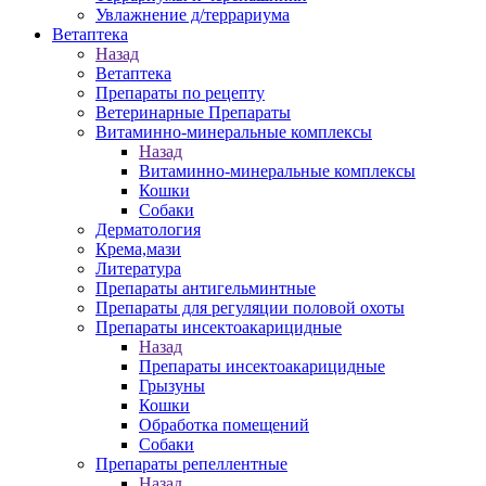
Увлажнение д/террариума
Ветаптека
Назад
Ветаптека
Препараты по рецепту
Ветеринарные Препараты
Витаминно-минеральные комплексы
Назад
Витаминно-минеральные комплексы
Кошки
Собаки
Дерматология
Крема,мази
Литература
Препараты антигельминтные
Препараты для регуляции половой охоты
Препараты инсектоакарицидные
Назад
Препараты инсектоакарицидные
Грызуны
Кошки
Обработка помещений
Собаки
Препараты репеллентные
Назад