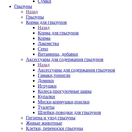
Сумки
Грызуны
Назад
Грызуны
Корма для грызунов
Назад
Корма для грызунов
Корма
Лакомства
Сено
Витамины, добавки
Аксессуары для содержания грызунов
Назад
Аксессуары для содержания грызунов
Гамаки,тоннели
Домики
Игрушки
Колеса,прогулочные шары
Купалки
Миски,кормушки,поилки
Туалеты
Шлейки,поводки для грызунов
Гигиена и уход грызуны
Живые животные
Клетки, переноски грызуны