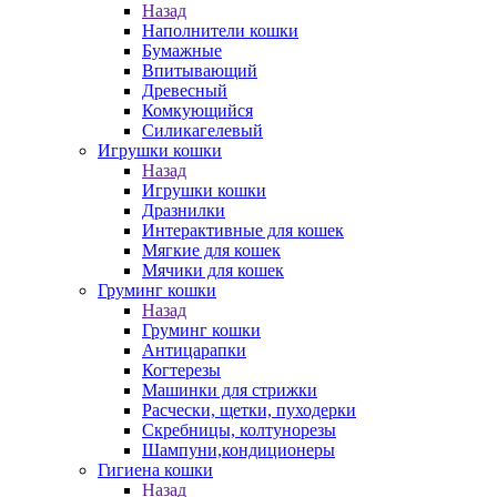
Назад
Наполнители кошки
Бумажные
Впитывающий
Древесный
Комкующийся
Силикагелевый
Игрушки кошки
Назад
Игрушки кошки
Дразнилки
Интерактивные для кошек
Мягкие для кошек
Мячики для кошек
Груминг кошки
Назад
Груминг кошки
Антицарапки
Когтерезы
Машинки для стрижки
Расчески, щетки, пуходерки
Скребницы, колтунорезы
Шампуни,кондиционеры
Гигиена кошки
Назад