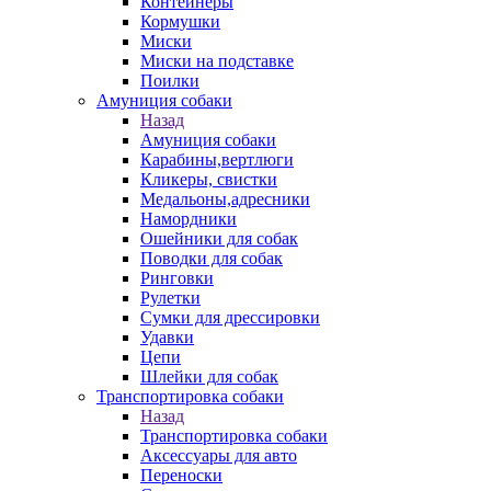
Контейнеры
Кормушки
Миски
Миски на подставке
Поилки
Амуниция собаки
Назад
Амуниция собаки
Карабины,вертлюги
Кликеры, свистки
Медальоны,адресники
Намордники
Ошейники для собак
Поводки для собак
Ринговки
Рулетки
Сумки для дрессировки
Удавки
Цепи
Шлейки для собак
Транспортировка собаки
Назад
Транспортировка собаки
Аксессуары для авто
Переноски