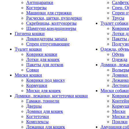
Антицарапки
Салфетк
Когтерезы
Спец. О
Машинки для стрижки
Спреи о
Расчески, щетки, пуходерки
Трусы
Скребницы, колтунорезы
Туалет собаки
Шампуни,кондиционеры
Коврик
Гигиена кошки
Лотки д
Ликвидаторы запаха
Пакеты 
Спреи отпугивающие
Подгузн
Туалет кошки
Одежда, обувь
Коврики кошки
Обувь
Лотки для кошек
Одежда
Пакеты для лотков
Домики, лежа
Совки
Вольеры
Миски кошки
Домики 
Коврики под миску
Лежанки
Кормушки
Лестни
Миски для кошек
Миски собаки
Домики, лежанки, когтеточки кошки
Коврики
Гамаки, тоннели
Контей
Дверцы
Кормуш
Домики для кошек
Миски
Когтеточки
Миски н
Комплексы
Поилки
Лежанки для кошек
Амуниция со