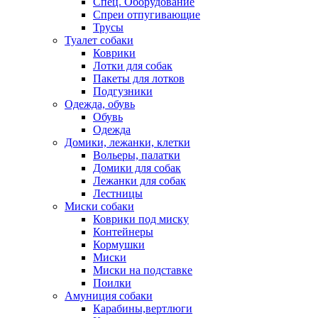
Спец. Оборудование
Спреи отпугивающие
Трусы
Туалет собаки
Коврики
Лотки для собак
Пакеты для лотков
Подгузники
Одежда, обувь
Обувь
Одежда
Домики, лежанки, клетки
Вольеры, палатки
Домики для собак
Лежанки для собак
Лестницы
Миски собаки
Коврики под миску
Контейнеры
Кормушки
Миски
Миски на подставке
Поилки
Амуниция собаки
Карабины,вертлюги