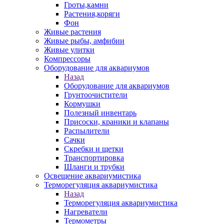
Гроты,камни
Растения,коряги
Фон
Живые растения
Живые рыбы, амфибии
Живые улитки
Компрессоры
Оборудование для аквариумов
Назад
Оборудование для аквариумов
Грунтоочистители
Кормушки
Полезный инвентарь
Присоски, краники и клапаны
Распылители
Сачки
Скребки и щетки
Транспортировка
Шланги и трубки
Освещение аквариумистика
Терморегуляция аквариумистика
Назад
Терморегуляция аквариумистика
Нагреватели
Термометры