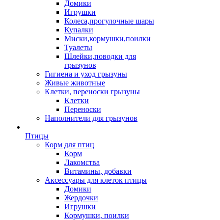
Домики
Игрушки
Колеса,прогулочные шары
Купалки
Миски,кормушки,поилки
Туалеты
Шлейки,поводки для
грызунов
Гигиена и уход грызуны
Живые животные
Клетки, переноски грызуны
Клетки
Переноски
Наполнители для грызунов
Птицы
Корм для птиц
Корм
Лакомства
Витамины, добавки
Аксессуары для клеток птицы
Домики
Жердочки
Игрушки
Кормушки, поилки