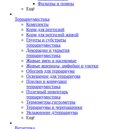
Фильтры и помпы
Ещё
Террариумистика
Комплекты
Корм для рептилий
Корм для рептилий живой
Грунты и субстраты
террариумистика
Декорации и укрытия
террариумистика
Живые змеи и насекомые
Живые ящерицы, амфибии и улитки
Обогрев для террариума
Освещение для террариума
Поилки и кормушки
террариумистика
Полезный инвентарь
террариумистика
Термометры,гигрометры
Террариумы и черепашники
Увлажнение д/террариума
Ещё
Ветаптека