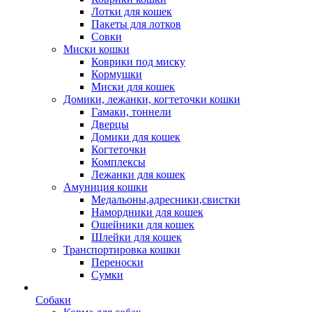
Лотки для кошек
Пакеты для лотков
Совки
Миски кошки
Коврики под миску
Кормушки
Миски для кошек
Домики, лежанки, когтеточки кошки
Гамаки, тоннели
Дверцы
Домики для кошек
Когтеточки
Комплексы
Лежанки для кошек
Амуниция кошки
Медальоны,адресники,свистки
Намордники для кошек
Ошейники для кошек
Шлейки для кошек
Транспортировка кошки
Переноски
Сумки
Собаки