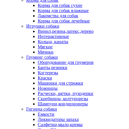
Корма для собак
Корма для собак сухие
Корма для собак влажные
Лакомства для собак
Корма для собак лечебные
Игрушки собаки
Винил,резина,латекс,дерево
Интерактивные
Кольца, канаты
Мягкие
Мячики
Груминг собаки
Оборудование для грумеров
Банты,резинки
Когтерезы
Краски
Машинки для стрижки
Ножницы
Расчески, щетки, пуходерки
Скребницы, колтунорезы
Шампуни,кондиционеры
Гигиена собаки
Емкости
Ликвидаторы запаха
Салфетки,мыло,кремы