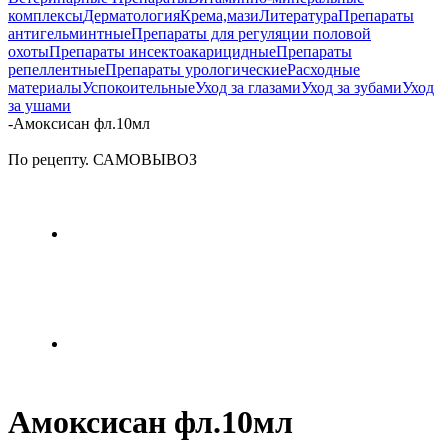
комплексы
Дерматология
Крема,мази
Литература
Препараты
антигельминтные
Препараты для регуляции половой
охоты
Препараты инсектоакарицидные
Препараты
репеллентные
Препараты урологические
Расходные
материалы
Успокоительные
Уход за глазами
Уход за зубами
Уход
за ушами
-
Амоксисан фл.10мл
По рецепту. САМОВЫВОЗ
Амоксисан фл.10мл