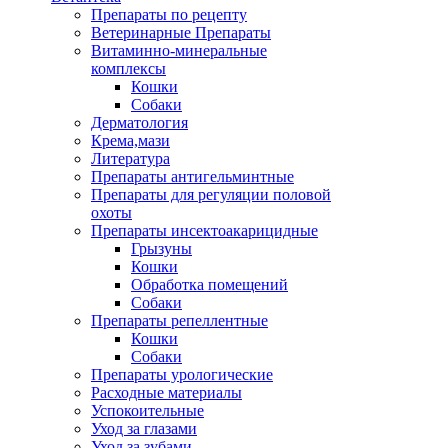
Препараты по рецепту
Ветеринарные Препараты
Витаминно-минеральные
комплексы
Кошки
Собаки
Дерматология
Крема,мази
Литература
Препараты антигельминтные
Препараты для регуляции половой
охоты
Препараты инсектоакарицидные
Грызуны
Кошки
Обработка помещений
Собаки
Препараты репеллентные
Кошки
Собаки
Препараты урологические
Расходные материалы
Успокоительные
Уход за глазами
Уход за зубами