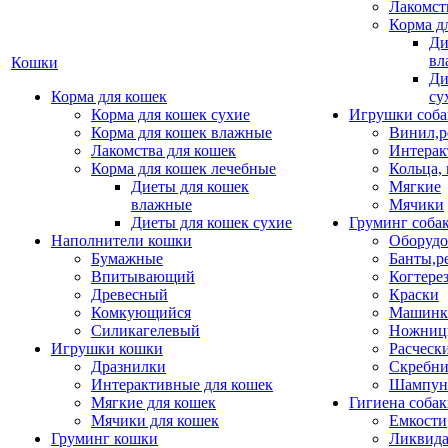
Лакомст
Корма д
Ди
вл
Кошки
Ди
Корма для кошек
су
Корма для кошек сухие
Игрушки соба
Корма для кошек влажные
Винил,р
Лакомства для кошек
Интерак
Корма для кошек лечебные
Кольца,
Диеты для кошек
Мягкие
влажные
Мячики
Диеты для кошек сухие
Груминг соба
Наполнители кошки
Оборудо
Бумажные
Банты,р
Впитывающий
Когтере
Древесный
Краски
Комкующийся
Машинки
Силикагелевый
Ножни
Игрушки кошки
Расческ
Дразнилки
Скребни
Интерактивные для кошек
Шампун
Мягкие для кошек
Гигиена соба
Мячики для кошек
Емкости
Груминг кошки
Ликвида