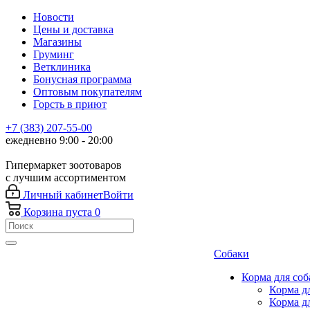
Новости
Цены и доставка
Магазины
Груминг
Ветклиника
Бонусная программа
Оптовым покупателям
Горсть в приют
+7 (383) 207-55-00
ежедневно 9:00 - 20:00
Гипермаркет зоотоваров
с лучшим ассортиментом
Личный кабинет
Войти
Корзина
пуста
0
Собаки
Корма для соб
Корма д
Корма д