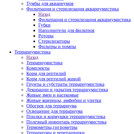
Тумбы для аквариумов
Фильтрация и стерилизация аквариумистика
Назад
Фильтрация и стерилизация аквариумистика
Губки
Наполнители для фильтров
Роторы
Стерилизаторы
Фильтры и помпы
Террариумистика
Назад
Террариумистика
Комплекты
Корм для рептилий
Корм для рептилий живой
Грунты и субстраты террариумистика
Декорации и укрытия террариумистика
Живые змеи и насекомые
Живые ящерицы, амфибии и улитки
Обогрев для террариума
Освещение для террариума
Поилки и кормушки террариумистика
Полезный инвентарь террариумистика
Термометры,гигрометры
Террариумы и черепашники