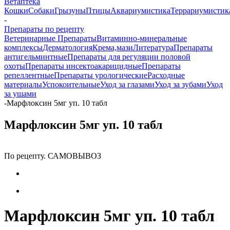
Ветаптека
Кошки
Собаки
Грызуны
Птицы
Аквариумистика
Террариумистик
-
Препараты по рецепту
Ветеринарные Препараты
Витаминно-минеральные
комплексы
Дерматология
Крема,мази
Литература
Препараты
антигельминтные
Препараты для регуляции половой
охоты
Препараты инсектоакарицидные
Препараты
репеллентные
Препараты урологические
Расходные
материалы
Успокоительные
Уход за глазами
Уход за зубами
Уход
за ушами
-
Марфлоксин 5мг уп. 10 табл
Марфлоксин 5мг уп. 10 табл
По рецепту. САМОВЫВОЗ
Марфлоксин 5мг уп. 10 табл