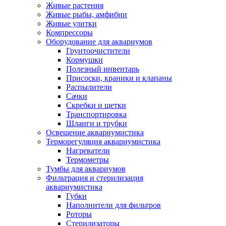
Живые растения
Живые рыбы, амфибии
Живые улитки
Компрессоры
Оборудование для аквариумов
Грунтоочистители
Кормушки
Полезный инвентарь
Присоски, краники и клапаны
Распылители
Сачки
Скребки и щетки
Транспортировка
Шланги и трубки
Освещение аквариумистика
Терморегуляция аквариумистика
Нагреватели
Термометры
Тумбы для аквариумов
Фильтрация и стерилизация
аквариумистика
Губки
Наполнители для фильтров
Роторы
Стерилизаторы