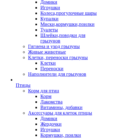
Домики
Игрушки
Колеса,прогулочные шары
Купалки
Миски,кормушки,поилки
Туалеты
Шлейки,поводки для
грызунов
Гигиена и уход грызуны
Живые животные
Клетки, переноски грызуны
Клетки
Переноски
Наполнители для грызунов
Птицы
Корм для птиц
Корм
Лакомства
Витамины, добавки
Аксессуары для клеток птицы
Домики
Жердочки
Игрушки
Кормушки, поилки