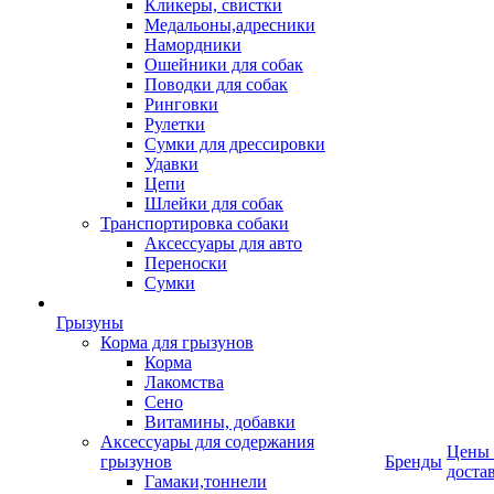
Кликеры, свистки
Медальоны,адресники
Намордники
Ошейники для собак
Поводки для собак
Ринговки
Рулетки
Сумки для дрессировки
Удавки
Цепи
Шлейки для собак
Транспортировка собаки
Аксессуары для авто
Переноски
Сумки
Грызуны
Корма для грызунов
Корма
Лакомства
Сено
Витамины, добавки
Аксессуары для содержания
Цены
грызунов
Бренды
доста
Гамаки,тоннели