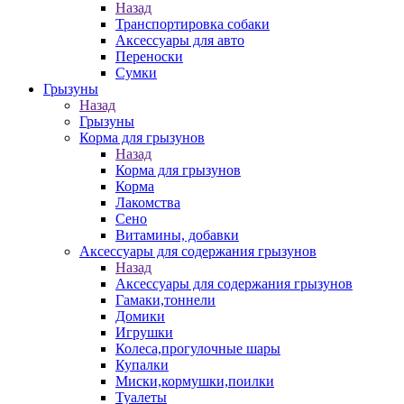
Назад
Транспортировка собаки
Аксессуары для авто
Переноски
Сумки
Грызуны
Назад
Грызуны
Корма для грызунов
Назад
Корма для грызунов
Корма
Лакомства
Сено
Витамины, добавки
Аксессуары для содержания грызунов
Назад
Аксессуары для содержания грызунов
Гамаки,тоннели
Домики
Игрушки
Колеса,прогулочные шары
Купалки
Миски,кормушки,поилки
Туалеты