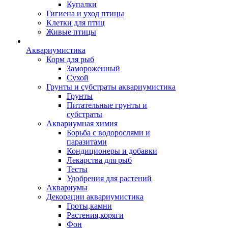
Купалки
Гигиена и уход птицы
Клетки для птиц
Живые птицы
Аквариумистика
Корм для рыб
Замороженный
Сухой
Грунты и субстраты аквариумистика
Грунты
Питательные грунты и
субстраты
Аквариумная химия
Борьба с водорослями и
паразитами
Кондиционеры и добавки
Лекарства для рыб
Тесты
Удобрения для растений
Аквариумы
Декорации аквариумистика
Гроты,камни
Растения,коряги
Фон