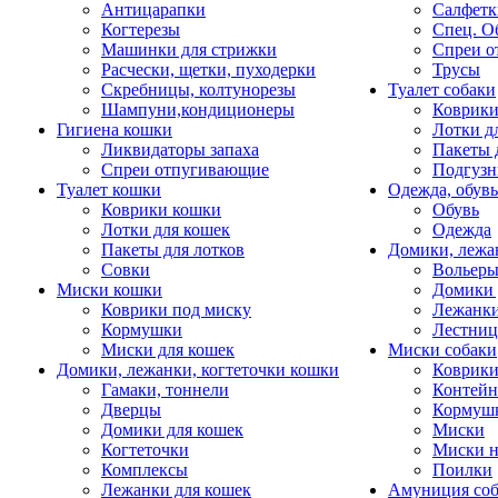
Антицарапки
Салфетк
Когтерезы
Спец. О
Машинки для стрижки
Спреи о
Расчески, щетки, пуходерки
Трусы
Скребницы, колтунорезы
Туалет собаки
Шампуни,кондиционеры
Коврик
Гигиена кошки
Лотки д
Ликвидаторы запаха
Пакеты 
Спреи отпугивающие
Подгузн
Туалет кошки
Одежда, обувь
Коврики кошки
Обувь
Лотки для кошек
Одежда
Пакеты для лотков
Домики, лежа
Совки
Вольеры
Миски кошки
Домики 
Коврики под миску
Лежанки
Кормушки
Лестни
Миски для кошек
Миски собаки
Домики, лежанки, когтеточки кошки
Коврики
Гамаки, тоннели
Контей
Дверцы
Кормуш
Домики для кошек
Миски
Когтеточки
Миски н
Комплексы
Поилки
Лежанки для кошек
Амуниция со