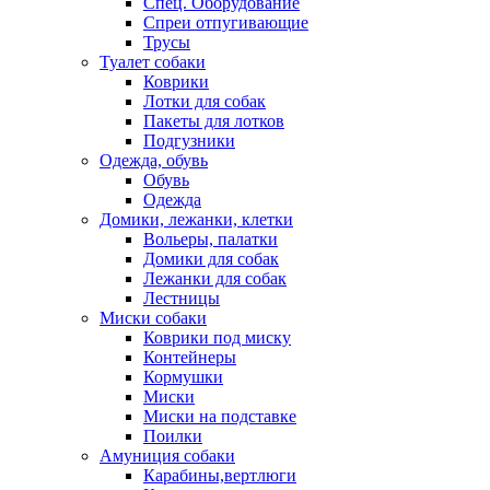
Спец. Оборудование
Спреи отпугивающие
Трусы
Туалет собаки
Коврики
Лотки для собак
Пакеты для лотков
Подгузники
Одежда, обувь
Обувь
Одежда
Домики, лежанки, клетки
Вольеры, палатки
Домики для собак
Лежанки для собак
Лестницы
Миски собаки
Коврики под миску
Контейнеры
Кормушки
Миски
Миски на подставке
Поилки
Амуниция собаки
Карабины,вертлюги