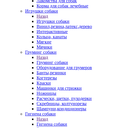
Лакомства для собак
Корма для собак лечебные
Игрушки собаки
Назад
Игрушки собаки
Винил,резина,латекс,дерево
Интерактивные
Кольца, канаты
Мягкие
Мячики
Груминг собаки
Назад
Груминг собаки
Оборудование для грумеров
Банты,резинки
Когтерезы
Краски
Машинки для стрижки
Ножницы
Расчески, щетки, пуходерки
Скребницы, колтунорезы
Шампуни,кондиционеры
Гигиена собаки
Назад
Гигиена собаки