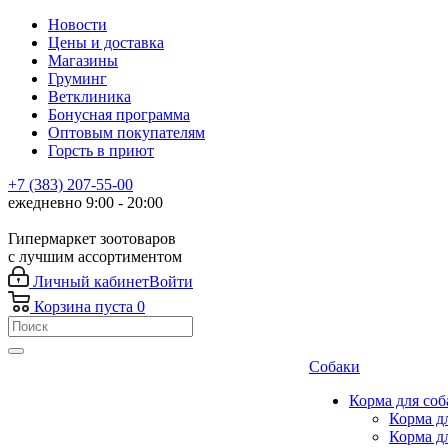
Новости
Цены и доставка
Магазины
Груминг
Ветклиника
Бонусная программа
Оптовым покупателям
Горсть в приют
+7 (383) 207-55-00
ежедневно 9:00 - 20:00
Гипермаркет зоотоваров
с лучшим ассортиментом
Личный кабинет
Войти
Корзина
пуста
0
Собаки
Корма для соб
Корма д
Корма д