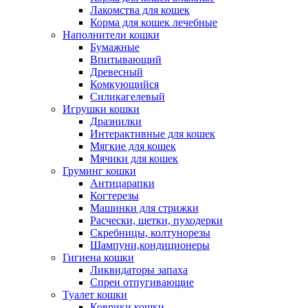
Лакомства для кошек
Корма для кошек лечебные
Наполнители кошки
Бумажные
Впитывающий
Древесный
Комкующийся
Силикагелевый
Игрушки кошки
Дразнилки
Интерактивные для кошек
Мягкие для кошек
Мячики для кошек
Груминг кошки
Антицарапки
Когтерезы
Машинки для стрижки
Расчески, щетки, пуходерки
Скребницы, колтунорезы
Шампуни,кондиционеры
Гигиена кошки
Ликвидаторы запаха
Спреи отпугивающие
Туалет кошки
Коврики кошки