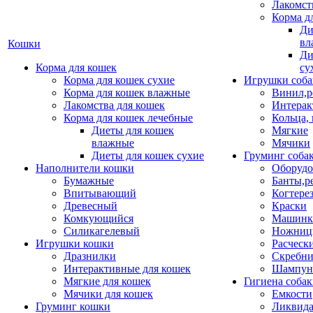
Лакомст
Корма д
Ди
вл
Кошки
Ди
Корма для кошек
су
Корма для кошек сухие
Игрушки соба
Корма для кошек влажные
Винил,р
Лакомства для кошек
Интерак
Корма для кошек лечебные
Кольца,
Диеты для кошек
Мягкие
влажные
Мячики
Диеты для кошек сухие
Груминг соба
Наполнители кошки
Оборудо
Бумажные
Банты,р
Впитывающий
Когтере
Древесный
Краски
Комкующийся
Машинки
Силикагелевый
Ножни
Игрушки кошки
Расческ
Дразнилки
Скребни
Интерактивные для кошек
Шампун
Мягкие для кошек
Гигиена соба
Мячики для кошек
Емкости
Груминг кошки
Ликвида