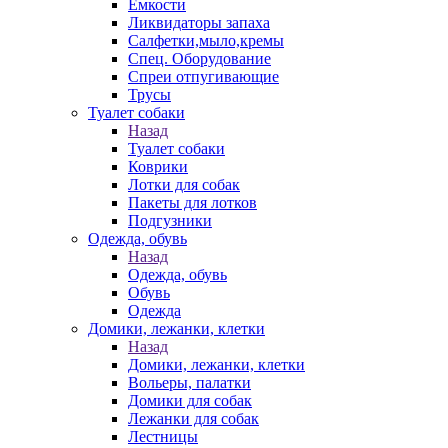
Емкости
Ликвидаторы запаха
Салфетки,мыло,кремы
Спец. Оборудование
Спреи отпугивающие
Трусы
Туалет собаки
Назад
Туалет собаки
Коврики
Лотки для собак
Пакеты для лотков
Подгузники
Одежда, обувь
Назад
Одежда, обувь
Обувь
Одежда
Домики, лежанки, клетки
Назад
Домики, лежанки, клетки
Вольеры, палатки
Домики для собак
Лежанки для собак
Лестницы