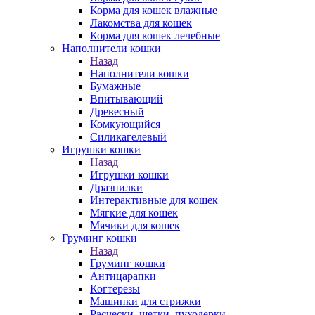
Корма для кошек влажные
Лакомства для кошек
Корма для кошек лечебные
Наполнители кошки
Назад
Наполнители кошки
Бумажные
Впитывающий
Древесный
Комкующийся
Силикагелевый
Игрушки кошки
Назад
Игрушки кошки
Дразнилки
Интерактивные для кошек
Мягкие для кошек
Мячики для кошек
Груминг кошки
Назад
Груминг кошки
Антицарапки
Когтерезы
Машинки для стрижки
Расчески, щетки, пуходерки