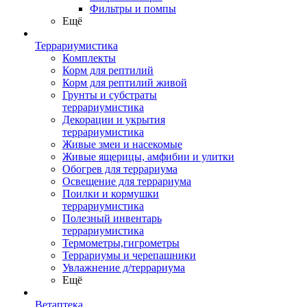
Фильтры и помпы
Ещё
Террариумистика
Комплекты
Корм для рептилий
Корм для рептилий живой
Грунты и субстраты
террариумистика
Декорации и укрытия
террариумистика
Живые змеи и насекомые
Живые ящерицы, амфибии и улитки
Обогрев для террариума
Освещение для террариума
Поилки и кормушки
террариумистика
Полезный инвентарь
террариумистика
Термометры,гигрометры
Террариумы и черепашники
Увлажнение д/террариума
Ещё
Ветаптека