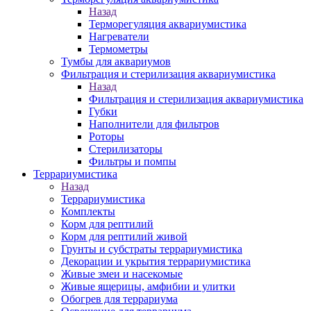
Назад
Терморегуляция аквариумистика
Нагреватели
Термометры
Тумбы для аквариумов
Фильтрация и стерилизация аквариумистика
Назад
Фильтрация и стерилизация аквариумистика
Губки
Наполнители для фильтров
Роторы
Стерилизаторы
Фильтры и помпы
Террариумистика
Назад
Террариумистика
Комплекты
Корм для рептилий
Корм для рептилий живой
Грунты и субстраты террариумистика
Декорации и укрытия террариумистика
Живые змеи и насекомые
Живые ящерицы, амфибии и улитки
Обогрев для террариума