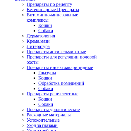
Препараты по рецепту
Ветеринарные Препараты
Витаминно-минеральные
комплексы
Кошки
Собаки
Дерматология
Крема,мази
Литература
Препараты антигельминтные
Препараты для регуляции половой
охоты
Препараты инсектоакарицидные
Грызуны
Кошки
Обработка помещений
Собаки
Препараты репеллентные
Кошки
Собаки
Препараты урологические
Расходные материалы
Успокоительные
Уход за глазами
Уход за зубами