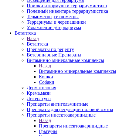
Освещение для террариума
Поилки и кормушки террариумистика
Полезный инвентарь террариумистика
Термометры,гигрометры
Террариумы и черепашники
Увлажнение д/террариума
Ветаптека
Назад
Ветаптека
Препараты по рецепту
Ветеринарные Препараты
Витаминно-минеральные комплексы
Назад
Витаминно-минеральные комплексы
Кошки
Собаки
Дерматология
Крема,мази
Литература
Препараты антигельминтные
Препараты для регуляции половой охоты
Препараты инсектоакарицидные
Назад
Препараты инсектоакарицидные
Грызуны