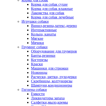
Корма для собак
Корма для собак сухие
Корма для собак влажные
Лакомства для собак
Корма для собак лечебные
Игрушки собаки
Винил,резина,латекс,дерево
Интерактивные
Кольца, канаты
Мягкие
Мячики
Груминг собаки
Оборудование для грумеров
Банты,резинки
Когтерезы
Краски
Машинки для стрижки
Ножницы
Расчески, щетки, пуходерки
Скребницы, колтунорезы
Шампуни,кондиционеры
Гигиена собаки
Емкости
Ликвидаторы запаха
Салфетки,мыло,кремы