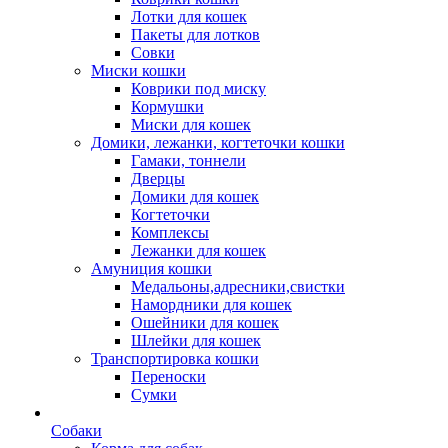
Лотки для кошек
Пакеты для лотков
Совки
Миски кошки
Коврики под миску
Кормушки
Миски для кошек
Домики, лежанки, когтеточки кошки
Гамаки, тоннели
Дверцы
Домики для кошек
Когтеточки
Комплексы
Лежанки для кошек
Амуниция кошки
Медальоны,адресники,свистки
Намордники для кошек
Ошейники для кошек
Шлейки для кошек
Транспортировка кошки
Переноски
Сумки
Собаки