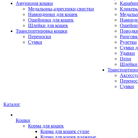
Амуниция кошки
Карабин
Медальоны,адресники,свистки
Кликеры
Намордники для кошек
Медальо
Ошейники для кошек
Наморд
Шлейки для кошек
Ошейник
Транспортировка кошки
Поводки
Переноски
Ринговк
Сумки
Рулетки
Сумки д
Удавки
Цепи
Шлейки 
Транспортиро
Аксессу
Перенос
Сумки
Каталог
Кошки
Корма для кошек
Корма для кошек сухие
Корма для кошек влажные