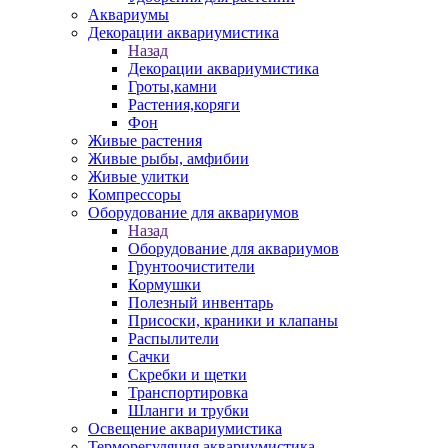
Аквариумы
Декорации аквариумистика
Назад
Декорации аквариумистика
Гроты,камни
Растения,коряги
Фон
Живые растения
Живые рыбы, амфибии
Живые улитки
Компрессоры
Оборудование для аквариумов
Назад
Оборудование для аквариумов
Грунтоочистители
Кормушки
Полезный инвентарь
Присоски, краники и клапаны
Распылители
Сачки
Скребки и щетки
Транспортировка
Шланги и трубки
Освещение аквариумистика
Терморегуляция аквариумистика