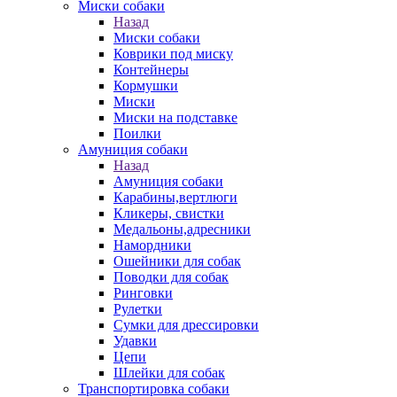
Миски собаки
Назад
Миски собаки
Коврики под миску
Контейнеры
Кормушки
Миски
Миски на подставке
Поилки
Амуниция собаки
Назад
Амуниция собаки
Карабины,вертлюги
Кликеры, свистки
Медальоны,адресники
Намордники
Ошейники для собак
Поводки для собак
Ринговки
Рулетки
Сумки для дрессировки
Удавки
Цепи
Шлейки для собак
Транспортировка собаки