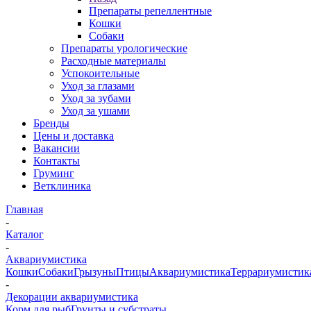
Препараты репеллентные
Кошки
Собаки
Препараты урологические
Расходные материалы
Успокоительные
Уход за глазами
Уход за зубами
Уход за ушами
Бренды
Цены и доставка
Вакансии
Контакты
Груминг
Ветклиника
Главная
-
Каталог
-
Аквариумистика
Кошки
Собаки
Грызуны
Птицы
Аквариумистика
Террариумистик
-
Декорации аквариумистика
Корм для рыб
Грунты и субстраты