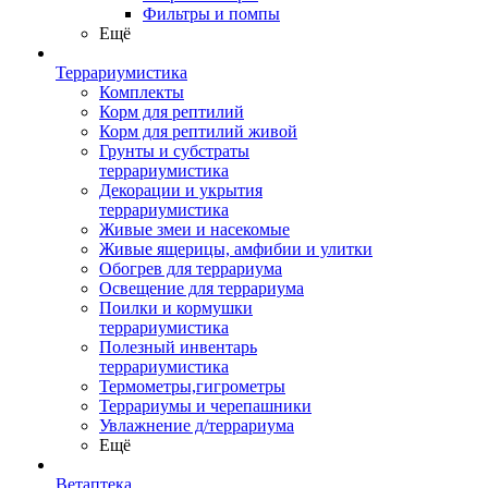
Фильтры и помпы
Ещё
Террариумистика
Комплекты
Корм для рептилий
Корм для рептилий живой
Грунты и субстраты
террариумистика
Декорации и укрытия
террариумистика
Живые змеи и насекомые
Живые ящерицы, амфибии и улитки
Обогрев для террариума
Освещение для террариума
Поилки и кормушки
террариумистика
Полезный инвентарь
террариумистика
Термометры,гигрометры
Террариумы и черепашники
Увлажнение д/террариума
Ещё
Ветаптека