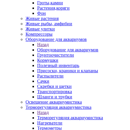
Гроты,камни
Растения,коряги
Фон
Живые растения
Живые рыбы, амфибии
Живые улитки
Компрессоры
Оборудование для аквариумов
Назад
Оборудование для аквариумов
Грунтоочистители
Кормушки
Полезный инвентарь
Присоски, краники и клапаны
Распылители
Сачки
Скребки и щетки
Транспортировка
Шланги и трубки
Освещение аквариумистика
Терморегуляция аквариумистика
Назад
Терморегуляция аквариумистика
Нагреватели
Термометры