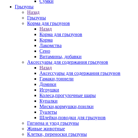
Сумки
Грызуны
Назад
Грызуны
Корма для грызунов
Назад
Корма для грызунов
Корма
Лакомства
Сено
Витамины, добавки
Аксессуары для содержания грызунов
Назад
Аксессуары для содержания грызунов
Гамаки,тоннели
Домики
Игрушки
Колеса,прогулочные шары
Купалки
Миски,кормушки,поилки
Туалеты
Шлейки,поводки для грызунов
Гигиена и уход грызуны
Живые животные
Клетки, переноски грызуны