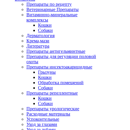
Препараты по рецепту
Ветеринарные Препараты
Витаминно-минеральные
комплексы
Кошки
Собаки
Дерматология
Крема,мази
Литература
Препараты антигельминтные
Препараты для регуляции половой
охоты
Препараты инсектоакарицидные
Грызуны
Кошки
Обработка помещений
Собаки
Препараты репеллентные
Кошки
Собаки
Препараты урологические
Расходные материалы
Успокоительные
Уход за глазами
Уход за зубами