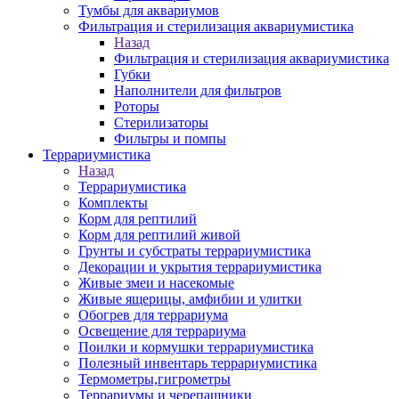
Тумбы для аквариумов
Фильтрация и стерилизация аквариумистика
Назад
Фильтрация и стерилизация аквариумистика
Губки
Наполнители для фильтров
Роторы
Стерилизаторы
Фильтры и помпы
Террариумистика
Назад
Террариумистика
Комплекты
Корм для рептилий
Корм для рептилий живой
Грунты и субстраты террариумистика
Декорации и укрытия террариумистика
Живые змеи и насекомые
Живые ящерицы, амфибии и улитки
Обогрев для террариума
Освещение для террариума
Поилки и кормушки террариумистика
Полезный инвентарь террариумистика
Термометры,гигрометры
Террариумы и черепашники