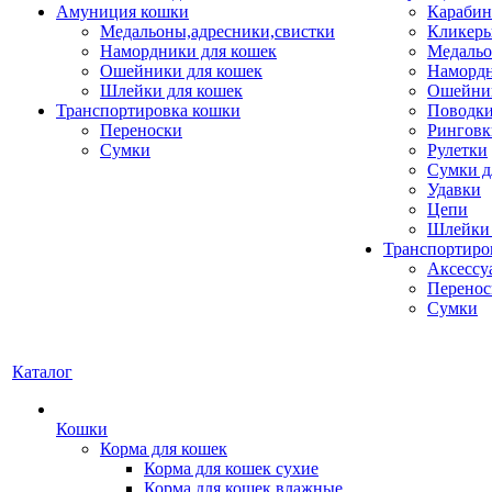
Амуниция кошки
Карабин
Медальоны,адресники,свистки
Кликеры
Намордники для кошек
Медальо
Ошейники для кошек
Наморд
Шлейки для кошек
Ошейник
Транспортировка кошки
Поводки
Переноски
Ринговк
Сумки
Рулетки
Сумки д
Удавки
Цепи
Шлейки 
Транспортиро
Аксессу
Перенос
Сумки
Каталог
Кошки
Корма для кошек
Корма для кошек сухие
Корма для кошек влажные