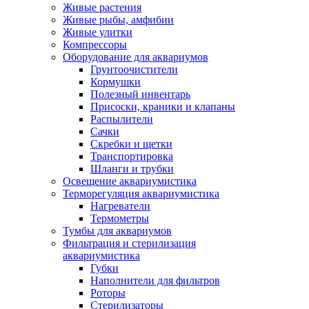
Живые растения
Живые рыбы, амфибии
Живые улитки
Компрессоры
Оборудование для аквариумов
Грунтоочистители
Кормушки
Полезный инвентарь
Присоски, краники и клапаны
Распылители
Сачки
Скребки и щетки
Транспортировка
Шланги и трубки
Освещение аквариумистика
Терморегуляция аквариумистика
Нагреватели
Термометры
Тумбы для аквариумов
Фильтрация и стерилизация
аквариумистика
Губки
Наполнители для фильтров
Роторы
Стерилизаторы