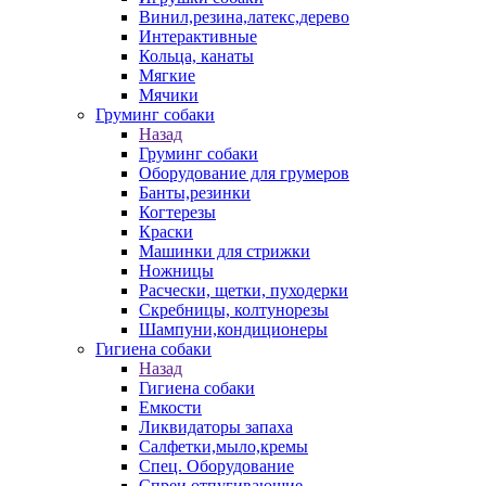
Винил,резина,латекс,дерево
Интерактивные
Кольца, канаты
Мягкие
Мячики
Груминг собаки
Назад
Груминг собаки
Оборудование для грумеров
Банты,резинки
Когтерезы
Краски
Машинки для стрижки
Ножницы
Расчески, щетки, пуходерки
Скребницы, колтунорезы
Шампуни,кондиционеры
Гигиена собаки
Назад
Гигиена собаки
Емкости
Ликвидаторы запаха
Салфетки,мыло,кремы
Спец. Оборудование
Спреи отпугивающие