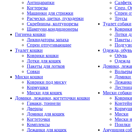
Антицарапки
Салфетк
Когтерезы
Спец. О
Машинки для стрижки
Спреи о
Расчески, щетки, пуходерки
Трусы
Скребницы, колтунорезы
Туалет собаки
Шампуни,кондиционеры
Коврик
Гигиена кошки
Лотки д
Ликвидаторы запаха
Пакеты 
Спреи отпугивающие
Подгузн
Туалет кошки
Одежда, обувь
Коврики кошки
Обувь
Лотки для кошек
Одежда
Пакеты для лотков
Домики, лежа
Совки
Вольеры
Миски кошки
Домики 
Коврики под миску
Лежанки
Кормушки
Лестни
Миски для кошек
Миски собаки
Домики, лежанки, когтеточки кошки
Коврики
Гамаки, тоннели
Контей
Дверцы
Кормуш
Домики для кошек
Миски
Когтеточки
Миски н
Комплексы
Поилки
Лежанки для кошек
Амуниция со