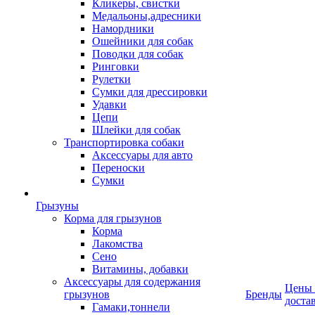
Кликеры, свистки
Медальоны,адресники
Намордники
Ошейники для собак
Поводки для собак
Ринговки
Рулетки
Сумки для дрессировки
Удавки
Цепи
Шлейки для собак
Транспортировка собаки
Аксессуары для авто
Переноски
Сумки
Грызуны
Корма для грызунов
Корма
Лакомства
Сено
Витамины, добавки
Аксессуары для содержания
Цены
грызунов
Бренды
доста
Гамаки,тоннели