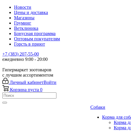
Новости
Цены и доставка
Магазины
Груминг
Ветклиника
Бонусная программа
Оптовым покупателям
Горсть в приют
+7 (383) 207-55-00
ежедневно 9:00 - 20:00
Гипермаркет зоотоваров
с лучшим ассортиментом
Личный кабинет
Войти
Корзина
пуста
0
Собаки
Корма для соб
Корма д
Корма д