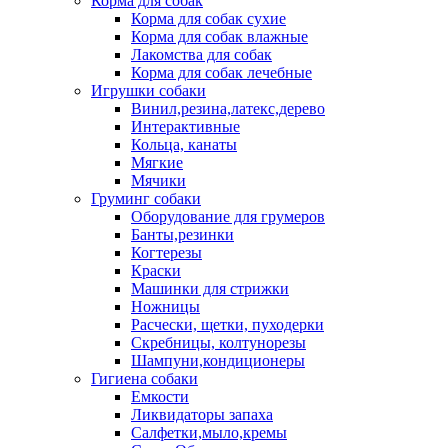
Корма для собак
Корма для собак сухие
Корма для собак влажные
Лакомства для собак
Корма для собак лечебные
Игрушки собаки
Винил,резина,латекс,дерево
Интерактивные
Кольца, канаты
Мягкие
Мячики
Груминг собаки
Оборудование для грумеров
Банты,резинки
Когтерезы
Краски
Машинки для стрижки
Ножницы
Расчески, щетки, пуходерки
Скребницы, колтунорезы
Шампуни,кондиционеры
Гигиена собаки
Емкости
Ликвидаторы запаха
Салфетки,мыло,кремы