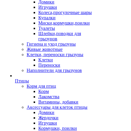
Домики
Игрушки
Колеса,прогулочные шары
Купалки
Миски,кормушки,поилки
Туалеты
Шлейки,поводки для
грызунов
Гигиена и уход грызуны
Живые животные
Клетки, переноски грызуны
Клетки
Переноски
Наполнители для грызунов
Птицы
Корм для птиц
Корм
Лакомства
Витамины, добавки
Аксессуары для клеток птицы
Домики
Жердочки
Игрушки
Кормушки, поилки