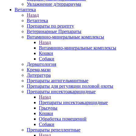
Увлажнение д/террариума
Ветаптека
Назад
Ветаптека
Препараты по рецепту
Ветеринарные Препараты
Витаминно-минеральные комплексы
Назад
Витаминно-минеральные комплексы
Кошки
Собаки
Дерматология
Крема,мази
Литература
Препараты антигельминтные
Препараты для регуляции половой охоты
Препараты инсектоакарицидные
Назад
Препараты инсектоакарицидные
Грызуны
Кошки
Обработка помещений
Собаки
Препараты репеллентные
Назад