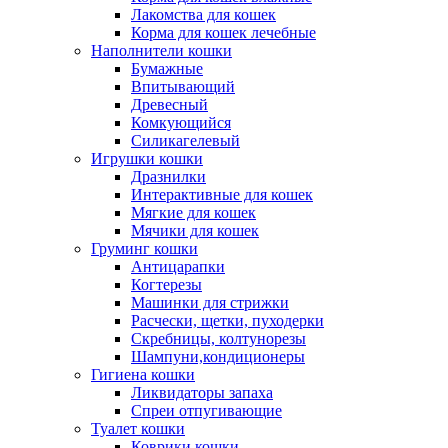
Лакомства для кошек
Корма для кошек лечебные
Наполнители кошки
Бумажные
Впитывающий
Древесный
Комкующийся
Силикагелевый
Игрушки кошки
Дразнилки
Интерактивные для кошек
Мягкие для кошек
Мячики для кошек
Груминг кошки
Антицарапки
Когтерезы
Машинки для стрижки
Расчески, щетки, пуходерки
Скребницы, колтунорезы
Шампуни,кондиционеры
Гигиена кошки
Ликвидаторы запаха
Спреи отпугивающие
Туалет кошки
Коврики кошки