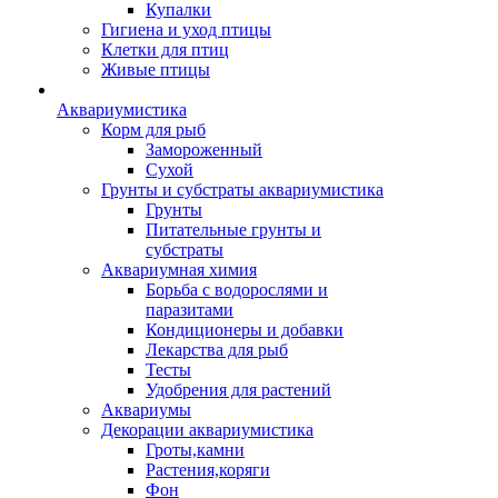
Купалки
Гигиена и уход птицы
Клетки для птиц
Живые птицы
Аквариумистика
Корм для рыб
Замороженный
Сухой
Грунты и субстраты аквариумистика
Грунты
Питательные грунты и
субстраты
Аквариумная химия
Борьба с водорослями и
паразитами
Кондиционеры и добавки
Лекарства для рыб
Тесты
Удобрения для растений
Аквариумы
Декорации аквариумистика
Гроты,камни
Растения,коряги
Фон