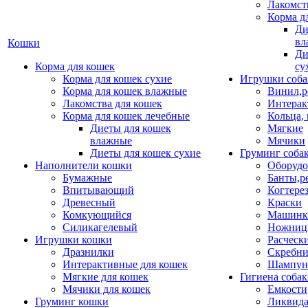
Лакомст
Корма д
Ди
вл
Кошки
Ди
Корма для кошек
су
Корма для кошек сухие
Игрушки соба
Корма для кошек влажные
Винил,р
Лакомства для кошек
Интерак
Корма для кошек лечебные
Кольца,
Диеты для кошек
Мягкие
влажные
Мячики
Диеты для кошек сухие
Груминг соба
Наполнители кошки
Оборудо
Бумажные
Банты,р
Впитывающий
Когтере
Древесный
Краски
Комкующийся
Машинки
Силикагелевый
Ножни
Игрушки кошки
Расческ
Дразнилки
Скребни
Интерактивные для кошек
Шампун
Мягкие для кошек
Гигиена соба
Мячики для кошек
Емкости
Груминг кошки
Ликвида