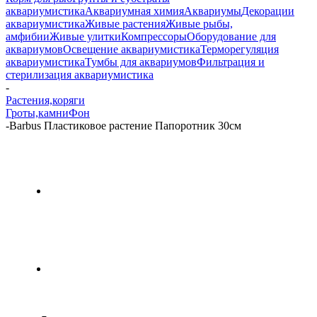
аквариумистика
Аквариумная химия
Аквариумы
Декорации
аквариумистика
Живые растения
Живые рыбы,
амфибии
Живые улитки
Компрессоры
Оборудование для
аквариумов
Освещение аквариумистика
Терморегуляция
аквариумистика
Тумбы для аквариумов
Фильтрация и
стерилизация аквариумистика
-
Растения,коряги
Гроты,камни
Фон
-
Barbus Пластиковое растение Папоротник 30см