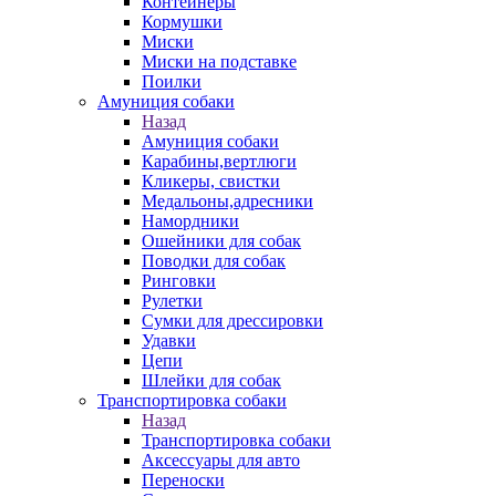
Контейнеры
Кормушки
Миски
Миски на подставке
Поилки
Амуниция собаки
Назад
Амуниция собаки
Карабины,вертлюги
Кликеры, свистки
Медальоны,адресники
Намордники
Ошейники для собак
Поводки для собак
Ринговки
Рулетки
Сумки для дрессировки
Удавки
Цепи
Шлейки для собак
Транспортировка собаки
Назад
Транспортировка собаки
Аксессуары для авто
Переноски