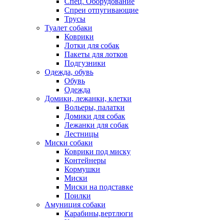
Спец. Оборудование
Спреи отпугивающие
Трусы
Туалет собаки
Коврики
Лотки для собак
Пакеты для лотков
Подгузники
Одежда, обувь
Обувь
Одежда
Домики, лежанки, клетки
Вольеры, палатки
Домики для собак
Лежанки для собак
Лестницы
Миски собаки
Коврики под миску
Контейнеры
Кормушки
Миски
Миски на подставке
Поилки
Амуниция собаки
Карабины,вертлюги