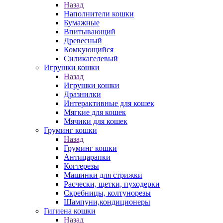
Назад
Наполнители кошки
Бумажные
Впитывающий
Древесный
Комкующийся
Силикагелевый
Игрушки кошки
Назад
Игрушки кошки
Дразнилки
Интерактивные для кошек
Мягкие для кошек
Мячики для кошек
Груминг кошки
Назад
Груминг кошки
Антицарапки
Когтерезы
Машинки для стрижки
Расчески, щетки, пуходерки
Скребницы, колтунорезы
Шампуни,кондиционеры
Гигиена кошки
Назад