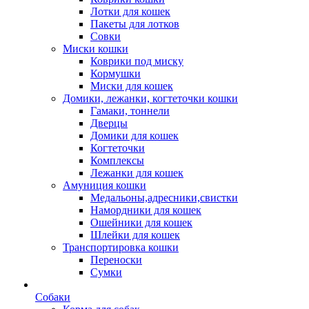
Лотки для кошек
Пакеты для лотков
Совки
Миски кошки
Коврики под миску
Кормушки
Миски для кошек
Домики, лежанки, когтеточки кошки
Гамаки, тоннели
Дверцы
Домики для кошек
Когтеточки
Комплексы
Лежанки для кошек
Амуниция кошки
Медальоны,адресники,свистки
Намордники для кошек
Ошейники для кошек
Шлейки для кошек
Транспортировка кошки
Переноски
Сумки
Собаки