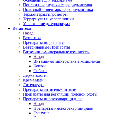
Освещение для террариума
Поилки и кормушки террариумистика
Полезный инвентарь террариумистика
Термометры,гигрометры
Террариумы и черепашники
Увлажнение д/террариума
Ветаптека
Назад
Ветаптека
Препараты по рецепту
Ветеринарные Препараты
Витаминно-минеральные комплексы
Назад
Витаминно-минеральные комплексы
Кошки
Собаки
Дерматология
Крема,мази
Литература
Препараты антигельминтные
Препараты для регуляции половой охоты
Препараты инсектоакарицидные
Назад
Препараты инсектоакарицидные
Грызуны