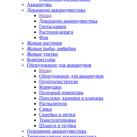
Аквариумы
Декорации аквариумистика
Назад
Декорации аквариумистика
Гроты,камни
Растения,коряги
Фон
Живые растения
Живые рыбы, амфибии
Живые улитки
Компрессоры
Оборудование для аквариумов
Назад
Оборудование для аквариумов
Грунтоочистители
Кормушки
Полезный инвентарь
Присоски, краники и клапаны
Распылители
Сачки
Скребки и щетки
Транспортировка
Шланги и трубки
Освещение аквариумистика
Терморегуляция аквариумистика