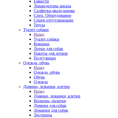
Емкости
Ликвидаторы запаха
Салфетки,мыло,кремы
Спец. Оборудование
Спреи отпугивающие
Трусы
Туалет собаки
Назад
Туалет собаки
Коврики
Лотки для собак
Пакеты для лотков
Подгузники
Одежда, обувь
Назад
Одежда, обувь
Обувь
Одежда
Домики, лежанки, клетки
Назад
Домики, лежанки, клетки
Вольеры, палатки
Домики для собак
Лежанки для собак
Лестницы