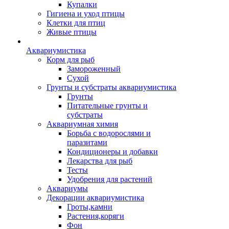
Купалки
Гигиена и уход птицы
Клетки для птиц
Живые птицы
Аквариумистика
Корм для рыб
Замороженный
Сухой
Грунты и субстраты аквариумистика
Грунты
Питательные грунты и
субстраты
Аквариумная химия
Борьба с водорослями и
паразитами
Кондиционеры и добавки
Лекарства для рыб
Тесты
Удобрения для растений
Аквариумы
Декорации аквариумистика
Гроты,камни
Растения,коряги
Фон