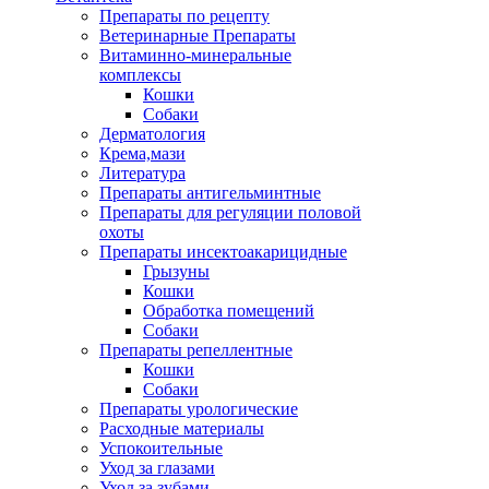
Препараты по рецепту
Ветеринарные Препараты
Витаминно-минеральные
комплексы
Кошки
Собаки
Дерматология
Крема,мази
Литература
Препараты антигельминтные
Препараты для регуляции половой
охоты
Препараты инсектоакарицидные
Грызуны
Кошки
Обработка помещений
Собаки
Препараты репеллентные
Кошки
Собаки
Препараты урологические
Расходные материалы
Успокоительные
Уход за глазами
Уход за зубами