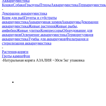
Аквариумистика
Кошки
Собаки
Грызуны
Птицы
Аквариумистика
Террариумистик
-
Декорации аквариумистика
Корм для рыб
Грунты и субстраты
аквариумистика
Аквариумная химия
Аквариумы
Декорации
аквариумистика
Живые растения
Живые рыбы,
амфибии
Живые улитки
Компрессоры
Оборудование для
аквариумов
Освещение аквариумистика
Терморегуляция
аквариумистика
Тумбы для аквариумов
Фильтрация и
стерилизация аквариумистика
-
Растения,коряги
Гроты,камни
Фон
-
Натуральная коряга АЗАЛИЯ ~30см 5кг упаковка