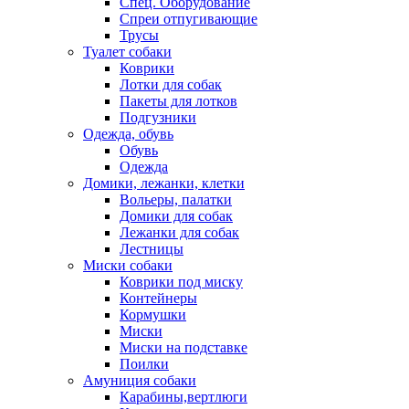
Спец. Оборудование
Спреи отпугивающие
Трусы
Туалет собаки
Коврики
Лотки для собак
Пакеты для лотков
Подгузники
Одежда, обувь
Обувь
Одежда
Домики, лежанки, клетки
Вольеры, палатки
Домики для собак
Лежанки для собак
Лестницы
Миски собаки
Коврики под миску
Контейнеры
Кормушки
Миски
Миски на подставке
Поилки
Амуниция собаки
Карабины,вертлюги