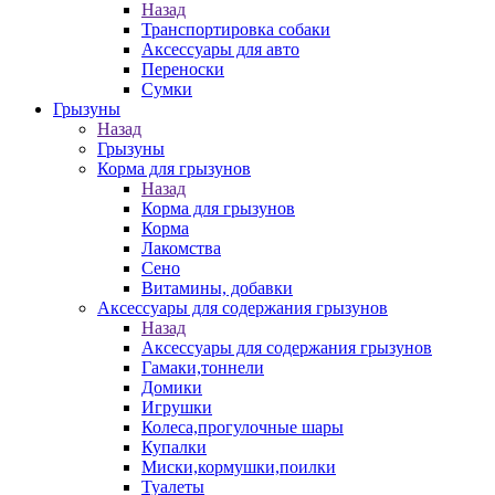
Назад
Транспортировка собаки
Аксессуары для авто
Переноски
Сумки
Грызуны
Назад
Грызуны
Корма для грызунов
Назад
Корма для грызунов
Корма
Лакомства
Сено
Витамины, добавки
Аксессуары для содержания грызунов
Назад
Аксессуары для содержания грызунов
Гамаки,тоннели
Домики
Игрушки
Колеса,прогулочные шары
Купалки
Миски,кормушки,поилки
Туалеты