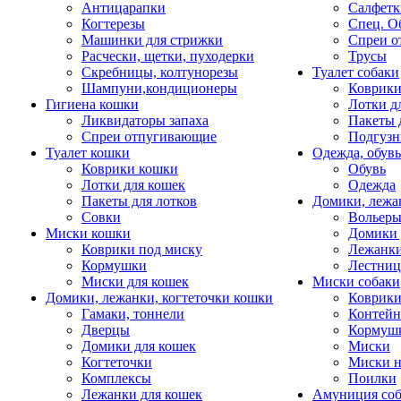
Антицарапки
Салфетк
Когтерезы
Спец. О
Машинки для стрижки
Спреи о
Расчески, щетки, пуходерки
Трусы
Скребницы, колтунорезы
Туалет собаки
Шампуни,кондиционеры
Коврик
Гигиена кошки
Лотки д
Ликвидаторы запаха
Пакеты 
Спреи отпугивающие
Подгузн
Туалет кошки
Одежда, обувь
Коврики кошки
Обувь
Лотки для кошек
Одежда
Пакеты для лотков
Домики, лежа
Совки
Вольеры
Миски кошки
Домики 
Коврики под миску
Лежанки
Кормушки
Лестни
Миски для кошек
Миски собаки
Домики, лежанки, когтеточки кошки
Коврики
Гамаки, тоннели
Контей
Дверцы
Кормуш
Домики для кошек
Миски
Когтеточки
Миски н
Комплексы
Поилки
Лежанки для кошек
Амуниция со