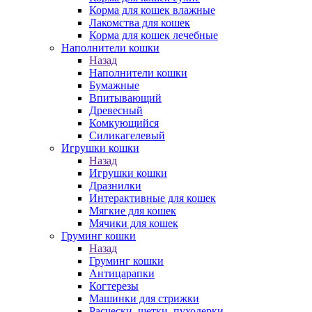
Корма для кошек влажные
Лакомства для кошек
Корма для кошек лечебные
Наполнители кошки
Назад
Наполнители кошки
Бумажные
Впитывающий
Древесный
Комкующийся
Силикагелевый
Игрушки кошки
Назад
Игрушки кошки
Дразнилки
Интерактивные для кошек
Мягкие для кошек
Мячики для кошек
Груминг кошки
Назад
Груминг кошки
Антицарапки
Когтерезы
Машинки для стрижки
Расчески, щетки, пуходерки