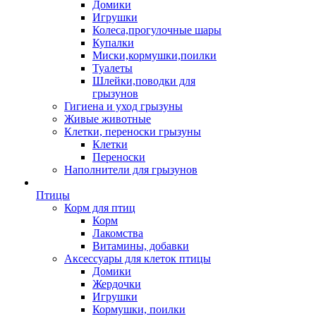
Домики
Игрушки
Колеса,прогулочные шары
Купалки
Миски,кормушки,поилки
Туалеты
Шлейки,поводки для
грызунов
Гигиена и уход грызуны
Живые животные
Клетки, переноски грызуны
Клетки
Переноски
Наполнители для грызунов
Птицы
Корм для птиц
Корм
Лакомства
Витамины, добавки
Аксессуары для клеток птицы
Домики
Жердочки
Игрушки
Кормушки, поилки