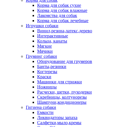
Корма для собак
Корма для собак сухие
Корма для собак влажные
Лакомства для собак
Корма для собак лечебные
Игрушки собаки
Винил,резина,латекс,дерево
Интерактивные
Кольца, канаты
Мягкие
Мячики
Груминг собаки
Оборудование для грумеров
Банты,резинки
Когтерезы
Краски
Машинки для стрижки
Ножницы
Расчески, щетки, пуходерки
Скребницы, колтунорезы
Шампуни,кондиционеры
Гигиена собаки
Емкости
Ликвидаторы запаха
Салфетки,мыло,кремы