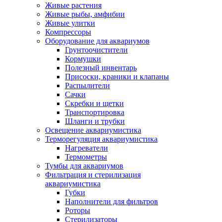
Живые растения
Живые рыбы, амфибии
Живые улитки
Компрессоры
Оборудование для аквариумов
Грунтоочистители
Кормушки
Полезный инвентарь
Присоски, краники и клапаны
Распылители
Сачки
Скребки и щетки
Транспортировка
Шланги и трубки
Освещение аквариумистика
Терморегуляция аквариумистика
Нагреватели
Термометры
Тумбы для аквариумов
Фильтрация и стерилизация
аквариумистика
Губки
Наполнители для фильтров
Роторы
Стерилизаторы