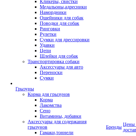
Кликеры, свистки
Медальоны,адресники
Намордники
Ошейники для собак
Поводки для собак
Ринговки
Рулетки
Сумки для дрессировки
Удавки
Цепи
Шлейки для собак
Транспортировка собаки
Аксессуары для авто
Переноски
Сумки
Грызуны
Корма для грызунов
Корма
Лакомства
Сено
Витамины, добавки
Аксессуары для содержания
Цены
грызунов
Бренды
доста
Гамаки,тоннели