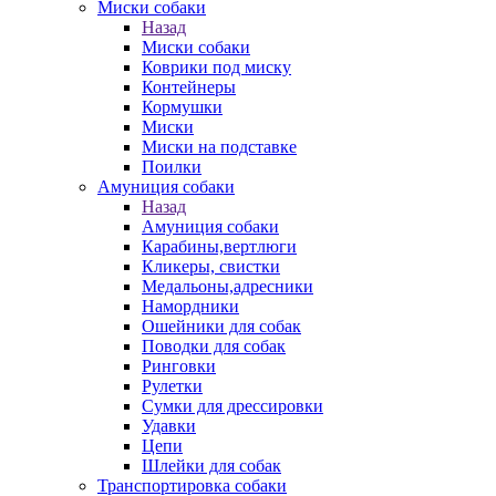
Миски собаки
Назад
Миски собаки
Коврики под миску
Контейнеры
Кормушки
Миски
Миски на подставке
Поилки
Амуниция собаки
Назад
Амуниция собаки
Карабины,вертлюги
Кликеры, свистки
Медальоны,адресники
Намордники
Ошейники для собак
Поводки для собак
Ринговки
Рулетки
Сумки для дрессировки
Удавки
Цепи
Шлейки для собак
Транспортировка собаки