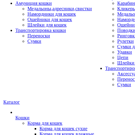
Амуниция кошки
Карабин
Медальоны,адресники,свистки
Кликеры
Намордники для кошек
Медальо
Ошейники для кошек
Наморд
Шлейки для кошек
Ошейник
Транспортировка кошки
Поводки
Переноски
Ринговк
Сумки
Рулетки
Сумки д
Удавки
Цепи
Шлейки 
Транспортиро
Аксессу
Перенос
Сумки
Каталог
Кошки
Корма для кошек
Корма для кошек сухие
Корма для кошек влажные