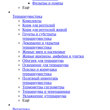
Фильтры и помпы
Ещё
Террариумистика
Комплекты
Корм для рептилий
Корм для рептилий живой
Грунты и субстраты
террариумистика
Декорации и укрытия
террариумистика
Живые змеи и насекомые
Живые ящерицы, амфибии и улитки
Обогрев для террариума
Освещение для террариума
Поилки и кормушки
террариумистика
Полезный инвентарь
террариумистика
Термометры,гигрометры
Террариумы и черепашники
Увлажнение д/террариума
Ещё
Ветаптека