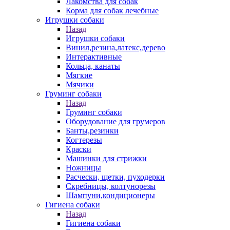
Лакомства для собак
Корма для собак лечебные
Игрушки собаки
Назад
Игрушки собаки
Винил,резина,латекс,дерево
Интерактивные
Кольца, канаты
Мягкие
Мячики
Груминг собаки
Назад
Груминг собаки
Оборудование для грумеров
Банты,резинки
Когтерезы
Краски
Машинки для стрижки
Ножницы
Расчески, щетки, пуходерки
Скребницы, колтунорезы
Шампуни,кондиционеры
Гигиена собаки
Назад
Гигиена собаки