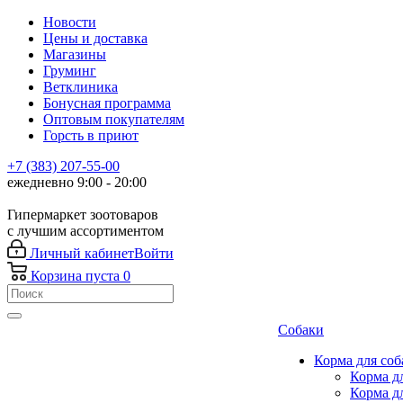
Новости
Цены и доставка
Магазины
Груминг
Ветклиника
Бонусная программа
Оптовым покупателям
Горсть в приют
+7 (383) 207-55-00
ежедневно 9:00 - 20:00
Гипермаркет зоотоваров
с лучшим ассортиментом
Личный кабинет
Войти
Корзина
пуста
0
Собаки
Корма для соб
Корма д
Корма д