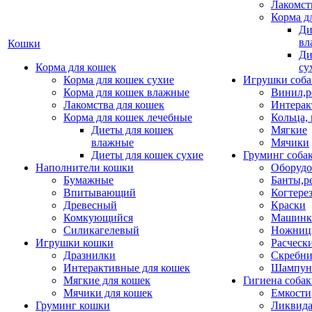
Лакомст
Корма д
Ди
вл
Кошки
Ди
Корма для кошек
су
Корма для кошек сухие
Игрушки соба
Корма для кошек влажные
Винил,р
Лакомства для кошек
Интерак
Корма для кошек лечебные
Кольца,
Диеты для кошек
Мягкие
влажные
Мячики
Диеты для кошек сухие
Груминг соба
Наполнители кошки
Оборудо
Бумажные
Банты,р
Впитывающий
Когтере
Древесный
Краски
Комкующийся
Машинки
Силикагелевый
Ножни
Игрушки кошки
Расческ
Дразнилки
Скребни
Интерактивные для кошек
Шампун
Мягкие для кошек
Гигиена соба
Мячики для кошек
Емкости
Груминг кошки
Ликвида