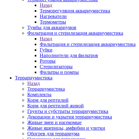
Назад
Терморегуляция аквариумистика
Нагреватели
Термометры
Тумбы для аквариумов
Фильтрация и стерилизация аквариумистика
Назад
Фильтрация и стерилизация аквариумистика
Губки
Наполнители для фильтров
Роторы
Стерилизаторы
Фильтры и помпы
Террариумистика
Назад
Террариумистика
Комплекты
Корм для рептилий
Корм для рептилий живой
Грунты и субстраты террариумистика
Декорации и укрытия террариумистика
Живые змеи и насекомые
Живые ящерицы, амфибии и улитки
Обогрев для террариума