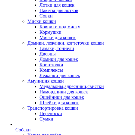
Лотки для кошек
Пакеты для лотков
Совки
Миски кошки
Коврики под миску
Кормушки
Миски для кошек
Домики, лежанки, когтеточки кошки
Гамаки, тоннели
Дверцы
Домики для кошек
Когтеточки
Комплексы
Лежанки для кошек
Амуниция кошки
Медальоны,адресники,свистки
Намордники для кошек
Ошейники для кошек
Шлейки для кошек
Транспортировка кошки
Переноски
Сумки
Собаки