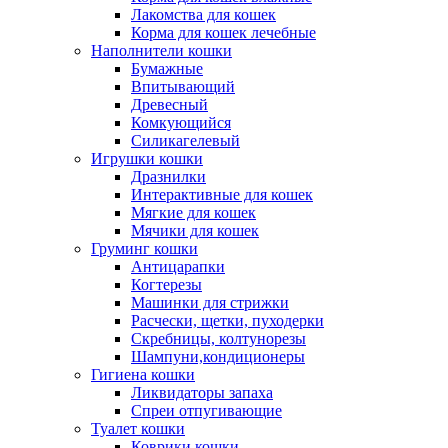
Лакомства для кошек
Корма для кошек лечебные
Наполнители кошки
Бумажные
Впитывающий
Древесный
Комкующийся
Силикагелевый
Игрушки кошки
Дразнилки
Интерактивные для кошек
Мягкие для кошек
Мячики для кошек
Груминг кошки
Антицарапки
Когтерезы
Машинки для стрижки
Расчески, щетки, пуходерки
Скребницы, колтунорезы
Шампуни,кондиционеры
Гигиена кошки
Ликвидаторы запаха
Спреи отпугивающие
Туалет кошки
Коврики кошки