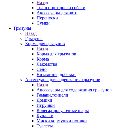
Назад
Транспортировка собаки
Аксессуары для авто
Переноски
Сумки
Грызуны
Назад
Грызуны
Корма для грызунов
Назад
Корма для грызунов
Корма
Лакомства
Сено
Витамины, добавки
Аксессуары для содержания грызунов
Назад
Аксессуары для содержания грызунов
Гамаки,тоннели
Домики
Игрушки
Колеса,прогулочные шары
Купалки
Миски,кормушки,поилки
Туалеты