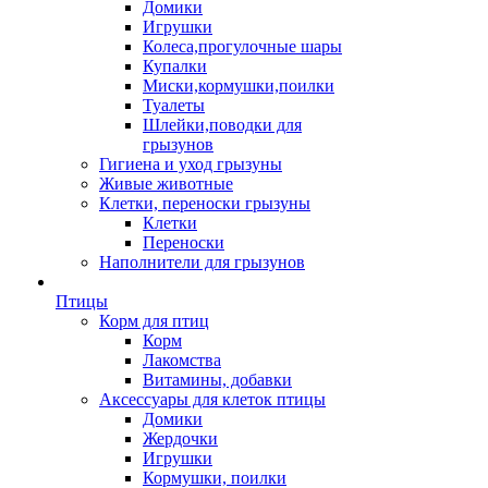
Домики
Игрушки
Колеса,прогулочные шары
Купалки
Миски,кормушки,поилки
Туалеты
Шлейки,поводки для
грызунов
Гигиена и уход грызуны
Живые животные
Клетки, переноски грызуны
Клетки
Переноски
Наполнители для грызунов
Птицы
Корм для птиц
Корм
Лакомства
Витамины, добавки
Аксессуары для клеток птицы
Домики
Жердочки
Игрушки
Кормушки, поилки