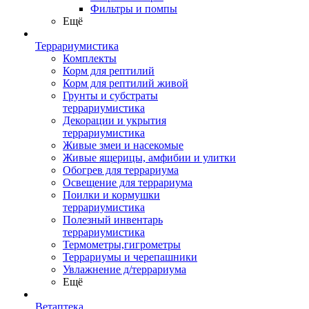
Фильтры и помпы
Ещё
Террариумистика
Комплекты
Корм для рептилий
Корм для рептилий живой
Грунты и субстраты
террариумистика
Декорации и укрытия
террариумистика
Живые змеи и насекомые
Живые ящерицы, амфибии и улитки
Обогрев для террариума
Освещение для террариума
Поилки и кормушки
террариумистика
Полезный инвентарь
террариумистика
Термометры,гигрометры
Террариумы и черепашники
Увлажнение д/террариума
Ещё
Ветаптека