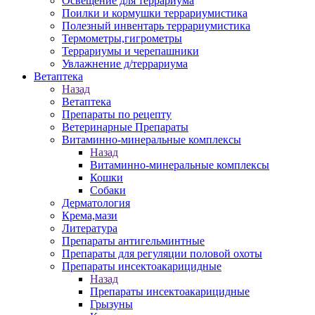
Освещение для террариума
Поилки и кормушки террариумистика
Полезный инвентарь террариумистика
Термометры,гигрометры
Террариумы и черепашники
Увлажнение д/террариума
Ветаптека
Назад
Ветаптека
Препараты по рецепту
Ветеринарные Препараты
Витаминно-минеральные комплексы
Назад
Витаминно-минеральные комплексы
Кошки
Собаки
Дерматология
Крема,мази
Литература
Препараты антигельминтные
Препараты для регуляции половой охоты
Препараты инсектоакарицидные
Назад
Препараты инсектоакарицидные
Грызуны