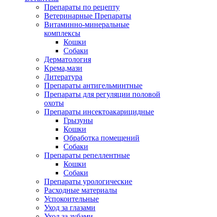
Препараты по рецепту
Ветеринарные Препараты
Витаминно-минеральные
комплексы
Кошки
Собаки
Дерматология
Крема,мази
Литература
Препараты антигельминтные
Препараты для регуляции половой
охоты
Препараты инсектоакарицидные
Грызуны
Кошки
Обработка помещений
Собаки
Препараты репеллентные
Кошки
Собаки
Препараты урологические
Расходные материалы
Успокоительные
Уход за глазами
Уход за зубами