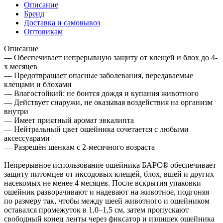
Описание
Бренд
Доставка и самовывоз
Оптовикам
Описание
— Обеспечивает непрерывную защиту от клещей и блох до 4-
х месяцев
— Предотвращает опасные заболевания, передаваемые
клещами и блохами
— Влагостойкий: не боится дождя и купания животного
— Действует снаружи, не оказывая воздействия на организм
внутри
— Имеет приятный аромат эвкалипта
— Нейтральный цвет ошейника сочетается с любыми
аксессуарами
— Разрешён щенкам с 2-месячного возраста
Непрерывное использование ошейника БАРС® обеспечивает
защиту питомцев от иксодовых клещей, блох, вшей и других
насекомых не менее 4 месяцев. После вскрытия упаковки
ошейник разворачивают и надевают на животное, подгоняя
по размеру так, чтобы между шеей животного и ошейником
оставался промежуток в 1,0–1,5 см, затем пропускают
свободный конец ленты через фиксатор и излишек ошейника