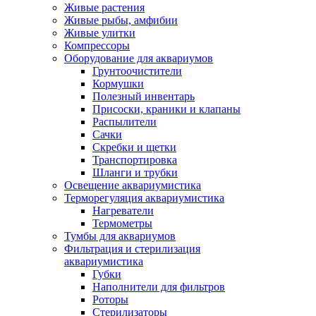
Живые растения
Живые рыбы, амфибии
Живые улитки
Компрессоры
Оборудование для аквариумов
Грунтоочистители
Кормушки
Полезный инвентарь
Присоски, краники и клапаны
Распылители
Сачки
Скребки и щетки
Транспортировка
Шланги и трубки
Освещение аквариумистика
Терморегуляция аквариумистика
Нагреватели
Термометры
Тумбы для аквариумов
Фильтрация и стерилизация
аквариумистика
Губки
Наполнители для фильтров
Роторы
Стерилизаторы