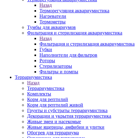
Назад
Терморегуляция аквариумистика
Нагреватели
Термометры
Тумбы для аквариумов
Фильтрация и стерилизация аквариумистика
Назад
Фильтрация и стерилизация аквариумистика
Губки
Наполнители для фильтров
Роторы
Стерилизаторы
Фильтры и помпы
Террариумистика
Назад
Террариумистика
Комплекты
Корм для рептилий
Корм для рептилий живой
Грунты и субстраты террариумистика
Декорации и укрытия террариумистика
Живые змеи и насекомые
Живые ящерицы, амфибии и улитки
Обогрев для террариума