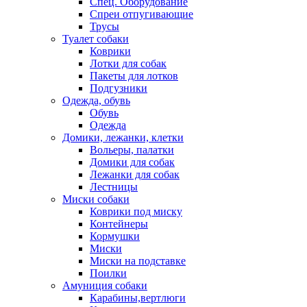
Спец. Оборудование
Спреи отпугивающие
Трусы
Туалет собаки
Коврики
Лотки для собак
Пакеты для лотков
Подгузники
Одежда, обувь
Обувь
Одежда
Домики, лежанки, клетки
Вольеры, палатки
Домики для собак
Лежанки для собак
Лестницы
Миски собаки
Коврики под миску
Контейнеры
Кормушки
Миски
Миски на подставке
Поилки
Амуниция собаки
Карабины,вертлюги