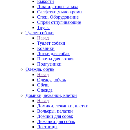
Емкости
Ликвидаторы запаха
Салфетки,мыло,кремы
Спец. Оборудование
Спреи отпугивающие
Трусы
Туалет собаки
Назад
Туалет собаки
Коврики
Лотки для собак
Пакеты для лотков
Подгузники
Одежда, обувь
Назад
Одежда, обувь
Обувь
Одежда
Домики, лежанки, клетки
Назад
Домики, лежанки, клетки
Вольеры, палатки
Домики для собак
Лежанки для собак
Лестницы