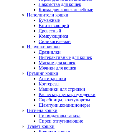
Лакомства для кошек
Корма для кошек лечебные
Наполнители кошки
Бумажные
Впитывающий
Древесный
Комкующийся
Силикагелевый
Игрушки кошки
Дразнилки
Интерактивные для кошек
Мягкие для кошек
Мячики для кошек
Груминг кошки
Антицарапки
Когтерезы
Машинки для стрижки
Расчески, щетки, пуходерки
Скребницы, колтунорезы
Шампуни,кондиционеры
Гигиена кошки
Ликвидаторы запаха
Спреи отпугивающие
Туалет кошки
Коврики кошки