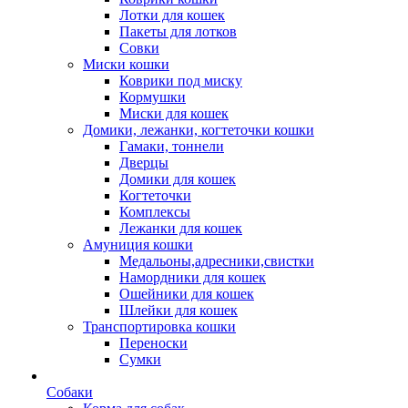
Лотки для кошек
Пакеты для лотков
Совки
Миски кошки
Коврики под миску
Кормушки
Миски для кошек
Домики, лежанки, когтеточки кошки
Гамаки, тоннели
Дверцы
Домики для кошек
Когтеточки
Комплексы
Лежанки для кошек
Амуниция кошки
Медальоны,адресники,свистки
Намордники для кошек
Ошейники для кошек
Шлейки для кошек
Транспортировка кошки
Переноски
Сумки
Собаки