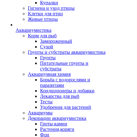
Купалки
Гигиена и уход птицы
Клетки для птиц
Живые птицы
Аквариумистика
Корм для рыб
Замороженный
Сухой
Грунты и субстраты аквариумистика
Грунты
Питательные грунты и
субстраты
Аквариумная химия
Борьба с водорослями и
паразитами
Кондиционеры и добавки
Лекарства для рыб
Тесты
Удобрения для растений
Аквариумы
Декорации аквариумистика
Гроты,камни
Растения,коряги
Фон