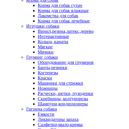
Корма для собак
Корма для собак сухие
Корма для собак влажные
Лакомства для собак
Корма для собак лечебные
Игрушки собаки
Винил,резина,латекс,дерево
Интерактивные
Кольца, канаты
Мягкие
Мячики
Груминг собаки
Оборудование для грумеров
Банты,резинки
Когтерезы
Краски
Машинки для стрижки
Ножницы
Расчески, щетки, пуходерки
Скребницы, колтунорезы
Шампуни,кондиционеры
Гигиена собаки
Емкости
Ликвидаторы запаха
Салфетки,мыло,кремы