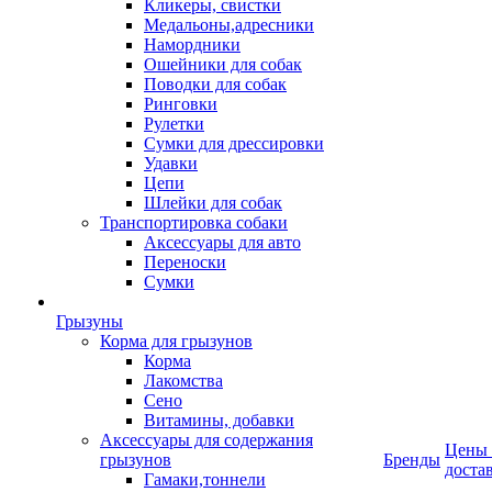
Кликеры, свистки
Медальоны,адресники
Намордники
Ошейники для собак
Поводки для собак
Ринговки
Рулетки
Сумки для дрессировки
Удавки
Цепи
Шлейки для собак
Транспортировка собаки
Аксессуары для авто
Переноски
Сумки
Грызуны
Корма для грызунов
Корма
Лакомства
Сено
Витамины, добавки
Аксессуары для содержания
Цены
грызунов
Бренды
доста
Гамаки,тоннели