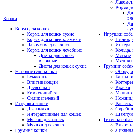
Лакомст
Корма д
Ди
вл
Кошки
Ди
Корма для кошек
су
Корма для кошек сухие
Игрушки соба
Корма для кошек влажные
Винил,р
Лакомства для кошек
Интерак
Корма для кошек лечебные
Кольца,
Диеты для кошек
Мягкие
влажные
Мячики
Диеты для кошек сухие
Груминг соба
Наполнители кошки
Оборудо
Бумажные
Банты,р
Впитывающий
Когтере
Древесный
Краски
Комкующийся
Машинки
Силикагелевый
Ножни
Игрушки кошки
Расческ
Дразнилки
Скребни
Интерактивные для кошек
Шампун
Мягкие для кошек
Гигиена соба
Мячики для кошек
Емкости
Груминг кошки
Ликвида