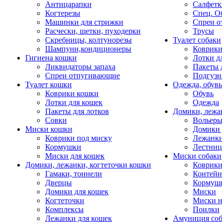
Антицарапки
Салфетк
Когтерезы
Спец. О
Машинки для стрижки
Спреи о
Расчески, щетки, пуходерки
Трусы
Скребницы, колтунорезы
Туалет собаки
Шампуни,кондиционеры
Коврик
Гигиена кошки
Лотки д
Ликвидаторы запаха
Пакеты 
Спреи отпугивающие
Подгузн
Туалет кошки
Одежда, обувь
Коврики кошки
Обувь
Лотки для кошек
Одежда
Пакеты для лотков
Домики, лежа
Совки
Вольеры
Миски кошки
Домики 
Коврики под миску
Лежанки
Кормушки
Лестни
Миски для кошек
Миски собаки
Домики, лежанки, когтеточки кошки
Коврики
Гамаки, тоннели
Контей
Дверцы
Кормуш
Домики для кошек
Миски
Когтеточки
Миски н
Комплексы
Поилки
Лежанки для кошек
Амуниция со