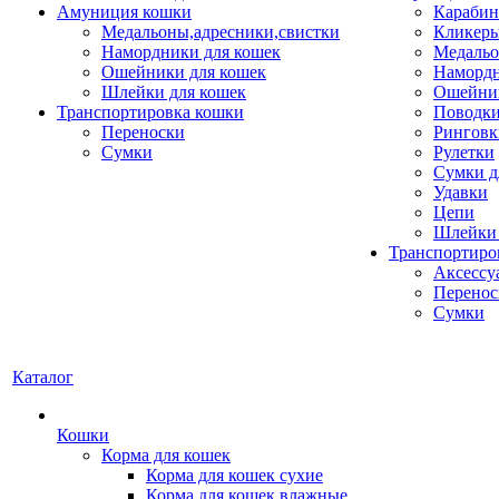
Амуниция кошки
Карабин
Медальоны,адресники,свистки
Кликеры
Намордники для кошек
Медальо
Ошейники для кошек
Наморд
Шлейки для кошек
Ошейник
Транспортировка кошки
Поводки
Переноски
Ринговк
Сумки
Рулетки
Сумки д
Удавки
Цепи
Шлейки 
Транспортиро
Аксессу
Перенос
Сумки
Каталог
Кошки
Корма для кошек
Корма для кошек сухие
Корма для кошек влажные