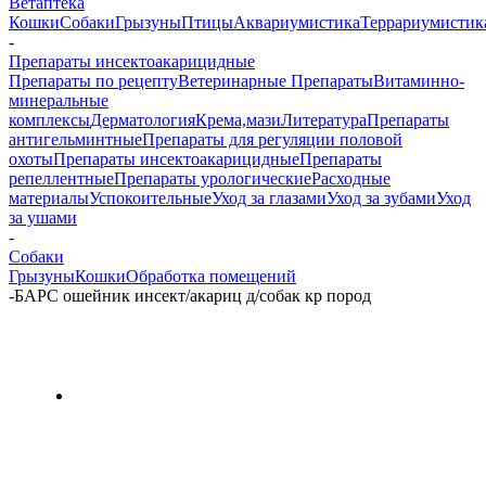
Ветаптека
Кошки
Собаки
Грызуны
Птицы
Аквариумистика
Террариумистик
-
Препараты инсектоакарицидные
Препараты по рецепту
Ветеринарные Препараты
Витаминно-
минеральные
комплексы
Дерматология
Крема,мази
Литература
Препараты
антигельминтные
Препараты для регуляции половой
охоты
Препараты инсектоакарицидные
Препараты
репеллентные
Препараты урологические
Расходные
материалы
Успокоительные
Уход за глазами
Уход за зубами
Уход
за ушами
-
Собаки
Грызуны
Кошки
Обработка помещений
-
БАРС ошейник инсект/акариц д/собак кр пород