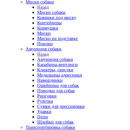
Миски собаки
Назад
Миски собаки
Коврики под миску
Контейнеры
Кормушки
Миски
Миски на подставке
Поилки
Амуниция собаки
Назад
Амуниция собаки
Карабины,вертлюги
Кликеры, свистки
Медальоны,адресники
Намордники
Ошейники для собак
Поводки для собак
Ринговки
Рулетки
Сумки для дрессировки
Удавки
Цепи
Шлейки для собак
Транспортировка собаки