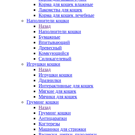
Корма для кошек влажные
Лакомства для кошек
Корма для кошек лечебные
Наполнители кошки
Назад
Наполнители кошки
Бумажные
Впитывающий
Древесный
Комкующийся
Силикагелевый
Игрушки кошки
Назад
Игрушки кошки
Дразнилки
Интерактивные для кошек
Мягкие для кошек
Мячики для кошек
Груминг кошки
Назад
Груминг кошки
Антицарапки
Когтерезы
Машинки для стрижки
Расчески, щетки, пуходерки