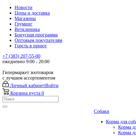
Новости
Цены и доставка
Магазины
Груминг
Ветклиника
Бонусная программа
Оптовым покупателям
Горсть в приют
+7 (383) 207-55-00
ежедневно 9:00 - 20:00
Гипермаркет зоотоваров
с лучшим ассортиментом
Личный кабинет
Войти
Корзина
пуста
0
Собаки
Корма для соб
Корма д
Корма д