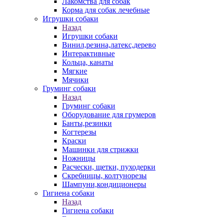
Лакомства для собак
Корма для собак лечебные
Игрушки собаки
Назад
Игрушки собаки
Винил,резина,латекс,дерево
Интерактивные
Кольца, канаты
Мягкие
Мячики
Груминг собаки
Назад
Груминг собаки
Оборудование для грумеров
Банты,резинки
Когтерезы
Краски
Машинки для стрижки
Ножницы
Расчески, щетки, пуходерки
Скребницы, колтунорезы
Шампуни,кондиционеры
Гигиена собаки
Назад
Гигиена собаки