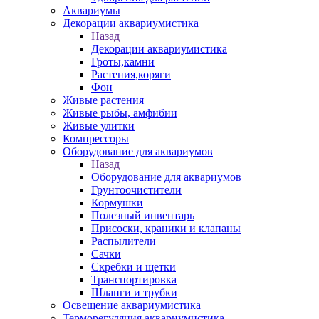
Аквариумы
Декорации аквариумистика
Назад
Декорации аквариумистика
Гроты,камни
Растения,коряги
Фон
Живые растения
Живые рыбы, амфибии
Живые улитки
Компрессоры
Оборудование для аквариумов
Назад
Оборудование для аквариумов
Грунтоочистители
Кормушки
Полезный инвентарь
Присоски, краники и клапаны
Распылители
Сачки
Скребки и щетки
Транспортировка
Шланги и трубки
Освещение аквариумистика
Терморегуляция аквариумистика