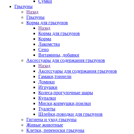
Сумки
Грызуны
Назад
Грызуны
Корма для грызунов
Назад
Корма для грызунов
Корма
Лакомства
Сено
Витамины, добавки
Аксессуары для содержания грызунов
Назад
Аксессуары для содержания грызунов
Гамаки,тоннели
Домики
Игрушки
Колеса,прогулочные шары
Купалки
Миски,кормушки,поилки
Туалеты
Шлейки,поводки для грызунов
Гигиена и уход грызуны
Живые животные
Клетки, переноски грызуны