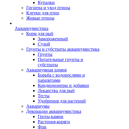
Купалки
Гигиена и уход птицы
Клетки для птиц
Живые птицы
Аквариумистика
Корм для рыб
Замороженный
Сухой
Грунты и субстраты аквариумистика
Грунты
Питательные грунты и
субстраты
Аквариумная химия
Борьба с водорослями и
паразитами
Кондиционеры и добавки
Лекарства для рыб
Тесты
Удобрения для растений
Аквариумы
Декорации аквариумистика
Гроты,камни
Растения,коряги
Фон