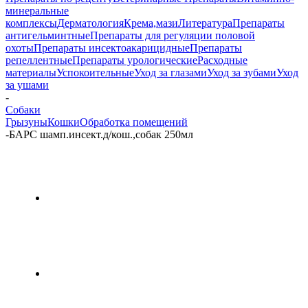
минеральные
комплексы
Дерматология
Крема,мази
Литература
Препараты
антигельминтные
Препараты для регуляции половой
охоты
Препараты инсектоакарицидные
Препараты
репеллентные
Препараты урологические
Расходные
материалы
Успокоительные
Уход за глазами
Уход за зубами
Уход
за ушами
-
Собаки
Грызуны
Кошки
Обработка помещений
-
БАРС шамп.инсект.д/кош.,собак 250мл