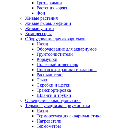
Гроты,камни
Растения,коряги
Фон
Живые растения
Живые рыбы, амфибии
Живые улитки
Компрессоры
Оборудование для аквариумов
Назад
Оборудование для аквариумов
Грунтоочистители
Кормушки
Полезный инвентарь
Присоски, краники и клапаны
Распылители
Сачки
Скребки и щетки
Транспортировка
Шланги и трубки
Освещение аквариумистика
Терморегуляция аквариумистика
Назад
Терморегуляция аквариумистика
Нагреватели
Термометры