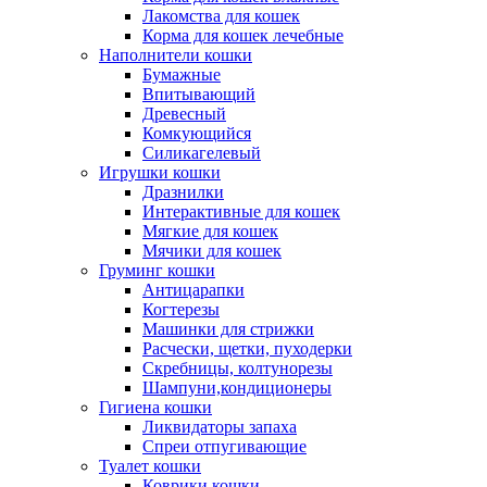
Лакомства для кошек
Корма для кошек лечебные
Наполнители кошки
Бумажные
Впитывающий
Древесный
Комкующийся
Силикагелевый
Игрушки кошки
Дразнилки
Интерактивные для кошек
Мягкие для кошек
Мячики для кошек
Груминг кошки
Антицарапки
Когтерезы
Машинки для стрижки
Расчески, щетки, пуходерки
Скребницы, колтунорезы
Шампуни,кондиционеры
Гигиена кошки
Ликвидаторы запаха
Спреи отпугивающие
Туалет кошки
Коврики кошки