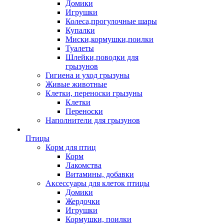
Домики
Игрушки
Колеса,прогулочные шары
Купалки
Миски,кормушки,поилки
Туалеты
Шлейки,поводки для
грызунов
Гигиена и уход грызуны
Живые животные
Клетки, переноски грызуны
Клетки
Переноски
Наполнители для грызунов
Птицы
Корм для птиц
Корм
Лакомства
Витамины, добавки
Аксессуары для клеток птицы
Домики
Жердочки
Игрушки
Кормушки, поилки