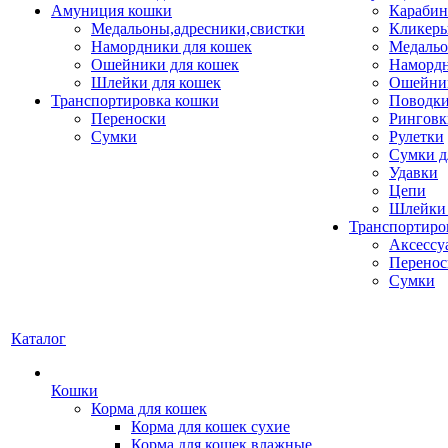
Амуниция кошки
Карабин
Медальоны,адресники,свистки
Кликеры
Намордники для кошек
Медальо
Ошейники для кошек
Наморд
Шлейки для кошек
Ошейник
Транспортировка кошки
Поводки
Переноски
Ринговк
Сумки
Рулетки
Сумки д
Удавки
Цепи
Шлейки 
Транспортиро
Аксессу
Перенос
Сумки
Каталог
Кошки
Корма для кошек
Корма для кошек сухие
Корма для кошек влажные