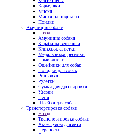
Контейнеры
Кормушки
Миски
Миски на подставке
Поилки
Амуниция собаки
Назад
Амуниция собаки
Карабины,вертлюги
Кликеры, свистки
Медальоны,адресники
Намордники
Ошейники для собак
Поводки для собак
Ринговки
Рулетки
Сумки для дрессировки
Удавки
Цепи
Шлейки для собак
Транспортировка собаки
Назад
Транспортировка собаки
Аксессуары для авто
Переноски