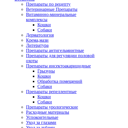
Препараты по рецепту
Ветеринарные Препараты
Витаминно-минеральные
комплексы
Кошки
Собаки
Дерматология
Крема,мази
Литература
Препараты антигельминтные
Препараты для регуляции половой
охоты
Препараты инсектоакарицидные
Грызуны
Кошки
Обработка помещений
Собаки
Препараты репеллентные
Кошки
Собаки
Препараты урологические
Расходные материалы
Успокоительные
Уход за глазами
Уход за зубами