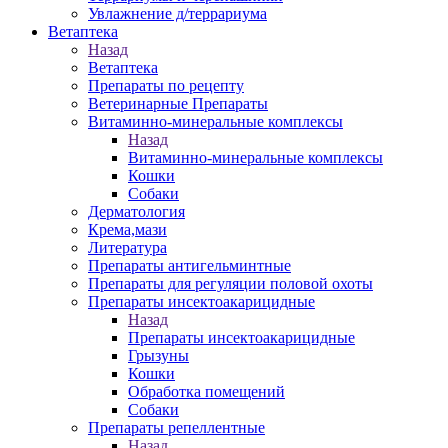
Увлажнение д/террариума
Ветаптека
Назад
Ветаптека
Препараты по рецепту
Ветеринарные Препараты
Витаминно-минеральные комплексы
Назад
Витаминно-минеральные комплексы
Кошки
Собаки
Дерматология
Крема,мази
Литература
Препараты антигельминтные
Препараты для регуляции половой охоты
Препараты инсектоакарицидные
Назад
Препараты инсектоакарицидные
Грызуны
Кошки
Обработка помещений
Собаки
Препараты репеллентные
Назад