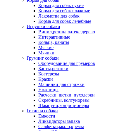
Корма для собак
Корма для собак сухие
Корма для собак влажные
Лакомства для собак
Корма для собак лечебные
Игрушки собаки
Винил,резина,латекс,дерево
Интерактивные
Кольца, канаты
Мягкие
Мячики
Груминг собаки
Оборудование для грумеров
Банты,резинки
Когтерезы
Краски
Машинки для стрижки
Ножницы
Расчески, щетки, пуходерки
Скребницы, колтунорезы
Шампуни,кондиционеры
Гигиена собаки
Емкости
Ликвидаторы запаха
Салфетки,мыло,кремы