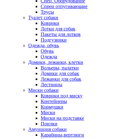
Спец. Оборудование
Спреи отпугивающие
Трусы
Туалет собаки
Коврики
Лотки для собак
Пакеты для лотков
Подгузники
Одежда, обувь
Обувь
Одежда
Домики, лежанки, клетки
Вольеры, палатки
Домики для собак
Лежанки для собак
Лестницы
Миски собаки
Коврики под миску
Контейнеры
Кормушки
Миски
Миски на подставке
Поилки
Амуниция собаки
Карабины,вертлюги