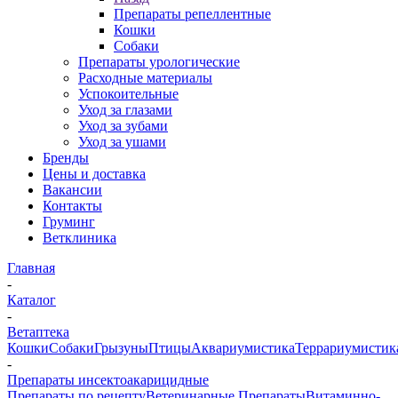
Препараты репеллентные
Кошки
Собаки
Препараты урологические
Расходные материалы
Успокоительные
Уход за глазами
Уход за зубами
Уход за ушами
Бренды
Цены и доставка
Вакансии
Контакты
Груминг
Ветклиника
Главная
-
Каталог
-
Ветаптека
Кошки
Собаки
Грызуны
Птицы
Аквариумистика
Террариумистик
-
Препараты инсектоакарицидные
Препараты по рецепту
Ветеринарные Препараты
Витаминно-