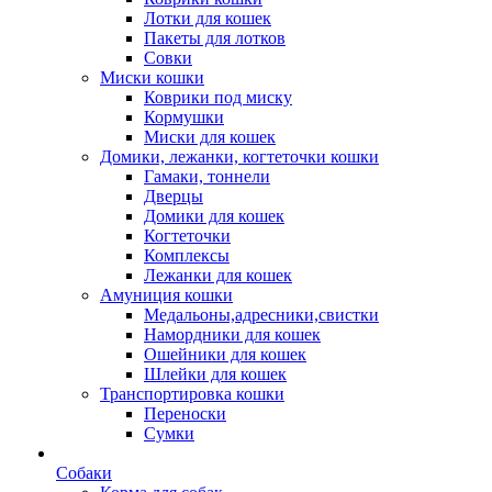
Лотки для кошек
Пакеты для лотков
Совки
Миски кошки
Коврики под миску
Кормушки
Миски для кошек
Домики, лежанки, когтеточки кошки
Гамаки, тоннели
Дверцы
Домики для кошек
Когтеточки
Комплексы
Лежанки для кошек
Амуниция кошки
Медальоны,адресники,свистки
Намордники для кошек
Ошейники для кошек
Шлейки для кошек
Транспортировка кошки
Переноски
Сумки
Собаки