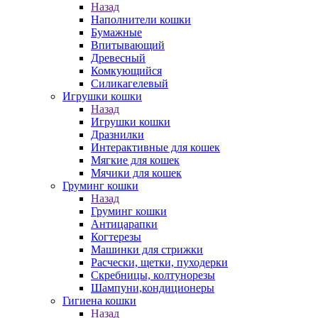
Назад
Наполнители кошки
Бумажные
Впитывающий
Древесный
Комкующийся
Силикагелевый
Игрушки кошки
Назад
Игрушки кошки
Дразнилки
Интерактивные для кошек
Мягкие для кошек
Мячики для кошек
Груминг кошки
Назад
Груминг кошки
Антицарапки
Когтерезы
Машинки для стрижки
Расчески, щетки, пуходерки
Скребницы, колтунорезы
Шампуни,кондиционеры
Гигиена кошки
Назад