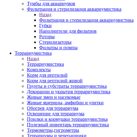
Тумбы для аквариумов
Фильтрация и стерилизация аквариумистика
Назад
Фильтрация и стерилизация аквариумистика
Губки
Наполнители для фильтров
Роторы
Стерилизаторы
Фильтры и помпы
Террариумистика
Назад
Террариумистика
Комплекты
Корм для рептилий
Корм для рептилий живой
Грунты и субстраты террариумистика
Декорации и укрытия террариумистика
Живые змеи и насекомые
Живые ящерицы, амфибии и улитки
Обогрев для террариума
Освещение для террариума
Поилки и кормушки террариумистика
Полезный инвентарь террариумистика
Термометры,гигрометры
Террариумы и черепашники