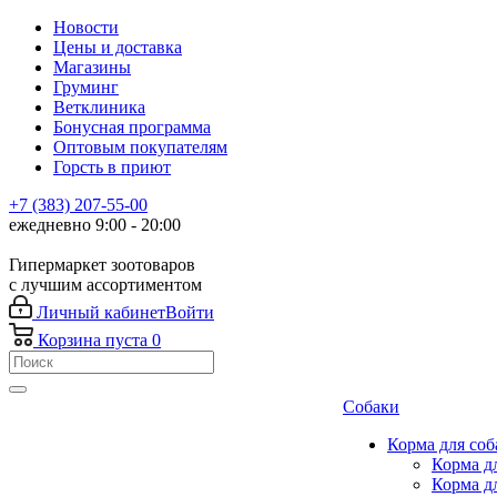
Новости
Цены и доставка
Магазины
Груминг
Ветклиника
Бонусная программа
Оптовым покупателям
Горсть в приют
+7 (383) 207-55-00
ежедневно 9:00 - 20:00
Гипермаркет зоотоваров
с лучшим ассортиментом
Личный кабинет
Войти
Корзина
пуста
0
Собаки
Корма для соб
Корма д
Корма д