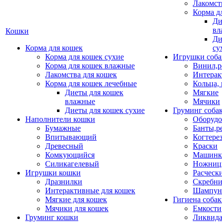
Лакомст
Корма д
Ди
вл
Кошки
Ди
Корма для кошек
су
Корма для кошек сухие
Игрушки соба
Корма для кошек влажные
Винил,р
Лакомства для кошек
Интерак
Корма для кошек лечебные
Кольца,
Диеты для кошек
Мягкие
влажные
Мячики
Диеты для кошек сухие
Груминг соба
Наполнители кошки
Оборудо
Бумажные
Банты,р
Впитывающий
Когтере
Древесный
Краски
Комкующийся
Машинки
Силикагелевый
Ножни
Игрушки кошки
Расческ
Дразнилки
Скребни
Интерактивные для кошек
Шампун
Мягкие для кошек
Гигиена соба
Мячики для кошек
Емкости
Груминг кошки
Ликвида