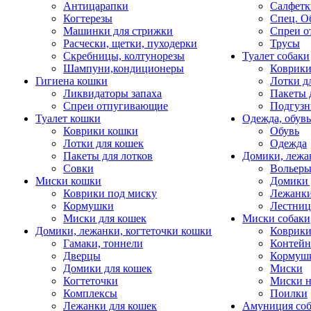
Антицарапки
Салфетк
Когтерезы
Спец. О
Машинки для стрижки
Спреи о
Расчески, щетки, пуходерки
Трусы
Скребницы, колтунорезы
Туалет собаки
Шампуни,кондиционеры
Коврик
Гигиена кошки
Лотки д
Ликвидаторы запаха
Пакеты 
Спреи отпугивающие
Подгузн
Туалет кошки
Одежда, обувь
Коврики кошки
Обувь
Лотки для кошек
Одежда
Пакеты для лотков
Домики, лежа
Совки
Вольеры
Миски кошки
Домики 
Коврики под миску
Лежанки
Кормушки
Лестни
Миски для кошек
Миски собаки
Домики, лежанки, когтеточки кошки
Коврики
Гамаки, тоннели
Контей
Дверцы
Кормуш
Домики для кошек
Миски
Когтеточки
Миски н
Комплексы
Поилки
Лежанки для кошек
Амуниция со