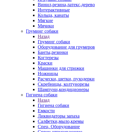
Винил,резина,латекс,дерево
Интерактивные
Кольца, канаты
Мягкие
Мячики
Груминг собаки
Назад
Груминг собаки
Оборудование для грумеров
Банты,резинки
Когтерезы
Краски
Машинки для стрижки
Ножницы
Расчески, щетки, пуходерки
Скребницы, колтунорезы
Шампуни,кондиционеры
Гигиена собаки
Назад
Гигиена собаки
Емкости
Ликвидаторы запаха
Салфетки,мыло,кремы
Спец. Оборудование
Спреи отпугивающие