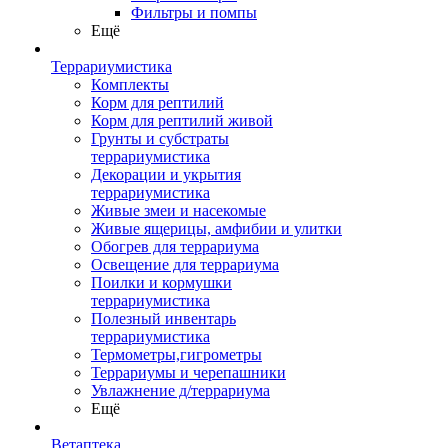
Фильтры и помпы
Ещё
Террариумистика
Комплекты
Корм для рептилий
Корм для рептилий живой
Грунты и субстраты
террариумистика
Декорации и укрытия
террариумистика
Живые змеи и насекомые
Живые ящерицы, амфибии и улитки
Обогрев для террариума
Освещение для террариума
Поилки и кормушки
террариумистика
Полезный инвентарь
террариумистика
Термометры,гигрометры
Террариумы и черепашники
Увлажнение д/террариума
Ещё
Ветаптека