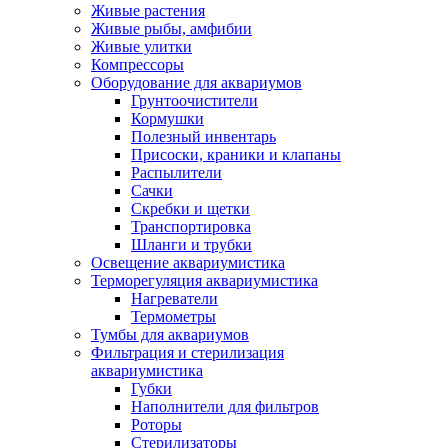
Живые растения
Живые рыбы, амфибии
Живые улитки
Компрессоры
Оборудование для аквариумов
Грунтоочистители
Кормушки
Полезный инвентарь
Присоски, краники и клапаны
Распылители
Сачки
Скребки и щетки
Транспортировка
Шланги и трубки
Освещение аквариумистика
Терморегуляция аквариумистика
Нагреватели
Термометры
Тумбы для аквариумов
Фильтрация и стерилизация
аквариумистика
Губки
Наполнители для фильтров
Роторы
Стерилизаторы