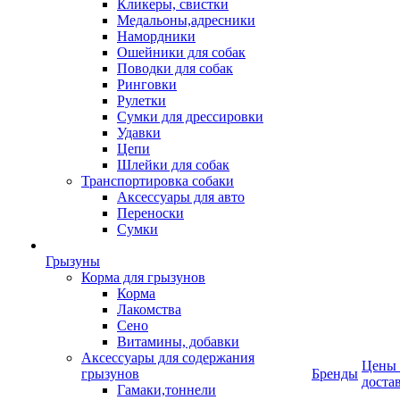
Кликеры, свистки
Медальоны,адресники
Намордники
Ошейники для собак
Поводки для собак
Ринговки
Рулетки
Сумки для дрессировки
Удавки
Цепи
Шлейки для собак
Транспортировка собаки
Аксессуары для авто
Переноски
Сумки
Грызуны
Корма для грызунов
Корма
Лакомства
Сено
Витамины, добавки
Аксессуары для содержания
Цены
грызунов
Бренды
доста
Гамаки,тоннели