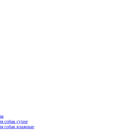
ак
ля собак сухие
ля собак влажные