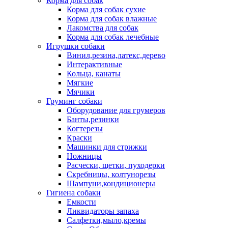
Корма для собак
Корма для собак сухие
Корма для собак влажные
Лакомства для собак
Корма для собак лечебные
Игрушки собаки
Винил,резина,латекс,дерево
Интерактивные
Кольца, канаты
Мягкие
Мячики
Груминг собаки
Оборудование для грумеров
Банты,резинки
Когтерезы
Краски
Машинки для стрижки
Ножницы
Расчески, щетки, пуходерки
Скребницы, колтунорезы
Шампуни,кондиционеры
Гигиена собаки
Емкости
Ликвидаторы запаха
Салфетки,мыло,кремы