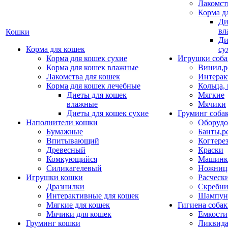
Лакомст
Корма д
Ди
вл
Кошки
Ди
Корма для кошек
су
Корма для кошек сухие
Игрушки соба
Корма для кошек влажные
Винил,р
Лакомства для кошек
Интерак
Корма для кошек лечебные
Кольца,
Диеты для кошек
Мягкие
влажные
Мячики
Диеты для кошек сухие
Груминг соба
Наполнители кошки
Оборудо
Бумажные
Банты,р
Впитывающий
Когтере
Древесный
Краски
Комкующийся
Машинки
Силикагелевый
Ножни
Игрушки кошки
Расческ
Дразнилки
Скребни
Интерактивные для кошек
Шампун
Мягкие для кошек
Гигиена соба
Мячики для кошек
Емкости
Груминг кошки
Ликвида