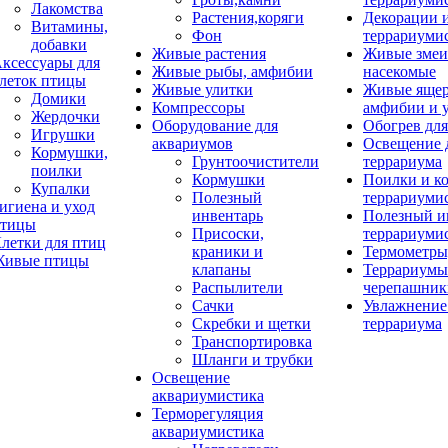
Лакомства
Растения,коряги
Декорации 
Витамины,
Фон
террариуми
добавки
Живые растения
Живые змеи
ксессуары для
Живые рыбы, амфибии
насекомые
леток птицы
Живые улитки
Живые яще
Домики
Компрессоры
амфибии и 
Жердочки
Оборудование для
Обогрев для
Игрушки
аквариумов
Освещение 
Кормушки,
Грунтоочистители
террариума
поилки
Кормушки
Поилки и к
Купалки
Полезный
террариуми
игиена и уход
инвентарь
Полезный и
тицы
Присоски,
террариуми
летки для птиц
краники и
Термометры
ивые птицы
клапаны
Террариумы
Распылители
черепашник
Сачки
Увлажнение 
Скребки и щетки
террариума
Транспортировка
Шланги и трубки
Освещение
аквариумистика
Терморегуляция
аквариумистика