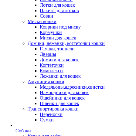
Лотки для кошек
Пакеты для лотков
Совки
Миски кошки
Коврики под миску
Кормушки
Миски для кошек
Домики, лежанки, когтеточки кошки
Гамаки, тоннели
Дверцы
Домики для кошек
Когтеточки
Комплексы
Лежанки для кошек
Амуниция кошки
Медальоны,адресники,свистки
Намордники для кошек
Ошейники для кошек
Шлейки для кошек
Транспортировка кошки
Переноски
Сумки
Собаки