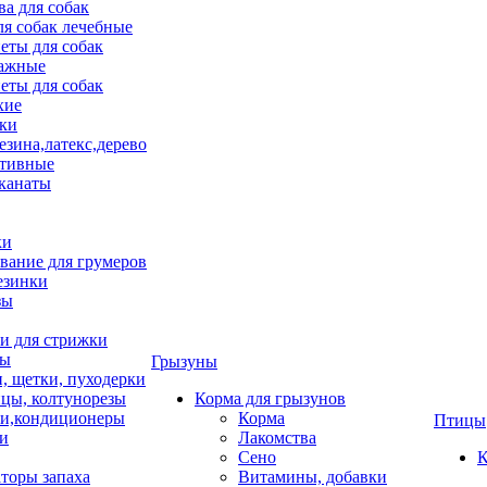
ва для собак
ля собак лечебные
еты для собак
ажные
еты для собак
хие
ки
езина,латекс,дерево
тивные
 канаты
ки
вание для грумеров
езинки
зы
 для стрижки
цы
Грызуны
и, щетки, пуходерки
цы, колтунорезы
Корма для грызунов
и,кондиционеры
Корма
Птицы
ки
Лакомства
Сено
К
торы запаха
Витамины, добавки