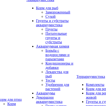
Корм для рыб
Замороженный
Сухой
Грунты и субстраты
аквариумистика
Грунты
Питательные
грунты и
субстраты
Аквариумная химия
Борьба с
водорослями и
паразитами
Кондиционеры и
добавки
Лекарства для
рыб
Террариумистика
Тесты
Удобрения для
Комплекты
растений
Корм для р
Аквариумы
Корм для р
Декорации
живой
орм для птиц
аквариумистика
Грунты и су
Корм
Гроты,камни
террариуми