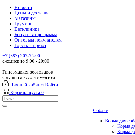
Новости
Цены и доставка
Магазины
Груминг
Ветклиника
Бонусная программа
Оптовым покупателям
Горсть в приют
+7 (383) 207-55-00
ежедневно 9:00 - 20:00
Гипермаркет зоотоваров
с лучшим ассортиментом
Личный кабинет
Войти
Корзина
пуста
0
Собаки
Корма для соб
Корма д
Корма д