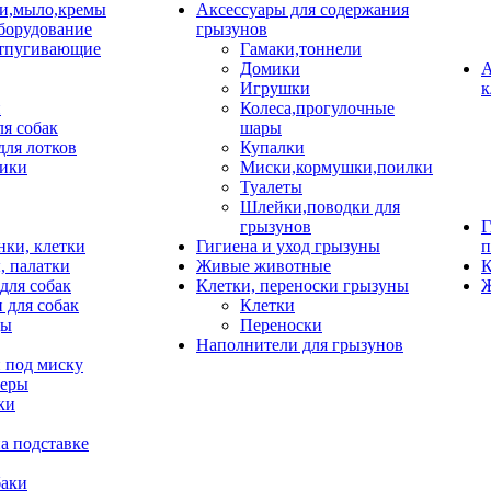
и,мыло,кремы
Аксессуары для содержания
борудование
грызунов
тпугивающие
Гамаки,тоннели
Домики
А
Игрушки
к
и
Колеса,прогулочные
ля собак
шары
для лотков
Купалки
ики
Миски,кормушки,поилки
Туалеты
Шлейки,поводки для
грызунов
Г
нки, клетки
Гигиена и уход грызуны
п
, палатки
Живые животные
К
для собак
Клетки, переноски грызуны
Ж
 для собак
Клетки
цы
Переноски
Наполнители для грызунов
 под миску
неры
ки
а подставке
баки