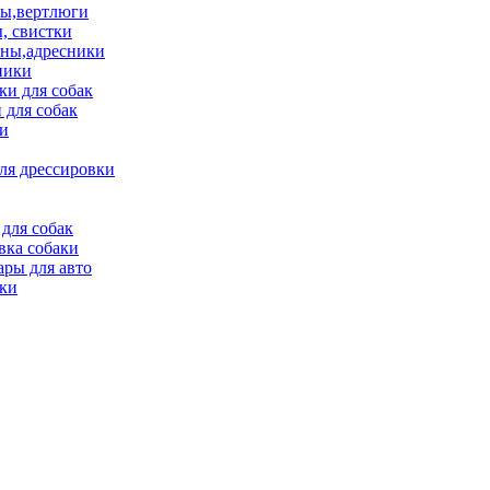
ы,вертлюги
, свистки
ны,адресники
ники
и для собак
 для собак
и
ля дрессировки
для собак
вка собаки
ары для авто
ки