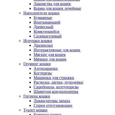
Лакомства для кошек
Корма для кошек лечебные
Наполнители кошки
Бумажные
Впитывающий
Древесный
Комкующийся
Силикагелевый
Игрушки кошки
Дразнилки
Интерактивные для кошек
Мягкие для кошек
Мячики для кошек
Груминг кошки
Антицарапки
Когтерезы
Машинки для стрижки
Расчески, щетки, пуходерки
Скребницы, колтунорезы
Шампуни,кондиционеры
Гигиена кошки
Ликвидаторы запаха
Спреи отпугивающие
Туалет кошки
Коврики кошки