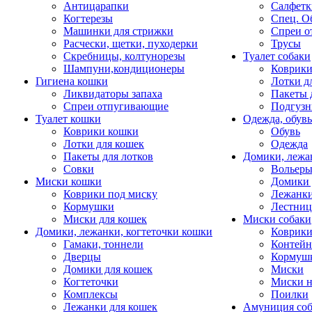
Антицарапки
Салфетк
Когтерезы
Спец. О
Машинки для стрижки
Спреи о
Расчески, щетки, пуходерки
Трусы
Скребницы, колтунорезы
Туалет собаки
Шампуни,кондиционеры
Коврик
Гигиена кошки
Лотки д
Ликвидаторы запаха
Пакеты 
Спреи отпугивающие
Подгузн
Туалет кошки
Одежда, обувь
Коврики кошки
Обувь
Лотки для кошек
Одежда
Пакеты для лотков
Домики, лежа
Совки
Вольеры
Миски кошки
Домики 
Коврики под миску
Лежанки
Кормушки
Лестни
Миски для кошек
Миски собаки
Домики, лежанки, когтеточки кошки
Коврики
Гамаки, тоннели
Контей
Дверцы
Кормуш
Домики для кошек
Миски
Когтеточки
Миски н
Комплексы
Поилки
Лежанки для кошек
Амуниция со