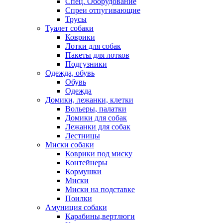
Спец. Оборудование
Спреи отпугивающие
Трусы
Туалет собаки
Коврики
Лотки для собак
Пакеты для лотков
Подгузники
Одежда, обувь
Обувь
Одежда
Домики, лежанки, клетки
Вольеры, палатки
Домики для собак
Лежанки для собак
Лестницы
Миски собаки
Коврики под миску
Контейнеры
Кормушки
Миски
Миски на подставке
Поилки
Амуниция собаки
Карабины,вертлюги