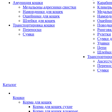
Амуниция кошки
Карабин
Медальоны,адресники,свистки
Кликеры
Намордники для кошек
Медальо
Ошейники для кошек
Наморд
Шлейки для кошек
Ошейник
Транспортировка кошки
Поводки
Переноски
Ринговк
Сумки
Рулетки
Сумки д
Удавки
Цепи
Шлейки 
Транспортиро
Аксессу
Перенос
Сумки
Каталог
Кошки
Корма для кошек
Корма для кошек сухие
Корма для кошек влажные