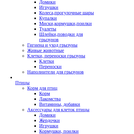
Домики
Игрушки
Колеса,прогулочные шары
Купалки
Миски,кормушки,поилки
Туалеты
Шлейки,поводки для
грызунов
Гигиена и уход грызуны
Живые животные
Клетки, переноски грызуны
Клетки
Переноски
Наполнители для грызунов
Птицы
Корм для птиц
Корм
Лакомства
Витамины, добавки
Аксессуары для клеток птицы
Домики
Жердочки
Игрушки
Кормушки, поилки