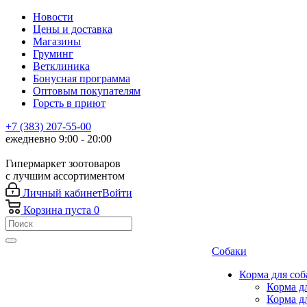
Новости
Цены и доставка
Магазины
Груминг
Ветклиника
Бонусная программа
Оптовым покупателям
Горсть в приют
+7 (383) 207-55-00
ежедневно 9:00 - 20:00
Гипермаркет зоотоваров
с лучшим ассортиментом
Личный кабинет
Войти
Корзина
пуста
0
Собаки
Корма для соб
Корма д
Корма д