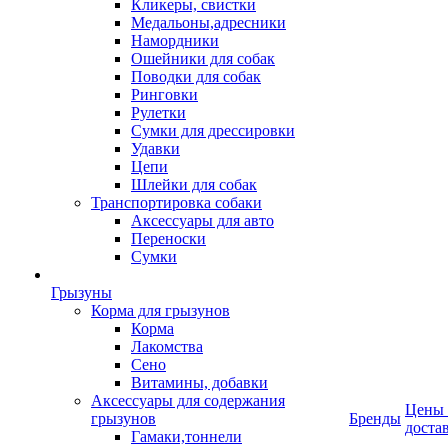
Кликеры, свистки
Медальоны,адресники
Намордники
Ошейники для собак
Поводки для собак
Ринговки
Рулетки
Сумки для дрессировки
Удавки
Цепи
Шлейки для собак
Транспортировка собаки
Аксессуары для авто
Переноски
Сумки
Грызуны
Корма для грызунов
Корма
Лакомства
Сено
Витамины, добавки
Аксессуары для содержания
Цены
грызунов
Бренды
доста
Гамаки,тоннели