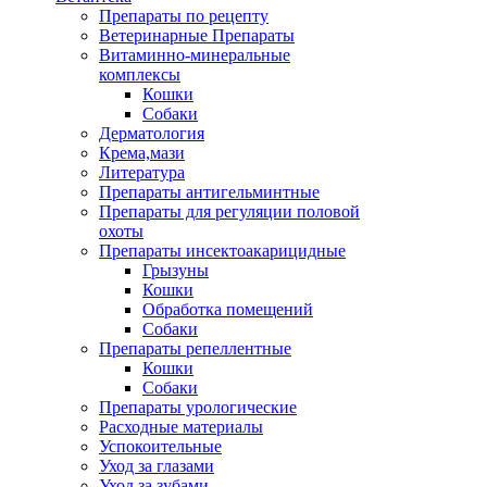
Препараты по рецепту
Ветеринарные Препараты
Витаминно-минеральные
комплексы
Кошки
Собаки
Дерматология
Крема,мази
Литература
Препараты антигельминтные
Препараты для регуляции половой
охоты
Препараты инсектоакарицидные
Грызуны
Кошки
Обработка помещений
Собаки
Препараты репеллентные
Кошки
Собаки
Препараты урологические
Расходные материалы
Успокоительные
Уход за глазами
Уход за зубами