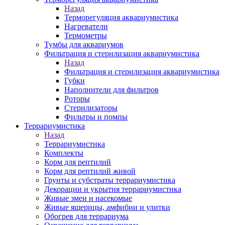
Назад
Терморегуляция аквариумистика
Нагреватели
Термометры
Тумбы для аквариумов
Фильтрация и стерилизация аквариумистика
Назад
Фильтрация и стерилизация аквариумистика
Губки
Наполнители для фильтров
Роторы
Стерилизаторы
Фильтры и помпы
Террариумистика
Назад
Террариумистика
Комплекты
Корм для рептилий
Корм для рептилий живой
Грунты и субстраты террариумистика
Декорации и укрытия террариумистика
Живые змеи и насекомые
Живые ящерицы, амфибии и улитки
Обогрев для террариума