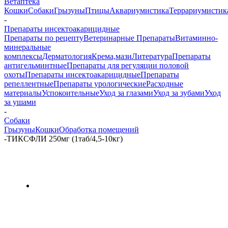
Ветаптека
Кошки
Собаки
Грызуны
Птицы
Аквариумистика
Террариумистик
-
Препараты инсектоакарицидные
Препараты по рецепту
Ветеринарные Препараты
Витаминно-
минеральные
комплексы
Дерматология
Крема,мази
Литература
Препараты
антигельминтные
Препараты для регуляции половой
охоты
Препараты инсектоакарицидные
Препараты
репеллентные
Препараты урологические
Расходные
материалы
Успокоительные
Уход за глазами
Уход за зубами
Уход
за ушами
-
Собаки
Грызуны
Кошки
Обработка помещений
-
ТИКСФЛИ 250мг (1таб/4,5-10кг)