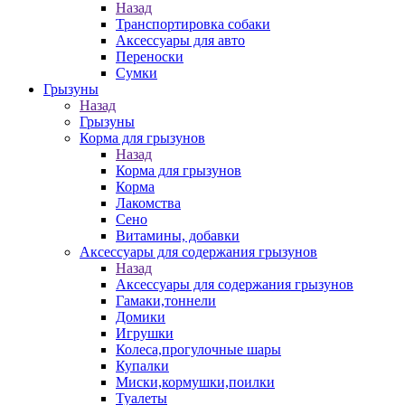
Назад
Транспортировка собаки
Аксессуары для авто
Переноски
Сумки
Грызуны
Назад
Грызуны
Корма для грызунов
Назад
Корма для грызунов
Корма
Лакомства
Сено
Витамины, добавки
Аксессуары для содержания грызунов
Назад
Аксессуары для содержания грызунов
Гамаки,тоннели
Домики
Игрушки
Колеса,прогулочные шары
Купалки
Миски,кормушки,поилки
Туалеты