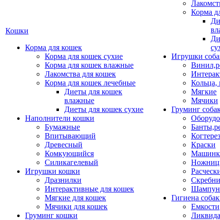
Лакомст
Корма д
Ди
вл
Кошки
Ди
Корма для кошек
су
Корма для кошек сухие
Игрушки соба
Корма для кошек влажные
Винил,р
Лакомства для кошек
Интерак
Корма для кошек лечебные
Кольца,
Диеты для кошек
Мягкие
влажные
Мячики
Диеты для кошек сухие
Груминг соба
Наполнители кошки
Оборудо
Бумажные
Банты,р
Впитывающий
Когтере
Древесный
Краски
Комкующийся
Машинки
Силикагелевый
Ножни
Игрушки кошки
Расческ
Дразнилки
Скребни
Интерактивные для кошек
Шампун
Мягкие для кошек
Гигиена соба
Мячики для кошек
Емкости
Груминг кошки
Ликвида