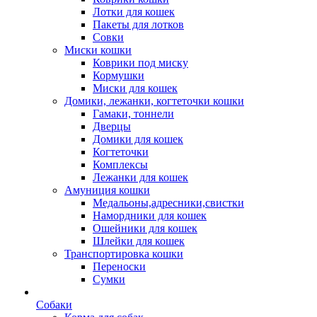
Лотки для кошек
Пакеты для лотков
Совки
Миски кошки
Коврики под миску
Кормушки
Миски для кошек
Домики, лежанки, когтеточки кошки
Гамаки, тоннели
Дверцы
Домики для кошек
Когтеточки
Комплексы
Лежанки для кошек
Амуниция кошки
Медальоны,адресники,свистки
Намордники для кошек
Ошейники для кошек
Шлейки для кошек
Транспортировка кошки
Переноски
Сумки
Собаки