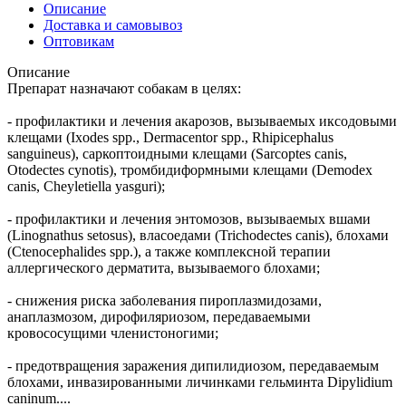
Описание
Доставка и самовывоз
Оптовикам
Описание
Препарат назначают собакам в целях:
- профилактики и лечения акарозов, вызываемых иксодовыми
клещами (Ixodes spp., Dermacentor spp., Rhipicephalus
sanguineus), саркоптоидными клещами (Sarcoptes canis,
Otodectes cynotis), тромбидиформными клещами (Demodex
canis, Cheyletiella yasguri);
- профилактики и лечения энтомозов, вызываемых вшами
(Linognathus setosus), власоедами (Trichodectes canis), блохами
(Ctenocephalides spp.), а также комплексной терапии
аллергического дерматита, вызываемого блохами;
- снижения риска заболевания пироплазмидозами,
анаплазмозом, дирофиляриозом, передаваемыми
кровососущими членистоногими;
- предотвращения заражения дипилидиозом, передаваемым
блохами, инвазированными личинками гельминта Dipylidium
caninum....