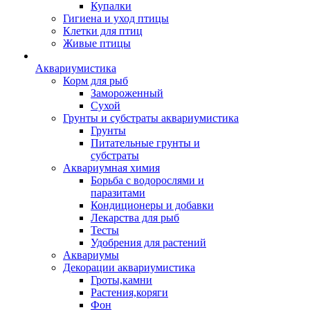
Купалки
Гигиена и уход птицы
Клетки для птиц
Живые птицы
Аквариумистика
Корм для рыб
Замороженный
Сухой
Грунты и субстраты аквариумистика
Грунты
Питательные грунты и
субстраты
Аквариумная химия
Борьба с водорослями и
паразитами
Кондиционеры и добавки
Лекарства для рыб
Тесты
Удобрения для растений
Аквариумы
Декорации аквариумистика
Гроты,камни
Растения,коряги
Фон