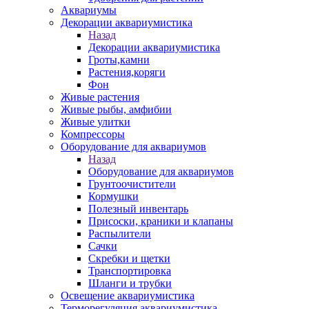
Аквариумы
Декорации аквариумистика
Назад
Декорации аквариумистика
Гроты,камни
Растения,коряги
Фон
Живые растения
Живые рыбы, амфибии
Живые улитки
Компрессоры
Оборудование для аквариумов
Назад
Оборудование для аквариумов
Грунтоочистители
Кормушки
Полезный инвентарь
Присоски, краники и клапаны
Распылители
Сачки
Скребки и щетки
Транспортировка
Шланги и трубки
Освещение аквариумистика
Терморегуляция аквариумистика