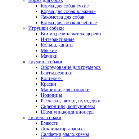
Корма для собак
Корма для собак сухие
Корма для собак влажные
Лакомства для собак
Корма для собак лечебные
Игрушки собаки
Винил,резина,латекс,дерево
Интерактивные
Кольца, канаты
Мягкие
Мячики
Груминг собаки
Оборудование для грумеров
Банты,резинки
Когтерезы
Краски
Машинки для стрижки
Ножницы
Расчески, щетки, пуходерки
Скребницы, колтунорезы
Шампуни,кондиционеры
Гигиена собаки
Емкости
Ликвидаторы запаха
Салфетки,мыло,кремы