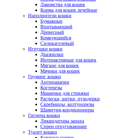
Лакомства для кошек
Корма для кошек лечебные
Наполнители кошки
Бумажные
Впитывающий
Древесный
Комкующийся
Силикагелевый
Игрушки кошки
Дразнилки
Интерактивные для кошек
Мягкие для кошек
Мячики для кошек
Груминг кошки
Антицарапки
Когтерезы
Машинки для стрижки
Расчески, щетки, пуходерки
Скребницы, колтунорезы
Шампуни,кондиционеры
Гигиена кошки
Ликвидаторы запаха
Спреи отпугивающие
Туалет кошки
Коврики кошки