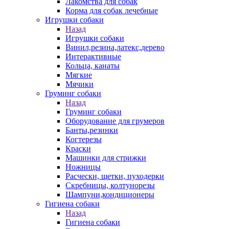
Лакомства для собак
Корма для собак лечебные
Игрушки собаки
Назад
Игрушки собаки
Винил,резина,латекс,дерево
Интерактивные
Кольца, канаты
Мягкие
Мячики
Груминг собаки
Назад
Груминг собаки
Оборудование для грумеров
Банты,резинки
Когтерезы
Краски
Машинки для стрижки
Ножницы
Расчески, щетки, пуходерки
Скребницы, колтунорезы
Шампуни,кондиционеры
Гигиена собаки
Назад
Гигиена собаки