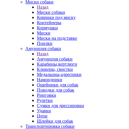
Миски собаки
Назад
Миски собаки
Коврики под миску
Контейнеры
Кормушки
Миски
Миски на подставке
Поилки
Амуниция собаки
Назад
Амуниция собаки
Карабины,вертлюги
Кликеры, свистки
Медальоны,адресники
Намордники
Ошейники для собак
Поводки для собак
Ринговки
Рулетки
Сумки для дрессировки
Удавки
Цепи
Шлейки для собак
Транспортировка собаки