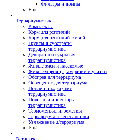
Фильтры и помпы
Ещё
Террариумистика
Комплекты
Корм для рептилий
Корм для рептилий живой
Грунты и субстраты
террариумистика
Декорации и укрытия
террариумистика
Живые змеи и насекомые
Живые ящерицы, амфибии и улитки
Обогрев для террариума
Освещение для террариума
Поилки и кормушки
террариумистика
Полезный инвентарь
террариумистика
Термометры,гигрометры
Террариумы и черепашники
Увлажнение д/террариума
Ещё
Ветаптека