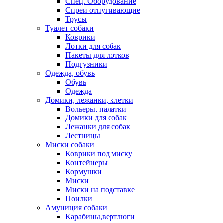
Спец. Оборудование
Спреи отпугивающие
Трусы
Туалет собаки
Коврики
Лотки для собак
Пакеты для лотков
Подгузники
Одежда, обувь
Обувь
Одежда
Домики, лежанки, клетки
Вольеры, палатки
Домики для собак
Лежанки для собак
Лестницы
Миски собаки
Коврики под миску
Контейнеры
Кормушки
Миски
Миски на подставке
Поилки
Амуниция собаки
Карабины,вертлюги