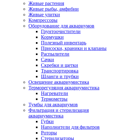
Живые растения
Живые рыбы, амфибии
Живые улитки
Компрессоры
Оборудование для аквариумов
Грунтоочистители
Кормушки
Полезный инвентарь
Присоски, краники и клапаны
Распылители
Сачки
Скребки и щетки
Транспортировка
Шланги и трубки
Освещение аквариумистика
Терморегуляция аквариумистика
Нагреватели
Термометры
Тумбы для аквариумов
Фильтрация и стерилизация
аквариумистика
Губки
Наполнители для фильтров
Роторы
Стерилизаторы