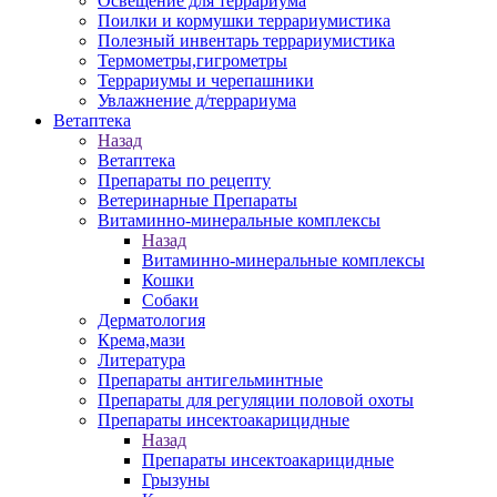
Освещение для террариума
Поилки и кормушки террариумистика
Полезный инвентарь террариумистика
Термометры,гигрометры
Террариумы и черепашники
Увлажнение д/террариума
Ветаптека
Назад
Ветаптека
Препараты по рецепту
Ветеринарные Препараты
Витаминно-минеральные комплексы
Назад
Витаминно-минеральные комплексы
Кошки
Собаки
Дерматология
Крема,мази
Литература
Препараты антигельминтные
Препараты для регуляции половой охоты
Препараты инсектоакарицидные
Назад
Препараты инсектоакарицидные
Грызуны