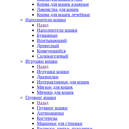
Корма для кошек влажные
Лакомства для кошек
Корма для кошек лечебные
Наполнители кошки
Назад
Наполнители кошки
Бумажные
Впитывающий
Древесный
Комкующийся
Силикагелевый
Игрушки кошки
Назад
Игрушки кошки
Дразнилки
Интерактивные для кошек
Мягкие для кошек
Мячики для кошек
Груминг кошки
Назад
Груминг кошки
Антицарапки
Когтерезы
Машинки для стрижки
Расчески, щетки, пуходерки