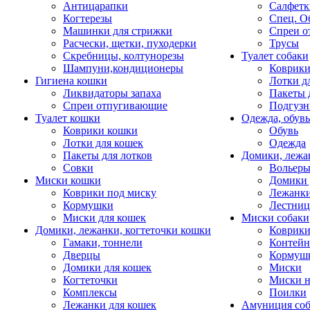
Антицарапки
Салфетк
Когтерезы
Спец. О
Машинки для стрижки
Спреи о
Расчески, щетки, пуходерки
Трусы
Скребницы, колтунорезы
Туалет собаки
Шампуни,кондиционеры
Коврик
Гигиена кошки
Лотки д
Ликвидаторы запаха
Пакеты 
Спреи отпугивающие
Подгузн
Туалет кошки
Одежда, обувь
Коврики кошки
Обувь
Лотки для кошек
Одежда
Пакеты для лотков
Домики, лежа
Совки
Вольеры
Миски кошки
Домики 
Коврики под миску
Лежанки
Кормушки
Лестни
Миски для кошек
Миски собаки
Домики, лежанки, когтеточки кошки
Коврики
Гамаки, тоннели
Контей
Дверцы
Кормуш
Домики для кошек
Миски
Когтеточки
Миски н
Комплексы
Поилки
Лежанки для кошек
Амуниция со