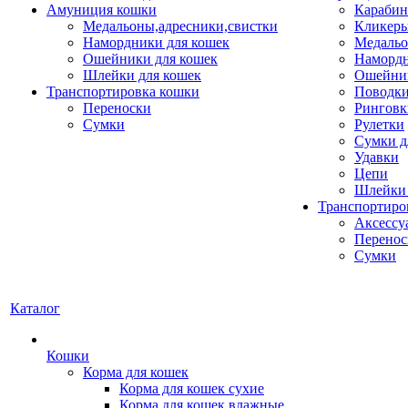
Амуниция кошки
Карабин
Медальоны,адресники,свистки
Кликеры
Намордники для кошек
Медальо
Ошейники для кошек
Наморд
Шлейки для кошек
Ошейник
Транспортировка кошки
Поводки
Переноски
Ринговк
Сумки
Рулетки
Сумки д
Удавки
Цепи
Шлейки 
Транспортиро
Аксессу
Перенос
Сумки
Каталог
Кошки
Корма для кошек
Корма для кошек сухие
Корма для кошек влажные