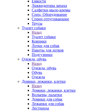
Емкости
Ликвидаторы запаха
Салфетки,мыло,кремы
Спец. Оборудование
Спреи отпугивающие
Трусы
Туалет собаки
Назад
Туалет собаки
Коврики
Лотки для собак
Пакеты для лотков
Подгузники
Одежда, обувь
Назад
Одежда, обувь
Обувь
Одежда
Домики, лежанки, клетки
Назад
Домики, лежанки, клетки
Вольеры, палатки
Домики для собак
Лежанки для собак
Лестницы