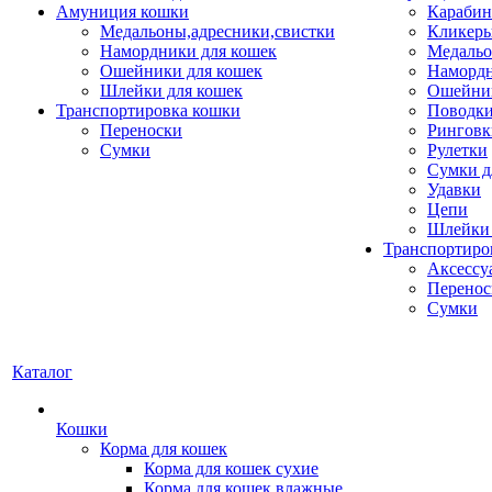
Амуниция кошки
Карабин
Медальоны,адресники,свистки
Кликеры
Намордники для кошек
Медальо
Ошейники для кошек
Наморд
Шлейки для кошек
Ошейник
Транспортировка кошки
Поводки
Переноски
Ринговк
Сумки
Рулетки
Сумки д
Удавки
Цепи
Шлейки 
Транспортиро
Аксессу
Перенос
Сумки
Каталог
Кошки
Корма для кошек
Корма для кошек сухие
Корма для кошек влажные