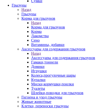
Сумки
Грызуны
Назад
Грызуны
Корма для грызунов
Назад
Корма для грызунов
Корма
Лакомства
Сено
Витамины, добавки
Аксессуары для содержания грызунов
Назад
Аксессуары для содержания грызунов
Гамаки,тоннели
Домики
Игрушки
Колеса,прогулочные шары
Купалки
Миски,кормушки,поилки
Туалеты
Шлейки,поводки для грызунов
Гигиена и уход грызуны
Живые животные
Клетки, переноски грызуны