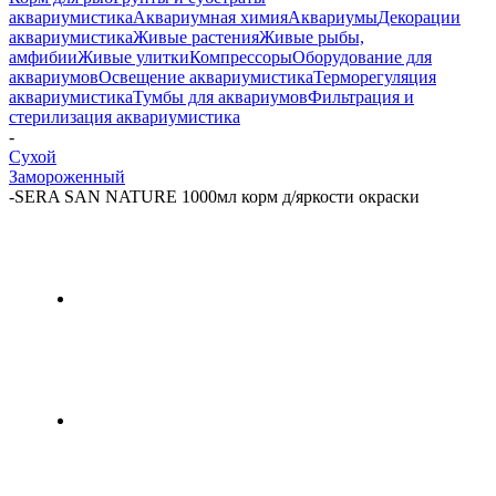
аквариумистика
Аквариумная химия
Аквариумы
Декорации
аквариумистика
Живые растения
Живые рыбы,
амфибии
Живые улитки
Компрессоры
Оборудование для
аквариумов
Освещение аквариумистика
Терморегуляция
аквариумистика
Тумбы для аквариумов
Фильтрация и
стерилизация аквариумистика
-
Сухой
Замороженный
-
SERA SAN NATURE 1000мл корм д/яркости окраски