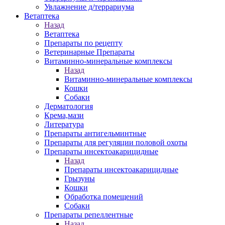
Увлажнение д/террариума
Ветаптека
Назад
Ветаптека
Препараты по рецепту
Ветеринарные Препараты
Витаминно-минеральные комплексы
Назад
Витаминно-минеральные комплексы
Кошки
Собаки
Дерматология
Крема,мази
Литература
Препараты антигельминтные
Препараты для регуляции половой охоты
Препараты инсектоакарицидные
Назад
Препараты инсектоакарицидные
Грызуны
Кошки
Обработка помещений
Собаки
Препараты репеллентные
Назад