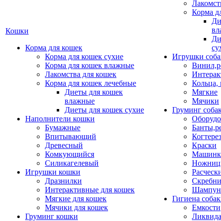
Лакомст
Корма д
Ди
вл
Кошки
Ди
Корма для кошек
су
Корма для кошек сухие
Игрушки соба
Корма для кошек влажные
Винил,р
Лакомства для кошек
Интерак
Корма для кошек лечебные
Кольца,
Диеты для кошек
Мягкие
влажные
Мячики
Диеты для кошек сухие
Груминг соба
Наполнители кошки
Оборудо
Бумажные
Банты,р
Впитывающий
Когтере
Древесный
Краски
Комкующийся
Машинки
Силикагелевый
Ножни
Игрушки кошки
Расческ
Дразнилки
Скребни
Интерактивные для кошек
Шампун
Мягкие для кошек
Гигиена соба
Мячики для кошек
Емкости
Груминг кошки
Ликвида