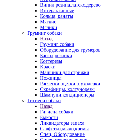
Винил,резина,латекс,дерево
Интерактивные
Кольца, канаты
Мягкие
Мячики
Груминг собаки
Назад
Груминг собаки
Оборудование для грумеров
Банты,резинки
Когтерезы
Краски
Машинки для стрижки
Ножницы
Расчески, щетки, пуходерки
Скребницы, колтунорезы
Шампуни,кондиционеры
Гигиена собаки
Назад
Гигиена собаки
Емкости
Ликвидаторы запаха
Салфетки,мыло,кремы
Спец. Оборудование
Спреи отпугивающие