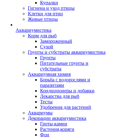
Купалки
Гигиена и уход птицы
Клетки для птиц
Живые птицы
Аквариумистика
Корм для рыб
Замороженный
Сухой
Грунты и субстраты аквариумистика
Грунты
Питательные грунты и
субстраты
Аквариумная химия
Борьба с водорослями и
паразитами
Кондиционеры и добавки
Лекарства для рыб
Тесты
Удобрения для растений
Аквариумы
Декорации аквариумистика
Гроты,камни
Растения,коряги
Фон