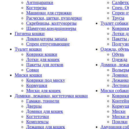
Антицарапки
Салфетк
Когтерезы
Спец. О
Машинки для стрижки
Спреи о
Расчески, щетки, пуходерки
Трусы
Скребницы, колтунорезы
Туалет собаки
Шампуни,кондиционеры
Коврик
Гигиена кошки
Лотки д
Ликвидаторы запаха
Пакеты 
Спреи отпугивающие
Подгузн
Туалет кошки
Одежда, обувь
Коврики кошки
Обувь
Лотки для кошек
Одежда
Пакеты для лотков
Домики, лежа
Совки
Вольеры
Миски кошки
Домики 
Коврики под миску
Лежанки
Кормушки
Лестни
Миски для кошек
Миски собаки
Домики, лежанки, когтеточки кошки
Коврики
Гамаки, тоннели
Контей
Дверцы
Кормуш
Домики для кошек
Миски
Когтеточки
Миски н
Комплексы
Поилки
Лежанки для кошек
Амуниция со