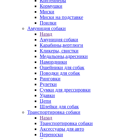
Контейнеры
Кормушки
Миски
Миски на подставке
Поилки
Амуниция собаки
Назад
Амуниция собаки
Карабины,вертлюги
Кликеры, свистки
Медальоны,адресники
Намордники
Ошейники для собак
Поводки для собак
Ринговки
Рулетки
Сумки для дрессировки
Удавки
Цепи
Шлейки для собак
Транспортировка собаки
Назад
Транспортировка собаки
Аксессуары для авто
Переноски