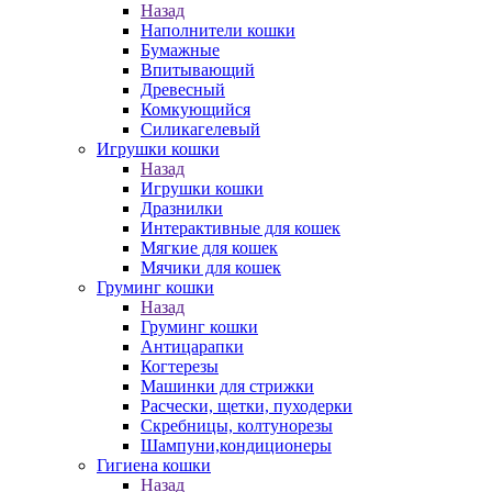
Назад
Наполнители кошки
Бумажные
Впитывающий
Древесный
Комкующийся
Силикагелевый
Игрушки кошки
Назад
Игрушки кошки
Дразнилки
Интерактивные для кошек
Мягкие для кошек
Мячики для кошек
Груминг кошки
Назад
Груминг кошки
Антицарапки
Когтерезы
Машинки для стрижки
Расчески, щетки, пуходерки
Скребницы, колтунорезы
Шампуни,кондиционеры
Гигиена кошки
Назад