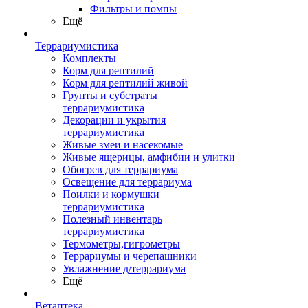
Фильтры и помпы
Ещё
Террариумистика
Комплекты
Корм для рептилий
Корм для рептилий живой
Грунты и субстраты
террариумистика
Декорации и укрытия
террариумистика
Живые змеи и насекомые
Живые ящерицы, амфибии и улитки
Обогрев для террариума
Освещение для террариума
Поилки и кормушки
террариумистика
Полезный инвентарь
террариумистика
Термометры,гигрометры
Террариумы и черепашники
Увлажнение д/террариума
Ещё
Ветаптека