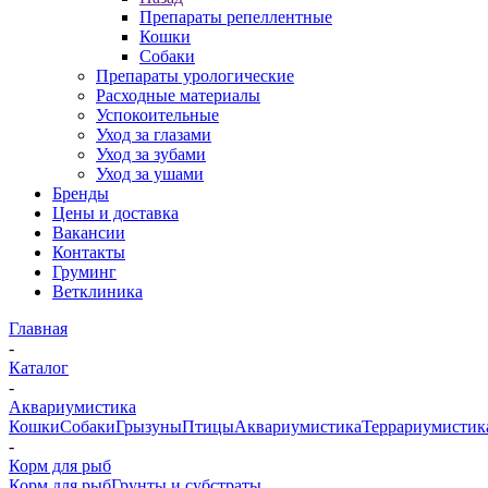
Препараты репеллентные
Кошки
Собаки
Препараты урологические
Расходные материалы
Успокоительные
Уход за глазами
Уход за зубами
Уход за ушами
Бренды
Цены и доставка
Вакансии
Контакты
Груминг
Ветклиника
Главная
-
Каталог
-
Аквариумистика
Кошки
Собаки
Грызуны
Птицы
Аквариумистика
Террариумистик
-
Корм для рыб
Корм для рыб
Грунты и субстраты