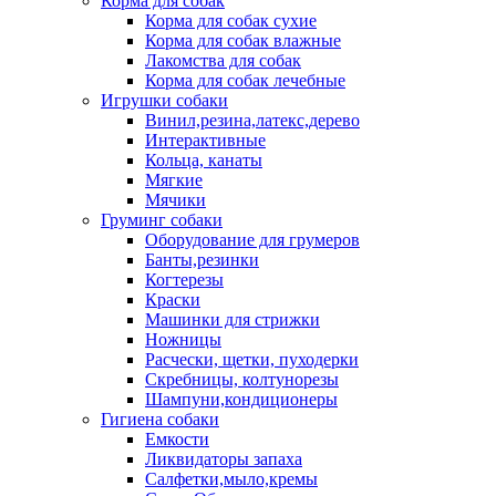
Корма для собак
Корма для собак сухие
Корма для собак влажные
Лакомства для собак
Корма для собак лечебные
Игрушки собаки
Винил,резина,латекс,дерево
Интерактивные
Кольца, канаты
Мягкие
Мячики
Груминг собаки
Оборудование для грумеров
Банты,резинки
Когтерезы
Краски
Машинки для стрижки
Ножницы
Расчески, щетки, пуходерки
Скребницы, колтунорезы
Шампуни,кондиционеры
Гигиена собаки
Емкости
Ликвидаторы запаха
Салфетки,мыло,кремы