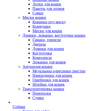
Лотки для кошек
Пакеты для лотков
Совки
Миски кошки
Коврики под миску
Кормушки
Миски для кошек
Домики, лежанки, когтеточки кошки
Гамаки, тоннели
Дверцы
Домики для кошек
Когтеточки
Комплексы
Лежанки для кошек
Амуниция кошки
Медальоны,адресники,свистки
Намордники для кошек
Ошейники для кошек
Шлейки для кошек
Транспортировка кошки
Переноски
Сумки
Собаки