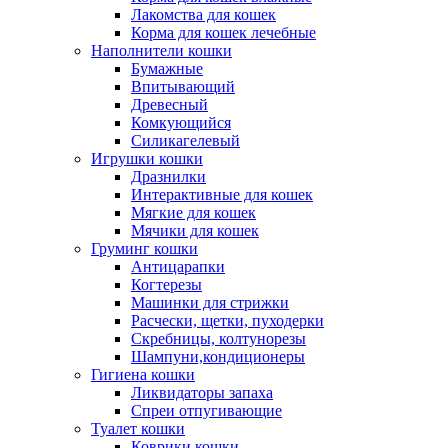
Лакомства для кошек
Корма для кошек лечебные
Наполнители кошки
Бумажные
Впитывающий
Древесный
Комкующийся
Силикагелевый
Игрушки кошки
Дразнилки
Интерактивные для кошек
Мягкие для кошек
Мячики для кошек
Груминг кошки
Антицарапки
Когтерезы
Машинки для стрижки
Расчески, щетки, пуходерки
Скребницы, колтунорезы
Шампуни,кондиционеры
Гигиена кошки
Ликвидаторы запаха
Спреи отпугивающие
Туалет кошки
Коврики кошки