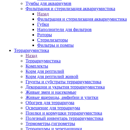
Тумбы для аквариумов
Фильтрация и стерилизация аквариумистика
Назад
Фильтрация и стерилизация аквариумистика
Губки
Наполнители для фильтров
Роторы
Стерилизаторы
Фильтры и помпы
Террариумистика
Назад
Террариумистика
Комплекты
Корм для рептилий
Корм для рептилий живой
Грунты и субстраты террариумистика
Декорации и укрытия террариумистика
Живые змеи и насекомые
Живые ящерицы, амфибии и улитки
Обогрев для террариума
Освещение для террариума
Поилки и кормушки террариумистика
Полезный инвентарь террариумистика
Термометры,гигрометры
Террариумы и черепашники