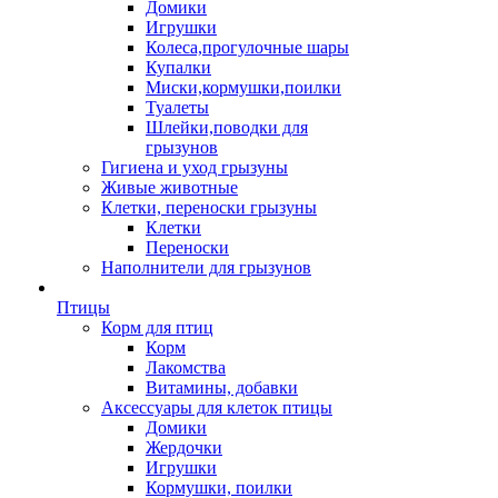
Домики
Игрушки
Колеса,прогулочные шары
Купалки
Миски,кормушки,поилки
Туалеты
Шлейки,поводки для
грызунов
Гигиена и уход грызуны
Живые животные
Клетки, переноски грызуны
Клетки
Переноски
Наполнители для грызунов
Птицы
Корм для птиц
Корм
Лакомства
Витамины, добавки
Аксессуары для клеток птицы
Домики
Жердочки
Игрушки
Кормушки, поилки