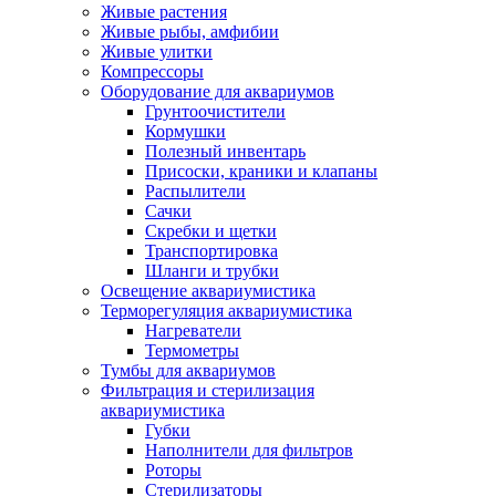
Живые растения
Живые рыбы, амфибии
Живые улитки
Компрессоры
Оборудование для аквариумов
Грунтоочистители
Кормушки
Полезный инвентарь
Присоски, краники и клапаны
Распылители
Сачки
Скребки и щетки
Транспортировка
Шланги и трубки
Освещение аквариумистика
Терморегуляция аквариумистика
Нагреватели
Термометры
Тумбы для аквариумов
Фильтрация и стерилизация
аквариумистика
Губки
Наполнители для фильтров
Роторы
Стерилизаторы