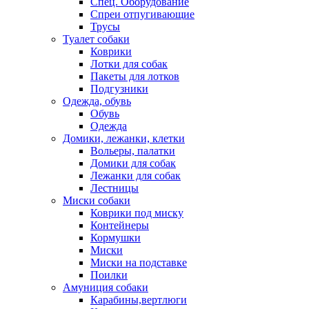
Спец. Оборудование
Спреи отпугивающие
Трусы
Туалет собаки
Коврики
Лотки для собак
Пакеты для лотков
Подгузники
Одежда, обувь
Обувь
Одежда
Домики, лежанки, клетки
Вольеры, палатки
Домики для собак
Лежанки для собак
Лестницы
Миски собаки
Коврики под миску
Контейнеры
Кормушки
Миски
Миски на подставке
Поилки
Амуниция собаки
Карабины,вертлюги