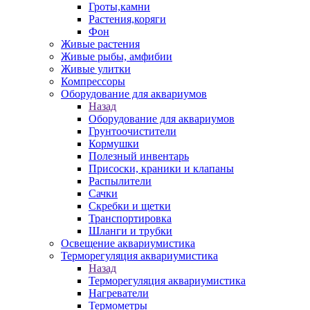
Гроты,камни
Растения,коряги
Фон
Живые растения
Живые рыбы, амфибии
Живые улитки
Компрессоры
Оборудование для аквариумов
Назад
Оборудование для аквариумов
Грунтоочистители
Кормушки
Полезный инвентарь
Присоски, краники и клапаны
Распылители
Сачки
Скребки и щетки
Транспортировка
Шланги и трубки
Освещение аквариумистика
Терморегуляция аквариумистика
Назад
Терморегуляция аквариумистика
Нагреватели
Термометры