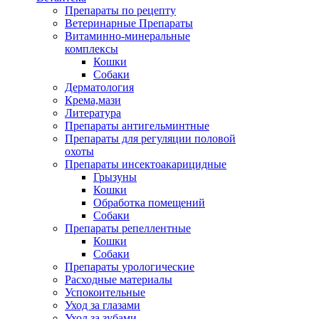
Препараты по рецепту
Ветеринарные Препараты
Витаминно-минеральные
комплексы
Кошки
Собаки
Дерматология
Крема,мази
Литература
Препараты антигельминтные
Препараты для регуляции половой
охоты
Препараты инсектоакарицидные
Грызуны
Кошки
Обработка помещений
Собаки
Препараты репеллентные
Кошки
Собаки
Препараты урологические
Расходные материалы
Успокоительные
Уход за глазами
Уход за зубами