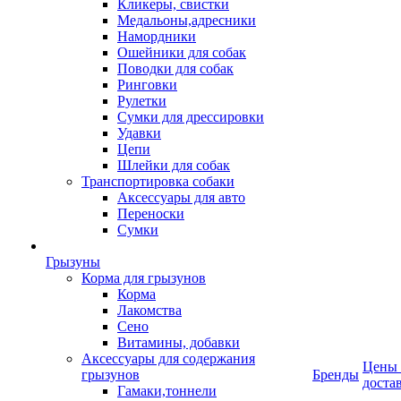
Кликеры, свистки
Медальоны,адресники
Намордники
Ошейники для собак
Поводки для собак
Ринговки
Рулетки
Сумки для дрессировки
Удавки
Цепи
Шлейки для собак
Транспортировка собаки
Аксессуары для авто
Переноски
Сумки
Грызуны
Корма для грызунов
Корма
Лакомства
Сено
Витамины, добавки
Аксессуары для содержания
Цены
грызунов
Бренды
доста
Гамаки,тоннели