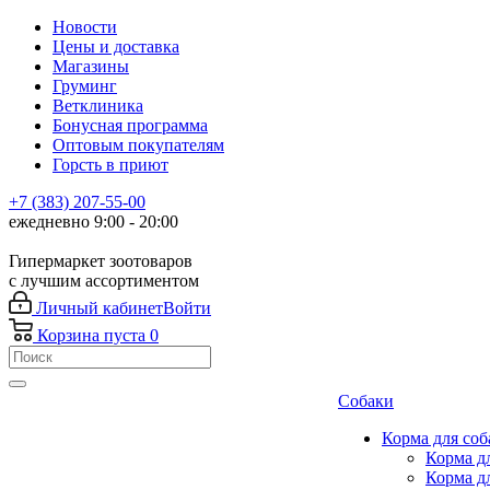
Новости
Цены и доставка
Магазины
Груминг
Ветклиника
Бонусная программа
Оптовым покупателям
Горсть в приют
+7 (383) 207-55-00
ежедневно 9:00 - 20:00
Гипермаркет зоотоваров
с лучшим ассортиментом
Личный кабинет
Войти
Корзина
пуста
0
Собаки
Корма для соб
Корма д
Корма д