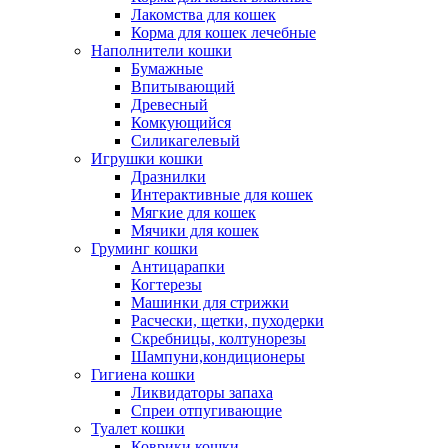
Лакомства для кошек
Корма для кошек лечебные
Наполнители кошки
Бумажные
Впитывающий
Древесный
Комкующийся
Силикагелевый
Игрушки кошки
Дразнилки
Интерактивные для кошек
Мягкие для кошек
Мячики для кошек
Груминг кошки
Антицарапки
Когтерезы
Машинки для стрижки
Расчески, щетки, пуходерки
Скребницы, колтунорезы
Шампуни,кондиционеры
Гигиена кошки
Ликвидаторы запаха
Спреи отпугивающие
Туалет кошки
Коврики кошки