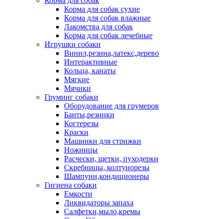
Корма для собак
Корма для собак сухие
Корма для собак влажные
Лакомства для собак
Корма для собак лечебные
Игрушки собаки
Винил,резина,латекс,дерево
Интерактивные
Кольца, канаты
Мягкие
Мячики
Груминг собаки
Оборудование для грумеров
Банты,резинки
Когтерезы
Краски
Машинки для стрижки
Ножницы
Расчески, щетки, пуходерки
Скребницы, колтунорезы
Шампуни,кондиционеры
Гигиена собаки
Емкости
Ликвидаторы запаха
Салфетки,мыло,кремы