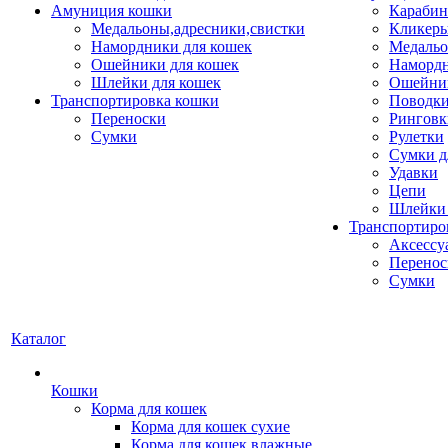
Амуниция кошки
Карабин
Медальоны,адресники,свистки
Кликеры
Намордники для кошек
Медальо
Ошейники для кошек
Наморд
Шлейки для кошек
Ошейник
Транспортировка кошки
Поводки
Переноски
Ринговк
Сумки
Рулетки
Сумки д
Удавки
Цепи
Шлейки 
Транспортиро
Аксессу
Перенос
Сумки
Каталог
Кошки
Корма для кошек
Корма для кошек сухие
Корма для кошек влажные