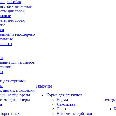
ва для собак
ля собак лечебные
еты для собак
ажные
еты для собак
хие
ки
езина,латекс,дерево
тивные
 канаты
ки
вание для грумеров
езинки
зы
 для стрижки
цы
Грызуны
и, щетки, пуходерки
цы, колтунорезы
Корма для грызунов
и,кондиционеры
Корма
Птицы
ки
Лакомства
Сено
К
торы запаха
Витамины, добавки