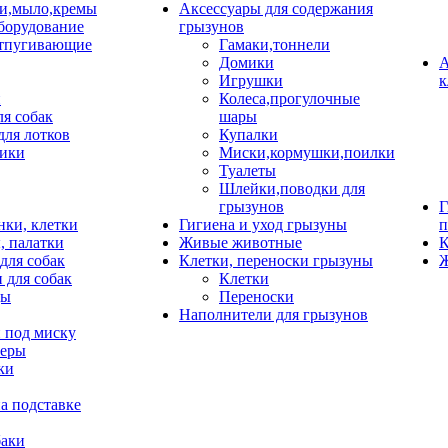
и,мыло,кремы
Аксессуары для содержания
борудование
грызунов
тпугивающие
Гамаки,тоннели
Домики
А
Игрушки
к
и
Колеса,прогулочные
ля собак
шары
для лотков
Купалки
ики
Миски,кормушки,поилки
Туалеты
Шлейки,поводки для
грызунов
Г
нки, клетки
Гигиена и уход грызуны
п
, палатки
Живые животные
К
для собак
Клетки, переноски грызуны
Ж
 для собак
Клетки
цы
Переноски
Наполнители для грызунов
 под миску
неры
ки
а подставке
баки