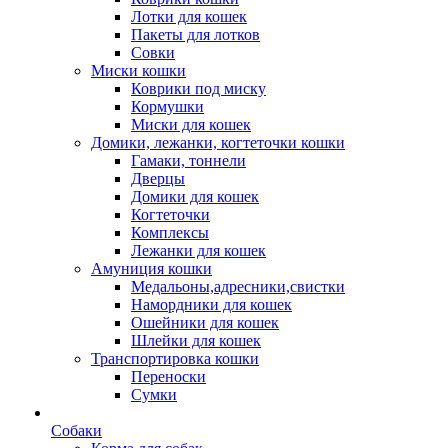
Лотки для кошек
Пакеты для лотков
Совки
Миски кошки
Коврики под миску
Кормушки
Миски для кошек
Домики, лежанки, когтеточки кошки
Гамаки, тоннели
Дверцы
Домики для кошек
Когтеточки
Комплексы
Лежанки для кошек
Амуниция кошки
Медальоны,адресники,свистки
Намордники для кошек
Ошейники для кошек
Шлейки для кошек
Транспортировка кошки
Переноски
Сумки
Собаки