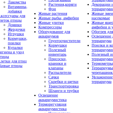
Лакомства
Растения,коряги
Декорации 
Витамины,
Фон
террариуми
добавки
Живые растения
Живые змеи
ксессуары для
Живые рыбы, амфибии
насекомые
леток птицы
Живые улитки
Живые яще
Домики
Компрессоры
амфибии и 
Жердочки
Оборудование для
Обогрев для
Игрушки
аквариумов
Освещение 
Кормушки,
Грунтоочистители
террариума
поилки
Кормушки
Поилки и к
Купалки
Полезный
террариуми
игиена и уход
инвентарь
Полезный и
тицы
Присоски,
террариуми
летки для птиц
краники и
Термометры
ивые птицы
клапаны
Террариумы
Распылители
черепашник
Сачки
Увлажнение 
Скребки и щетки
террариума
Транспортировка
Шланги и трубки
Освещение
аквариумистика
Терморегуляция
аквариумистика