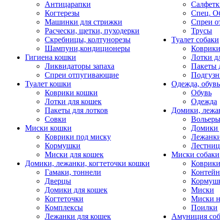
Антицарапки
Салфетк
Когтерезы
Спец. О
Машинки для стрижки
Спреи о
Расчески, щетки, пуходерки
Трусы
Скребницы, колтунорезы
Туалет собаки
Шампуни,кондиционеры
Коврик
Гигиена кошки
Лотки д
Ликвидаторы запаха
Пакеты 
Спреи отпугивающие
Подгузн
Туалет кошки
Одежда, обувь
Коврики кошки
Обувь
Лотки для кошек
Одежда
Пакеты для лотков
Домики, лежа
Совки
Вольеры
Миски кошки
Домики 
Коврики под миску
Лежанки
Кормушки
Лестни
Миски для кошек
Миски собаки
Домики, лежанки, когтеточки кошки
Коврики
Гамаки, тоннели
Контей
Дверцы
Кормуш
Домики для кошек
Миски
Когтеточки
Миски н
Комплексы
Поилки
Лежанки для кошек
Амуниция со