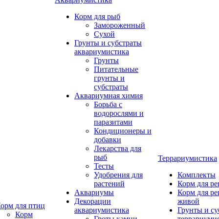
Корм для рыб
Замороженный
Сухой
Грунты и субстраты
аквариумистика
Грунты
Питательные
грунты и
субстраты
Аквариумная химия
Борьба с
водорослями и
паразитами
Кондиционеры и
добавки
Лекарства для
рыб
Террариумистика
Тесты
Удобрения для
Комплекты
растений
Корм для р
Аквариумы
Корм для р
Декорации
живой
орм для птиц
аквариумистика
Грунты и су
Корм
Гроты,камни
террариуми