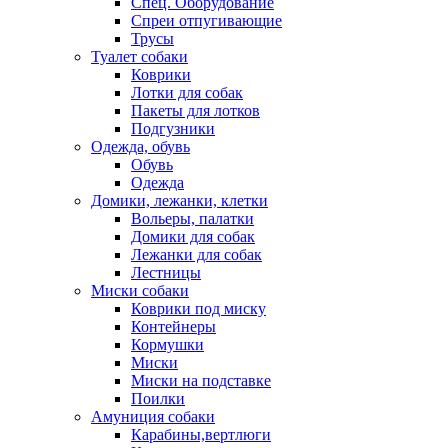
Спец. Оборудование
Спреи отпугивающие
Трусы
Туалет собаки
Коврики
Лотки для собак
Пакеты для лотков
Подгузники
Одежда, обувь
Обувь
Одежда
Домики, лежанки, клетки
Вольеры, палатки
Домики для собак
Лежанки для собак
Лестницы
Миски собаки
Коврики под миску
Контейнеры
Кормушки
Миски
Миски на подставке
Поилки
Амуниция собаки
Карабины,вертлюги