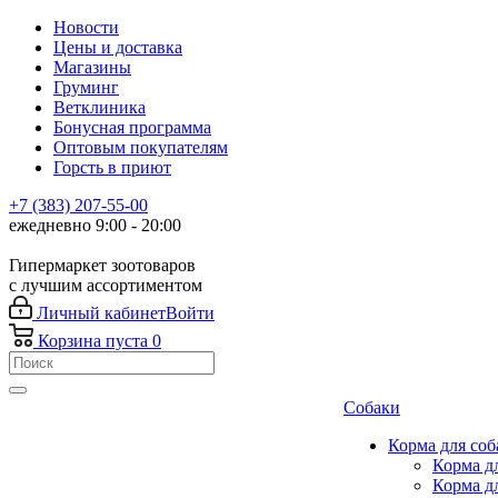
Новости
Цены и доставка
Магазины
Груминг
Ветклиника
Бонусная программа
Оптовым покупателям
Горсть в приют
+7 (383) 207-55-00
ежедневно 9:00 - 20:00
Гипермаркет зоотоваров
с лучшим ассортиментом
Личный кабинет
Войти
Корзина
пуста
0
Собаки
Корма для соб
Корма д
Корма д