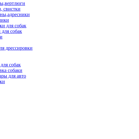
ы,вертлюги
, свистки
ны,адресники
ники
и для собак
 для собак
и
ля дрессировки
для собак
вка собаки
ары для авто
ки