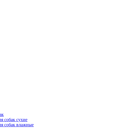
ак
ля собак сухие
ля собак влажные