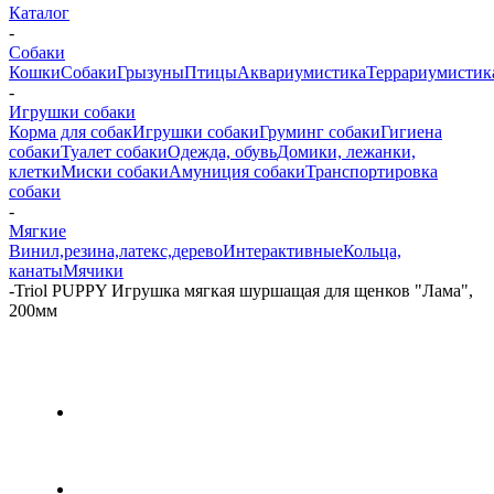
Каталог
-
Собаки
Кошки
Собаки
Грызуны
Птицы
Аквариумистика
Террариумистик
-
Игрушки собаки
Корма для собак
Игрушки собаки
Груминг собаки
Гигиена
собаки
Туалет собаки
Одежда, обувь
Домики, лежанки,
клетки
Миски собаки
Амуниция собаки
Транспортировка
собаки
-
Мягкие
Винил,резина,латекс,дерево
Интерактивные
Кольца,
канаты
Мячики
-
Triol PUPPY Игрушка мягкая шуршащая для щенков "Лама",
200мм