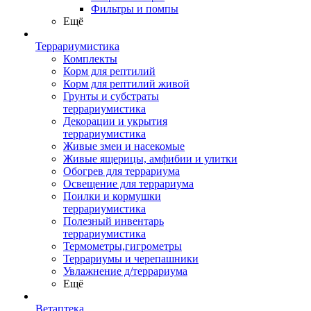
Фильтры и помпы
Ещё
Террариумистика
Комплекты
Корм для рептилий
Корм для рептилий живой
Грунты и субстраты
террариумистика
Декорации и укрытия
террариумистика
Живые змеи и насекомые
Живые ящерицы, амфибии и улитки
Обогрев для террариума
Освещение для террариума
Поилки и кормушки
террариумистика
Полезный инвентарь
террариумистика
Термометры,гигрометры
Террариумы и черепашники
Увлажнение д/террариума
Ещё
Ветаптека