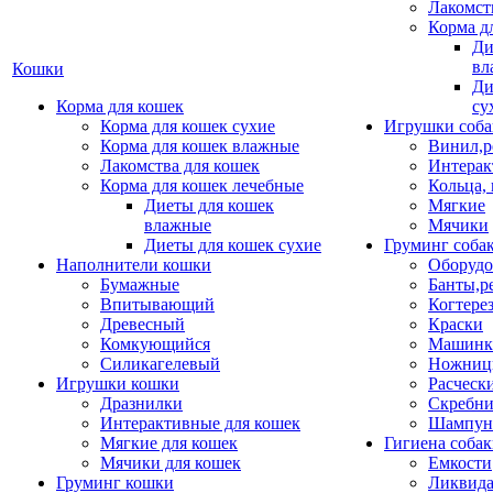
Лакомст
Корма д
Ди
вл
Кошки
Ди
Корма для кошек
су
Корма для кошек сухие
Игрушки соба
Корма для кошек влажные
Винил,р
Лакомства для кошек
Интерак
Корма для кошек лечебные
Кольца,
Диеты для кошек
Мягкие
влажные
Мячики
Диеты для кошек сухие
Груминг соба
Наполнители кошки
Оборудо
Бумажные
Банты,р
Впитывающий
Когтере
Древесный
Краски
Комкующийся
Машинки
Силикагелевый
Ножни
Игрушки кошки
Расческ
Дразнилки
Скребни
Интерактивные для кошек
Шампун
Мягкие для кошек
Гигиена соба
Мячики для кошек
Емкости
Груминг кошки
Ликвида