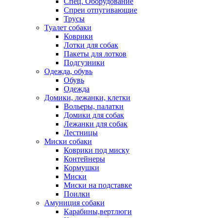
Спец. Оборудование
Спреи отпугивающие
Трусы
Туалет собаки
Коврики
Лотки для собак
Пакеты для лотков
Подгузники
Одежда, обувь
Обувь
Одежда
Домики, лежанки, клетки
Вольеры, палатки
Домики для собак
Лежанки для собак
Лестницы
Миски собаки
Коврики под миску
Контейнеры
Кормушки
Миски
Миски на подставке
Поилки
Амуниция собаки
Карабины,вертлюги