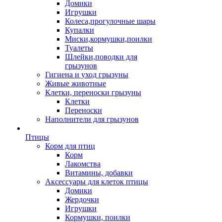
Домики
Игрушки
Колеса,прогулочные шары
Купалки
Миски,кормушки,поилки
Туалеты
Шлейки,поводки для
грызунов
Гигиена и уход грызуны
Живые животные
Клетки, переноски грызуны
Клетки
Переноски
Наполнители для грызунов
Птицы
Корм для птиц
Корм
Лакомства
Витамины, добавки
Аксессуары для клеток птицы
Домики
Жердочки
Игрушки
Кормушки, поилки