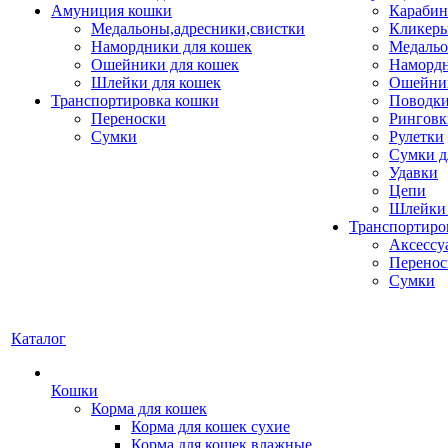
Амуниция кошки
Карабин
Медальоны,адресники,свистки
Кликеры
Намордники для кошек
Медальо
Ошейники для кошек
Наморд
Шлейки для кошек
Ошейник
Транспортировка кошки
Поводки
Переноски
Ринговк
Сумки
Рулетки
Сумки д
Удавки
Цепи
Шлейки 
Транспортиро
Аксессу
Перенос
Сумки
Каталог
Кошки
Корма для кошек
Корма для кошек сухие
Корма для кошек влажные