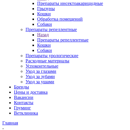
Препараты инсектоакарицидные
Грызуны
Кошки
Обработка помещений
Собаки
Препараты репеллентные
Назад
Препараты репеллентные
Кошки
Собаки
Препараты урологические
Расходные материалы
Успокоительные
Уход за глазами
Уход за зубами
Уход за ушами
Бренды
Цены и доставка
Вакансии
Контакты
Груминг
Ветклиника
Главная
-