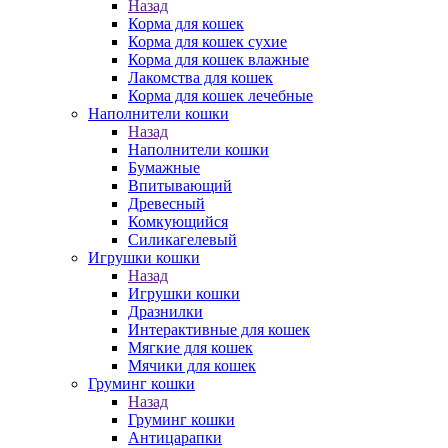
Назад
Корма для кошек
Корма для кошек сухие
Корма для кошек влажные
Лакомства для кошек
Корма для кошек лечебные
Наполнители кошки
Назад
Наполнители кошки
Бумажные
Впитывающий
Древесный
Комкующийся
Силикагелевый
Игрушки кошки
Назад
Игрушки кошки
Дразнилки
Интерактивные для кошек
Мягкие для кошек
Мячики для кошек
Груминг кошки
Назад
Груминг кошки
Антицарапки