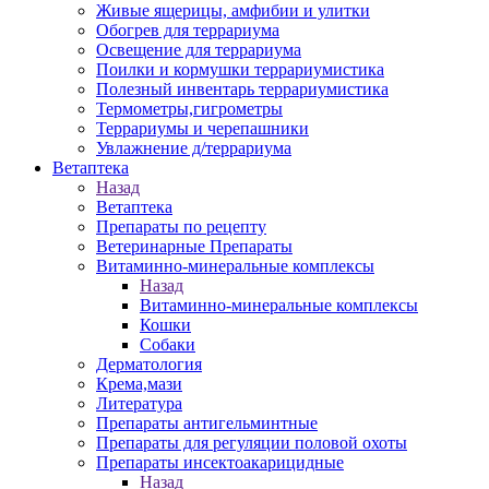
Живые ящерицы, амфибии и улитки
Обогрев для террариума
Освещение для террариума
Поилки и кормушки террариумистика
Полезный инвентарь террариумистика
Термометры,гигрометры
Террариумы и черепашники
Увлажнение д/террариума
Ветаптека
Назад
Ветаптека
Препараты по рецепту
Ветеринарные Препараты
Витаминно-минеральные комплексы
Назад
Витаминно-минеральные комплексы
Кошки
Собаки
Дерматология
Крема,мази
Литература
Препараты антигельминтные
Препараты для регуляции половой охоты
Препараты инсектоакарицидные
Назад