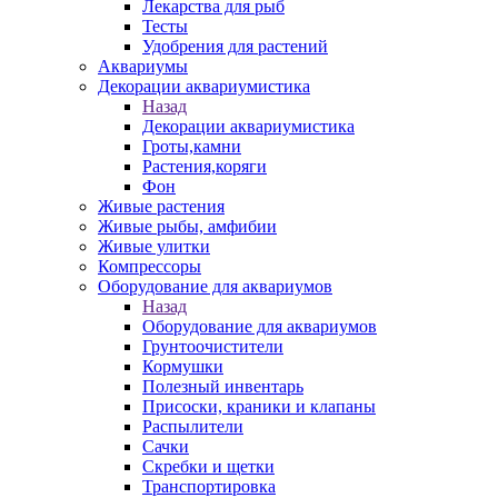
Лекарства для рыб
Тесты
Удобрения для растений
Аквариумы
Декорации аквариумистика
Назад
Декорации аквариумистика
Гроты,камни
Растения,коряги
Фон
Живые растения
Живые рыбы, амфибии
Живые улитки
Компрессоры
Оборудование для аквариумов
Назад
Оборудование для аквариумов
Грунтоочистители
Кормушки
Полезный инвентарь
Присоски, краники и клапаны
Распылители
Сачки
Скребки и щетки
Транспортировка