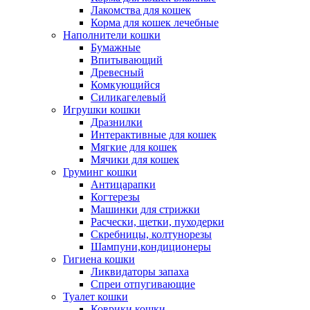
Лакомства для кошек
Корма для кошек лечебные
Наполнители кошки
Бумажные
Впитывающий
Древесный
Комкующийся
Силикагелевый
Игрушки кошки
Дразнилки
Интерактивные для кошек
Мягкие для кошек
Мячики для кошек
Груминг кошки
Антицарапки
Когтерезы
Машинки для стрижки
Расчески, щетки, пуходерки
Скребницы, колтунорезы
Шампуни,кондиционеры
Гигиена кошки
Ликвидаторы запаха
Спреи отпугивающие
Туалет кошки
Коврики кошки