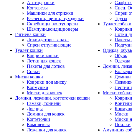
Антицарапки
Салфетк
Когтерезы
Спец. О
Машинки для стрижки
Спреи о
Расчески, щетки, пуходерки
Трусы
Скребницы, колтунорезы
Туалет собаки
Шампуни,кондиционеры
Коврик
Гигиена кошки
Лотки д
Ликвидаторы запаха
Пакеты 
Спреи отпугивающие
Подгузн
Туалет кошки
Одежда, обувь
Коврики кошки
Обувь
Лотки для кошек
Одежда
Пакеты для лотков
Домики, лежа
Совки
Вольеры
Миски кошки
Домики 
Коврики под миску
Лежанки
Кормушки
Лестни
Миски для кошек
Миски собаки
Домики, лежанки, когтеточки кошки
Коврики
Гамаки, тоннели
Контей
Дверцы
Кормуш
Домики для кошек
Миски
Когтеточки
Миски н
Комплексы
Поилки
Лежанки для кошек
Амуниция со