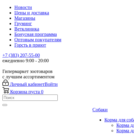
Новости
Цены и доставка
Магазины
Груминг
Ветклиника
Бонусная программа
Оптовым покупателям
Горсть в приют
+7 (383) 207-55-00
ежедневно 9:00 - 20:00
Гипермаркет зоотоваров
с лучшим ассортиментом
Личный кабинет
Войти
Корзина
пуста
0
Собаки
Корма для соб
Корма д
Корма д