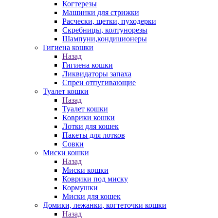
Когтерезы
Машинки для стрижки
Расчески, щетки, пуходерки
Скребницы, колтунорезы
Шампуни,кондиционеры
Гигиена кошки
Назад
Гигиена кошки
Ликвидаторы запаха
Спреи отпугивающие
Туалет кошки
Назад
Туалет кошки
Коврики кошки
Лотки для кошек
Пакеты для лотков
Совки
Миски кошки
Назад
Миски кошки
Коврики под миску
Кормушки
Миски для кошек
Домики, лежанки, когтеточки кошки
Назад