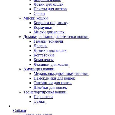
Лотки для кошек
Пакеты для лотков
Совки
Миски кошки
Коврики под миску
Кормушки
Миски для кошек
Домики, лежанки, когтеточки кошки
Гамаки, тоннели
Дверцы
Домики для кошек
Когтеточки
Комплексы
Лежанки для кошек
Амуниция кошки
Медальоны,адресники,свистки
Намордники для кошек
Ошейники для кошек
Шлейки для кошек
Транспортировка кошки
Переноски
Сумки
Собаки