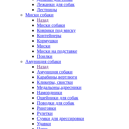
Лежанки для собак
Лестницы
Миски собаки
Назад
Миски собаки
Коврики под миску
Контейнеры
Кормушки
Миски
Миски на подставке
Поилки
Амуниция собаки
Назад
Амуниция собаки
Карабины,вертлюги
Кликеры, свистки
Медальоны,адресники
Намордники
Ошейники для собак
Поводки для собак
Ринговки
Рулетки
Сумки для дрессировки
Удавки
Цепи