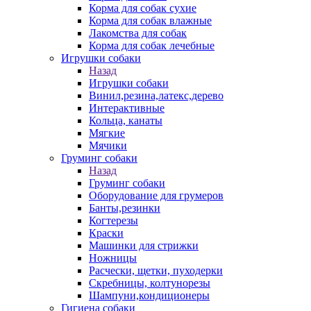
Корма для собак сухие
Корма для собак влажные
Лакомства для собак
Корма для собак лечебные
Игрушки собаки
Назад
Игрушки собаки
Винил,резина,латекс,дерево
Интерактивные
Кольца, канаты
Мягкие
Мячики
Груминг собаки
Назад
Груминг собаки
Оборудование для грумеров
Банты,резинки
Когтерезы
Краски
Машинки для стрижки
Ножницы
Расчески, щетки, пуходерки
Скребницы, колтунорезы
Шампуни,кондиционеры
Гигиена собаки