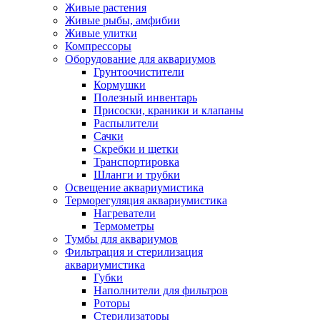
Живые растения
Живые рыбы, амфибии
Живые улитки
Компрессоры
Оборудование для аквариумов
Грунтоочистители
Кормушки
Полезный инвентарь
Присоски, краники и клапаны
Распылители
Сачки
Скребки и щетки
Транспортировка
Шланги и трубки
Освещение аквариумистика
Терморегуляция аквариумистика
Нагреватели
Термометры
Тумбы для аквариумов
Фильтрация и стерилизация
аквариумистика
Губки
Наполнители для фильтров
Роторы
Стерилизаторы