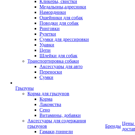
Кликеры, свистки
Медальоны,адресники
Намордники
Ошейники для собак
Поводки для собак
Ринговки
Рулетки
Сумки для дрессировки
Удавки
Цепи
Шлейки для собак
Транспортировка собаки
Аксессуары для авто
Переноски
Сумки
Грызуны
Корма для грызунов
Корма
Лакомства
Сено
Витамины, добавки
Аксессуары для содержания
Цены
грызунов
Бренды
доста
Гамаки,тоннели