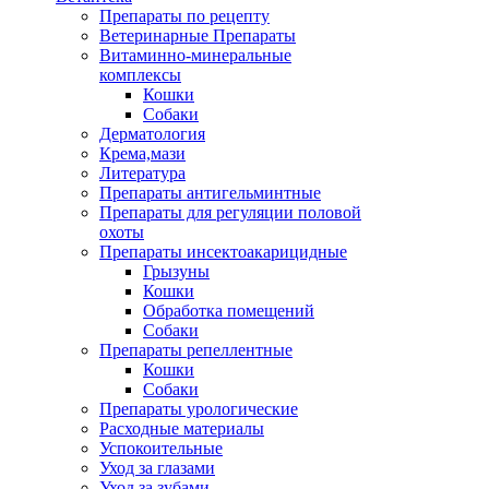
Препараты по рецепту
Ветеринарные Препараты
Витаминно-минеральные
комплексы
Кошки
Собаки
Дерматология
Крема,мази
Литература
Препараты антигельминтные
Препараты для регуляции половой
охоты
Препараты инсектоакарицидные
Грызуны
Кошки
Обработка помещений
Собаки
Препараты репеллентные
Кошки
Собаки
Препараты урологические
Расходные материалы
Успокоительные
Уход за глазами
Уход за зубами