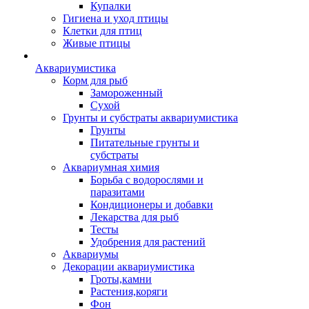
Купалки
Гигиена и уход птицы
Клетки для птиц
Живые птицы
Аквариумистика
Корм для рыб
Замороженный
Сухой
Грунты и субстраты аквариумистика
Грунты
Питательные грунты и
субстраты
Аквариумная химия
Борьба с водорослями и
паразитами
Кондиционеры и добавки
Лекарства для рыб
Тесты
Удобрения для растений
Аквариумы
Декорации аквариумистика
Гроты,камни
Растения,коряги
Фон