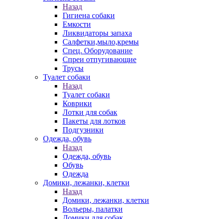
Назад
Гигиена собаки
Емкости
Ликвидаторы запаха
Салфетки,мыло,кремы
Спец. Оборудование
Спреи отпугивающие
Трусы
Туалет собаки
Назад
Туалет собаки
Коврики
Лотки для собак
Пакеты для лотков
Подгузники
Одежда, обувь
Назад
Одежда, обувь
Обувь
Одежда
Домики, лежанки, клетки
Назад
Домики, лежанки, клетки
Вольеры, палатки
Домики для собак