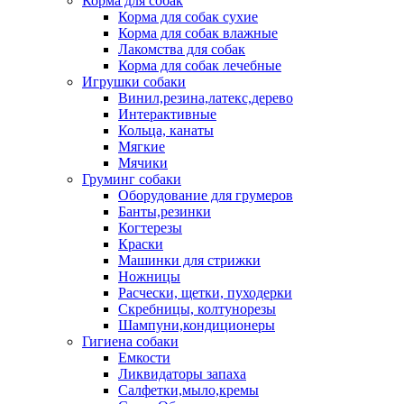
Корма для собак
Корма для собак сухие
Корма для собак влажные
Лакомства для собак
Корма для собак лечебные
Игрушки собаки
Винил,резина,латекс,дерево
Интерактивные
Кольца, канаты
Мягкие
Мячики
Груминг собаки
Оборудование для грумеров
Банты,резинки
Когтерезы
Краски
Машинки для стрижки
Ножницы
Расчески, щетки, пуходерки
Скребницы, колтунорезы
Шампуни,кондиционеры
Гигиена собаки
Емкости
Ликвидаторы запаха
Салфетки,мыло,кремы