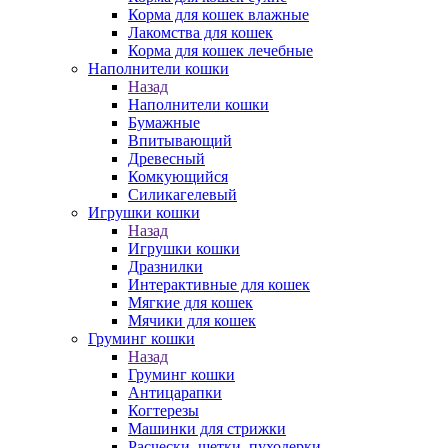
Корма для кошек влажные
Лакомства для кошек
Корма для кошек лечебные
Наполнители кошки
Назад
Наполнители кошки
Бумажные
Впитывающий
Древесный
Комкующийся
Силикагелевый
Игрушки кошки
Назад
Игрушки кошки
Дразнилки
Интерактивные для кошек
Мягкие для кошек
Мячики для кошек
Груминг кошки
Назад
Груминг кошки
Антицарапки
Когтерезы
Машинки для стрижки
Расчески, щетки, пуходерки