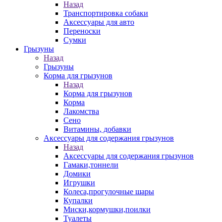
Назад
Транспортировка собаки
Аксессуары для авто
Переноски
Сумки
Грызуны
Назад
Грызуны
Корма для грызунов
Назад
Корма для грызунов
Корма
Лакомства
Сено
Витамины, добавки
Аксессуары для содержания грызунов
Назад
Аксессуары для содержания грызунов
Гамаки,тоннели
Домики
Игрушки
Колеса,прогулочные шары
Купалки
Миски,кормушки,поилки
Туалеты