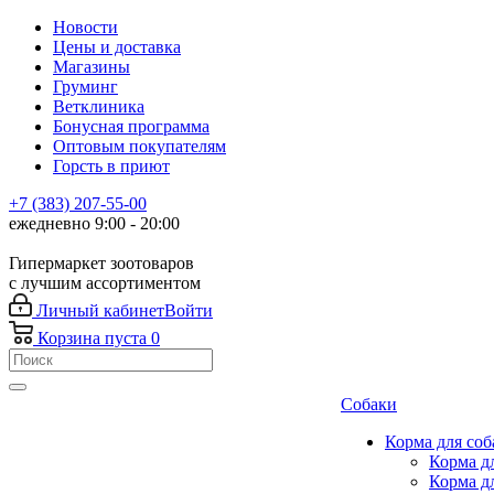
Новости
Цены и доставка
Магазины
Груминг
Ветклиника
Бонусная программа
Оптовым покупателям
Горсть в приют
+7 (383) 207-55-00
ежедневно 9:00 - 20:00
Гипермаркет зоотоваров
с лучшим ассортиментом
Личный кабинет
Войти
Корзина
пуста
0
Собаки
Корма для соб
Корма д
Корма д