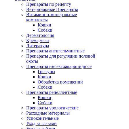
Препараты по рецепту
Ветеринарные Препараты
Витаминно-минеральные
комплексы
Кошки
Собаки
Дерматология
Крема,мази
Литература
Препараты антигельминтные
Препараты для регуляции половой
охоты
Препараты инсектоакарицидные
Грызуны
Кошки
Обработка помещений
Собаки
Препараты репеллентные
Кошки
Собаки
Препараты урологические
Расходные материалы
Успокоительные
Уход за глазами
Уход за зубами