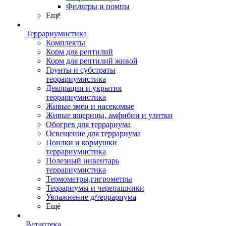
Фильтры и помпы
Ещё
Террариумистика
Комплекты
Корм для рептилий
Корм для рептилий живой
Грунты и субстраты
террариумистика
Декорации и укрытия
террариумистика
Живые змеи и насекомые
Живые ящерицы, амфибии и улитки
Обогрев для террариума
Освещение для террариума
Поилки и кормушки
террариумистика
Полезный инвентарь
террариумистика
Термометры,гигрометры
Террариумы и черепашники
Увлажнение д/террариума
Ещё
Ветаптека