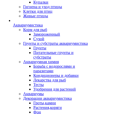
Купалки
Гигиена и уход птицы
Клетки для птиц
Живые птицы
Аквариумистика
Корм для рыб
Замороженный
Сухой
Грунты и субстраты аквариумистика
Грунты
Питательные грунты и
субстраты
Аквариумная химия
Борьба с водорослями и
паразитами
Кондиционеры и добавки
Лекарства для рыб
Тесты
Удобрения для растений
Аквариумы
Декорации аквариумистика
Гроты,камни
Растения,коряги
Фон