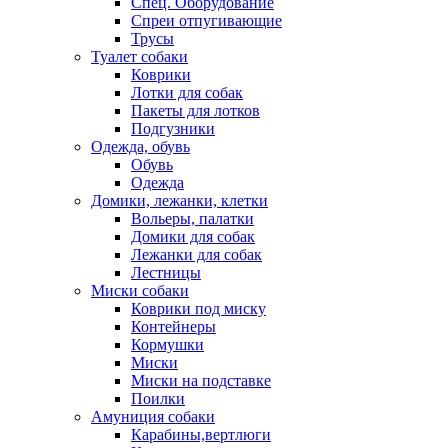
Спец. Оборудование
Спреи отпугивающие
Трусы
Туалет собаки
Коврики
Лотки для собак
Пакеты для лотков
Подгузники
Одежда, обувь
Обувь
Одежда
Домики, лежанки, клетки
Вольеры, палатки
Домики для собак
Лежанки для собак
Лестницы
Миски собаки
Коврики под миску
Контейнеры
Кормушки
Миски
Миски на подставке
Поилки
Амуниция собаки
Карабины,вертлюги