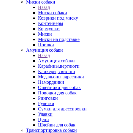
Миски собаки
Назад
Миски собаки
Коврики под миску
Контейнеры
Кормушки
Миски
Миски на подставке
Поилки
Амуниция собаки
Назад
Амуниция собаки
Карабины,вертлюги
Кликеры, свистки
Медальоны,адресники
Намордники
Ошейники для собак
Поводки для собак
Ринговки
Рулетки
Сумки для дрессировки
Удавки
Цепи
Шлейки для собак
Транспортировка собаки