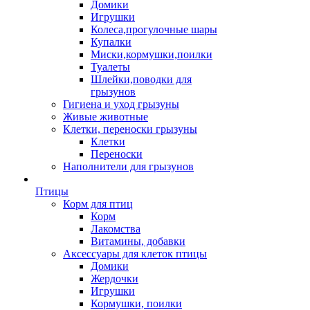
Домики
Игрушки
Колеса,прогулочные шары
Купалки
Миски,кормушки,поилки
Туалеты
Шлейки,поводки для
грызунов
Гигиена и уход грызуны
Живые животные
Клетки, переноски грызуны
Клетки
Переноски
Наполнители для грызунов
Птицы
Корм для птиц
Корм
Лакомства
Витамины, добавки
Аксессуары для клеток птицы
Домики
Жердочки
Игрушки
Кормушки, поилки