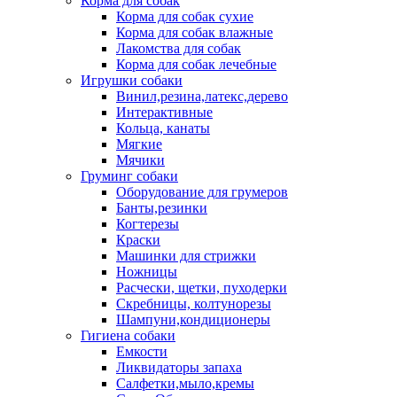
Корма для собак
Корма для собак сухие
Корма для собак влажные
Лакомства для собак
Корма для собак лечебные
Игрушки собаки
Винил,резина,латекс,дерево
Интерактивные
Кольца, канаты
Мягкие
Мячики
Груминг собаки
Оборудование для грумеров
Банты,резинки
Когтерезы
Краски
Машинки для стрижки
Ножницы
Расчески, щетки, пуходерки
Скребницы, колтунорезы
Шампуни,кондиционеры
Гигиена собаки
Емкости
Ликвидаторы запаха
Салфетки,мыло,кремы