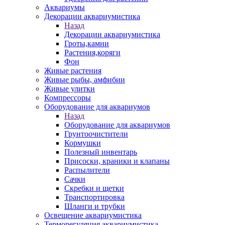
Аквариумы
Декорации аквариумистика
Назад
Декорации аквариумистика
Гроты,камни
Растения,коряги
Фон
Живые растения
Живые рыбы, амфибии
Живые улитки
Компрессоры
Оборудование для аквариумов
Назад
Оборудование для аквариумов
Грунтоочистители
Кормушки
Полезный инвентарь
Присоски, краники и клапаны
Распылители
Сачки
Скребки и щетки
Транспортировка
Шланги и трубки
Освещение аквариумистика
Терморегуляция аквариумистика