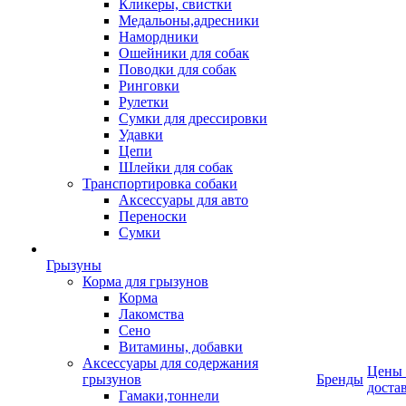
Кликеры, свистки
Медальоны,адресники
Намордники
Ошейники для собак
Поводки для собак
Ринговки
Рулетки
Сумки для дрессировки
Удавки
Цепи
Шлейки для собак
Транспортировка собаки
Аксессуары для авто
Переноски
Сумки
Грызуны
Корма для грызунов
Корма
Лакомства
Сено
Витамины, добавки
Аксессуары для содержания
Цены
грызунов
Бренды
доста
Гамаки,тоннели