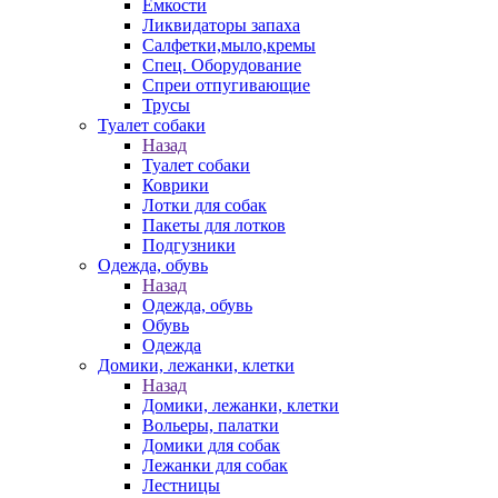
Емкости
Ликвидаторы запаха
Салфетки,мыло,кремы
Спец. Оборудование
Спреи отпугивающие
Трусы
Туалет собаки
Назад
Туалет собаки
Коврики
Лотки для собак
Пакеты для лотков
Подгузники
Одежда, обувь
Назад
Одежда, обувь
Обувь
Одежда
Домики, лежанки, клетки
Назад
Домики, лежанки, клетки
Вольеры, палатки
Домики для собак
Лежанки для собак
Лестницы