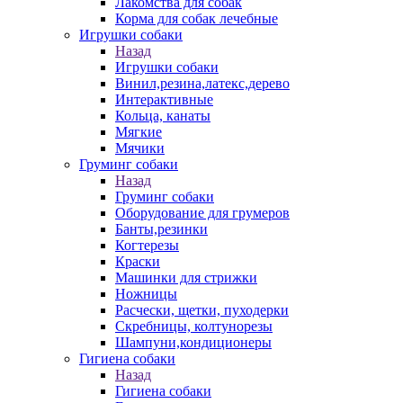
Лакомства для собак
Корма для собак лечебные
Игрушки собаки
Назад
Игрушки собаки
Винил,резина,латекс,дерево
Интерактивные
Кольца, канаты
Мягкие
Мячики
Груминг собаки
Назад
Груминг собаки
Оборудование для грумеров
Банты,резинки
Когтерезы
Краски
Машинки для стрижки
Ножницы
Расчески, щетки, пуходерки
Скребницы, колтунорезы
Шампуни,кондиционеры
Гигиена собаки
Назад
Гигиена собаки