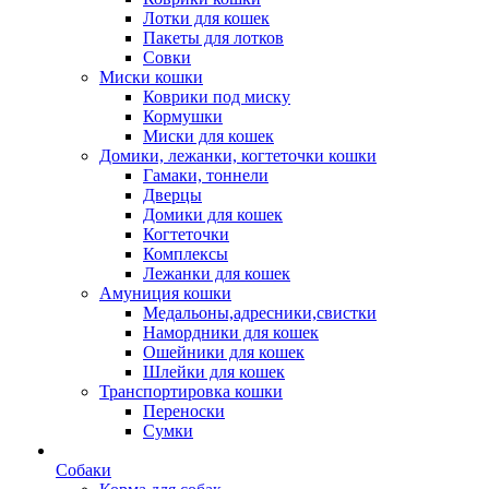
Лотки для кошек
Пакеты для лотков
Совки
Миски кошки
Коврики под миску
Кормушки
Миски для кошек
Домики, лежанки, когтеточки кошки
Гамаки, тоннели
Дверцы
Домики для кошек
Когтеточки
Комплексы
Лежанки для кошек
Амуниция кошки
Медальоны,адресники,свистки
Намордники для кошек
Ошейники для кошек
Шлейки для кошек
Транспортировка кошки
Переноски
Сумки
Собаки