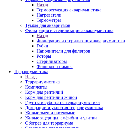
Назад
Терморегуляция аквариумистика
Нагреватели
Термометры
Тумбы для аквариумов
Фильтрация и стерилизация аквариумистика
Назад
Фильтрация и стерилизация аквариумистика
Губки
Наполнители для фильтров
Роторы
Стерилизаторы
Фильтры и помпы
Террариумистика
Назад
Террариумистика
Комплекты
Корм для рептилий
Корм для рептилий живой
Грунты и субстраты террариумистика
Декорации и укрытия террариумистика
Живые змеи и насекомые
Живые ящерицы, амфибии и улитки
Обогрев для террариума