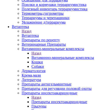
Освещение для террариума
Поилки и кормушки террариумистика
Полезный инвентарь террариумистика
Термометры,гигрометры
Террариумы и черепашники
Увлажнение д/террариума
Ветаптека
Назад
Ветаптека
Препараты по рецепту
Ветеринарные Препараты
Витаминно-минеральные комплексы
Назад
Витаминно-минеральные комплексы
Кошки
Собаки
Дерматология
Крема,мази
Литература
Препараты антигельминтные
Препараты для регуляции половой охоты
Препараты инсектоакарицидные
Назад
Препараты инсектоакарицидные
Грызуны