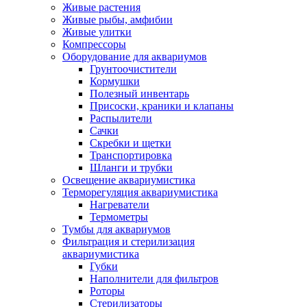
Живые растения
Живые рыбы, амфибии
Живые улитки
Компрессоры
Оборудование для аквариумов
Грунтоочистители
Кормушки
Полезный инвентарь
Присоски, краники и клапаны
Распылители
Сачки
Скребки и щетки
Транспортировка
Шланги и трубки
Освещение аквариумистика
Терморегуляция аквариумистика
Нагреватели
Термометры
Тумбы для аквариумов
Фильтрация и стерилизация
аквариумистика
Губки
Наполнители для фильтров
Роторы
Стерилизаторы