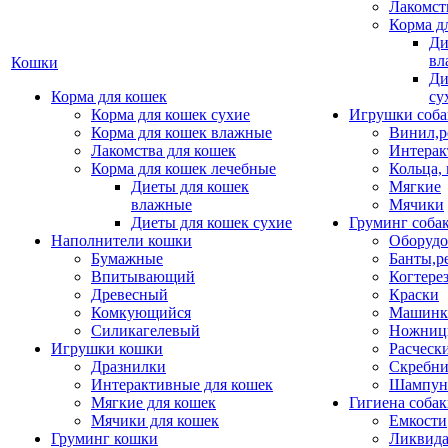
Лакомст
Корма д
Ди
вл
Кошки
Ди
Корма для кошек
су
Корма для кошек сухие
Игрушки соба
Корма для кошек влажные
Винил,р
Лакомства для кошек
Интерак
Корма для кошек лечебные
Кольца,
Диеты для кошек
Мягкие
влажные
Мячики
Диеты для кошек сухие
Груминг соба
Наполнители кошки
Оборудо
Бумажные
Банты,р
Впитывающий
Когтере
Древесный
Краски
Комкующийся
Машинки
Силикагелевый
Ножни
Игрушки кошки
Расческ
Дразнилки
Скребни
Интерактивные для кошек
Шампун
Мягкие для кошек
Гигиена соба
Мячики для кошек
Емкости
Груминг кошки
Ликвида