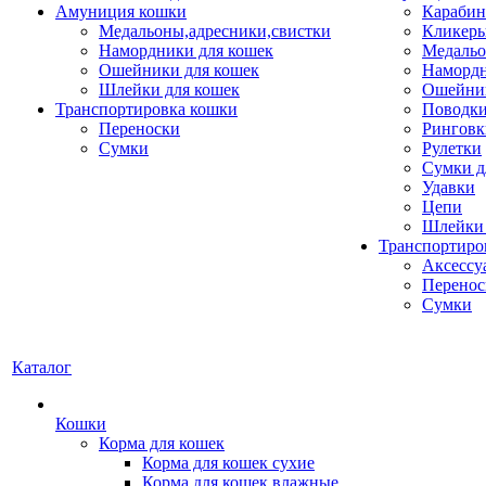
Амуниция кошки
Карабин
Медальоны,адресники,свистки
Кликеры
Намордники для кошек
Медальо
Ошейники для кошек
Наморд
Шлейки для кошек
Ошейник
Транспортировка кошки
Поводки
Переноски
Ринговк
Сумки
Рулетки
Сумки д
Удавки
Цепи
Шлейки 
Транспортиро
Аксессу
Перенос
Сумки
Каталог
Кошки
Корма для кошек
Корма для кошек сухие
Корма для кошек влажные