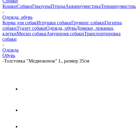
Собаки
Кошки
Собаки
Грызуны
Птицы
Аквариумистика
Террариумистик
-
Одежда, обувь
Корма для собак
Игрушки собаки
Груминг собаки
Гигиена
собаки
Туалет собаки
Одежда, обувь
Домики, лежанки,
клетки
Миски собаки
Амуниция собаки
Транспортировка
собаки
-
Одежда
Обувь
-
Толстовка "Медвежонок" L, размер 35см