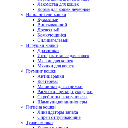
Лакомства для кошек
Корма для кошек лечебные
Наполнители кошки
Бумажные
Впитывающий
Древесный
Комкующийся
Силикагелевый
Игрушки кошки
Дразнилки
Интерактивные для кошек
Мягкие для кошек
Мячики для кошек
Груминг кошки
Антицарапки
Когтерезы
Машинки для стрижки
Расчески, щетки, пуходерки
Скребницы, колтунорезы
Шампуни,кондиционеры
Гигиена кошки
Ликвидаторы запаха
Спреи отпугивающие
Туалет кошки
Коврики кошки