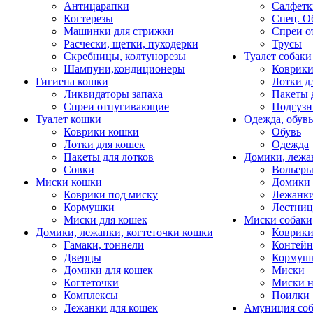
Антицарапки
Салфетк
Когтерезы
Спец. О
Машинки для стрижки
Спреи о
Расчески, щетки, пуходерки
Трусы
Скребницы, колтунорезы
Туалет собаки
Шампуни,кондиционеры
Коврик
Гигиена кошки
Лотки д
Ликвидаторы запаха
Пакеты 
Спреи отпугивающие
Подгузн
Туалет кошки
Одежда, обувь
Коврики кошки
Обувь
Лотки для кошек
Одежда
Пакеты для лотков
Домики, лежа
Совки
Вольеры
Миски кошки
Домики 
Коврики под миску
Лежанки
Кормушки
Лестни
Миски для кошек
Миски собаки
Домики, лежанки, когтеточки кошки
Коврики
Гамаки, тоннели
Контей
Дверцы
Кормуш
Домики для кошек
Миски
Когтеточки
Миски н
Комплексы
Поилки
Лежанки для кошек
Амуниция со