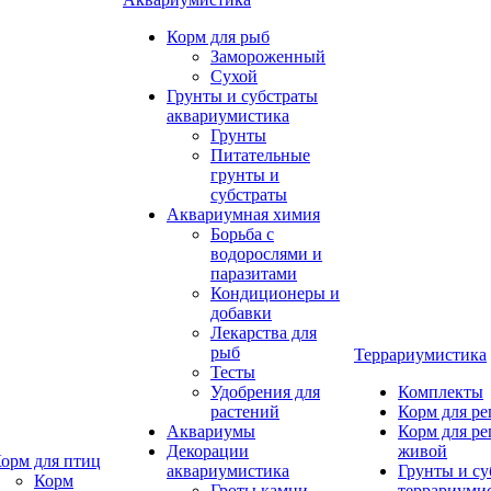
Корм для рыб
Замороженный
Сухой
Грунты и субстраты
аквариумистика
Грунты
Питательные
грунты и
субстраты
Аквариумная химия
Борьба с
водорослями и
паразитами
Кондиционеры и
добавки
Лекарства для
рыб
Террариумистика
Тесты
Удобрения для
Комплекты
растений
Корм для р
Аквариумы
Корм для р
Декорации
живой
орм для птиц
аквариумистика
Грунты и су
Корм
Гроты,камни
террариуми