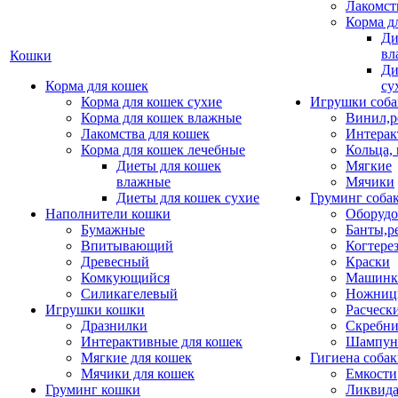
Лакомст
Корма д
Ди
вл
Кошки
Ди
Корма для кошек
су
Корма для кошек сухие
Игрушки соба
Корма для кошек влажные
Винил,р
Лакомства для кошек
Интерак
Корма для кошек лечебные
Кольца,
Диеты для кошек
Мягкие
влажные
Мячики
Диеты для кошек сухие
Груминг соба
Наполнители кошки
Оборудо
Бумажные
Банты,р
Впитывающий
Когтере
Древесный
Краски
Комкующийся
Машинки
Силикагелевый
Ножни
Игрушки кошки
Расческ
Дразнилки
Скребни
Интерактивные для кошек
Шампун
Мягкие для кошек
Гигиена соба
Мячики для кошек
Емкости
Груминг кошки
Ликвида