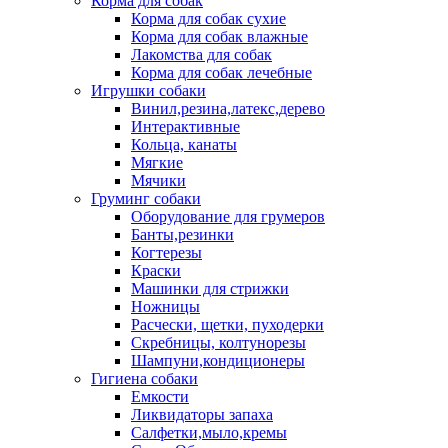
Корма для собак
Корма для собак сухие
Корма для собак влажные
Лакомства для собак
Корма для собак лечебные
Игрушки собаки
Винил,резина,латекс,дерево
Интерактивные
Кольца, канаты
Мягкие
Мячики
Груминг собаки
Оборудование для грумеров
Банты,резинки
Когтерезы
Краски
Машинки для стрижки
Ножницы
Расчески, щетки, пуходерки
Скребницы, колтунорезы
Шампуни,кондиционеры
Гигиена собаки
Емкости
Ликвидаторы запаха
Салфетки,мыло,кремы