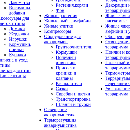
Лакомства
Растения,коряги
Декорации 
Витамины,
Фон
террариуми
добавки
Живые растения
Живые змеи
ксессуары для
Живые рыбы, амфибии
насекомые
леток птицы
Живые улитки
Живые яще
Домики
Компрессоры
амфибии и 
Жердочки
Оборудование для
Обогрев для
Игрушки
аквариумов
Освещение 
Кормушки,
Грунтоочистители
террариума
поилки
Кормушки
Поилки и к
Купалки
Полезный
террариуми
игиена и уход
инвентарь
Полезный и
тицы
Присоски,
террариуми
летки для птиц
краники и
Термометры
ивые птицы
клапаны
Террариумы
Распылители
черепашник
Сачки
Увлажнение 
Скребки и щетки
террариума
Транспортировка
Шланги и трубки
Освещение
аквариумистика
Терморегуляция
аквариумистика