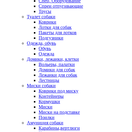
Спец. Оборудование
Спреи отпугивающие
Трусы
Туалет собаки
Коврики
Лотки для собак
Пакеты для лотков
Подгузники
Одежда, обувь
Обувь
Одежда
Домики, лежанки, клетки
Вольеры, палатки
Домики для собак
Лежанки для собак
Лестницы
Миски собаки
Коврики под миску
Контейнеры
Кормушки
Миски
Миски на подставке
Поилки
Амуниция собаки
Карабины,вертлюги