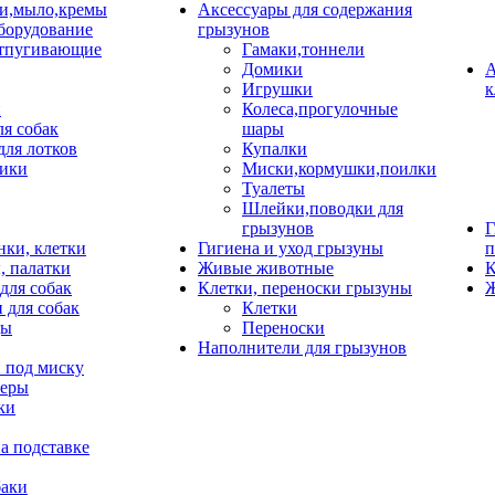
и,мыло,кремы
Аксессуары для содержания
борудование
грызунов
тпугивающие
Гамаки,тоннели
Домики
А
Игрушки
к
и
Колеса,прогулочные
ля собак
шары
для лотков
Купалки
ики
Миски,кормушки,поилки
Туалеты
Шлейки,поводки для
грызунов
Г
нки, клетки
Гигиена и уход грызуны
п
, палатки
Живые животные
К
для собак
Клетки, переноски грызуны
Ж
 для собак
Клетки
цы
Переноски
Наполнители для грызунов
 под миску
неры
ки
а подставке
баки