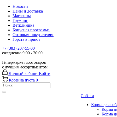
Новости
Цены и доставка
Магазины
Груминг
Ветклиника
Бонусная программа
Оптовым покупателям
Горсть в приют
+7 (383) 207-55-00
ежедневно 9:00 - 20:00
Гипермаркет зоотоваров
с лучшим ассортиментом
Личный кабинет
Войти
Корзина
пуста
0
Собаки
Корма для соб
Корма д
Корма д