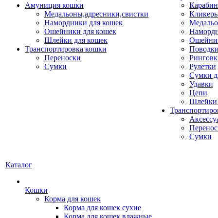
Амуниция кошки
Карабин
Медальоны,адресники,свистки
Кликеры
Намордники для кошек
Медальо
Ошейники для кошек
Наморд
Шлейки для кошек
Ошейник
Транспортировка кошки
Поводки
Переноски
Ринговк
Сумки
Рулетки
Сумки д
Удавки
Цепи
Шлейки 
Транспортиро
Аксессу
Перенос
Сумки
Каталог
Кошки
Корма для кошек
Корма для кошек сухие
Корма для кошек влажные