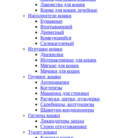
Лакомства для кошек
Корма для кошек лечебные
Наполнители кошки
Бумажные
Впитывающий
Древесный
Комкующийся
Силикагелевый
Игрушки кошки
Дразнилки
Интерактивные для кошек
Мягкие для кошек
Мячики для кошек
Груминг кошки
Антицарапки
Когтерезы
Машинки для стрижки
Расчески, щетки, пуходерки
Скребницы, колтунорезы
Шампуни,кондиционеры
Гигиена кошки
Ликвидаторы запаха
Спреи отпугивающие
Туалет кошки
Коврики кошки