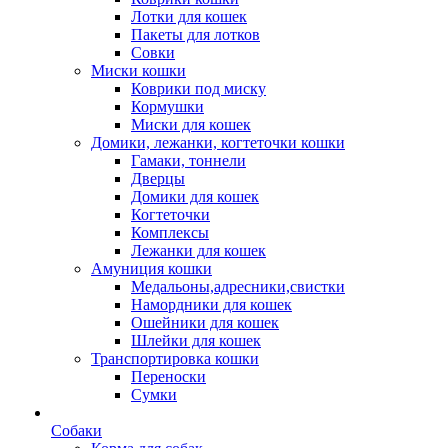
Лотки для кошек
Пакеты для лотков
Совки
Миски кошки
Коврики под миску
Кормушки
Миски для кошек
Домики, лежанки, когтеточки кошки
Гамаки, тоннели
Дверцы
Домики для кошек
Когтеточки
Комплексы
Лежанки для кошек
Амуниция кошки
Медальоны,адресники,свистки
Намордники для кошек
Ошейники для кошек
Шлейки для кошек
Транспортировка кошки
Переноски
Сумки
Собаки