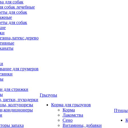
ва для собак
ля собак лечебные
еты для собак
ажные
еты для собак
хие
ки
езина,латекс,дерево
тивные
 канаты
ки
вание для грумеров
езинки
зы
 для стрижки
цы
Грызуны
и, щетки, пуходерки
цы, колтунорезы
Корма для грызунов
и,кондиционеры
Корма
Птицы
ки
Лакомства
Сено
К
торы запаха
Витамины, добавки