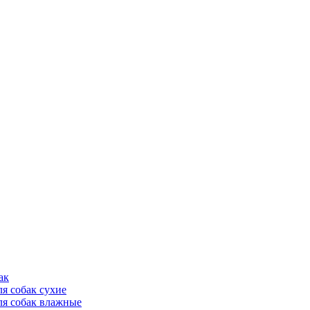
ак
ля собак сухие
ля собак влажные