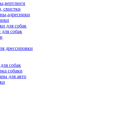
ы,вертлюги
, свистки
ны,адресники
ники
и для собак
 для собак
и
ля дрессировки
для собак
вка собаки
ары для авто
ки