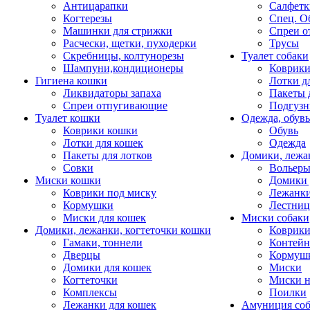
Антицарапки
Салфетк
Когтерезы
Спец. О
Машинки для стрижки
Спреи о
Расчески, щетки, пуходерки
Трусы
Скребницы, колтунорезы
Туалет собаки
Шампуни,кондиционеры
Коврик
Гигиена кошки
Лотки д
Ликвидаторы запаха
Пакеты 
Спреи отпугивающие
Подгузн
Туалет кошки
Одежда, обувь
Коврики кошки
Обувь
Лотки для кошек
Одежда
Пакеты для лотков
Домики, лежа
Совки
Вольеры
Миски кошки
Домики 
Коврики под миску
Лежанки
Кормушки
Лестни
Миски для кошек
Миски собаки
Домики, лежанки, когтеточки кошки
Коврики
Гамаки, тоннели
Контей
Дверцы
Кормуш
Домики для кошек
Миски
Когтеточки
Миски н
Комплексы
Поилки
Лежанки для кошек
Амуниция со