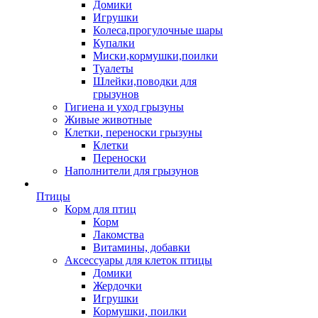
Домики
Игрушки
Колеса,прогулочные шары
Купалки
Миски,кормушки,поилки
Туалеты
Шлейки,поводки для
грызунов
Гигиена и уход грызуны
Живые животные
Клетки, переноски грызуны
Клетки
Переноски
Наполнители для грызунов
Птицы
Корм для птиц
Корм
Лакомства
Витамины, добавки
Аксессуары для клеток птицы
Домики
Жердочки
Игрушки
Кормушки, поилки