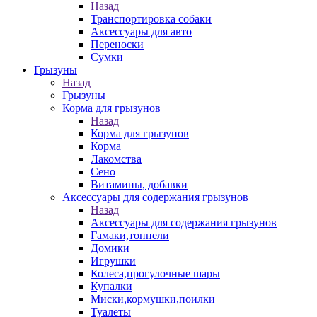
Назад
Транспортировка собаки
Аксессуары для авто
Переноски
Сумки
Грызуны
Назад
Грызуны
Корма для грызунов
Назад
Корма для грызунов
Корма
Лакомства
Сено
Витамины, добавки
Аксессуары для содержания грызунов
Назад
Аксессуары для содержания грызунов
Гамаки,тоннели
Домики
Игрушки
Колеса,прогулочные шары
Купалки
Миски,кормушки,поилки
Туалеты