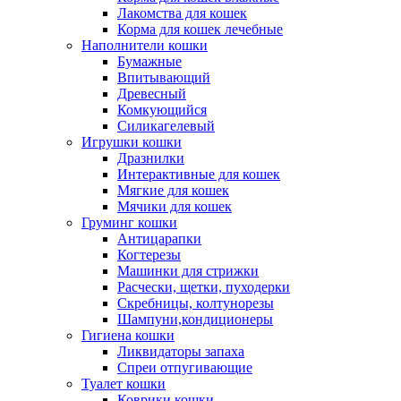
Лакомства для кошек
Корма для кошек лечебные
Наполнители кошки
Бумажные
Впитывающий
Древесный
Комкующийся
Силикагелевый
Игрушки кошки
Дразнилки
Интерактивные для кошек
Мягкие для кошек
Мячики для кошек
Груминг кошки
Антицарапки
Когтерезы
Машинки для стрижки
Расчески, щетки, пуходерки
Скребницы, колтунорезы
Шампуни,кондиционеры
Гигиена кошки
Ликвидаторы запаха
Спреи отпугивающие
Туалет кошки
Коврики кошки