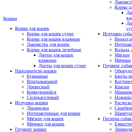
Лакомст
Корма д
Ди
вл
Кошки
Ди
Корма для кошек
су
Корма для кошек сухие
Игрушки соба
Корма для кошек влажные
Винил,р
Лакомства для кошек
Интерак
Корма для кошек лечебные
Кольца,
Диеты для кошек
Мягкие
влажные
Мячики
Диеты для кошек сухие
Груминг соба
Наполнители кошки
Оборудо
Бумажные
Банты,р
Впитывающий
Когтере
Древесный
Краски
Комкующийся
Машинки
Силикагелевый
Ножни
Игрушки кошки
Расческ
Дразнилки
Скребни
Интерактивные для кошек
Шампун
Мягкие для кошек
Гигиена соба
Мячики для кошек
Емкости
Груминг кошки
Ликвида