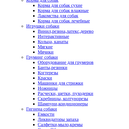
Корма для собак
Корма для собак сухие
Корма для собак влажные
Лакомства для собак
Корма для собак лечебные
Игрушки собаки
Винил,резина,латекс,дерево
Интерактивные
Кольца, канаты
Мягкие
Мячики
Груминг собаки
Оборудование для грумеров
Банты,резинки
Когтерезы
Краски
Машинки для стрижки
Ножницы
Расчески, щетки, пуходерки
Скребницы, колтунорезы
Шампуни,кондиционеры
Гигиена собаки
Емкости
Ликвидаторы запаха
Салфетки,мыло,кремы