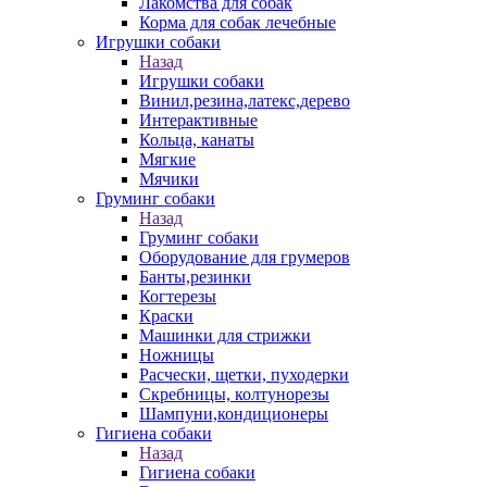
Лакомства для собак
Корма для собак лечебные
Игрушки собаки
Назад
Игрушки собаки
Винил,резина,латекс,дерево
Интерактивные
Кольца, канаты
Мягкие
Мячики
Груминг собаки
Назад
Груминг собаки
Оборудование для грумеров
Банты,резинки
Когтерезы
Краски
Машинки для стрижки
Ножницы
Расчески, щетки, пуходерки
Скребницы, колтунорезы
Шампуни,кондиционеры
Гигиена собаки
Назад
Гигиена собаки