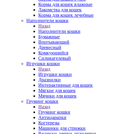
Корма для кошек влажные
Лакомства для кошек
Корма для кошек лечебные
Наполнители кошки
Назад
Наполнители кошки
Бумажные
Впитывающий
Древесный
Комкующийся
Силикагелевый
Игрушки кошки
Назад
Игрушки кошки
Дразнилки
Интерактивные для кошек
Мягкие для кошек
Мячики для кошек
Груминг кошки
Назад
Груминг кошки
Антицарапки
Когтерезы
Машинки для стрижки
Расчески, щетки, пуходерки