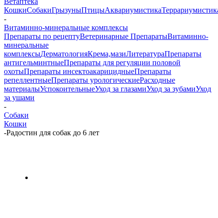
Ветаптека
Кошки
Собаки
Грызуны
Птицы
Аквариумистика
Террариумистик
-
Витаминно-минеральные комплексы
Препараты по рецепту
Ветеринарные Препараты
Витаминно-
минеральные
комплексы
Дерматология
Крема,мази
Литература
Препараты
антигельминтные
Препараты для регуляции половой
охоты
Препараты инсектоакарицидные
Препараты
репеллентные
Препараты урологические
Расходные
материалы
Успокоительные
Уход за глазами
Уход за зубами
Уход
за ушами
-
Собаки
Кошки
-
Радостин для собак до 6 лет