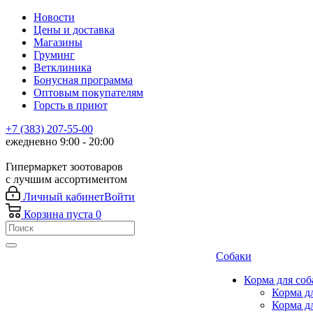
Новости
Цены и доставка
Магазины
Груминг
Ветклиника
Бонусная программа
Оптовым покупателям
Горсть в приют
+7 (383) 207-55-00
ежедневно 9:00 - 20:00
Гипермаркет зоотоваров
с лучшим ассортиментом
Личный кабинет
Войти
Корзина
пуста
0
Собаки
Корма для соб
Корма д
Корма д