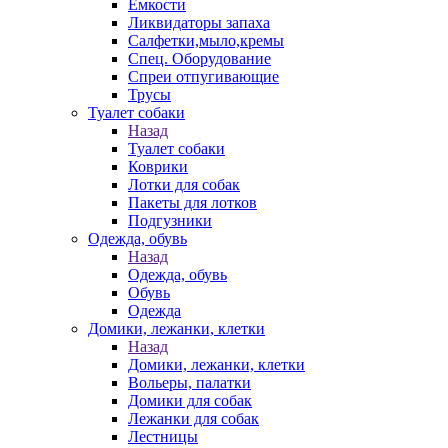
Емкости
Ликвидаторы запаха
Салфетки,мыло,кремы
Спец. Оборудование
Спреи отпугивающие
Трусы
Туалет собаки
Назад
Туалет собаки
Коврики
Лотки для собак
Пакеты для лотков
Подгузники
Одежда, обувь
Назад
Одежда, обувь
Обувь
Одежда
Домики, лежанки, клетки
Назад
Домики, лежанки, клетки
Вольеры, палатки
Домики для собак
Лежанки для собак
Лестницы