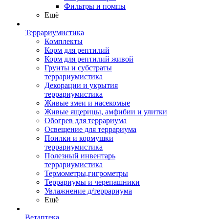
Фильтры и помпы
Ещё
Террариумистика
Комплекты
Корм для рептилий
Корм для рептилий живой
Грунты и субстраты
террариумистика
Декорации и укрытия
террариумистика
Живые змеи и насекомые
Живые ящерицы, амфибии и улитки
Обогрев для террариума
Освещение для террариума
Поилки и кормушки
террариумистика
Полезный инвентарь
террариумистика
Термометры,гигрометры
Террариумы и черепашники
Увлажнение д/террариума
Ещё
Ветаптека