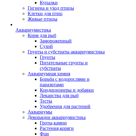
Купалки
Гигиена и уход птицы
Клетки для птиц
Живые птицы
Аквариумистика
Корм для рыб
Замороженный
Сухой
Грунты и субстраты аквариумистика
Грунты
Питательные грунты и
субстраты
Аквариумная химия
Борьба с водорослями и
паразитами
Кондиционеры и добавки
Лекарства для рыб
Тесты
Удобрения для растений
Аквариумы
Декорации аквариумистика
Гроты,камни
Растения,коряги
Фон