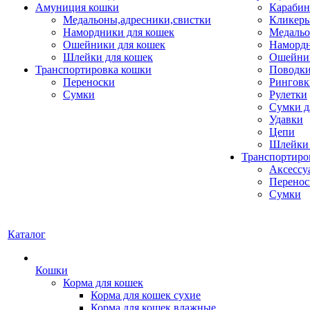
Амуниция кошки
Карабин
Медальоны,адресники,свистки
Кликеры
Намордники для кошек
Медальо
Ошейники для кошек
Наморд
Шлейки для кошек
Ошейник
Транспортировка кошки
Поводки
Переноски
Ринговк
Сумки
Рулетки
Сумки д
Удавки
Цепи
Шлейки 
Транспортиро
Аксессу
Перенос
Сумки
Каталог
Кошки
Корма для кошек
Корма для кошек сухие
Корма для кошек влажные