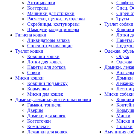
Антицарапки
Салфетк
Когтерезы
Спец. О
Машинки для стрижки
Спреи о
Расчески, щетки, пуходерки
Трусы
Скребницы, колтунорезы
Туалет собаки
Шампуни,кондиционеры
Коврик
Гигиена кошки
Лотки д
Ликвидаторы запаха
Пакеты 
Спреи отпугивающие
Подгузн
Туалет кошки
Одежда, обувь
Коврики кошки
Обувь
Лотки для кошек
Одежда
Пакеты для лотков
Домики, лежа
Совки
Вольеры
Миски кошки
Домики 
Коврики под миску
Лежанки
Кормушки
Лестни
Миски для кошек
Миски собаки
Домики, лежанки, когтеточки кошки
Коврики
Гамаки, тоннели
Контей
Дверцы
Кормуш
Домики для кошек
Миски
Когтеточки
Миски н
Комплексы
Поилки
Лежанки для кошек
Амуниция со