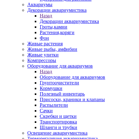
Аквариумы
Декорации аквариумистика
Назад
Декорации аквариумистика
Гроты,камни
Растения,коряги
Фон
Живые растения
Живые рыбы, амфибии
Живые улитки
Компрессоры
Оборудование для аквариумов
Назад
Оборудование для аквариумов
Грунтоочистители
Кормушки
Полезный инвентарь
Присоски, краники и клапаны
Распылители
Сачки
Скребки и щетки
Транспортировка
Шланги и трубки
Освещение аквариумистика
Терморегуляция аквариумистика