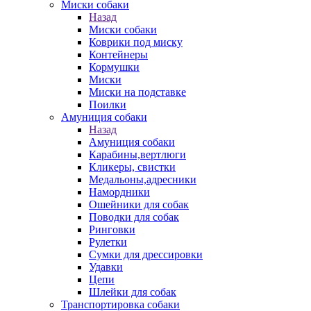
Миски собаки
Назад
Миски собаки
Коврики под миску
Контейнеры
Кормушки
Миски
Миски на подставке
Поилки
Амуниция собаки
Назад
Амуниция собаки
Карабины,вертлюги
Кликеры, свистки
Медальоны,адресники
Намордники
Ошейники для собак
Поводки для собак
Ринговки
Рулетки
Сумки для дрессировки
Удавки
Цепи
Шлейки для собак
Транспортировка собаки