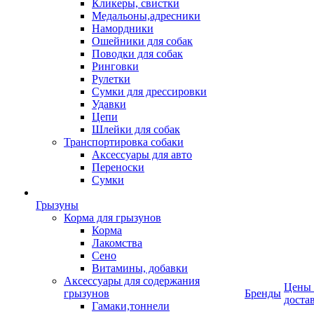
Кликеры, свистки
Медальоны,адресники
Намордники
Ошейники для собак
Поводки для собак
Ринговки
Рулетки
Сумки для дрессировки
Удавки
Цепи
Шлейки для собак
Транспортировка собаки
Аксессуары для авто
Переноски
Сумки
Грызуны
Корма для грызунов
Корма
Лакомства
Сено
Витамины, добавки
Аксессуары для содержания
Цены
грызунов
Бренды
доста
Гамаки,тоннели