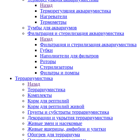
Назад
Терморегуляция аквариумистика
Нагреватели
Термометры
Тумбы для аквариумов
Фильтрация и стерилизация аквариумистика
Назад
Фильтрация и стерилизация аквариумистика
Губки
Наполнители для фильтров
Роторы
Стерилизаторы
Фильтры и помпы
Террариумистика
Назад
Террариумистика
Комплекты
Корм для рептилий
Корм для рептилий живой
Грунты и субстраты террариумистика
Декорации и укрытия террариумистика
Живые змеи и насекомые
Живые ящерицы, амфибии и улитки
Обогрев для террариума