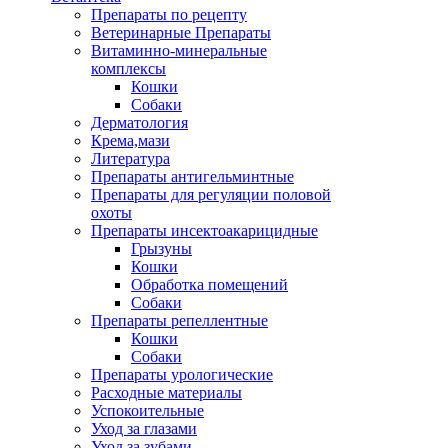
Препараты по рецепту
Ветеринарные Препараты
Витаминно-минеральные
комплексы
Кошки
Собаки
Дерматология
Крема,мази
Литература
Препараты антигельминтные
Препараты для регуляции половой
охоты
Препараты инсектоакарицидные
Грызуны
Кошки
Обработка помещений
Собаки
Препараты репеллентные
Кошки
Собаки
Препараты урологические
Расходные материалы
Успокоительные
Уход за глазами
Уход за зубами