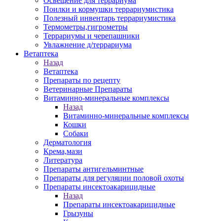
Освещение для террариума
Поилки и кормушки террариумистика
Полезный инвентарь террариумистика
Термометры,гигрометры
Террариумы и черепашники
Увлажнение д/террариума
Ветаптека
Назад
Ветаптека
Препараты по рецепту
Ветеринарные Препараты
Витаминно-минеральные комплексы
Назад
Витаминно-минеральные комплексы
Кошки
Собаки
Дерматология
Крема,мази
Литература
Препараты антигельминтные
Препараты для регуляции половой охоты
Препараты инсектоакарицидные
Назад
Препараты инсектоакарицидные
Грызуны