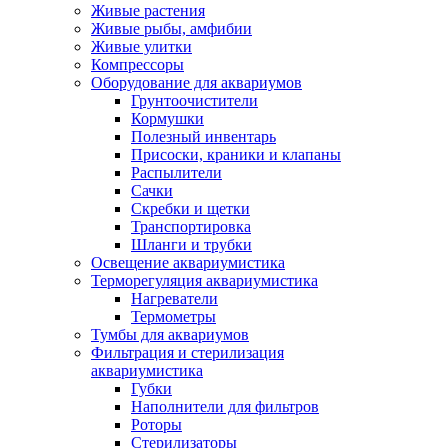
Живые растения
Живые рыбы, амфибии
Живые улитки
Компрессоры
Оборудование для аквариумов
Грунтоочистители
Кормушки
Полезный инвентарь
Присоски, краники и клапаны
Распылители
Сачки
Скребки и щетки
Транспортировка
Шланги и трубки
Освещение аквариумистика
Терморегуляция аквариумистика
Нагреватели
Термометры
Тумбы для аквариумов
Фильтрация и стерилизация
аквариумистика
Губки
Наполнители для фильтров
Роторы
Стерилизаторы