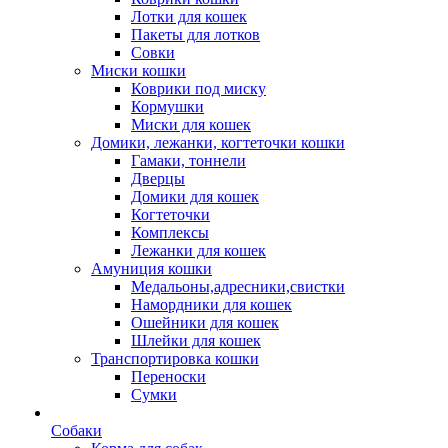
Лотки для кошек
Пакеты для лотков
Совки
Миски кошки
Коврики под миску
Кормушки
Миски для кошек
Домики, лежанки, когтеточки кошки
Гамаки, тоннели
Дверцы
Домики для кошек
Когтеточки
Комплексы
Лежанки для кошек
Амуниция кошки
Медальоны,адресники,свистки
Намордники для кошек
Ошейники для кошек
Шлейки для кошек
Транспортировка кошки
Переноски
Сумки
Собаки