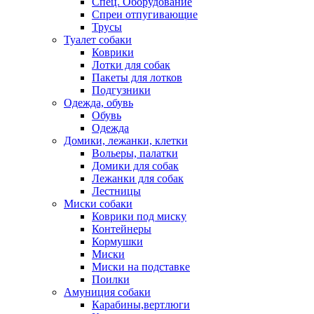
Спец. Оборудование
Спреи отпугивающие
Трусы
Туалет собаки
Коврики
Лотки для собак
Пакеты для лотков
Подгузники
Одежда, обувь
Обувь
Одежда
Домики, лежанки, клетки
Вольеры, палатки
Домики для собак
Лежанки для собак
Лестницы
Миски собаки
Коврики под миску
Контейнеры
Кормушки
Миски
Миски на подставке
Поилки
Амуниция собаки
Карабины,вертлюги