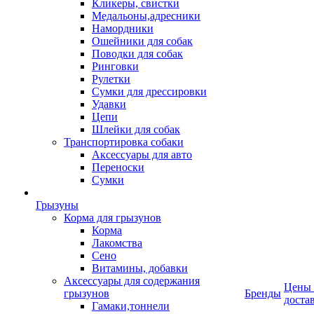
Кликеры, свистки
Медальоны,адресники
Намордники
Ошейники для собак
Поводки для собак
Ринговки
Рулетки
Сумки для дрессировки
Удавки
Цепи
Шлейки для собак
Транспортировка собаки
Аксессуары для авто
Переноски
Сумки
Грызуны
Корма для грызунов
Корма
Лакомства
Сено
Витамины, добавки
Аксессуары для содержания
Цены
грызунов
Бренды
доста
Гамаки,тоннели