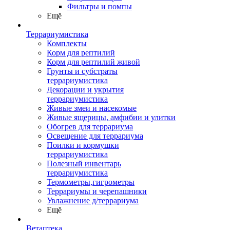
Фильтры и помпы
Ещё
Террариумистика
Комплекты
Корм для рептилий
Корм для рептилий живой
Грунты и субстраты
террариумистика
Декорации и укрытия
террариумистика
Живые змеи и насекомые
Живые ящерицы, амфибии и улитки
Обогрев для террариума
Освещение для террариума
Поилки и кормушки
террариумистика
Полезный инвентарь
террариумистика
Термометры,гигрометры
Террариумы и черепашники
Увлажнение д/террариума
Ещё
Ветаптека