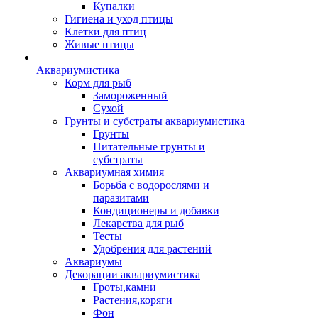
Купалки
Гигиена и уход птицы
Клетки для птиц
Живые птицы
Аквариумистика
Корм для рыб
Замороженный
Сухой
Грунты и субстраты аквариумистика
Грунты
Питательные грунты и
субстраты
Аквариумная химия
Борьба с водорослями и
паразитами
Кондиционеры и добавки
Лекарства для рыб
Тесты
Удобрения для растений
Аквариумы
Декорации аквариумистика
Гроты,камни
Растения,коряги
Фон