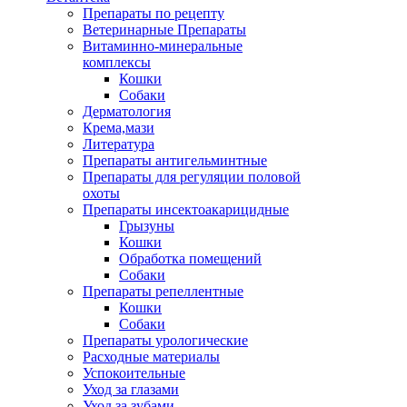
Препараты по рецепту
Ветеринарные Препараты
Витаминно-минеральные
комплексы
Кошки
Собаки
Дерматология
Крема,мази
Литература
Препараты антигельминтные
Препараты для регуляции половой
охоты
Препараты инсектоакарицидные
Грызуны
Кошки
Обработка помещений
Собаки
Препараты репеллентные
Кошки
Собаки
Препараты урологические
Расходные материалы
Успокоительные
Уход за глазами
Уход за зубами