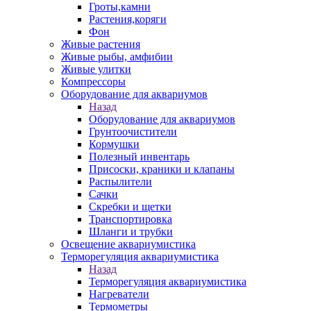
Гроты,камни
Растения,коряги
Фон
Живые растения
Живые рыбы, амфибии
Живые улитки
Компрессоры
Оборудование для аквариумов
Назад
Оборудование для аквариумов
Грунтоочистители
Кормушки
Полезный инвентарь
Присоски, краники и клапаны
Распылители
Сачки
Скребки и щетки
Транспортировка
Шланги и трубки
Освещение аквариумистика
Терморегуляция аквариумистика
Назад
Терморегуляция аквариумистика
Нагреватели
Термометры