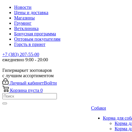
Новости
Цены и доставка
Магазины
Груминг
Ветклиника
Бонусная программа
Оптовым покупателям
Горсть в приют
+7 (383) 207-55-00
ежедневно 9:00 - 20:00
Гипермаркет зоотоваров
с лучшим ассортиментом
Личный кабинет
Войти
Корзина
пуста
0
Собаки
Корма для соб
Корма д
Корма д