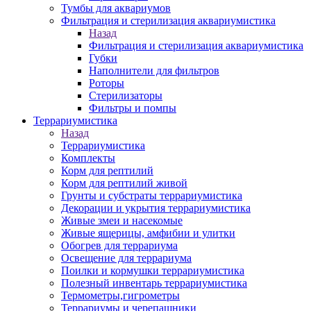
Тумбы для аквариумов
Фильтрация и стерилизация аквариумистика
Назад
Фильтрация и стерилизация аквариумистика
Губки
Наполнители для фильтров
Роторы
Стерилизаторы
Фильтры и помпы
Террариумистика
Назад
Террариумистика
Комплекты
Корм для рептилий
Корм для рептилий живой
Грунты и субстраты террариумистика
Декорации и укрытия террариумистика
Живые змеи и насекомые
Живые ящерицы, амфибии и улитки
Обогрев для террариума
Освещение для террариума
Поилки и кормушки террариумистика
Полезный инвентарь террариумистика
Термометры,гигрометры
Террариумы и черепашники