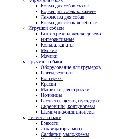
Корма для собак
Корма для собак сухие
Корма для собак влажные
Лакомства для собак
Корма для собак лечебные
Игрушки собаки
Винил,резина,латекс,дерево
Интерактивные
Кольца, канаты
Мягкие
Мячики
Груминг собаки
Оборудование для грумеров
Банты,резинки
Когтерезы
Краски
Машинки для стрижки
Ножницы
Расчески, щетки, пуходерки
Скребницы, колтунорезы
Шампуни,кондиционеры
Гигиена собаки
Емкости
Ликвидаторы запаха
Салфетки,мыло,кремы