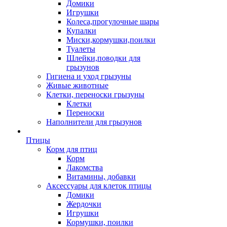
Домики
Игрушки
Колеса,прогулочные шары
Купалки
Миски,кормушки,поилки
Туалеты
Шлейки,поводки для
грызунов
Гигиена и уход грызуны
Живые животные
Клетки, переноски грызуны
Клетки
Переноски
Наполнители для грызунов
Птицы
Корм для птиц
Корм
Лакомства
Витамины, добавки
Аксессуары для клеток птицы
Домики
Жердочки
Игрушки
Кормушки, поилки