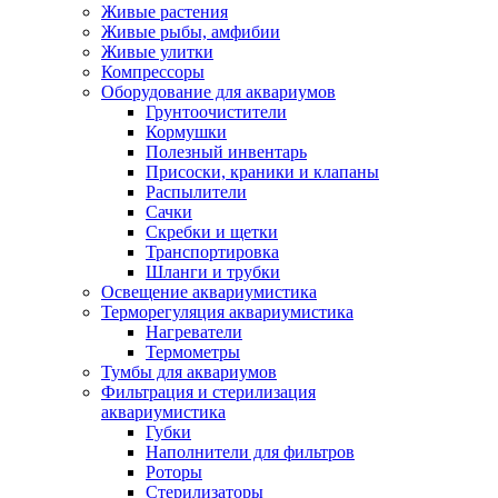
Живые растения
Живые рыбы, амфибии
Живые улитки
Компрессоры
Оборудование для аквариумов
Грунтоочистители
Кормушки
Полезный инвентарь
Присоски, краники и клапаны
Распылители
Сачки
Скребки и щетки
Транспортировка
Шланги и трубки
Освещение аквариумистика
Терморегуляция аквариумистика
Нагреватели
Термометры
Тумбы для аквариумов
Фильтрация и стерилизация
аквариумистика
Губки
Наполнители для фильтров
Роторы
Стерилизаторы