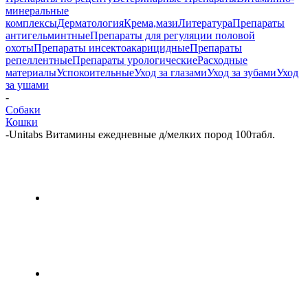
минеральные
комплексы
Дерматология
Крема,мази
Литература
Препараты
антигельминтные
Препараты для регуляции половой
охоты
Препараты инсектоакарицидные
Препараты
репеллентные
Препараты урологические
Расходные
материалы
Успокоительные
Уход за глазами
Уход за зубами
Уход
за ушами
-
Собаки
Кошки
-
Unitabs Витамины ежедневные д/мелких пород 100табл.