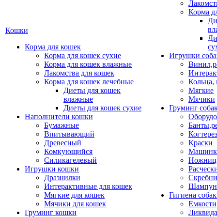
Лакомст
Корма д
Ди
вл
Кошки
Ди
Корма для кошек
су
Корма для кошек сухие
Игрушки соба
Корма для кошек влажные
Винил,р
Лакомства для кошек
Интерак
Корма для кошек лечебные
Кольца,
Диеты для кошек
Мягкие
влажные
Мячики
Диеты для кошек сухие
Груминг соба
Наполнители кошки
Оборудо
Бумажные
Банты,р
Впитывающий
Когтере
Древесный
Краски
Комкующийся
Машинки
Силикагелевый
Ножни
Игрушки кошки
Расческ
Дразнилки
Скребни
Интерактивные для кошек
Шампун
Мягкие для кошек
Гигиена соба
Мячики для кошек
Емкости
Груминг кошки
Ликвида