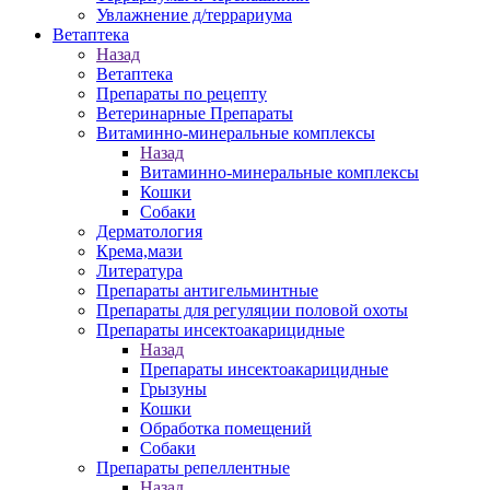
Увлажнение д/террариума
Ветаптека
Назад
Ветаптека
Препараты по рецепту
Ветеринарные Препараты
Витаминно-минеральные комплексы
Назад
Витаминно-минеральные комплексы
Кошки
Собаки
Дерматология
Крема,мази
Литература
Препараты антигельминтные
Препараты для регуляции половой охоты
Препараты инсектоакарицидные
Назад
Препараты инсектоакарицидные
Грызуны
Кошки
Обработка помещений
Собаки
Препараты репеллентные
Назад