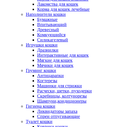
Лакомства для кошек
Корма для кошек лечебные
Наполнители кошки
Бумажные
Впитывающий
Древесный
Комкующийся
Силикагелевый
Игрушки кошки
Дразнилки
Интерактивные для кошек
Мягкие для кошек
Мячики для кошек
Груминг кошки
Антицарапки
Когтерезы
Машинки для стрижки
Расчески, щетки, пуходерки
Скребницы, колтунорезы
Шампуни,кондиционеры
Гигиена кошки
Ликвидаторы запаха
Спреи отпугивающие
Туалет кошки
Коврики кошки