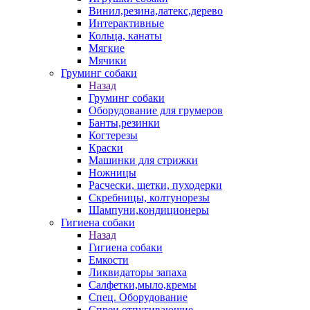
Винил,резина,латекс,дерево
Интерактивные
Кольца, канаты
Мягкие
Мячики
Груминг собаки
Назад
Груминг собаки
Оборудование для грумеров
Банты,резинки
Когтерезы
Краски
Машинки для стрижки
Ножницы
Расчески, щетки, пуходерки
Скребницы, колтунорезы
Шампуни,кондиционеры
Гигиена собаки
Назад
Гигиена собаки
Емкости
Ликвидаторы запаха
Салфетки,мыло,кремы
Спец. Оборудование
Спреи отпугивающие