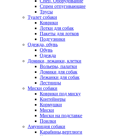
Спец. Оборудование
Спреи отпугивающие
Трусы
Туалет собаки
Коврики
Лотки для собак
Пакеты для лотков
Подгузники
Одежда, обувь
Обувь
Одежда
Домики, лежанки, клетки
Вольеры, палатки
Домики для собак
Лежанки для собак
Лестницы
Миски собаки
Коврики под миску
Контейнеры
Кормушки
Миски
Миски на подставке
Поилки
Амуниция собаки
Карабины,вертлюги