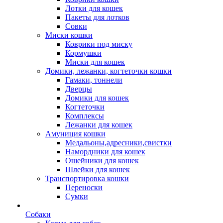
Лотки для кошек
Пакеты для лотков
Совки
Миски кошки
Коврики под миску
Кормушки
Миски для кошек
Домики, лежанки, когтеточки кошки
Гамаки, тоннели
Дверцы
Домики для кошек
Когтеточки
Комплексы
Лежанки для кошек
Амуниция кошки
Медальоны,адресники,свистки
Намордники для кошек
Ошейники для кошек
Шлейки для кошек
Транспортировка кошки
Переноски
Сумки
Собаки