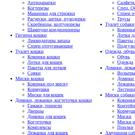
Антицарапки
Салфетк
Когтерезы
Спец. О
Машинки для стрижки
Спреи о
Расчески, щетки, пуходерки
Трусы
Скребницы, колтунорезы
Туалет собаки
Шампуни,кондиционеры
Коврик
Гигиена кошки
Лотки д
Ликвидаторы запаха
Пакеты 
Спреи отпугивающие
Подгузн
Туалет кошки
Одежда, обувь
Коврики кошки
Обувь
Лотки для кошек
Одежда
Пакеты для лотков
Домики, лежа
Совки
Вольеры
Миски кошки
Домики 
Коврики под миску
Лежанки
Кормушки
Лестни
Миски для кошек
Миски собаки
Домики, лежанки, когтеточки кошки
Коврики
Гамаки, тоннели
Контей
Дверцы
Кормуш
Домики для кошек
Миски
Когтеточки
Миски н
Комплексы
Поилки
Лежанки для кошек
Амуниция со