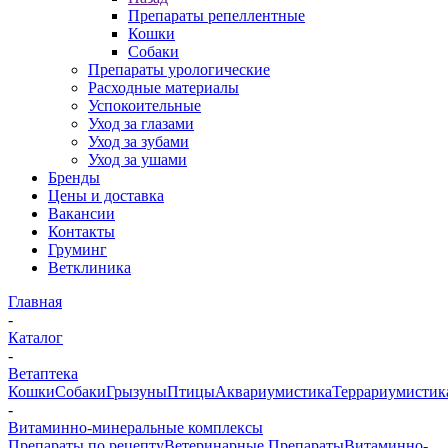
Препараты репеллентные
Кошки
Собаки
Препараты урологические
Расходные материалы
Успокоительные
Уход за глазами
Уход за зубами
Уход за ушами
Бренды
Цены и доставка
Вакансии
Контакты
Груминг
Ветклиника
Главная
-
Каталог
-
Ветаптека
Кошки
Собаки
Грызуны
Птицы
Аквариумистика
Террариумистик
-
Витаминно-минеральные комплексы
Препараты по рецепту
Ветеринарные Препараты
Витаминно-