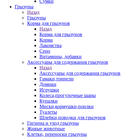
Сумки
Грызуны
Назад
Грызуны
Корма для грызунов
Назад
Корма для грызунов
Корма
Лакомства
Сено
Витамины, добавки
Аксессуары для содержания грызунов
Назад
Аксессуары для содержания грызунов
Гамаки,тоннели
Домики
Игрушки
Колеса,прогулочные шары
Купалки
Миски,кормушки,поилки
Туалеты
Шлейки,поводки для грызунов
Гигиена и уход грызуны
Живые животные
Клетки, переноски грызуны