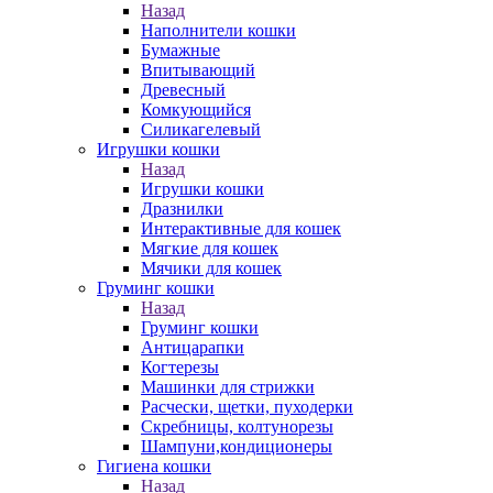
Назад
Наполнители кошки
Бумажные
Впитывающий
Древесный
Комкующийся
Силикагелевый
Игрушки кошки
Назад
Игрушки кошки
Дразнилки
Интерактивные для кошек
Мягкие для кошек
Мячики для кошек
Груминг кошки
Назад
Груминг кошки
Антицарапки
Когтерезы
Машинки для стрижки
Расчески, щетки, пуходерки
Скребницы, колтунорезы
Шампуни,кондиционеры
Гигиена кошки
Назад