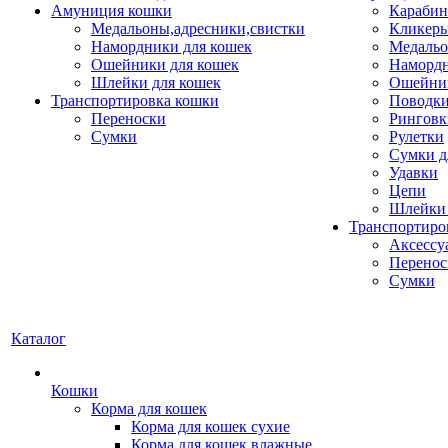
Амуниция кошки
Карабин
Медальоны,адресники,свистки
Кликеры
Намордники для кошек
Медальо
Ошейники для кошек
Наморд
Шлейки для кошек
Ошейник
Транспортировка кошки
Поводки
Переноски
Ринговк
Сумки
Рулетки
Сумки д
Удавки
Цепи
Шлейки 
Транспортиро
Аксессу
Перенос
Сумки
Каталог
Кошки
Корма для кошек
Корма для кошек сухие
Корма для кошек влажные