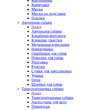
Контейнеры
Кормушки
Миски
Миски на подставке
Поилки
Амуниция собаки
Назад
Амуниция собаки
Карабины,вертлюги
Кликеры, свистки
Медальоны,адресники
Намордники
Ошейники для собак
Поводки для собак
Ринговки
Рулетки
Сумки для дрессировки
Удавки
Цепи
Шлейки для собак
Транспортировка собаки
Назад
Транспортировка собаки
Аксессуары для авто
Переноски