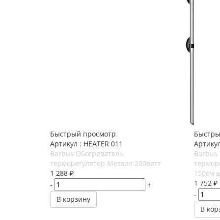
Быстрый просмотр
Быстры
Артикул : HEATER 011
Артикул
Barbus Обогреватель
Barbus
терморегулятор Металл 200ватт
термор
1 288
₽
150см 
1 752
₽
-
+
-
В корзину
В кор