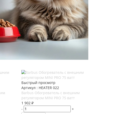
Быстрый просмотр
Артикул : HEATER 022
ним
Barbus Обогреватель с внешним
регулятором MINI PRO 75 ватт
1 902
₽
-
+