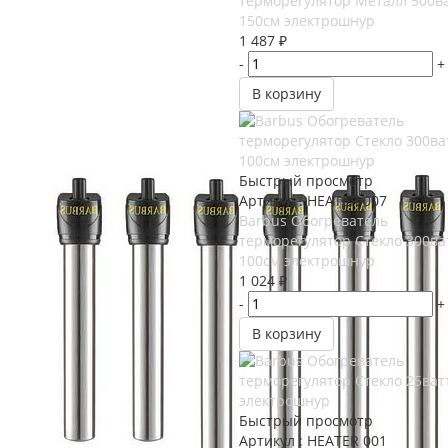
терморегулятор Металл 500в
150см электрошнур
1 487
₽
-
+
В корзину
Быстрый просмотр
Артикул : HEATER 007
Barbus Обогреватель
терморегулятор Стекло 300ва
100см электрошнур
1 024
₽
-
+
В корзину
Быстрый просмотр
Артикул : HEATER 001