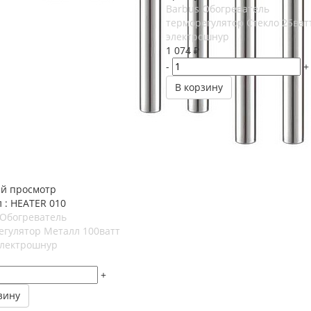
Barbus Обогреватель
терморегулятор Стекло 25ват
электрошнур
1 074
₽
-
+
В корзину
й просмотр
 : HEATER 010
 Обогреватель
егулятор Металл 100ватт
электрошнур
+
зину