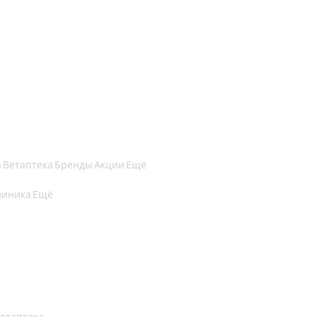
а
Ветаптека
Бренды
Акции
Ещё
линика
Ещё
етаптека