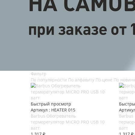
Фильтр
По популярности
По алфавиту
По цене
По новин
Быстрый просмотр
Быстры
Артикул : HEATER 015
Артикул
Barbus Обогреватель
Barbus
терморегулятор MICRO PRO USB 10
термор
ватт
ватт
1 317
₽
1 317
₽