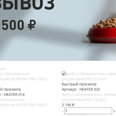
кам
Быстрый просмотр
й просмотр
Артикул : HEATER 025
 : HEATER 014
Barbus Обогреватель с внеш
 Обогреватель
регулятором PRO 75 ватт
егулятор MICRO PRO USB 5
2 196
₽
-
+