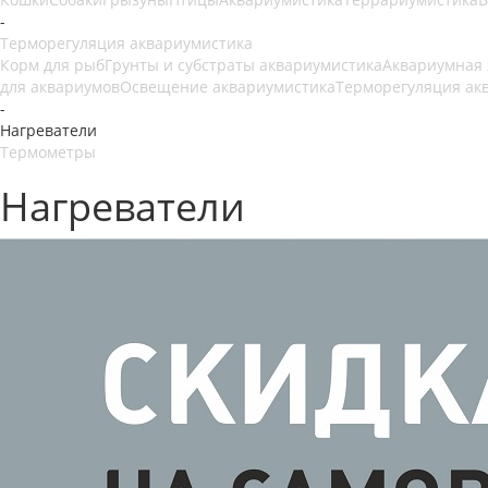
-
Терморегуляция аквариумистика
Корм для рыб
Грунты и субстраты аквариумистика
Аквариумная
для аквариумов
Освещение аквариумистика
Терморегуляция ак
-
Нагреватели
Термометры
Нагреватели