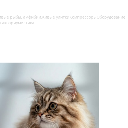
вые рыбы, амфибии
Живые улитки
Компрессоры
Оборудование
я аквариумистика