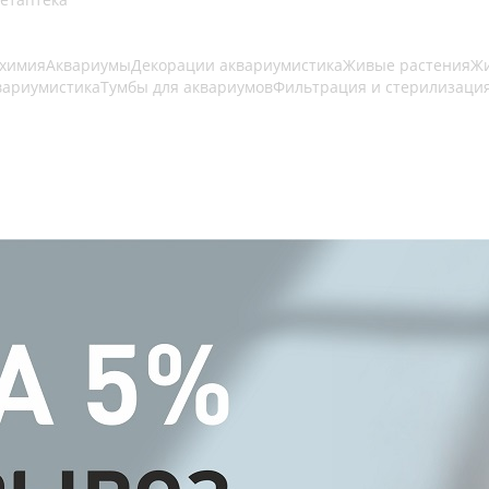
 химия
Аквариумы
Декорации аквариумистика
Живые растения
Жи
вариумистика
Тумбы для аквариумов
Фильтрация и стерилизаци