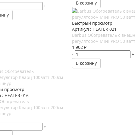
В корзину
+
зину
Быстрый просмотр
Артикул : HEATER 021
Barbus Обогреватель с внеш
регулятором MINI PRO 50 ват
1 902
₽
-
+
В корзину
й просмотр
 : HEATER 016
 Обогреватель
егулятор Кварц 100ватт 200см
ошнур
+