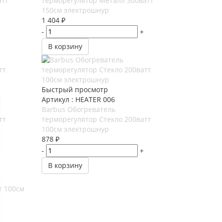
атт
терморегулятор Металл 300ватт
150см электрошнур
1 404
₽
-
+
В корзину
Быстрый просмотр
Артикул : HEATER 006
Barbus Обогреватель
тт
терморегулятор Стекло 200ватт
100см электрошнур
878
₽
-
+
В корзину