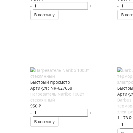
-
+
-
В корзину
В кор
Быстрый просмотр
Артикул : NR-627658
Быстры
Нагреватель Naribo 100Вт
Артикул
стеклянный
Barbus
950
₽
термор
электр
-
+
1 173
₽
В корзину
-