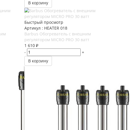
В корзину
Быстрый просмотр
Артикул : HEATER 018
ним
Barbus Обогреватель с внешним
т
регулятором MICRO PRO 30 ватт
1 610
₽
-
+
В корзину